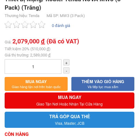
Pack) (Trắng)
Thương hiệu: Tenda
Mã SP: MW3 (3 Pack)
0 đánh giá
2,079,000
đ
(Đã có VAT)
Giá:
Tiết kiệm 20% (510,000
đ
)
Giá thị trường: 2,589,000
đ
+
-
MUA NGAY
THÊM VÀO GIỎ HÀNG
Giao hàng tận nơi trên toàn quốc
Và tiếp tục mua sắm
MUA NGAY
Giao Tận Nơi Hoặc Nhận Tại Cửa Hàng
TRẢ GÓP QUA THẺ
Visa, Master, JCB
CÒN HÀNG