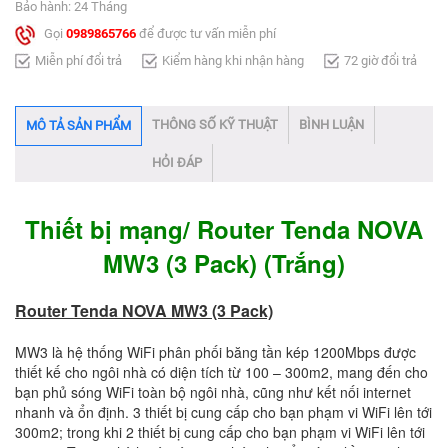
Bảo hành: 24 Tháng
Gọi
0989865766
để được tư vấn miễn phí
Miễn phí đổi trả
Kiểm hàng khi nhận hàng
72 giờ đổi trả
THÔNG SỐ KỸ THUẬT
BÌNH LUẬN
MÔ TẢ SẢN PHẨM
HỎI ĐÁP
Thiết bị mạng/ Router Tenda NOVA
MW3 (3 Pack) (Trắng)
Router Tenda NOVA MW3 (3 Pack)
MW3 là hệ thống WiFi phân phối băng tần kép 1200Mbps được
thiết kế cho ngôi nhà có diện tích từ 100 – 300m2, mang đến cho
bạn phủ sóng WiFi toàn bộ ngôi nhà, cũng như kết nối internet
nhanh và ổn định. 3 thiết bị cung cấp cho bạn phạm vi WiFi lên tới
300m2; trong khi 2 thiết bị cung cấp cho bạn phạm vi WiFi lên tới