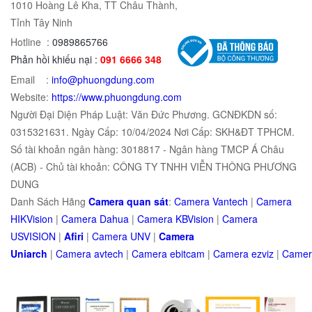
1010 Hoàng Lê Kha, TT Châu Thành,
Tỉnh Tây Ninh
Hotline :
0989865766
Phản hồi khiếu nại :
091 6666 348
Email :
info@phuongdung.com
Website:
https://www.phuongdung.com
Người Đại Diện Pháp Luật: Văn Đức Phương. GCNĐKDN số:
0315321631. Ngày Cấp: 10/04/2024 Nơi Cấp: SKH&ĐT TPHCM.
Số tài khoản ngân hàng: 3018817 - Ngân hàng TMCP Á Châu
(ACB) - Chủ tài khoản: CÔNG TY TNHH VIỄN THÔNG PHƯƠNG
DUNG
Danh Sách Hãng
Camera quan sát
:
Camera Vantech
|
Camera
HIKVision
|
Camera Dahua
|
Camera KBVision
|
Camera
USVISION
|
Afiri
|
Camera UNV
|
Camera
Uniarch
|
Camera
avtech
|
Camera
ebitcam
|
Camera
e
zviz
|
Came