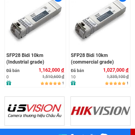
SFP28 Bidi 10km
155M SFP SM WDM
(commercial grade)
Tx1550/Rx1490 FP 120K
LC with DDM
000
đ
1,027,000
đ
849,000
Đã bán
Đã bán
600
đ
1,335,100
đ
1,103,70
10
36
1
1