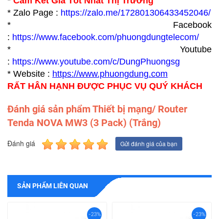
*
Cam Kết Giá Tốt Nhất Thị Trường
* Zalo Page :
https://zalo.me/172801306433452046/
* Facebook
:
https://www.facebook.com/phuongdungtelecom/
* Youtube
:
https://www.youtube.com/c/DungPhuongsg
* Website :
https://www.p
huongdung.com
RẤT HÂN HẠNH ĐƯỢC PHỤC VỤ QUÝ KHÁCH
Đánh giá sản phẩm Thiết bị mạng/ Router
Tenda NOVA MW3 (3 Pack) (Trắng)
Đánh giá
Gửi đánh giá của bạn
SẢN PHẨM LIÊN QUAN
-23%
-23%
-23