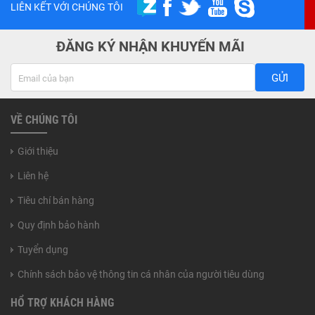
LIÊN KẾT VỚI CHÚNG TÔI
ĐĂNG KÝ NHẬN KHUYẾN MÃI
GỬI
VỀ CHÚNG TÔI
Giới thiệu
Liên hệ
Tiêu chí bán hàng
Quy định bảo hành
Tuyển dụng
Chính sách bảo vệ thông tin cá nhân của người tiêu dùng
HỔ TRỢ KHÁCH HÀNG