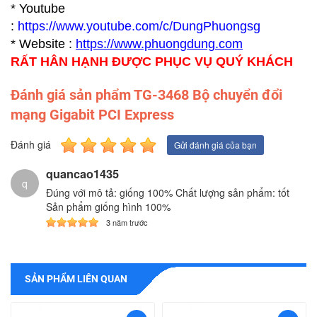
* Youtube
:
https://www.youtube.com/c/DungPhuongsg
* Website :
https://www.p
huongdung.com
RẤT HÂN HẠNH ĐƯỢC PHỤC VỤ QUÝ KHÁCH
Đánh giá sản phẩm TG-3468 Bộ chuyển đổi
mạng Gigabit PCI Express
Đánh giá
Gửi đánh giá của bạn
quancao1435
q
Đúng với mô tả: giống 100% Chất lượng sản phẩm: tốt
Sản phẩm giống hình 100%
3 năm trước
SẢN PHẨM LIÊN QUAN