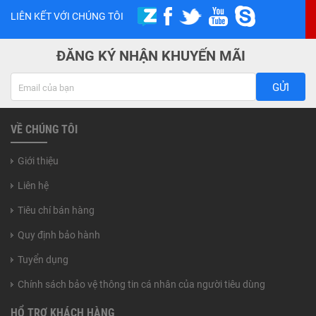
LIÊN KẾT VỚI CHÚNG TÔI
ĐĂNG KÝ NHẬN KHUYẾN MÃI
GỬI
VỀ CHÚNG TÔI
Giới thiệu
Liên hệ
Tiêu chí bán hàng
Quy định bảo hành
Tuyển dụng
Chính sách bảo vệ thông tin cá nhân của người tiêu dùng
HỔ TRỢ KHÁCH HÀNG