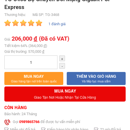
Express
Thương hiệu:
Mã SP: TG-3468
1 đánh giá
206,000
đ
(Đã có VAT)
Giá:
Tiết kiệm 64% (364,000
đ
)
Giá thị trường: 570,000
đ
+
-
MUA NGAY
THÊM VÀO GIỎ HÀNG
Giao hàng tận nơi trên toàn quốc
Và tiếp tục mua sắm
MUA NGAY
Giao Tận Nơi Hoặc Nhận Tại Cửa Hàng
CÒN HÀNG
Bảo hành: 24 Tháng
Gọi
0989865766
để được tư vấn miễn phí
Miễn phí đổi trả
Kiểm hàng khi nhận hàng
72 giờ đổi trả