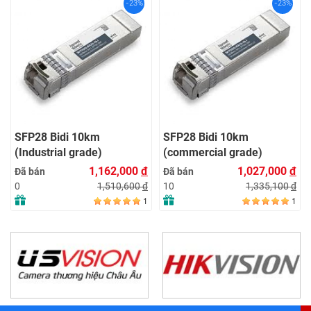
-23%
-23%
SFP28 Bidi 10km
SFP28 Bidi 10km
(Industrial grade)
(commercial grade)
1,162,000
đ
1,027,000
đ
Đã bán
Đã bán
1,510,600
đ
1,335,100
đ
0
10
1
1