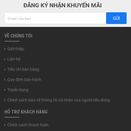
ĐĂNG KÝ NHẬN KHUYẾN MÃI
GỬI
VỀ CHÚNG TÔI
Giới thiệu
Liên hệ
Tiêu chí bán hàng
Quy định bảo hành
Tuyển dụng
Chính sách bảo vệ thông tin cá nhân của người tiêu dùng
HỔ TRỢ KHÁCH HÀNG
Chính sách thanh toán