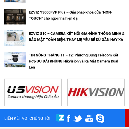
EZVIZ Y3000FVP Plus – Giải pháp khóa cửa “NON-
TOUCH” cho ngôi nhà hiện đại
EZVIZ S10 – CAMERA KẾT NỐI GIA ĐÌNH THÔNG MINH &
BẢO MẬT TOÀN DIỆN, THAY MẸ YÊU BÉ DÙ GẦN HAY XA
TIN NÓNG THÁNG 11 – 12: Phương Dung Telecom Kết
Hợp ƯU ĐÃI KHỦNG Hikvision và Ra Mắt Camera Dual
Len
LIÊN KẾT VỚI CHÚNG TÔI