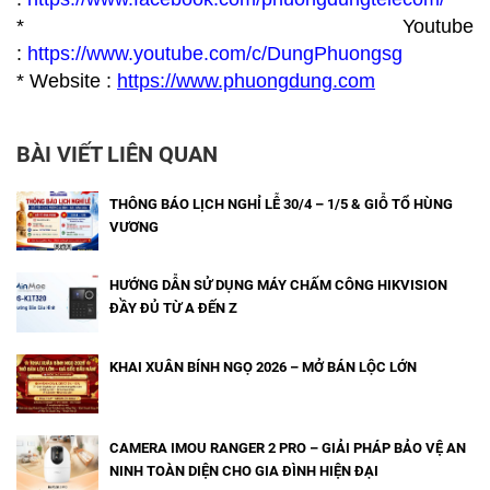
* Youtube
:
https://www.youtube.com/c/DungPhuongsg
* Website :
https://www.p
huongdung.com
BÀI VIẾT LIÊN QUAN
THÔNG BÁO LỊCH NGHỈ LỄ 30/4 – 1/5 & GIỖ TỔ HÙNG
VƯƠNG
HƯỚNG DẪN SỬ DỤNG MÁY CHẤM CÔNG HIKVISION
ĐẦY ĐỦ TỪ A ĐẾN Z
KHAI XUÂN BÍNH NGỌ 2026 – MỞ BÁN LỘC LỚN
CAMERA IMOU RANGER 2 PRO – GIẢI PHÁP BẢO VỆ AN
NINH TOÀN DIỆN CHO GIA ĐÌNH HIỆN ĐẠI