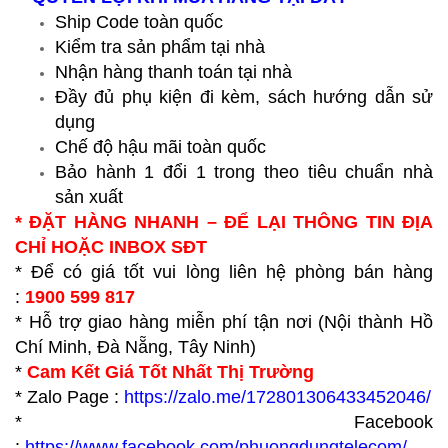
Ship Code toàn quốc
Kiểm tra sản phẩm tại nhà
Nhận hàng thanh toán tại nhà
Đầy đủ phụ kiện đi kèm, sách hướng dẫn sử
dụng
Chế độ hậu mãi toàn quốc
Bảo hành 1 đổi 1 trong theo tiêu chuẩn nhà
sản xuất
* ĐẶT HÀNG NHANH – ĐỂ LẠI THÔNG TIN ĐỊA
CHỈ HOẶC INBOX SĐT
* Để có giá tốt vui lòng liên hệ phòng bán hàng
:
1900 599 817
* Hỗ trợ giao hàng miễn phí tận nơi (Nội thành Hồ
Chí Minh, Đà Nẵng, Tây Ninh)
*
Cam Kết Giá Tốt Nhất Thị Trường
* Zalo Page :
https://zalo.me/172801306433452046/
* Facebook
:
https://www.facebook.com/phuongdungtelecom/