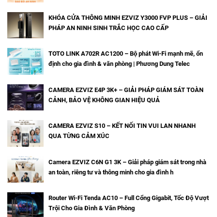
KHÓA CỬA THÔNG MINH EZVIZ Y3000 FVP PLUS – GIẢI
PHÁP AN NINH SINH TRẮC HỌC CAO CẤP
TOTO LINK A702R AC1200 – Bộ phát Wi-Fi mạnh mẽ, ổn
định cho gia đình & văn phòng | Phương Dung Telec
CAMERA EZVIZ E4P 3K+ – GIẢI PHÁP GIÁM SÁT TOÀN
CẢNH, BẢO VỆ KHÔNG GIAN HIỆU QUẢ
CAMERA EZVIZ S10 – KẾT NỐI TIN VUI LAN NHANH
QUA TỪNG CẢM XÚC
Camera EZVIZ C6N G1 3K – Giải pháp giám sát trong nhà
an toàn, riêng tư và thông minh cho gia đình h
Router Wi-Fi Tenda AC10 – Full Cổng Gigabit, Tốc Độ Vượt
Trội Cho Gia Đình & Văn Phòng