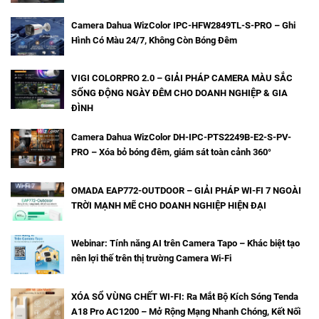
Camera Dahua WizColor IPC-HFW2849TL-S-PRO – Ghi
Hình Có Màu 24/7, Không Còn Bóng Đêm
VIGI COLORPRO 2.0 – GIẢI PHÁP CAMERA MÀU SẮC
SỐNG ĐỘNG NGÀY ĐÊM CHO DOANH NGHIỆP & GIA
ĐÌNH
Camera Dahua WizColor DH-IPC-PTS2249B-E2-S-PV-
PRO – Xóa bỏ bóng đêm, giám sát toàn cảnh 360°
OMADA EAP772-OUTDOOR – GIẢI PHÁP WI-FI 7 NGOÀI
TRỜI MẠNH MẼ CHO DOANH NGHIỆP HIỆN ĐẠI
Webinar: Tính năng AI trên Camera Tapo – Khác biệt tạo
nên lợi thế trên thị trường Camera Wi-Fi
XÓA SỔ VÙNG CHẾT WI-FI: Ra Mắt Bộ Kích Sóng Tenda
A18 Pro AC1200 – Mở Rộng Mạng Nhanh Chóng, Kết Nối