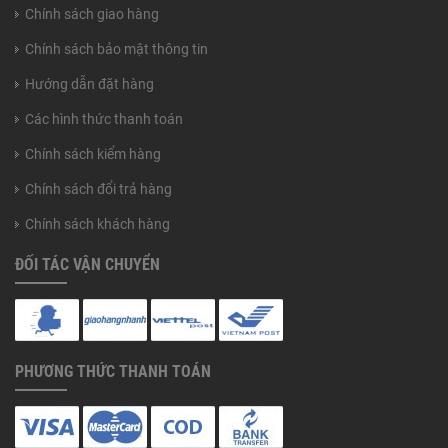
Chính sách giao hàng
Chính sách bảo mật thông tin
Hướng dẫn đặt hàng
Các hình thức thanh toán
Chính sách kiểm hàng
Chính sách đổi trả hàng
Chính sách khách hàng
ĐỐI TÁC VẬN CHUYỂN
PHƯƠNG THỨC THANH TOÁN