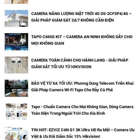
CAMERA NĂNG LƯỢNG MẶT TRỜI 4G DS-2CFSP4/4G –
GIẢI PHÁP GIÁM SÁT 24/7 KHÔNG CẦN ĐIỆN
TAPO C665G KIT – CAMERA AN NINH KHÔNG DÂY CHO
MỌI KHÔNG GIAN
CAMERA TOÀN CẢNH CHO HÀNH LANG - GIẢI PHÁP
GIÁM SÁT TỐI ƯU TỪ HIKVISION
BẢO VỆ TỪ XA TỐI ƯU: Phương Dung Telecom Triển Khai
Giải Pháp Camera Wi-Fi Tapo Cho Rẫy Cà Phê
Tapo - Chuẩn Camera Cho Mọi Không Gian, Dòng Camera
Toàn Diện Trong/Ngoài Trời Cho Gia Đình
TIN HOT: EZVIZ C6N G1 3K Ultra HD Ra Mắt – Camera Ưu
Việt & Ưu Đãi Giảm Sốc 15% Hikvision!