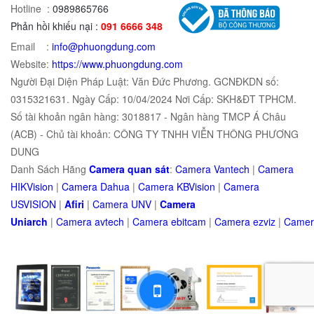
Hotline :
0989865766
Phản hồi khiếu nại :
091 6666 348
Email :
info@phuongdung.com
Website:
https://www.phuongdung.com
Người Đại Diện Pháp Luật: Văn Đức Phương. GCNĐKDN số:
0315321631. Ngày Cấp: 10/04/2024 Nơi Cấp: SKH&ĐT TPHCM.
Số tài khoản ngân hàng: 3018817 - Ngân hàng TMCP Á Châu
(ACB) - Chủ tài khoản: CÔNG TY TNHH VIỄN THÔNG PHƯƠNG
DUNG
Danh Sách Hãng
Camera quan sát
:
Camera Vantech
|
Camera
HIKVision
|
Camera Dahua
|
Camera KBVision
|
Camera
USVISION
|
Afiri
|
Camera UNV
|
Camera
Uniarch
|
Camera
avtech
|
Camera
ebitcam
|
Camera
e
zviz
|
Came