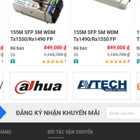
155M SFP SM WDM
155M SFP SM WDM
1
Tx1550/Rx1490 FP
Tx1490/Rx1550 FP
T
120KM LC with DDM
120KM LC with DDM
8
0
đ
849,000
đ
849,000
đ
Đã bán
Đã bán
Đ
0
đ
1,103,700
đ
1,103,700
đ
36
36
3
1
1
2
ĐĂNG KÝ NHẬN KHUYẾN MÃI
 HÀNG
ĐỐI TÁC VẬN CHUYỂN