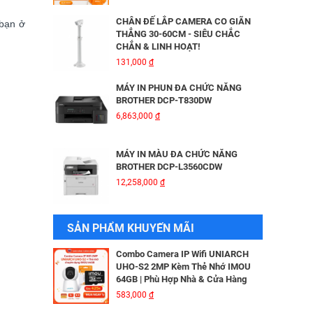
HIKVISION DS-2CD2026G2-IU/SL
3,816,000
đ
CHÂN ĐẾ LẮP CAMERA CO GIÃN
 bạn ở
THẲNG 30-60CM - SIÊU CHẮC
CHẮN & LINH HOẠT!
BỘ MỞ RỘNG CÁP QUANG HDMI
131,000
đ
KVM MT-VIKI MT-HK020
5,600,000
đ
MÁY IN PHUN ĐA CHỨC NĂNG
BROTHER DCP-T830DW
6,863,000
đ
Camera IP Wifi 2MP UNIARCH T1L-
2WT Kèm Thẻ Nhớ IMOU 64GB |
Xem Từ Xa | Dễ Lắp Đặt
MÁY IN MÀU ĐA CHỨC NĂNG
425,000
đ
BROTHER DCP-L3560CDW
12,258,000
đ
Camera IP Wifi 2MP UNIARCH UHO-
S2E Kèm Thẻ Nhớ IMOU 64GB | Xem
Từ Xa | Dễ Lắp Đặt
MÁY IN BROTHER DCP - B7640DW
SẢN PHẨM KHUYẾN MÃI
624,000
đ
6,041,000
đ
Combo Camera IP Wifi UNIARCH
UHO-S2 2MP Kèm Thẻ Nhớ IMOU
64GB | Phù Hợp Nhà & Cửa Hàng
MÁY IN BROTHER DCP-B7620DW
583,000
đ
5,690,000
đ