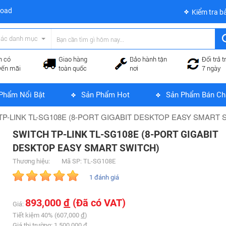
load
Kiểm tra b
các danh mục
n có
Giao hàng
Bảo hành tận
Đổi trả t
yến mãi
toàn quốc
nơi
7 ngày
Phẩm Nổi Bật
Sản Phẩm Hot
Sản Phẩm Bán Ch
TP-LINK TL-SG108E (8-PORT GIGABIT DESKTOP EASY SMART 
SWITCH TP-LINK TL-SG108E (8-PORT GIGABIT
DESKTOP EASY SMART SWITCH)
Thương hiệu:
Mã SP: TL-SG108E
1 đánh giá
893,000
đ
(Đã có VAT)
Giá:
Tiết kiệm 40% (607,000
đ
)
Giá thị trường: 1,500,000
đ