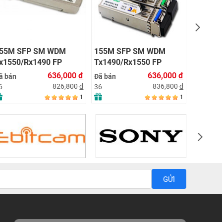
36
55M SFP SM WDM
155M SFP SM WDM
x1550/Rx1490 FP
Tx1490/Rx1550 FP
0KM LC with DDM
80KM LC with DDM
636,000
đ
636,000
đ
ã bán
Đã bán
826,800
đ
836,800
đ
6
36
1
1
GỬI