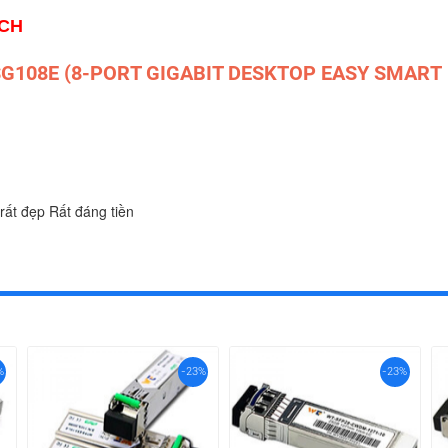
ÁCH
-SG108E (8-PORT GIGABIT DESKTOP EASY SMART
rất đẹp Rất đáng tiền
%
-23%
-23%