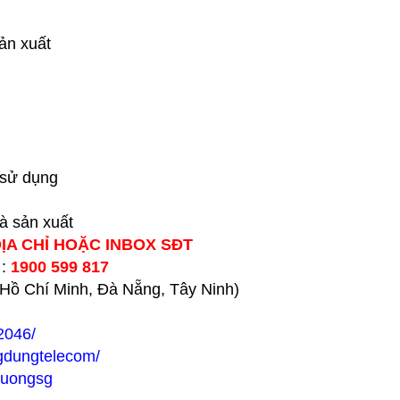
ản xuất
 sử dụng
hà sản xuất
ĐỊA CHỈ HOẶC INBOX SĐT
 :
1900 599 817
h Hồ Chí Minh, Đà Nẵng, Tây Ninh)
2046/
gdungtelecom/
huongsg