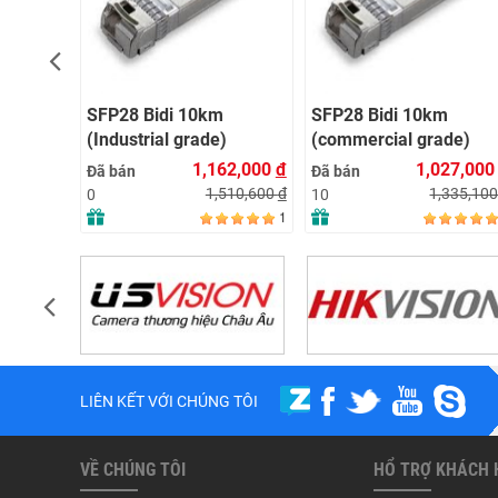
SFP28 Bidi 10km
SFP28 Bidi 10km
)YT-
(Industrial grade)
(commercial grade)
62,000
đ
1,162,000
đ
1,027,00
Đã bán
Đã bán
510,600
đ
1,510,600
đ
1,335,10
0
10
1
1
LIÊN KẾT VỚI CHÚNG TÔI
VỀ CHÚNG TÔI
HỔ TRỢ KHÁCH