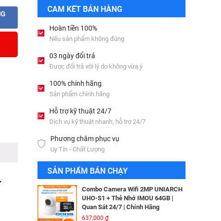
Bộ lưu điện UPS Online SANTAK
CAM KẾT BÁN HÀNG
C6KS_LCD
NG
33,501,000
đ
Hoàn tiền 100%
Nếu sản phẩm không đúng
Camera IP Wifi 2MP UNIARCH T1L-
03 ngày đổi trả
2WT Kèm Thẻ Nhớ IMOU 64GB |
Được đổi trả với lý do không vừa ý
Xem Từ Xa | Dễ Lắp Đặt
Camera IP Dome 4.0 Megapixel
425,000
đ
HIKVISION DS-2CD2346G2-ISU/SL​
100% chính hãng
3,256,000
đ
Sản phẩm chính hãng
Camera IP Wifi 2MP UNIARCH UHO-
S2E Kèm Thẻ Nhớ IMOU 64GB | Xem
Hỗ trợ kỹ thuật 24/7
Từ Xa | Dễ Lắp Đặt
Camera IP HIKVISION DS-
Dịch vụ kỹ thuật nhanh, hỗ trợ 24/7
624,000
đ
2CD2T26G2-ISU/SL​
Phương châm phục vụ
3,344,000
đ
Combo Camera IP Wifi UNIARCH
Uy Tín - Chất Lượng
UHO-S2 2MP Kèm Thẻ Nhớ IMOU
64GB | Phù Hợp Nhà & Cửa Hàng
Camera IP Turret 4MP Hikvision DS-
SẢN PHẨM BÁN CHẠY
583,000
đ
2CD2343G2-LI2U
T
2,326,000
đ
Combo Camera Wifi 2MP UNIARCH
UHO-S1 + Thẻ Nhớ IMOU 64GB |
Quan Sát 24/7 | Chính Hãng
Camera IP AcuSense thân trụ 2MP
637,000
đ