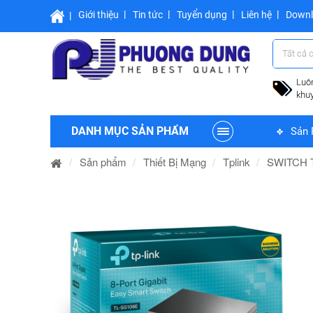
Giới thiệu
Tin tức
Tuyển dụng
Liên hệ
Down
Tất cả 
Luô
khu
DANH MỤC SẢN PHẨM
Sản 
Sản phẩm
Thiết Bị Mạng
Tplink
SWITCH 