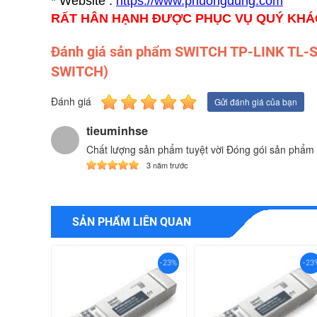
* Website :
https://www.p
huongdung.com
RẤT HÂN HẠNH ĐƯỢC PHỤC VỤ QUÝ KH
Đánh giá sản phẩm SWITCH TP-LINK TL
SWITCH)
Đánh giá
Gửi đánh giá của bạn
tieuminhse
Chất lượng sản phẩm tuyệt vời Đóng gói sản phẩm 
3 năm trước
SẢN PHẨM LIÊN QUAN
-23%
-23%
-23