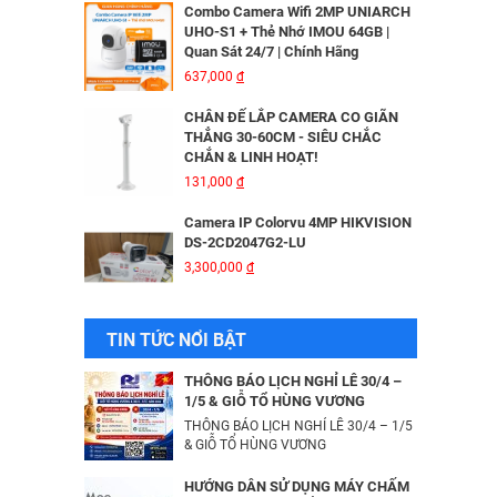
Combo Camera Wifi 2MP UNIARCH
UHO-S1 + Thẻ Nhớ IMOU 64GB |
Quan Sát 24/7 | Chính Hãng
MÁY IN KIM EPSON LQ310 - 01 Y
637,000
đ
6,335,000
đ
CHÂN ĐẾ LẮP CAMERA CO GIÃN
THẲNG 30-60CM - SIÊU CHẮC
CHẮN & LINH HOẠT!
Bộ Lưu Điện Santak C10KS‑LCD
131,000
đ
53,678,000
đ
Camera IP Colorvu 4MP HIKVISION
DS-2CD2047G2-LU
3,300,000
đ
Bộ lưu điện UPS Online SANTAK
C6KS_LCD
33,501,000
đ
Camera IP 4MP HIKVISION DS-
TIN TỨC NỔI BẬT
2CD2043G2-IU
2,376,000
đ
Camera IP Wifi 2MP UNIARCH T1L-
THÔNG BÁO LỊCH NGHỈ LỄ 30/4 –
2WT Kèm Thẻ Nhớ IMOU 64GB |
1/5 & GIỖ TỔ HÙNG VƯƠNG
Xem Từ Xa | Dễ Lắp Đặt
THÔNG BÁO LỊCH NGHỈ LỄ 30/4 – 1/5
Camera IP Dome 4.0 Megapixel
425,000
& GIỖ TỔ HÙNG VƯƠNG
đ
HIKVISION DS-2CD2346G2-ISU/SL​
3,256,000
đ
Camera IP Wifi 2MP UNIARCH UHO-
HƯỚNG DẪN SỬ DỤNG MÁY CHẤM