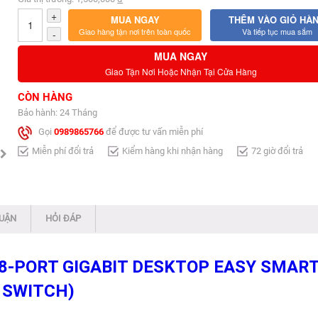
+
MUA NGAY
THÊM VÀO GIỎ HÀ
Giao hàng tận nơi trên toàn quốc
Và tiếp tục mua sắm
-
MUA NGAY
Giao Tận Nơi Hoặc Nhận Tại Cửa Hàng
CÒN HÀNG
Bảo hành: 24 Tháng
Gọi
0989865766
để được tư vấn miễn phí
Miễn phí đổi trả
Kiểm hàng khi nhận hàng
72 giờ đổi trả
LUẬN
HỎI ĐÁP
(8-PORT GIGABIT DESKTOP EASY SMAR
SWITCH)