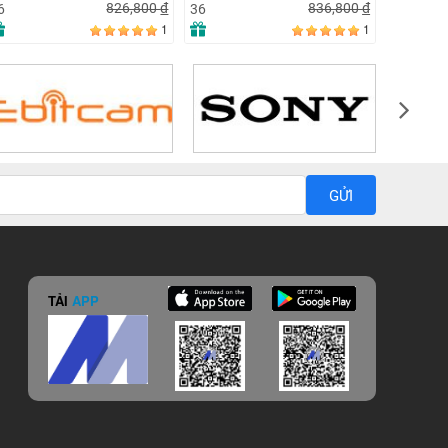
826,800
đ
836,800
đ
6
36
1
1
GỬI
TẢI
APP