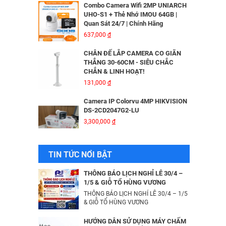
Combo Camera Wifi 2MP UNIARCH
UHO-S1 + Thẻ Nhớ IMOU 64GB |
Quan Sát 24/7 | Chính Hãng
MÁY IN KIM EPSON LQ310 - 01 Y
637,000
đ
6,335,000
đ
CHÂN ĐẾ LẮP CAMERA CO GIÃN
THẲNG 30-60CM - SIÊU CHẮC
CHẮN & LINH HOẠT!
Bộ Lưu Điện Santak C10KS‑LCD
131,000
đ
53,678,000
đ
Camera IP Colorvu 4MP HIKVISION
DS-2CD2047G2-LU
3,300,000
đ
Bộ lưu điện UPS Online SANTAK
C6KS_LCD
33,501,000
đ
Camera IP 4MP HIKVISION DS-
TIN TỨC NỔI BẬT
2CD2043G2-IU
2,376,000
đ
Camera IP Wifi 2MP UNIARCH T1L-
THÔNG BÁO LỊCH NGHỈ LỄ 30/4 –
2WT Kèm Thẻ Nhớ IMOU 64GB |
1/5 & GIỖ TỔ HÙNG VƯƠNG
Xem Từ Xa | Dễ Lắp Đặt
THÔNG BÁO LỊCH NGHỈ LỄ 30/4 – 1/5
Camera IP Dome 4.0 Megapixel
425,000
& GIỖ TỔ HÙNG VƯƠNG
đ
HIKVISION DS-2CD2346G2-ISU/SL​
3,256,000
đ
Camera IP Wifi 2MP UNIARCH UHO-
HƯỚNG DẪN SỬ DỤNG MÁY CHẤM