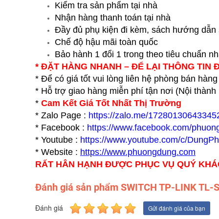
Kiểm tra sản phẩm tại nhà
Nhận hàng thanh toán tại nhà
Đầy đủ phụ kiện đi kèm, sách hướng dẫn
Chế độ hậu mãi toàn quốc
Bảo hành 1 đổi 1 trong theo tiêu chuẩn n
* ĐẶT HÀNG NHANH – ĐỂ LẠI THÔNG TIN 
* Để có giá tốt vui lòng liên hệ phòng bán hàng
* Hỗ trợ giao hàng miễn phí tận nơi (Nội thàn
*
Cam Kết Giá Tốt Nhất Thị Trường
* Zalo Page :
https://zalo.me/17280130643345
* Facebook :
https://www.facebook.com/phuon
* Youtube :
https://www.youtube.com/c/DungP
* Website :
https://www.p
huongdung.com
RẤT HÂN HẠNH ĐƯỢC PHỤC VỤ QUÝ KH
Đánh giá sản phẩm SWITCH TP-LINK TL
Đánh giá
Gửi đánh giá của bạn