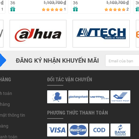
0
đ
1,103,700
đ
1,103,700
đ
36
36
3
1
1
2
ĐĂNG KÝ NHẬN KHUYẾN MÃI
 HÀNG
ĐỐI TÁC VẬN CHUYỂN
h toán
 hàng
PHƯƠNG THỨC THANH TOÁN
mật thông tin
hàng
hanh toán