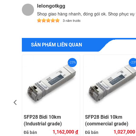
lelongotkgg
Shop giao hàng nhanh, đóng gói ok. Shop phục vụ t
3 năm trước
SẢN PHẨM LIÊN QUAN
-23%
-23%
-23
SFP28 Bidi 10km
SFP28 Bidi 10km
)YT-
(Industrial grade)
(commercial grade)
62,000
đ
1,162,000
đ
1,027,00
Đã bán
Đã bán