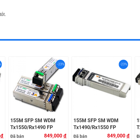
ốt.
%
-23%
-23%
155M SFP SM WDM
155M SFP SM WDM
1
Tx1550/Rx1490 FP
Tx1490/Rx1550 FP
T
120KM LC with DDM
120KM LC with DDM
8
0
đ
849,000
đ
849,000
đ
Đã bán
Đã bán
Đ