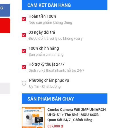
Bộ lưu điện UPS Online SANTAK
CAM KẾT BÁN HÀNG
C6KS_LCD
NG
33,501,000
đ
Hoàn tiền 100%
Nếu sản phẩm không đúng
Camera IP Wifi 2MP UNIARCH T1L-
03 ngày đổi trả
2WT Kèm Thẻ Nhớ IMOU 64GB |
Được đổi trả với lý do không vừa ý
Xem Từ Xa | Dễ Lắp Đặt
Camera IP Dome 4.0 Megapixel
425,000
đ
HIKVISION DS-2CD2346G2-ISU/SL​
100% chính hãng
3,256,000
đ
Sản phẩm chính hãng
Camera IP Wifi 2MP UNIARCH UHO-
S2E Kèm Thẻ Nhớ IMOU 64GB | Xem
Hỗ trợ kỹ thuật 24/7
Từ Xa | Dễ Lắp Đặt
Camera IP HIKVISION DS-
Dịch vụ kỹ thuật nhanh, hỗ trợ 24/7
624,000
đ
2CD2T26G2-ISU/SL​
Phương châm phục vụ
3,344,000
đ
Combo Camera IP Wifi UNIARCH
Uy Tín - Chất Lượng
UHO-S2 2MP Kèm Thẻ Nhớ IMOU
64GB | Phù Hợp Nhà & Cửa Hàng
Camera IP Turret 4MP Hikvision DS-
SẢN PHẨM BÁN CHẠY
583,000
đ
2CD2343G2-LI2U
2,326,000
đ
Combo Camera Wifi 2MP UNIARCH
UHO-S1 + Thẻ Nhớ IMOU 64GB |
Quan Sát 24/7 | Chính Hãng
Camera IP AcuSense thân trụ 2MP
637,000
đ