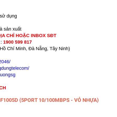
 sử dụng
hà sản xuất
ĐỊA CHỈ HOẶC INBOX SĐT
 :
1900 599 817
h Hồ Chí Minh, Đà Nẵng, Tây Ninh)
2046/
gdungtelecom/
huongsg
ÁCH
-SF1005D (5PORT 10/100MBPS - VỎ NHỰA)