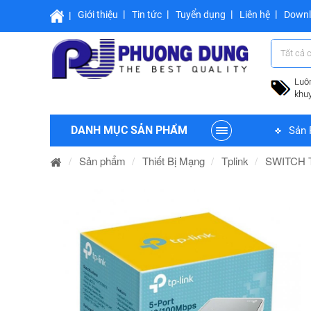
Giới thiệu
Tin tức
Tuyển dụng
Liên hệ
Down
Tất cả 
Luô
khu
DANH MỤC SẢN PHẨM
Sản 
Sản phẩm
Thiết Bị Mạng
Tplink
SWITCH T