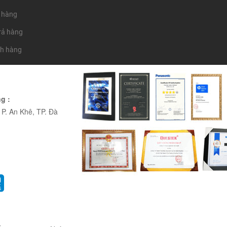
 hàng
trả hàng
ch hàng
g :
P. An Khê, TP. Đà