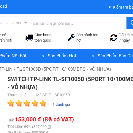
load
Kiểm tra b
các danh mục
n có
Giao hàng
Bảo hành tận
Đổi trả t
yến mãi
toàn quốc
nơi
7 ngày
Phẩm Nổi Bật
Sản Phẩm Hot
Sản Phẩm Bán Ch
P-LINK TL-SF1005D (5PORT 10/100MBPS - VỎ NHỰA)
SWITCH TP-LINK TL-SF1005D (5PORT 10/100M
- VỎ NHỰA)
Thương hiệu:
Mã SP: TL-SF1005D
1 đánh giá
153,000
đ
(Đã có VAT)
Giá:
Tiết kiệm 69% (347,000
đ
)
Giá thị trường: 500,000
đ