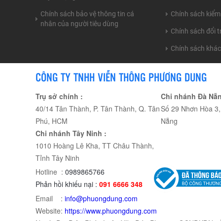
Chính sách bảo vệ thông tin cá
Chính sách kiểm
nhân của người tiêu dùng
Chính sách đổi 
Chính sách khá
CÔNG TY TNHH VIỄN THÔNG PHƯƠNG DUNG
Trụ sở chính :
Chi nhánh Đà Nẵn
40/14 Tân Thành, P. Tân Thành, Q. Tân
Số 29 Nhơn Hòa 3, 
Phú, HCM
Nẵng
Chi nhánh Tây Ninh :
1010 Hoàng Lê Kha, TT Châu Thành,
Tỉnh Tây Ninh
Hotline :
0989865766
Phản hồi khiếu nại :
091 6666 348
Email :
info@phuongdung.com
Website:
https://www.phuongdung.com