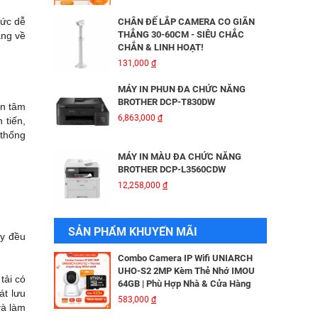
HIKVISION DS-2CD2026G2-IU/SL
3,816,000
đ
hức dễ
CHÂN ĐẾ LẮP CAMERA CO GIÃN
THẲNG 30-60CM - SIÊU CHẮC
ắng về
CHẮN & LINH HOẠT!
BỘ MỞ RỘNG CÁP QUANG HDMI
131,000
đ
KVM MT-VIKI MT-HK020
5,600,000
đ
MÁY IN PHUN ĐA CHỨC NĂNG
BROTHER DCP-T830DW
an tâm
6,863,000
đ
 tiến,
Camera IP Wifi 2MP UNIARCH T1L-
 thống
2WT Kèm Thẻ Nhớ IMOU 64GB |
Xem Từ Xa | Dễ Lắp Đặt
MÁY IN MÀU ĐA CHỨC NĂNG
425,000
đ
BROTHER DCP-L3560CDW
12,258,000
đ
Camera IP Wifi 2MP UNIARCH UHO-
S2E Kèm Thẻ Nhớ IMOU 64GB | Xem
Từ Xa | Dễ Lắp Đặt
MÁY IN BROTHER DCP - B7640DW
SẢN PHẨM KHUYẾN MÃI
624,000
đ
ày đều
6,041,000
đ
Combo Camera IP Wifi UNIARCH
UHO-S2 2MP Kèm Thẻ Nhớ IMOU
tải có
64GB | Phù Hợp Nhà & Cửa Hàng
MÁY IN BROTHER DCP-B7620DW
át lưu
583,000
đ
và làm
5,690,000
đ