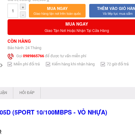
+
MUA NGAY
THÊM VÀO GIỎ HÀ
Giao hàng tận nơi trên toàn quốc
Và tiếp tục mua sắm
-
MUA NGAY
Giao Tận Nơi Hoặc Nhận Tại Cửa Hàng
CÒN HÀNG
Bảo hành: 24 Tháng
Gọi
0989865766
để được tư vấn miễn phí
Miễn phí đổi trả
Kiểm hàng khi nhận hàng
72 giờ đổi trả
LUẬN
HỎI ĐÁP
05D (5PORT 10/100MBPS - VỎ NHỰA)
D