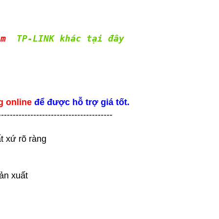
ẩm
TP-LINK khác tại đây
g online
để được hỗ trợ giá tốt.
---------------------------------------
t xứ rõ ràng
ản xuất