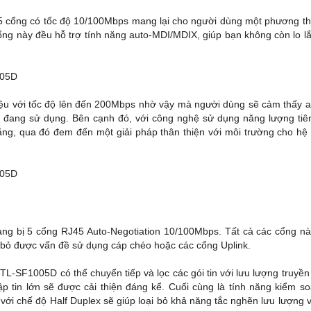
i 5 cổng có tốc độ 10/100Mbps mang lại cho người dùng một phương t
ổng này đều hỗ trợ tính năng auto-MDI/MDIX, giúp bạn không còn lo l
dữ liệu với tốc độ lên đến 200Mbps nhờ vậy mà người dùng sẽ cảm thấy 
đang sử dụng. Bên cạnh đó, với công nghệ sử dụng năng lượng tiên
năng, qua đó đem đến một giải pháp thân thiện với môi trường cho hệ
ang bị 5 cổng RJ45 Auto-Negotiation 10/100Mbps. Tất cả các cổng n
 bỏ được vấn đề sử dụng cáp chéo hoặc các cổng Uplink.
bị TL-SF1005D có thể chuyển tiếp và lọc các gói tin với lưu lượng truyền 
ập tin lớn sẽ được cải thiện đáng kể. Cuối cùng là tính năng kiểm so
 với chế độ Half Duplex sẽ giúp loại bỏ khả năng tắc nghẽn lưu lượng 