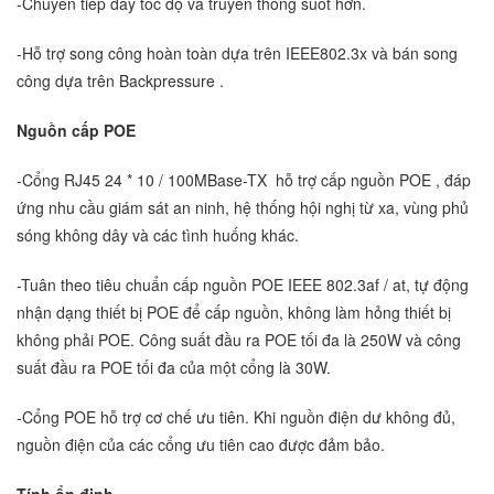
-Chuyển tiếp dây tốc độ và truyền thông suốt hơn.
-Hỗ trợ song công hoàn toàn dựa trên IEEE802.3x và bán song
công dựa trên Backpressure .
Nguồn cấp POE
-Cổng RJ45 24 * 10 / 100MBase-TX hỗ trợ cấp nguồn POE , đáp
ứng nhu cầu giám sát an ninh, hệ thống hội nghị từ xa, vùng phủ
sóng không dây và các tình huống khác.
-Tuân theo tiêu chuẩn cấp nguồn POE IEEE 802.3af / at, tự động
nhận dạng thiết bị POE để cấp nguồn, không làm hỏng thiết bị
không phải POE. Công suất đầu ra POE tối đa là 250W và công
suất đầu ra POE tối đa của một cổng là 30W.
-Cổng POE hỗ trợ cơ chế ưu tiên. Khi nguồn điện dư không đủ,
nguồn điện của các cổng ưu tiên cao được đảm bảo.
Tính ổn định