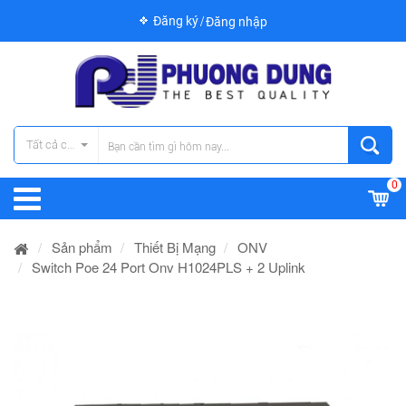
Đăng ký
Đăng nhập
Tất cả các danh mục
0
Sản phẩm
Thiết Bị Mạng
ONV
Switch Poe 24 Port Onv H1024PLS + 2 Uplink