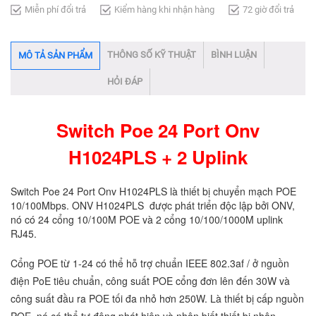
Miễn phí đổi trả
Kiểm hàng khi nhận hàng
72 giờ đổi trả
THÔNG SỐ KỸ THUẬT
BÌNH LUẬN
MÔ TẢ SẢN PHẨM
HỎI ĐÁP
Switch Poe 24 Port Onv
H1024PLS + 2 Uplink​
Switch Poe 24 Port Onv H1024PLS là thiết bị chuyển mạch POE
10/100Mbps. ONV H1024PLS được phát triển độc lập bởi ONV,
nó có 24 cổng 10/100M POE và 2 cổng 10/100/1000M uplink
RJ45.
Cổng POE từ 1-24 có thể hỗ trợ chuẩn IEEE 802.3af / ở nguồn
điện PoE tiêu chuẩn, công suất POE cổng đơn lên đến 30W và
công suất đầu ra POE tối đa nhỏ hơn 250W. Là thiết bị cấp nguồn
POE, nó có thể tự động phát hiện và nhận biết thiết bị nhận