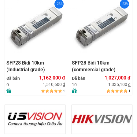
-23%
-23%
SFP28 Bidi 10km
SFP28 Bidi 10km
(Industrial grade)
(commercial grade)
1,162,000
đ
1,027,000
đ
Đã bán
Đã bán
1,510,600
đ
1,335,100
đ
0
10
1
1