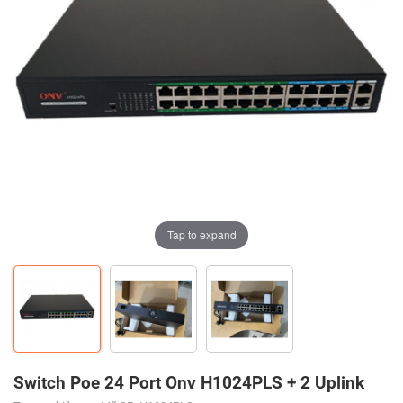
Tap to expand
Tap to expand
Tap to expand
Switch Poe 24 Port Onv H1024PLS + 2 Uplink