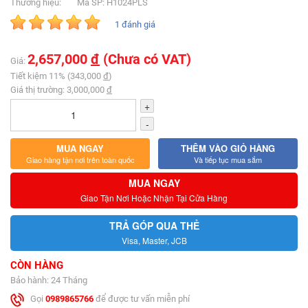
Thương hiệu:
Mã SP: H1024PLS
1 đánh giá
2,657,000
đ
(Chưa có VAT)
Giá:
Tiết kiệm 11% (343,000
đ
)
Giá thị trường: 3,000,000
đ
+
-
MUA NGAY
THÊM VÀO GIỎ HÀNG
Giao hàng tận nơi trên toàn quốc
Và tiếp tục mua sắm
MUA NGAY
Giao Tận Nơi Hoặc Nhận Tại Cửa Hàng
TRẢ GÓP QUA THẺ
Visa, Master, JCB
CÒN HÀNG
Bảo hành: 24 Tháng
Gọi
0989865766
để được tư vấn miễn phí