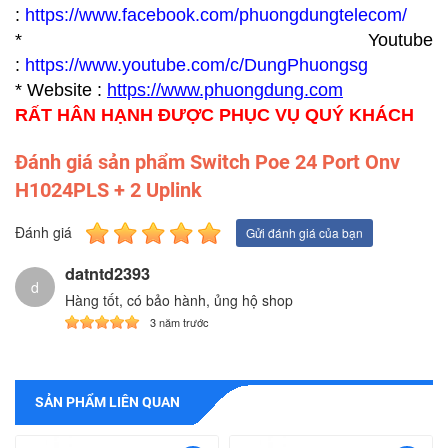
:
https://www.facebook.com/phuongdungtelecom/
* Youtube
:
https://www.youtube.com/c/DungPhuongsg
* Website :
https://www.p
huongdung.com
RẤT HÂN HẠNH ĐƯỢC PHỤC VỤ QUÝ KHÁCH
Đánh giá sản phẩm Switch Poe 24 Port Onv
H1024PLS + 2 Uplink
Đánh giá
Gửi đánh giá của bạn
datntd2393
d
Hàng tốt, có bảo hành, ủng hộ shop
3 năm trước
SẢN PHẨM LIÊN QUAN