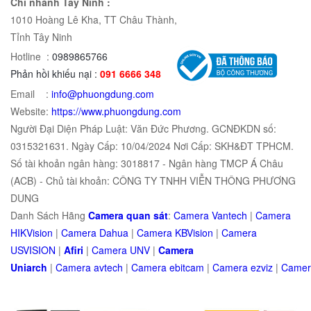
Chi nhánh Tây Ninh :
1010 Hoàng Lê Kha, TT Châu Thành,
Tỉnh Tây Ninh
Hotline :
0989865766
Phản hồi khiếu nại :
091 6666 348
Email :
info@phuongdung.com
Website:
https://www.phuongdung.com
Người Đại Diện Pháp Luật: Văn Đức Phương. GCNĐKDN số:
0315321631. Ngày Cấp: 10/04/2024 Nơi Cấp: SKH&ĐT TPHCM.
Số tài khoản ngân hàng: 3018817 - Ngân hàng TMCP Á Châu
(ACB) - Chủ tài khoản: CÔNG TY TNHH VIỄN THÔNG PHƯƠNG
DUNG
Danh Sách Hãng
Camera quan sát
:
Camera Vantech
|
Camera
HIKVision
|
Camera Dahua
|
Camera KBVision
|
Camera
USVISION
|
Afiri
|
Camera UNV
|
Camera
Uniarch
|
Camera
avtech
|
Camera
ebitcam
|
Camera
e
zviz
|
Came