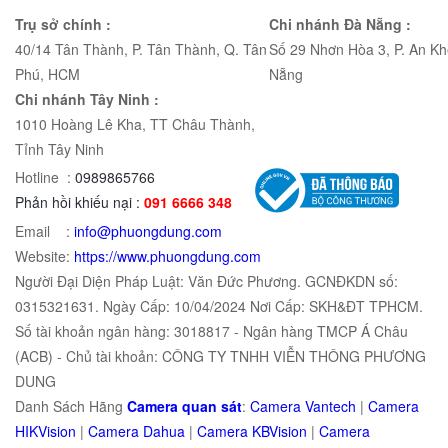
Trụ sở chính :
Chi nhánh Đà Nẵng :
40/14 Tân Thành, P. Tân Thành, Q. Tân
Số 29 Nhơn Hòa 3, P. An Kh
Phú, HCM
Nẵng
Chi nhánh Tây Ninh :
1010 Hoàng Lê Kha, TT Châu Thành,
Tỉnh Tây Ninh
Hotline :
0989865766
Phản hồi khiếu nại :
091 6666 348
Email :
info@phuongdung.com
Website:
https://www.phuongdung.com
Người Đại Diện Pháp Luật: Văn Đức Phương. GCNĐKDN số:
0315321631. Ngày Cấp: 10/04/2024 Nơi Cấp: SKH&ĐT TPHCM.
Số tài khoản ngân hàng: 3018817 - Ngân hàng TMCP Á Châu
(ACB) - Chủ tài khoản: CÔNG TY TNHH VIỄN THÔNG PHƯƠNG
DUNG
Danh Sách Hãng
Camera quan sát
:
Camera Vantech
|
Camera
HIKVision
|
Camera Dahua
|
Camera KBVision
|
Camera