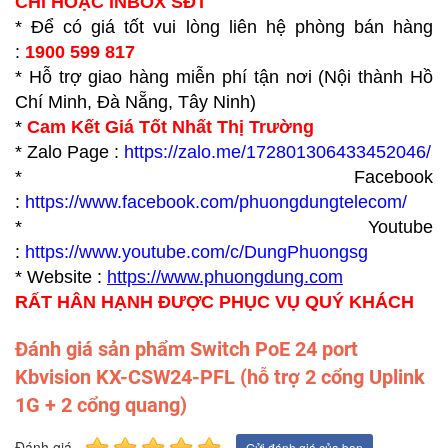
CHỈ HOẶC INBOX SĐT
* Để có giá tốt vui lòng liên hệ phòng bán hàng
:
1900 599 817
* Hỗ trợ giao hàng miễn phí tận nơi (Nội thành Hồ
Chí Minh, Đà Nẵng, Tây Ninh)
*
Cam Kết Giá Tốt Nhất Thị Trường
* Zalo Page :
https://zalo.me/172801306433452046/
* Facebook
:
https://www.facebook.com/phuongdungtelecom/
* Youtube
:
https://www.youtube.com/c/DungPhuongsg
* Website :
https://www.p
huongdung.com
RẤT HÂN HẠNH ĐƯỢC PHỤC VỤ QUÝ KHÁCH
Đánh giá sản phẩm Switch PoE 24 port
Kbvision KX-CSW24-PFL (hỗ trợ 2 cổng Uplink
1G + 2 cổng quang)
Đánh giá
Gửi đánh giá của bạn