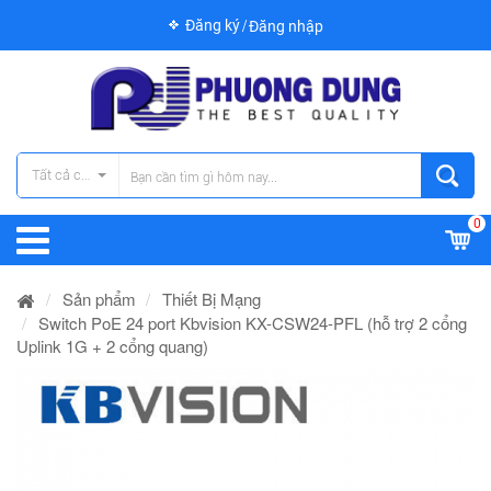
Đăng ký
Đăng nhập
Tất cả các danh mục
0
Sản phẩm
Thiết Bị Mạng
Switch PoE 24 port Kbvision KX-CSW24-PFL (hỗ trợ 2 cổng
Uplink 1G + 2 cổng quang)