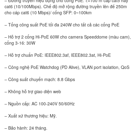
– Đường truyền hiệu dụng cho cổng PoE: <=100 m cáp cat5 hay
cat6 (10/100Mbps). Chế độ mở rộng đường truyền lên đế 250m
cho cáp cat6 (10 Mbps)/ cổng SFP: 0~100km
– Tổng công suất PoE tối đa 240W cho tất cả các cổng PoE
– Hỗ trợ 2 cổng Hi-PoE 60W cho camera Speeddome (màu cam),
cổng 3-16: 30W
– Hỗ trợ chuẩn PoE: IEEE802.3af, IEEE802.3at, Hi-PoE
– Công nghệ PoE Watchdog (PD Alive), VLAN port isolation, QoS
– Công suất chuyển mạch: 8.8 Gbps
– Không hỗ trợ giao diện web
– Nguồn cấp: AC 100-240V 50/60Hz
– Xuất xứ thương hiệu: Mỹ.
– Bảo hành: 24 tháng.