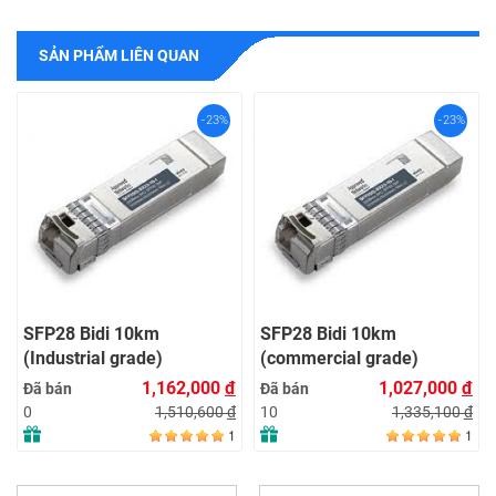
SẢN PHẨM LIÊN QUAN
-23%
-23%
SFP28 Bidi 10km
SFP28 Bidi 10km
(Industrial grade)
(commercial grade)
1,162,000
đ
1,027,000
đ
Đã bán
Đã bán
1,510,600
đ
1,335,100
đ
0
10
1
1