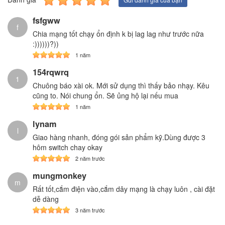
fsfgww
f
Chia mạng tốt chạy ổn định k bị lag lag như trước nữa
:))))))?))
1 năm
154rqwrq
1
Chuông báo xài ok. Mới sử dụng thì thấy bảo nhạy. Kêu
cũng to. Nói chung ổn. Sẽ ủng hộ lại nếu mua
1 năm
lynam
l
Giao hàng nhanh, đóng gói sản phẩm kỹ.Dùng được 3
hôm switch chay okay
2 năm trước
mungmonkey
m
Rất tốt,cắm điện vào,cắm dây mạng là chạy luôn , cài đặt
dễ dàng
3 năm trước