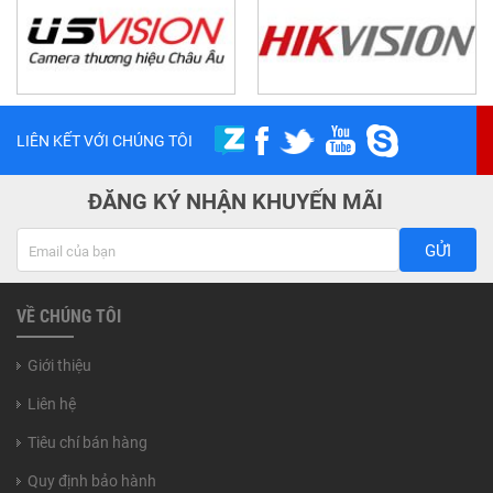
LIÊN KẾT VỚI CHÚNG TÔI
ĐĂNG KÝ NHẬN KHUYẾN MÃI
GỬI
VỀ CHÚNG TÔI
Giới thiệu
Liên hệ
Tiêu chí bán hàng
Quy định bảo hành