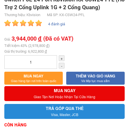
Trợ 2 Cổng Uplink 1G + 2 Cổng Quang)
Thương hiệu: Kbvision
Mã SP: KX-CSW24-PFL
4 đánh giá
3,944,000
đ
(Đã có VAT)
Giá:
Tiết kiệm 43% (2,978,800
đ
)
Giá thị trường: 6,922,800
đ
+
-
MUA NGAY
THÊM VÀO GIỎ HÀNG
Giao hàng tận nơi trên toàn quốc
Và tiếp tục mua sắm
MUA NGAY
Giao Tận Nơi Hoặc Nhận Tại Cửa Hàng
TRẢ GÓP QUA THẺ
Visa, Master, JCB
CÒN HÀNG