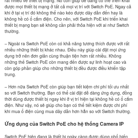
rất nhiều về thiết bị mạng. Nó còn giúp dễ dàng có thể triển khai
được mọi thiết bị mạng ở tất cả mọi vị trí với Switch PoE. Ngay cả
khi ở tại vị trí đó không thể nào kéo được dây dẫn đến hay là
không hề có ổ cắm điện. Cho nên, với Switch PoE khi triển khai
thiết bị mạng bạn sẽ không cần phải thỏa hiện với ai như Switch
thường.
– Ngoài ra Switch PoE còn có khả năng tương thích được với rất
nhiều những thiết bị khác nhau. Điều này giúp cài đặt mọi ứng
dụng trở nên đơn giản cùng thuận tiện hơn rất nhiều. Không
những thế Switch PoE còn mang đến được sự linh hoạt cao và
còn góp phần giúp cho những thiết bị đều được điều khiển tập
trung.
– Hơn nữa Switch PoE còn giúp bạn tiết kiệm chi phí tối ưu nhất
so với Switch thường. Bạn có thể cài đặt dễ dàng ứng dụng, đồng
thời dùng được thiết bị ngay khi ở vị trí hiện tại không hề có ổ cắm
điện. Như vậy, nó sẽ giúp cho bạn có thể tiết kiệm được chi phí
khi mua ổ điện cùng mua dây dẫn hơn hẳn so với Switch thường.
Ứng dụng của Switch PoE cho hệ thống Camera IP
Switch PoE hiện đang là thiết bị ngày càng được dùng phổ biến