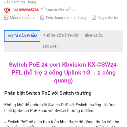
Bảo hành: 24 Tháng
Gọi
0989865766
để được tư vấn miễn phí
Miễn phí đổi trả
Kiểm hàng khi nhận hàng
72 giờ đổi trả
THÔNG SỐ KỸ THUẬT
BÌNH LUẬN
MÔ TẢ SẢN PHẨM
HỎI ĐÁP
Switch PoE 24 port Kbvision KX-CSW24-
PFL (hỗ trợ 2 cổng Uplink 1G + 2 cổng
quang)
Phân biệt Switch PoE với Switch thường
Không khó để phân biệt Switch PoE với Switch thường. Những
thiết bị Switch PoE khác với Switch thường ở điểm:
– Switch PoE sẽ giúp bạn triển khai được dễ dàng, thuận tiện hơn