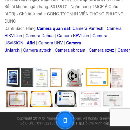
Số tài khoản ngân hàng: 3018817 - Ngân hàng TMCP Á Châu
(ACB) - Chủ tài khoản: CÔNG TY TNHH VIỄN THÔNG PHƯƠNG
DUNG
Danh Sách Hãng
Camera quan sát
:
Camera Vantech
|
Camera
HIKVision
|
Camera Dahua
|
Camera KBVision
|
Camera
USVISION
|
Afiri
|
Camera UNV
|
Camera
Uniarch
|
Camera
avtech
|
Camera
ebitcam
|
Camera
e
zviz
|
Came
Copyright 2019 © Phuong Dung Telecom. All Rights Reserved.
Số ĐKKD : 0315321631 do Sở KHĐT Tp.Hồ Chí Minh cấp.