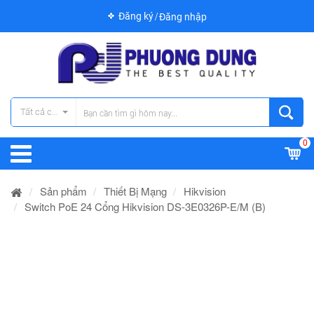
Đăng ký
Đăng nhập
Tất cả các danh mục
0
Sản phẩm
Thiết Bị Mạng
Hikvision
Switch PoE 24 Cổng Hikvision DS-3E0326P-E/M (B)