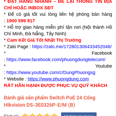
* ĐẶT HÀNG NHANH – ĐỂ LẠI THÔNG TIN ĐỊA
CHỈ HOẶC INBOX SĐT
* Để có giá tốt vui lòng liên hệ phòng bán hàng
:
1900 599 817
* Hỗ trợ giao hàng miễn phí tận nơi (Nội thành Hồ
Chí Minh, Đà Nẵng, Tây Ninh)
*
Cam Kết Giá Tốt Nhất Thị Trường
* Zalo Page :
https://zalo.me/172801306433452046/
* Facebook
:
https://www.facebook.com/phuongdungtelecom/
* Youtube
:
https://www.youtube.com/c/DungPhuongsg
* Website :
https://www.p
huongdung.com
RẤT HÂN HẠNH ĐƯỢC PHỤC VỤ QUÝ KHÁCH
Đánh giá sản phẩm Switch PoE 24 Cổng
Hikvision DS-3E0326P-E/M (B)
Đánh giá
Gửi đánh giá của bạn