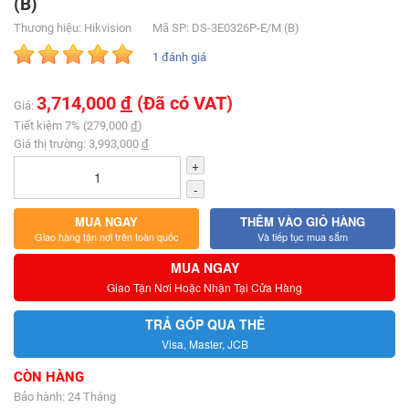
(B)
Thương hiệu: Hikvision
Mã SP: DS-3E0326P-E/M (B)
1 đánh giá
3,714,000
đ
(Đã có VAT)
Giá:
Tiết kiệm 7% (279,000
đ
)
Giá thị trường: 3,993,000
đ
+
-
MUA NGAY
THÊM VÀO GIỎ HÀNG
Giao hàng tận nơi trên toàn quốc
Và tiếp tục mua sắm
MUA NGAY
Giao Tận Nơi Hoặc Nhận Tại Cửa Hàng
TRẢ GÓP QUA THẺ
Visa, Master, JCB
CÒN HÀNG
Bảo hành: 24 Tháng