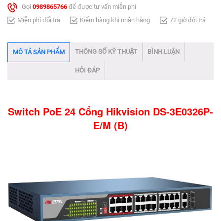
Gọi
0989865766
để được tư vấn miễn phí
Miễn phí đổi trả
Kiểm hàng khi nhận hàng
72 giờ đổi trả
THÔNG SỐ KỸ THUẬT
BÌNH LUẬN
MÔ TẢ SẢN PHẨM
HỎI ĐÁP
Switch PoE 24 Cổng Hikvision DS-3E0326P-
E/M (B)