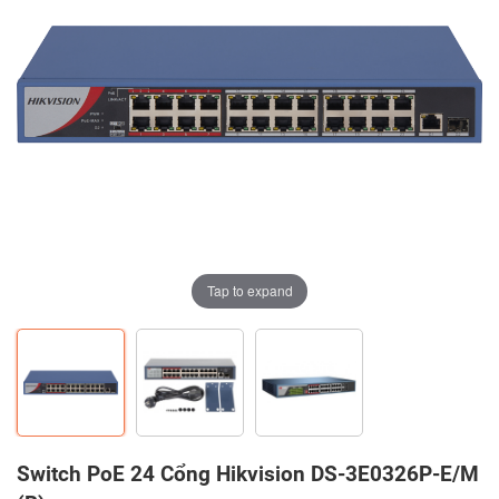
Tap to expand
Tap to expand
Tap to expand
Switch PoE 24 Cổng Hikvision DS-3E0326P-E/M