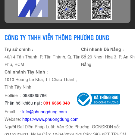
CÔNG TY TNHH VIỄN THÔNG PHƯƠNG DUNG
Trụ sở chính :
Chi nhánh Đà Nẵng :
40/14 Tân Thành, P. Tân Thành, Q. Tân
Số 29 Nhơn Hòa 3, P. An Kh
Phú, HCM
Nẵng
Chi nhánh Tây Ninh :
1010 Hoàng Lê Kha, TT Châu Thành,
Tỉnh Tây Ninh
Hotline :
0989865766
Phản hồi khiếu nại :
091 6666 348
Email :
info@phuongdung.com
Website:
https://www.phuongdung.com
Người Đại Diện Pháp Luật: Văn Đức Phương. GCNĐKDN số:
0315321631. Ngày Cấp: 10/04/2024 Nơi Cấp: SKH&ĐT TPHCM.