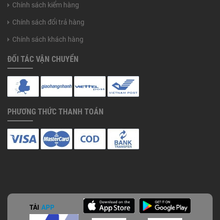
Chính sách kiểm hàng
Chính sách đổi trả hàng
Chính sách khách hàng
ĐỐI TÁC VẬN CHUYỂN
PHƯƠNG THỨC THANH TOÁN
TẢI
APP