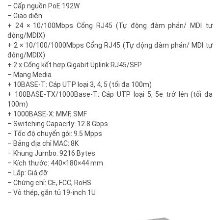
– Cấp nguồn PoE 192W
– Giao diện
+ 24 × 10/100Mbps Cổng RJ45 (Tự động đàm phán/ MDI tự
động/MDIX)
+ 2 × 10/100/1000Mbps Cổng RJ45 (Tự động đàm phán/ MDI tự
động/MDIX)
+ 2 x Cổng kết hợp Gigabit Uplink RJ45/SFP
– Mạng Media
+ 10BASE-T: Cáp UTP loại 3, 4, 5 (tối đa 100m)
+ 100BASE-TX/1000Base-T: Cáp UTP loại 5, 5e trở lên (tối đa
100m)
+ 1000BASE-X: MMF, SMF
– Switching Capacity: 12.8 Gbps
– Tốc độ chuyển gói: 9.5 Mpps
– Bảng địa chỉ MAC: 8K
– Khung Jumbo: 9216 Bytes
– Kích thước: 440×180×44 mm
– Lắp: Giá đỡ
– Chứng chỉ: CE, FCC, RoHS
– Vỏ thép, gắn tủ 19-inch 1U