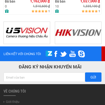
1,162,000
đ
1,027,000
đ
Đã bán
Đã bán
1,510,600
đ
1,335,100
đ
0
10
1
1
LIÊN KẾT VỚI CHÚNG TÔI
ĐĂNG KÝ NHẬN KHUYẾN MÃI
GỬI
VỀ CHÚNG TÔI
Giới thiệu