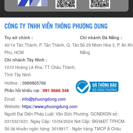
CÔNG TY TNHH VIỄN THÔNG PHƯƠNG DUNG
Trụ sở chính :
Chi nhánh Đà Nẵng :
40/14 Tân Thành, P. Tân Thành, Q. Tân
Số 29 Nhơn Hòa 3, P. An Kh
Phú, HCM
Nẵng
Chi nhánh Tây Ninh :
1010 Hoàng Lê Kha, TT Châu Thành,
Tỉnh Tây Ninh
Hotline :
0989865766
Phản hồi khiếu nại :
091 6666 348
Email :
info@phuongdung.com
Website:
https://www.phuongdung.com
Người Đại Diện Pháp Luật: Văn Đức Phương. GCNĐKDN số:
0315321631. Ngày Cấp: 10/04/2024 Nơi Cấp: SKH&ĐT TPHCM.
Số tài khoản ngân hàng: 3018817 - Ngân hàng TMCP Á Châu