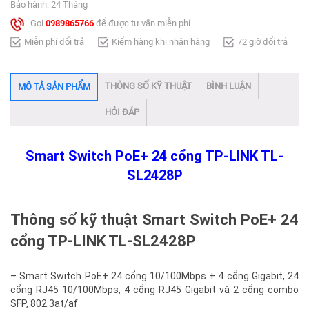
Bảo hành: 24 Tháng
Gọi
0989865766
để được tư vấn miễn phí
Miễn phí đổi trả
Kiểm hàng khi nhận hàng
72 giờ đổi trả
THÔNG SỐ KỸ THUẬT
BÌNH LUẬN
MÔ TẢ SẢN PHẨM
HỎI ĐÁP
Smart Switch PoE+ 24 cổng TP-LINK TL-
SL2428P​
Thông số kỹ thuật Smart Switch PoE+ 24
cổng TP-LINK TL-SL2428P
– Smart Switch PoE+ 24 cổng 10/100Mbps + 4 cổng Gigabit, 24
cổng RJ45 10/100Mbps, 4 cổng RJ45 Gigabit và 2 cổng combo
SFP, 802.3at/af