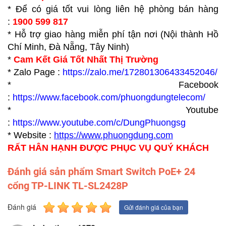
* Để có giá tốt vui lòng liên hệ phòng bán hàng
:
1900 599 817
* Hỗ trợ giao hàng miễn phí tận nơi (Nội thành Hồ
Chí Minh, Đà Nẵng, Tây Ninh)
*
Cam Kết Giá Tốt Nhất Thị Trường
* Zalo Page :
https://zalo.me/172801306433452046/
* Facebook
:
https://www.facebook.com/phuongdungtelecom/
* Youtube
:
https://www.youtube.com/c/DungPhuongsg
* Website :
https://www.p
huongdung.com
RẤT HÂN HẠNH ĐƯỢC PHỤC VỤ QUÝ KHÁCH
Đánh giá sản phẩm Smart Switch PoE+ 24
cổng TP-LINK TL-SL2428P
Đánh giá
Gửi đánh giá của bạn