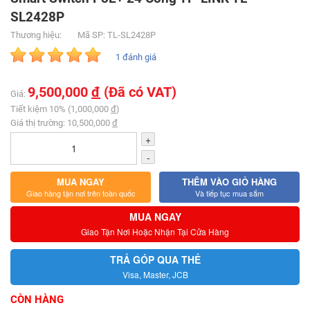
SL2428P
Thương hiệu:
Mã SP: TL-SL2428P
1 đánh giá
9,500,000
đ
(Đã có VAT)
Giá:
Tiết kiệm 10% (1,000,000
đ
)
Giá thị trường: 10,500,000
đ
+
-
MUA NGAY
THÊM VÀO GIỎ HÀNG
Giao hàng tận nơi trên toàn quốc
Và tiếp tục mua sắm
MUA NGAY
Giao Tận Nơi Hoặc Nhận Tại Cửa Hàng
TRẢ GÓP QUA THẺ
Visa, Master, JCB
CÒN HÀNG