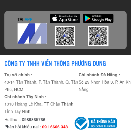
TẢI
APP
CÔNG TY TNHH VIỄN THÔNG PHƯƠNG DUNG
Trụ sở chính :
Chi nhánh Đà Nẵng :
40/14 Tân Thành, P. Tân Thành, Q. Tân
Số 29 Nhơn Hòa 3, P. An Kh
Phú, HCM
Nẵng
Chi nhánh Tây Ninh :
1010 Hoàng Lê Kha, TT Châu Thành,
Tỉnh Tây Ninh
Hotline :
0989865766
Phản hồi khiếu nại :
091 6666 348