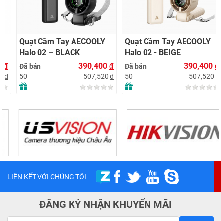
Quạt Cầm Tay AECOOLY
Quạt Cầm Tay AECOOLY
Halo 02 – BLACK
Halo 02 - BEIGE
390,400
đ
390,400
đ
Đã bán
Đã bán
507,520
đ
507,520
đ
50
50
LIÊN KẾT VỚI CHÚNG TÔI
ĐĂNG KÝ NHẬN KHUYẾN MÃI