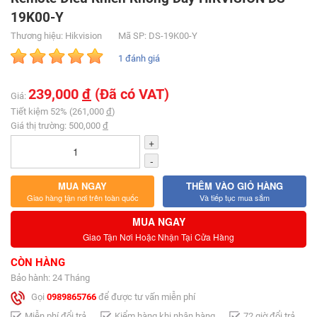
19K00-Y
Thương hiệu: Hikvision
Mã SP: DS-19K00-Y
1 đánh giá
239,000
đ
(Đã có VAT)
Giá:
Tiết kiệm 52% (261,000
đ
)
Giá thị trường: 500,000
đ
+
-
MUA NGAY
THÊM VÀO GIỎ HÀNG
Giao hàng tận nơi trên toàn quốc
Và tiếp tục mua sắm
MUA NGAY
Giao Tận Nơi Hoặc Nhận Tại Cửa Hàng
CÒN HÀNG
Bảo hành: 24 Tháng
Gọi
0989865766
để được tư vấn miễn phí
Miễn phí đổi trả
Kiểm hàng khi nhận hàng
72 giờ đổi trả