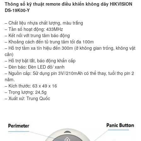
Thông số kỹ thuật remote điều khiển không dây HIKVISION
DS-19K00-Y
– Chất liệu nhựa chất lượng, màu trắng
– Tần số hoạt động: 433MHz
– Kết nối với trung tâm báo động
– Khoảng cách đến tủ trung tâm tối đa 100m
– Hỗ trợ tầm xa tín hiệu đến 300m (ở không gian trống, không vật
cản)
– Hỗ trợ bật tắt, báo động khẩn cấp
– Đèn báo: Đèn LED đỏ/ xanh
– Nguồn cấp: Sử dụng pin 3V//210mAh có thể thay, tuổi thọ pin 2
năm.
– Kích thước: 63 x 49 x 16
– Trọng lượng: 24,5g
– Xuất xứ: Trung Quốc