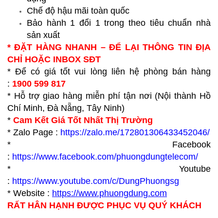
Chế độ hậu mãi toàn quốc
Bảo hành 1 đổi 1 trong theo tiêu chuẩn nhà
sản xuất
* ĐẶT HÀNG NHANH – ĐỂ LẠI THÔNG TIN ĐỊA
CHỈ HOẶC INBOX SĐT
* Để có giá tốt vui lòng liên hệ phòng bán hàng
:
1900 599 817
* Hỗ trợ giao hàng miễn phí tận nơi (Nội thành Hồ
Chí Minh, Đà Nẵng, Tây Ninh)
*
Cam Kết Giá Tốt Nhất Thị Trường
* Zalo Page :
https://zalo.me/172801306433452046/
* Facebook
:
https://www.facebook.com/phuongdungtelecom/
* Youtube
:
https://www.youtube.com/c/DungPhuongsg
* Website :
https://www.p
huongdung.com
RẤT HÂN HẠNH ĐƯỢC PHỤC VỤ QUÝ KHÁCH