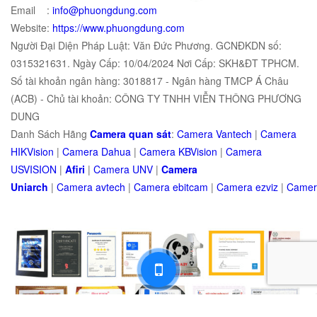
Email :
info@phuongdung.com
Website:
https://www.phuongdung.com
Người Đại Diện Pháp Luật: Văn Đức Phương. GCNĐKDN số:
0315321631. Ngày Cấp: 10/04/2024 Nơi Cấp: SKH&ĐT TPHCM.
Số tài khoản ngân hàng: 3018817 - Ngân hàng TMCP Á Châu
(ACB) - Chủ tài khoản: CÔNG TY TNHH VIỄN THÔNG PHƯƠNG
DUNG
Danh Sách Hãng
Camera quan sát
:
Camera Vantech
|
Camera
HIKVision
|
Camera Dahua
|
Camera KBVision
|
Camera
USVISION
|
Afiri
|
Camera UNV
|
Camera
Uniarch
|
Camera
avtech
|
Camera
ebitcam
|
Camera
e
zviz
|
Came