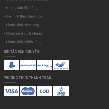
Hướng dẫn đặt hàng
Các hình thức thanh toán
Chính sách kiểm hàng
Chính sách đổi trả hàng
Chính sách khách hàng
ĐỐI TÁC VẬN CHUYỂN
PHƯƠNG THỨC THANH TOÁN