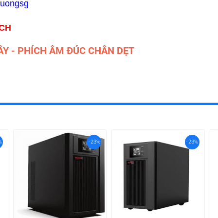
huongsg
ÁCH
ÂY - PHÍCH ÂM ĐÚC CHÂN DẸT
%
-23%
-23%