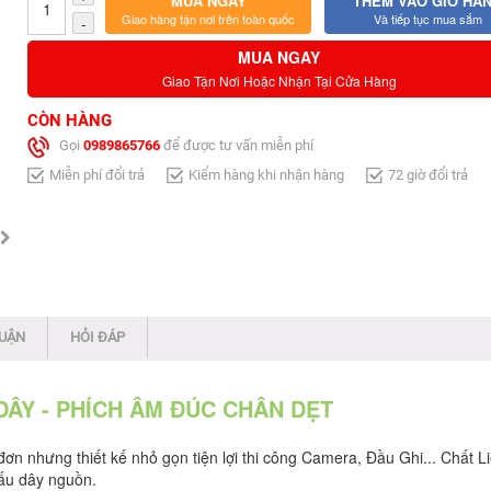
MUA NGAY
THÊM VÀO GIỎ HÀ
Giao hàng tận nơi trên toàn quốc
Và tiếp tục mua sắm
-
MUA NGAY
Giao Tận Nơi Hoặc Nhận Tại Cửa Hàng
CÒN HÀNG
Gọi
0989865766
để được tư vấn miễn phí
Miễn phí đổi trả
Kiểm hàng khi nhận hàng
72 giờ đổi trả
LUẬN
HỎI ĐÁP
DÂY - PHÍCH ÂM ĐÚC CHÂN DẸT
 nhưng thiết kế nhỏ gọn tiện lợi thi công Camera, Đầu Ghi... Chất L
ấu dây nguồn.