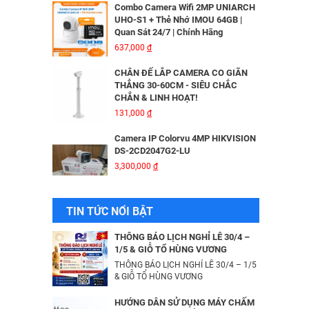
Combo Camera Wifi 2MP UNIARCH
UHO-S1 + Thẻ Nhớ IMOU 64GB |
Quan Sát 24/7 | Chính Hãng
MÁY IN KIM EPSON LQ310 - 01 Y
637,000
đ
6,335,000
đ
CHÂN ĐẾ LẮP CAMERA CO GIÃN
THẲNG 30-60CM - SIÊU CHẮC
CHẮN & LINH HOẠT!
Bộ Lưu Điện Santak C10KS‑LCD
131,000
đ
53,678,000
đ
Camera IP Colorvu 4MP HIKVISION
DS-2CD2047G2-LU
3,300,000
đ
Bộ lưu điện UPS Online SANTAK
C6KS_LCD
33,501,000
đ
Camera IP 4MP HIKVISION DS-
TIN TỨC NỔI BẬT
2CD2043G2-IU
2,376,000
đ
Camera IP Wifi 2MP UNIARCH T1L-
THÔNG BÁO LỊCH NGHỈ LỄ 30/4 –
2WT Kèm Thẻ Nhớ IMOU 64GB |
1/5 & GIỖ TỔ HÙNG VƯƠNG
Xem Từ Xa | Dễ Lắp Đặt
THÔNG BÁO LỊCH NGHỈ LỄ 30/4 – 1/5
Camera IP Dome 4.0 Megapixel
425,000
& GIỖ TỔ HÙNG VƯƠNG
đ
HIKVISION DS-2CD2346G2-ISU/SL​
3,256,000
đ
Camera IP Wifi 2MP UNIARCH UHO-
HƯỚNG DẪN SỬ DỤNG MÁY CHẤM