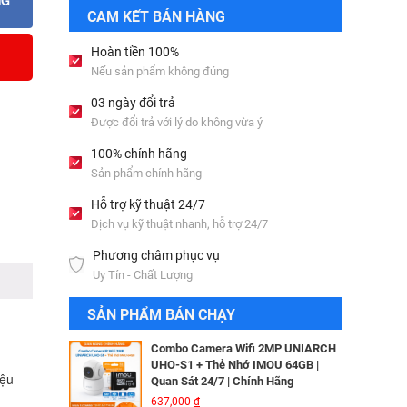
NG
Bộ lưu điện UPS Online SANTAK
CAM KẾT BÁN HÀNG
C6KS_LCD
33,501,000
đ
Hoàn tiền 100%
Nếu sản phẩm không đúng
Camera IP Wifi 2MP UNIARCH T1L-
03 ngày đổi trả
2WT Kèm Thẻ Nhớ IMOU 64GB |
Được đổi trả với lý do không vừa ý
Xem Từ Xa | Dễ Lắp Đặt
Camera IP Dome 4.0 Megapixel
425,000
đ
HIKVISION DS-2CD2346G2-ISU/SL​
100% chính hãng
3,256,000
đ
Sản phẩm chính hãng
Camera IP Wifi 2MP UNIARCH UHO-
S2E Kèm Thẻ Nhớ IMOU 64GB | Xem
Hỗ trợ kỹ thuật 24/7
Từ Xa | Dễ Lắp Đặt
Camera IP HIKVISION DS-
Dịch vụ kỹ thuật nhanh, hỗ trợ 24/7
624,000
đ
2CD2T26G2-ISU/SL​
Phương châm phục vụ
3,344,000
đ
Combo Camera IP Wifi UNIARCH
Uy Tín - Chất Lượng
UHO-S2 2MP Kèm Thẻ Nhớ IMOU
64GB | Phù Hợp Nhà & Cửa Hàng
Camera IP Turret 4MP Hikvision DS-
SẢN PHẨM BÁN CHẠY
583,000
đ
2CD2343G2-LI2U
2,326,000
đ
Combo Camera Wifi 2MP UNIARCH
UHO-S1 + Thẻ Nhớ IMOU 64GB |
iệu
Quan Sát 24/7 | Chính Hãng
Camera IP AcuSense thân trụ 2MP
637,000
đ