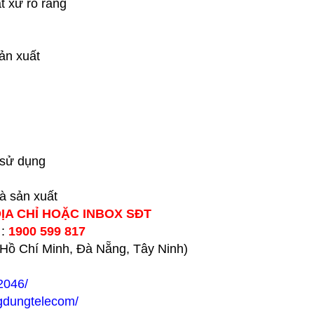
t xứ rõ ràng
ản xuất
 sử dụng
hà sản xuất
ĐỊA CHỈ HOẶC INBOX SĐT
 :
1900 599 817
h Hồ Chí Minh, Đà Nẵng, Tây Ninh)
2046/
gdungtelecom/