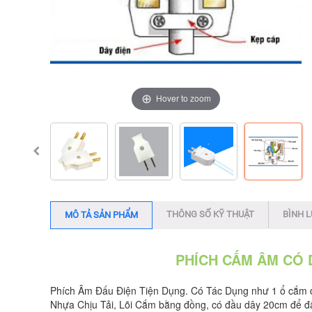
Hover to zoom
Hover to zoom
Hover to zoom
Hover to zoom
THÔNG SỐ KỸ THUẬT
BÌNH 
MÔ TẢ SẢN PHẨM
PHÍCH CẤM ÂM CÓ 
Phích Âm Đấu Điện Tiện Dụng. Có Tác Dụng như 1 ổ cắm đơn
Nhựa Chịu Tải, Lõi Cắm bằng đồng, có đầu dây 20cm để đ