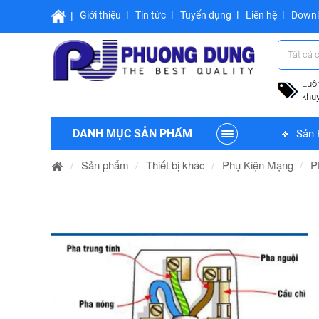
Giới thiệu
Tin tức
Tuyển dụng
Liên hệ
Down
Tất cả 
Luô
khu
DANH MỤC SẢN PHẨM
Sản 
Sản phẩm
Thiết bị khác
Phụ Kiện Mạng
P