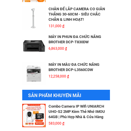
HIKVISION DS-2CD2026G2-IU/SL
3,816,000
đ
CHÂN ĐẾ LẮP CAMERA CO GIÃN
THẲNG 30-60CM - SIÊU CHẮC
CHẮN & LINH HOẠT!
BỘ MỞ RỘNG CÁP QUANG HDMI
131,000
đ
KVM MT-VIKI MT-HK020
5,600,000
đ
MÁY IN PHUN ĐA CHỨC NĂNG
BROTHER DCP-T830DW
6,863,000
đ
Camera IP Wifi 2MP UNIARCH T1L-
2WT Kèm Thẻ Nhớ IMOU 64GB |
Xem Từ Xa | Dễ Lắp Đặt
MÁY IN MÀU ĐA CHỨC NĂNG
425,000
đ
BROTHER DCP-L3560CDW
12,258,000
đ
Camera IP Wifi 2MP UNIARCH UHO-
S2E Kèm Thẻ Nhớ IMOU 64GB | Xem
Từ Xa | Dễ Lắp Đặt
MÁY IN BROTHER DCP - B7640DW
SẢN PHẨM KHUYẾN MÃI
624,000
đ
6,041,000
đ
Combo Camera IP Wifi UNIARCH
UHO-S2 2MP Kèm Thẻ Nhớ IMOU
64GB | Phù Hợp Nhà & Cửa Hàng
MÁY IN BROTHER DCP-B7620DW
583,000
đ
5,690,000
đ