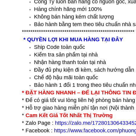
Công Ty luôn bán hàng có nguốn gốc, xuấ
Hàng chính hãng mới 100%
Không bán hàng kém chất lượng
Bảo hành bằng tem theo tiêu chuẩn nhà s
*****************************************************
* QUYỀN LỢI KHI MUA HÀNG TẠI ĐÂY
Ship Code toàn quốc
Kiểm tra sản phẩm tại nhà
Nhận hàng thanh toán tại nhà
Đầy đủ phụ kiện đi kèm, sách hướng dẫn
Chế độ hậu mãi toàn quốc
Bảo hành 1 đổi 1 trong theo tiêu chuẩn n
* ĐẶT HÀNG NHANH – ĐỂ LẠI THÔNG TIN 
* Để có giá tốt vui lòng liên hệ phòng bán hàng
* Hỗ trợ giao hàng miễn phí tận nơi (Nội thàn
*
Cam Kết Giá Tốt Nhất Thị Trường
* Zalo Page :
https://zalo.me/17280130643345
* Facebook :
https://www.facebook.com/phuon