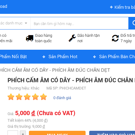
load
Kiểm tra b
các danh mục
n có
Giao hàng
Bảo hành tận
Đổi trả t
yến mãi
toàn quốc
nơi
7 ngày
Phẩm Nổi Bật
Sản Phẩm Hot
Sản Phẩm Bán Ch
HÍCH CẤM ÂM CÓ DÂY - PHÍCH ÂM ĐÚC CHÂN DẸT
PHÍCH CẤM ÂM CÓ DÂY - PHÍCH ÂM ĐÚC CHÂN
Thương hiệu: Khác
Mã SP: PHICHCAMDET
0 đánh giá
5,000
đ
(Chưa có VAT)
Giá:
Tiết kiệm 44% (4,000
đ
)
Giá thị trường: 9,000
đ
+