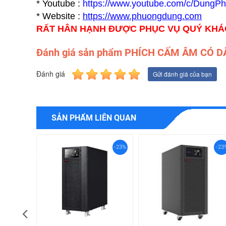
* Youtube :
https://www.youtube.com/c/DungP
* Website :
https://www.p
huongdung.com
RẤT HÂN HẠNH ĐƯỢC PHỤC VỤ QUÝ KH
Đánh giá sản phẩm PHÍCH CẤM ÂM CÓ D
Đánh giá
Gửi đánh giá của bạn
SẢN PHẨM LIÊN QUAN
-23%
-23