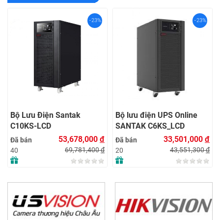
-23%
-23%
Bộ Lưu Điện Santak
Bộ lưu điện UPS Online
C10KS‑LCD
SANTAK C6KS_LCD
53,678,000
đ
33,501,000
đ
Đã bán
Đã bán
69,781,400
đ
43,551,300
đ
40
20