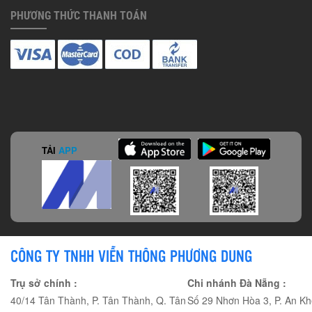
PHƯƠNG THỨC THANH TOÁN
TẢI
APP
CÔNG TY TNHH VIỄN THÔNG PHƯƠNG DUNG
Trụ sở chính :
Chi nhánh Đà Nẵng :
40/14 Tân Thành, P. Tân Thành, Q. Tân
Số 29 Nhơn Hòa 3, P. An Kh