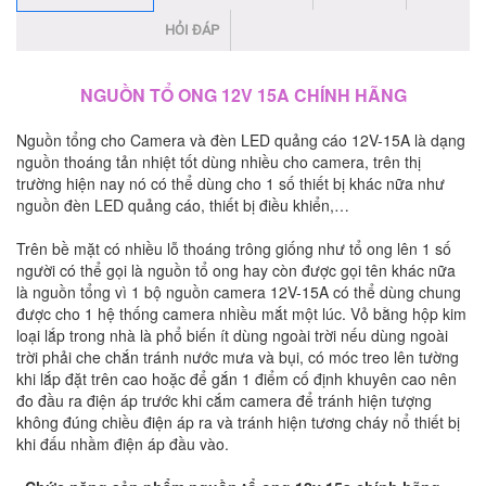
HỎI ĐÁP
NGUỒN TỔ ONG 12V 15A CHÍNH HÃNG
Nguồn tổng cho Camera và đèn LED quảng cáo 12V-15A là dạng
nguồn thoáng tản nhiệt tốt dùng nhiều cho camera, trên thị
trường hiện nay nó có thể dùng cho 1 số thiết bị khác nữa như
nguồn đèn LED quảng cáo, thiết bị điều khiển,…
Trên bề mặt có nhiều lỗ thoáng trông giống như tổ ong lên 1 số
người có thể gọi là nguồn tổ ong hay còn được gọi tên khác nữa
là nguồn tổng vì 1 bộ nguồn camera 12V-15A có thể dùng chung
được cho 1 hệ thống camera nhiều mắt một lúc. Vỏ bằng hộp kim
loại lắp trong nhà là phổ biến ít dùng ngoài trời nếu dùng ngoài
trời phải che chắn tránh nước mưa và bụi, có móc treo lên tường
khi lắp đặt trên cao hoặc để gắn 1 điểm cố định khuyên cao nên
đo đầu ra điện áp trước khi cắm camera để tránh hiện tượng
không đúng chiều điện áp ra và tránh hiện tương cháy nổ thiết bị
khi đấu nhầm điện áp đầu vào.