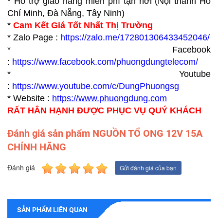
* Hỗ trợ giao hàng miễn phí tận nơi (Nội thành Hồ
Chí Minh, Đà Nẵng, Tây Ninh)
*
Cam Kết Giá Tốt Nhất Thị Trường
* Zalo Page :
https://zalo.me/172801306433452046/
* Facebook
:
https://www.facebook.com/phuongdungtelecom/
* Youtube
:
https://www.youtube.com/c/DungPhuongsg
* Website :
https://www.p
huongdung.com
RẤT HÂN HẠNH ĐƯỢC PHỤC VỤ QUÝ KHÁCH
Đánh giá sản phẩm NGUỒN TỔ ONG 12V 15A
CHÍNH HÃNG
Đánh giá
Gửi đánh giá của bạn
SẢN PHẨM LIÊN QUAN