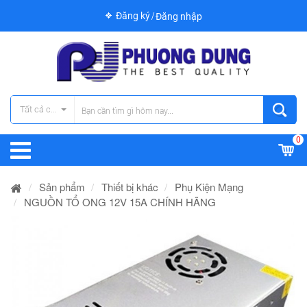
Đăng ký
Đăng nhập
Tất cả các danh mục
0
Sản phẩm
Thiết bị khác
Phụ Kiện Mạng
NGUỒN TỔ ONG 12V 15A CHÍNH HÃNG