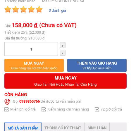
Thương hiệu: Khác
Mã SP: NGUONTONG15A
0 đánh giá
158,000
đ
(Chưa có VAT)
Giá:
Tiết kiệm 25% (52,000
đ
)
Giá thị trường: 210,000
đ
+
-
MUA NGAY
THÊM VÀO GIỎ HÀNG
Giao hàng tận nơi trên toàn quốc
Và tiếp tục mua sắm
MUA NGAY
Giao Tận Nơi Hoặc Nhận Tại Cửa Hàng
CÒN HÀNG
Gọi
0989865766
để được tư vấn miễn phí
Miễn phí đổi trả
Kiểm hàng khi nhận hàng
72 giờ đổi trả
THÔNG SỐ KỸ THUẬT
BÌNH LUẬN
MÔ TẢ SẢN PHẨM