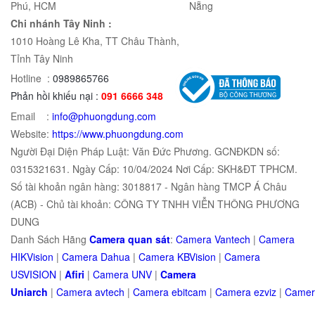
Phú, HCM
Nẵng
Chi nhánh Tây Ninh :
1010 Hoàng Lê Kha, TT Châu Thành,
Tỉnh Tây Ninh
Hotline :
0989865766
Phản hồi khiếu nại :
091 6666 348
Email :
info@phuongdung.com
Website:
https://www.phuongdung.com
Người Đại Diện Pháp Luật: Văn Đức Phương. GCNĐKDN số:
0315321631. Ngày Cấp: 10/04/2024 Nơi Cấp: SKH&ĐT TPHCM.
Số tài khoản ngân hàng: 3018817 - Ngân hàng TMCP Á Châu
(ACB) - Chủ tài khoản: CÔNG TY TNHH VIỄN THÔNG PHƯƠNG
DUNG
Danh Sách Hãng
Camera quan sát
:
Camera Vantech
|
Camera
HIKVision
|
Camera Dahua
|
Camera KBVision
|
Camera
USVISION
|
Afiri
|
Camera UNV
|
Camera
Uniarch
|
Camera
avtech
|
Camera
ebitcam
|
Camera
e
zviz
|
Came