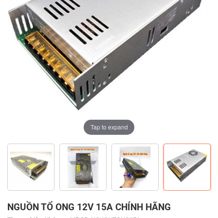
Tap to expand
Tap to expand
Tap to expand
Tap to expand
NGUỒN TỔ ONG 12V 15A CHÍNH HÃNG