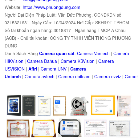
Website:
https://www.phuongdung.com
Người Đại Diện Pháp Luật: Văn Đức Phương. GCNĐKDN số:
0315321631. Ngày Cấp: 10/04/2024 Nơi Cấp: SKH&ĐT TPHCM.
Số tài khoản ngân hàng: 3018817 - Ngân hàng TMCP Á Châu
(ACB) - Chủ tài khoản: CÔNG TY TNHH VIỄN THÔNG PHƯƠNG
DUNG
Danh Sách Hãng
Camera quan sát
:
Camera Vantech
|
Camera
HIKVision
|
Camera Dahua
|
Camera KBVision
|
Camera
USVISION
|
Afiri
|
Camera UNV
|
Camera
Uniarch
|
Camera
avtech
|
Camera
ebitcam
|
Camera
e
zviz
|
Came