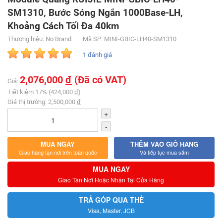
SM1310, Bước Sóng Ngắn 1000Base-LH,
Khoảng Cách Tối Đa 40km
Thương hiệu: No Brand
Mã SP: MINI-GBIC-LH40-SM1310
1 đánh giá
2,076,000
đ
(Đã có VAT)
Giá:
Tiết kiệm 17% (424,000
đ
)
Giá thị trường: 2,500,000
đ
+
-
MUA NGAY
THÊM VÀO GIỎ HÀNG
Giao hàng tận nơi trên toàn quốc
Và tiếp tục mua sắm
MUA NGAY
Giao Tận Nơi Hoặc Nhận Tại Cửa Hàng
TRẢ GÓP QUA THẺ
Visa, Master, JCB