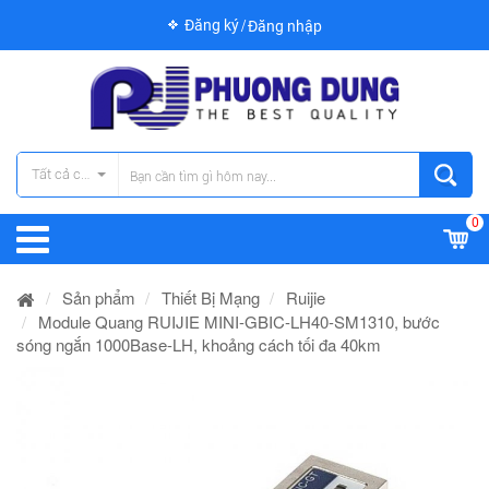
Đăng ký
Đăng nhập
Tất cả các danh mục
0
Sản phẩm
Thiết Bị Mạng
Ruijie
Module Quang RUIJIE MINI-GBIC-LH40-SM1310, bước
sóng ngắn 1000Base-LH, khoảng cách tối đa 40km