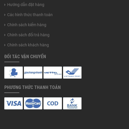
Hướng dẫn đặt hàng
Các hình thức thanh toán
Chính sách kiểm hàng
Chính sách đổi trả hàng
Chính sách khách hàng
ĐỐI TÁC VẬN CHUYỂN
PHƯƠNG THỨC THANH TOÁN