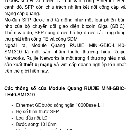
1000Base-LH và được cài đặt vào cổng Ethernet. Bên
cạnh đó, SFP còn chịu trách nhiệm kết nối cổng cáp và
mạng cáp quang.
Mô-đun SFP được mô tả giống như một loại phiên bản
nhỏ của bộ chuyển đổi giao diện bitcoin Giga (GBIC).
Thêm vào đó, SFP cũng được hỗ trợ được các ứng dụng
thu phát trên cổng FE và cổng SDM.
Ngoài ra, Module Quang RUIJIE MINI-GBIC-LH40-
SM1310 là một sản phẩm thuộc thương hiệu Ruijie
Networks. Ruijie Networks là một trong 4 thương hiệu nhà
sản xuất
thiết bị mạng
và wifi cấp doanh nghiệp lớn nhất
trên thế giới hiện nay.
Các thông số của Module Quang RUIJIE MINI-GBIC-
LH40-SM1310
Ethernet GE bước sóng ngắn 1000Base-LH
Hệ số hình thức: SFP
Loại đầu nối: LC
Bước sóng: 1310nm