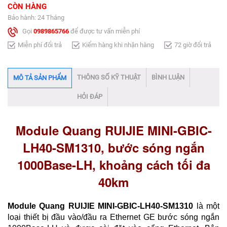
CÒN HÀNG
Bảo hành: 24 Tháng
Gọi
0989865766
để được tư vấn miễn phí
Miễn phí đổi trả
Kiểm hàng khi nhận hàng
72 giờ đổi trả
THÔNG SỐ KỸ THUẬT
BÌNH LUẬN
MÔ TẢ SẢN PHẨM
HỎI ĐÁP
Module Quang RUIJIE MINI-GBIC-
LH40-SM1310, bước sóng ngắn
1000Base-LH, khoảng cách tối đa
40km​
Module Quang RUIJIE MINI-GBIC-LH40-SM1310
là một
loại thiết bị đầu vào/đầu ra Ethernet GE bước sóng ngắn