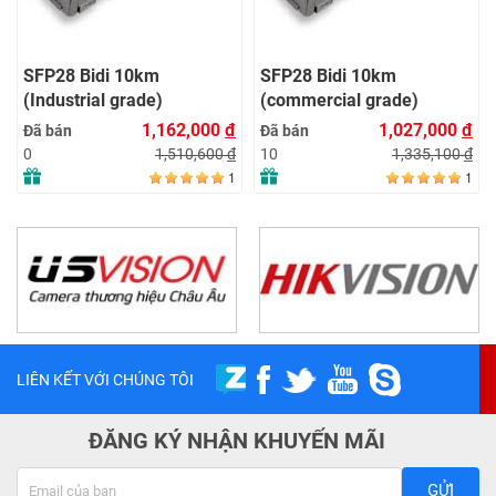
SFP28 Bidi 10km
SFP28 Bidi 10km
(Industrial grade)
(commercial grade)
1,162,000
đ
1,027,000
đ
Đã bán
Đã bán
1,510,600
đ
1,335,100
đ
0
10
1
1
LIÊN KẾT VỚI CHÚNG TÔI
ĐĂNG KÝ NHẬN KHUYẾN MÃI
GỬI