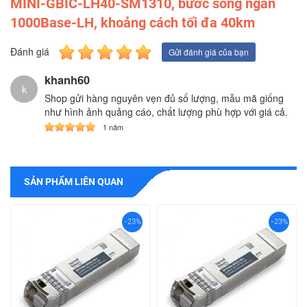
MINI-GBIC-LH40-SM1310, bước sóng ngắn
1000Base-LH, khoảng cách tối đa 40km
Đánh giá
Gửi đánh giá của bạn
khanh60
k
Shop gửi hàng nguyên vẹn đủ số lượng, mẫu mã giống
như hình ảnh quảng cáo, chất lượng phù hợp với giá cả.
1 năm
SẢN PHẨM LIÊN QUAN
-23%
-23%