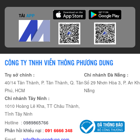
TẢI
APP
CÔNG TY TNHH VIỄN THÔNG PHƯƠNG DUNG
Trụ sở chính :
Chi nhánh Đà Nẵng :
40/14 Tân Thành, P. Tân Thành, Q. Tân
Số 29 Nhơn Hòa 3, P. An Kh
Phú, HCM
Nẵng
Chi nhánh Tây Ninh :
1010 Hoàng Lê Kha, TT Châu Thành,
Tỉnh Tây Ninh
Hotline :
0989865766
Phản hồi khiếu nại :
091 6666 348
Email :
info@phuongdung.com