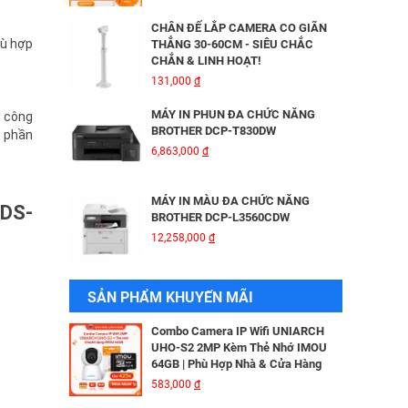
HIKVISION DS-2CD2026G2-IU/SL
3,816,000
đ
CHÂN ĐẾ LẮP CAMERA CO GIÃN
hù hợp
THẲNG 30-60CM - SIÊU CHẮC
CHẮN & LINH HOẠT!
BỘ MỞ RỘNG CÁP QUANG HDMI
131,000
đ
KVM MT-VIKI MT-HK020
5,600,000
đ
MÁY IN PHUN ĐA CHỨC NĂNG
m công
BROTHER DCP-T830DW
c phần
6,863,000
đ
Camera IP Wifi 2MP UNIARCH T1L-
2WT Kèm Thẻ Nhớ IMOU 64GB |
Xem Từ Xa | Dễ Lắp Đặt
MÁY IN MÀU ĐA CHỨC NĂNG
DS-
425,000
đ
BROTHER DCP-L3560CDW
12,258,000
đ
Camera IP Wifi 2MP UNIARCH UHO-
S2E Kèm Thẻ Nhớ IMOU 64GB | Xem
Từ Xa | Dễ Lắp Đặt
MÁY IN BROTHER DCP - B7640DW
SẢN PHẨM KHUYẾN MÃI
624,000
đ
6,041,000
đ
Combo Camera IP Wifi UNIARCH
UHO-S2 2MP Kèm Thẻ Nhớ IMOU
64GB | Phù Hợp Nhà & Cửa Hàng
MÁY IN BROTHER DCP-B7620DW
583,000
đ
5,690,000
đ