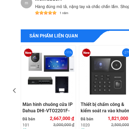
m
Hàng đúng mô tả, nặng tay và chắc chắn lắm. Sho
1 năm
SẢN PHẨM LIÊN QUAN
-6%
-11%
-27
HUA
Màn hình chuông cửa IP
Thiết bị chấm công &
Dahua DHI-VTO2201F-
kiểm soát ra vào khuô
P-N
mặt/vân tay/thẻ
36,000
đ
2,667,000
đ
1,821,00
Đã bán
Đã bán
Hikvision DS-
250,000
đ
3,000,000
đ
2,500,00
101
1020