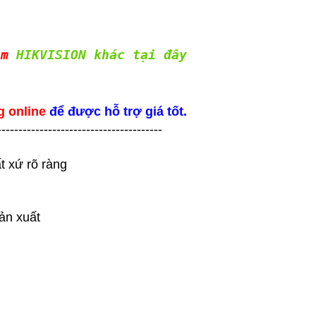
ẩm
HIKVISION khác tại đây
g online
để được hỗ trợ giá tốt.
---------------------------------------
t xứ rõ ràng
ản xuất