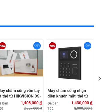
-33%
-29%
Máy ch
mặt, vân
HIKVIS
Đã bán
K1T32
759
áy chấm công vân tay
Máy chấm công nhận
à thẻ từ HIKVISION DS-
diện khuôn mặt, thẻ từ
1T8003MF
HIKVISION DS-
1,408,000
đ
1,430,000
đ
ã bán
Đã bán
K1T320MX
2,087,000
đ
2,000,000
đ
59
759