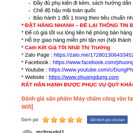
Đầy đủ phụ kiện đi kèm, sách hướng dẫn
Chế độ hậu mãi toàn quốc
Bảo hành 1 đổi 1 trong theo tiêu chuẩn n
* ĐẶT HÀNG NHANH – ĐỂ LẠI THÔNG TIN 
* Để có giá tốt vui lòng liên hệ phòng bán hàng
* Hỗ trợ giao hàng miễn phí tận nơi (Nội thàn
*
Cam Kết Giá Tốt Nhất Thị Trường
* Zalo Page :
https://zalo.me/17280130643345
* Facebook :
https://www.facebook.com/phuon
* Youtube :
https://www.youtube.com/c/DungP
* Website :
https://www.p
huongdung.com
RẤT HÂN HẠNH ĐƯỢC PHỤC VỤ QUÝ KH
Đánh giá sản phẩm Máy chấm công vân ta
Wifi]
Đánh giá
Gửi đánh giá của bạn
mcfrraudoi1