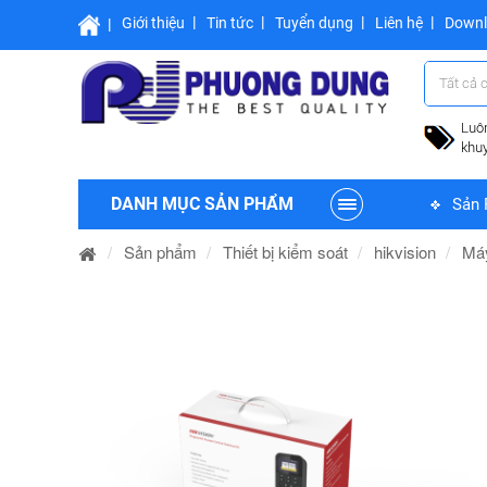
Giới thiệu
Tin tức
Tuyển dụng
Liên hệ
Down
Tất cả 
Luô
khu
DANH MỤC SẢN PHẨM
Sản 
Sản phẩm
Thiết bị kiểm soát
hikvision
Máy