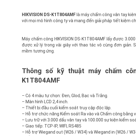
HIKVISION DS-K1T804AMF
là máy chấm công vân tay kiêm 
với mọi mô hình công ty và mang đến giải pháp tiết kiệm ch
Máy chấm công HIKVISION DS-K1T804AMF lấy được 3.000 dấ
được xử lý trong vài giây với thao tác vô cùng đơn giản.
mềm tương ứng.
Thông số kỹ thuật máy chấm công
K1T804AMF
– Có 4 màu tự chọn: Đen, Glod, Bạc và Trắng.
– Màn hình LCD 2,4 inch.
– Thiết bị đầu cuối kiểm soát truy cập độc lập.
– Hỗ trợ chức năng Kiểm soát Ra vào và Chấm công bằng v
– Lưu trữ với 3.000 dấu vân tay và 100.000 sự kiện kiểm soá
– Giao tiếp: TCP-IP, WIFI; RS485
– Hỗ trợ Wiegand out (W26 / W34) và Wiegand in (W26 / W3