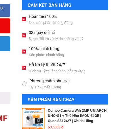
Bộ lưu điện UPS Online SANTAK
CAM KẾT BÁN HÀNG
C6KS_LCD
NG
33,501,000
đ
Hoàn tiền 100%
Nếu sản phẩm không đúng
Camera IP Wifi 2MP UNIARCH T1L-
03 ngày đổi trả
2WT Kèm Thẻ Nhớ IMOU 64GB |
Được đổi trả với lý do không vừa ý
Xem Từ Xa | Dễ Lắp Đặt
Camera IP Dome 4.0 Megapixel
425,000
đ
HIKVISION DS-2CD2346G2-ISU/SL​
100% chính hãng
3,256,000
đ
Sản phẩm chính hãng
Camera IP Wifi 2MP UNIARCH UHO-
S2E Kèm Thẻ Nhớ IMOU 64GB | Xem
Hỗ trợ kỹ thuật 24/7
Từ Xa | Dễ Lắp Đặt
Camera IP HIKVISION DS-
Dịch vụ kỹ thuật nhanh, hỗ trợ 24/7
624,000
đ
2CD2T26G2-ISU/SL​
Phương châm phục vụ
3,344,000
đ
Combo Camera IP Wifi UNIARCH
Uy Tín - Chất Lượng
UHO-S2 2MP Kèm Thẻ Nhớ IMOU
64GB | Phù Hợp Nhà & Cửa Hàng
Camera IP Turret 4MP Hikvision DS-
SẢN PHẨM BÁN CHẠY
583,000
đ
2CD2343G2-LI2U
2,326,000
đ
Combo Camera Wifi 2MP UNIARCH
MF
UHO-S1 + Thẻ Nhớ IMOU 64GB |
Quan Sát 24/7 | Chính Hãng
Camera IP AcuSense thân trụ 2MP
637,000
đ