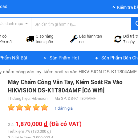
load
Kiểm tra b
các danh mục
n có
Giao hàng
Bảo hành tận
Đổi trả t
yến mãi
toàn quốc
nơi
7 ngày
Phẩm Nổi Bật
Sản Phẩm Hot
Sản Phẩm Bán Ch
 chấm công vân tay, kiểm soát ra vào HIKVISION DS-K1T804AMF [
Máy Chấm Công Vân Tay, Kiểm Soát Ra Vào
HIKVISION DS-K1T804AMF [Có Wifi]
Thương hiệu: Hikvision
Mã SP: DS-K1T804AMF
1 đánh giá
1,870,000
đ
(Đã có VAT)
Giá:
Tiết kiệm 7% (130,000
đ
)
Giá thị trường: 2,000,000
đ