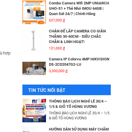
Combo Camera Wifi 2MP UNIARCH
UHO-S1 + Thẻ Nhớ IMOU 64GB |
Quan Sát 24/7 | Chính Hãng
MÁY IN KIM EPSON LQ310 - 01 Y
637,000
đ
6,335,000
đ
CHÂN ĐẾ LẮP CAMERA CO GIÃN
THẲNG 30-60CM - SIÊU CHẮC
CHẮN & LINH HOẠT!
Bộ Lưu Điện Santak C10KS‑LCD
131,000
đ
53,678,000
đ
hù hợp
Camera IP Colorvu 4MP HIKVISION
DS-2CD2047G2-LU
3,300,000
đ
Bộ lưu điện UPS Online SANTAK
C6KS_LCD
33,501,000
đ
Camera IP 4MP HIKVISION DS-
TIN TỨC NỔI BẬT
2CD2043G2-IU
2,376,000
đ
Camera IP Wifi 2MP UNIARCH T1L-
THÔNG BÁO LỊCH NGHỈ LỄ 30/4 –
2WT Kèm Thẻ Nhớ IMOU 64GB |
1/5 & GIỖ TỔ HÙNG VƯƠNG
Xem Từ Xa | Dễ Lắp Đặt
THÔNG BÁO LỊCH NGHỈ LỄ 30/4 – 1/5
Camera IP Dome 4.0 Megapixel
425,000
& GIỖ TỔ HÙNG VƯƠNG
đ
HIKVISION DS-2CD2346G2-ISU/SL​
3,256,000
đ
Camera IP Wifi 2MP UNIARCH UHO-
HƯỚNG DẪN SỬ DỤNG MÁY CHẤM