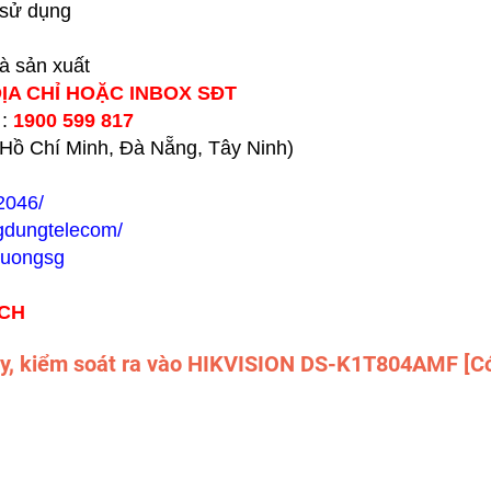
 sử dụng
hà sản xuất
ĐỊA CHỈ HOẶC INBOX SĐT
 :
1900 599 817
h Hồ Chí Minh, Đà Nẵng, Tây Ninh)
2046/
gdungtelecom/
huongsg
ÁCH
y, kiểm soát ra vào HIKVISION DS-K1T804AMF [C