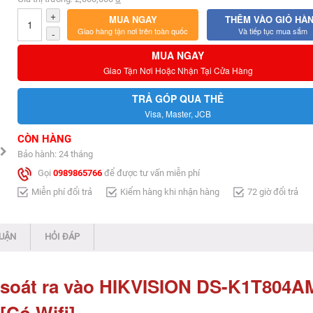
+
MUA NGAY
THÊM VÀO GIỎ HÀ
Giao hàng tận nơi trên toàn quốc
Và tiếp tục mua sắm
-
MUA NGAY
Giao Tận Nơi Hoặc Nhận Tại Cửa Hàng
TRẢ GÓP QUA THẺ
Visa, Master, JCB
CÒN HÀNG
Bảo hành: 24 tháng
Gọi
0989865766
để được tư vấn miễn phí
Miễn phí đổi trả
Kiểm hàng khi nhận hàng
72 giờ đổi trả
LUẬN
HỎI ĐÁP
 soát ra vào HIKVISION DS-K1T804A
[Có Wifi]