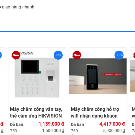
p giao hàng nhanh
%
-24%
-12%
Máy chấm công vân tay,
Máy chấm công hỗ trợ
M
n
thẻ cảm ứng HIKVISION
wifi nhận dạng khuôn
v
DS-K1A8503MF
mặt Hikvision DS-
K
0
đ
1,139,000
đ
4,417,000
đ
Đã bán
Đã bán
Đ
K1T341CMFW kiểm soát
0
đ
1,500,000
đ
5,000,000
đ
759
759
7