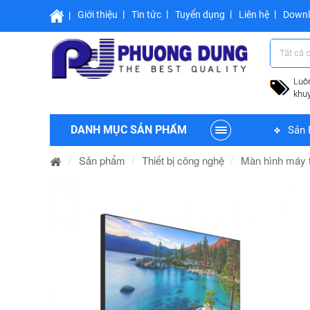
Giới thiệu
Tin tức
Tuyển dụng
Liên hệ
Down
Tất cả 
Luô
khu
DANH MỤC SẢN PHẨM
Sản 
Sản phẩm
Thiết bị công nghệ
Màn hình máy