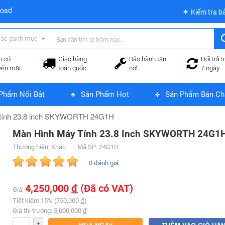
load
Kiểm tra b
các danh mục
n có
Giao hàng
Bảo hành tận
Đổi trả t
yến mãi
toàn quốc
nơi
7 ngày
Phẩm Nổi Bật
Sản Phẩm Hot
Sản Phẩm Bán Ch
 tính 23.8 inch SKYWORTH 24G1H
Màn Hình Máy Tính 23.8 Inch SKYWORTH 24G1
Thương hiệu: Khác
Mã SP: 24G1H
0 đánh giá
4,250,000
đ
(Đã có VAT)
Giá:
Tiết kiệm 15% (750,000
đ
)
Giá thị trường: 5,000,000
đ
+