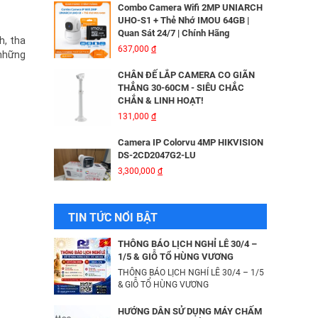
Combo Camera Wifi 2MP UNIARCH
UHO-S1 + Thẻ Nhớ IMOU 64GB |
Quan Sát 24/7 | Chính Hãng
h, tha
MÁY IN KIM EPSON LQ310 - 01 Y
637,000
đ
 những
6,335,000
đ
CHÂN ĐẾ LẮP CAMERA CO GIÃN
THẲNG 30-60CM - SIÊU CHẮC
CHẮN & LINH HOẠT!
Bộ Lưu Điện Santak C10KS‑LCD
131,000
đ
53,678,000
đ
Camera IP Colorvu 4MP HIKVISION
DS-2CD2047G2-LU
3,300,000
đ
Bộ lưu điện UPS Online SANTAK
C6KS_LCD
33,501,000
đ
Camera IP 4MP HIKVISION DS-
TIN TỨC NỔI BẬT
2CD2043G2-IU
2,376,000
đ
Camera IP Wifi 2MP UNIARCH T1L-
THÔNG BÁO LỊCH NGHỈ LỄ 30/4 –
2WT Kèm Thẻ Nhớ IMOU 64GB |
1/5 & GIỖ TỔ HÙNG VƯƠNG
Xem Từ Xa | Dễ Lắp Đặt
THÔNG BÁO LỊCH NGHỈ LỄ 30/4 – 1/5
Camera IP Dome 4.0 Megapixel
425,000
& GIỖ TỔ HÙNG VƯƠNG
đ
HIKVISION DS-2CD2346G2-ISU/SL​
3,256,000
đ
Camera IP Wifi 2MP UNIARCH UHO-
HƯỚNG DẪN SỬ DỤNG MÁY CHẤM