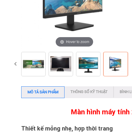
Hover to zoom
Hover to zoom
Hover to zoom
Hover to zoom
THÔNG SỐ KỸ THUẬT
BÌNH 
MÔ TẢ SẢN PHẨM
Màn hình máy tính
Thiết kế mỏng nhẹ, hợp thời trang