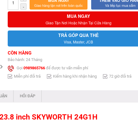
MUA NGAY
THÊM VÀO GIỎ HÀ
Giao hàng tận nơi trên toàn quốc
Và tiếp tục mua sắm
-
MUA NGAY
Giao Tận Nơi Hoặc Nhận Tại Cửa Hàng
TRẢ GÓP QUA THẺ
Visa, Master, JCB
CÒN HÀNG
Bảo hành: 24 Tháng
Gọi
0989865766
để được tư vấn miễn phí
Miễn phí đổi trả
Kiểm hàng khi nhận hàng
72 giờ đổi trả
LUẬN
HỎI ĐÁP
 23.8 inch SKYWORTH 24G1H​