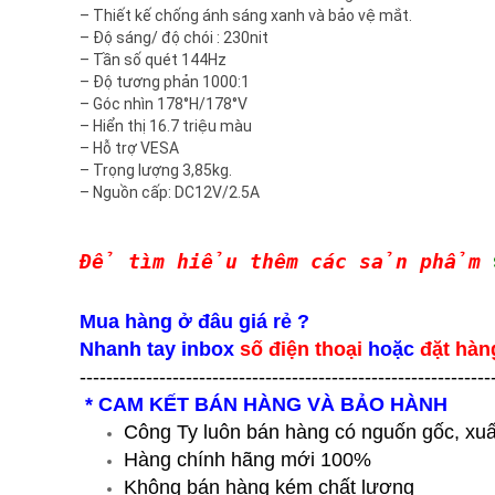
– Thiết kế chống ánh sáng xanh và bảo vệ mắt.
– Độ sáng/ độ chói : 230nit
– Tần số quét 144Hz
– Độ tương phản 1000:1
– Góc nhìn 178°H/178°V
– Hiển thị 16.7 triệu màu
– Hỗ trợ VESA
– Trọng lượng 3,85kg.
– Nguồn cấp: DC12V/2.5A
Để tìm hiểu thêm các sản phẩm
Mua hàng ở đâu giá rẻ ?
Nhanh tay inbox
số điện thoại
hoặc
đặt hàn
--------------------------------------------------------------
* CAM KẾT BÁN HÀNG VÀ BẢO HÀNH
Công Ty luôn bán hàng có nguốn gốc, xuấ
Hàng chính hãng mới 100%
Không bán hàng kém chất lượng