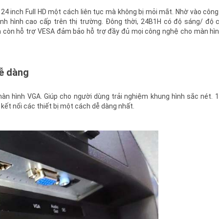
4 inch Full HD một cách liên tục mà không bị mỏi mắt. Nhờ vào côn
 hình cao cấp trên thị trường. Đông thời, 24B1H có độ sáng/ độ c
 Và còn hỗ trợ VESA đảm bảo hỗ trợ đầy đủ mọi công nghệ cho màn hì
dễ dàng
n hình VGA. Giúp cho người dùng trải nghiệm khung hình sắc nét. 
 kết nối các thiết bị một cách dễ dàng nhất.