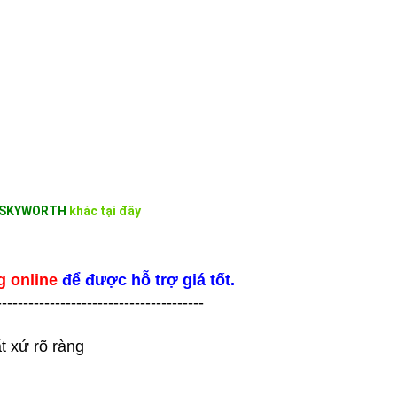
SKYWORTH
khác tại đây
g online
để được hỗ trợ giá tốt.
---------------------------------------
t xứ rõ ràng