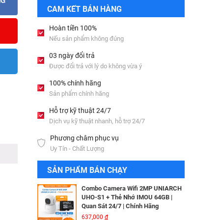
NG
Bộ lưu điện UPS Online SANTAK
CAM KẾT BÁN HÀNG
C6KS_LCD
33,501,000
đ
Hoàn tiền 100%
Nếu sản phẩm không đúng
Camera IP Wifi 2MP UNIARCH T1L-
03 ngày đổi trả
2WT Kèm Thẻ Nhớ IMOU 64GB |
Được đổi trả với lý do không vừa ý
Xem Từ Xa | Dễ Lắp Đặt
Camera IP Dome 4.0 Megapixel
425,000
đ
HIKVISION DS-2CD2346G2-ISU/SL​
100% chính hãng
3,256,000
đ
Sản phẩm chính hãng
Camera IP Wifi 2MP UNIARCH UHO-
S2E Kèm Thẻ Nhớ IMOU 64GB | Xem
Hỗ trợ kỹ thuật 24/7
Từ Xa | Dễ Lắp Đặt
Camera IP HIKVISION DS-
Dịch vụ kỹ thuật nhanh, hỗ trợ 24/7
624,000
đ
2CD2T26G2-ISU/SL​
Phương châm phục vụ
3,344,000
đ
Combo Camera IP Wifi UNIARCH
Uy Tín - Chất Lượng
UHO-S2 2MP Kèm Thẻ Nhớ IMOU
64GB | Phù Hợp Nhà & Cửa Hàng
Camera IP Turret 4MP Hikvision DS-
SẢN PHẨM BÁN CHẠY
583,000
đ
2CD2343G2-LI2U
2,326,000
đ
Combo Camera Wifi 2MP UNIARCH
UHO-S1 + Thẻ Nhớ IMOU 64GB |
Quan Sát 24/7 | Chính Hãng
Camera IP AcuSense thân trụ 2MP
637,000
đ