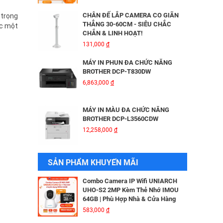
HIKVISION DS-2CD2026G2-IU/SL
3,816,000
đ
CHÂN ĐẾ LẮP CAMERA CO GIÃN
 trọng
THẲNG 30-60CM - SIÊU CHẮC
ác một
CHẮN & LINH HOẠT!
BỘ MỞ RỘNG CÁP QUANG HDMI
131,000
đ
KVM MT-VIKI MT-HK020
5,600,000
đ
MÁY IN PHUN ĐA CHỨC NĂNG
BROTHER DCP-T830DW
6,863,000
đ
Camera IP Wifi 2MP UNIARCH T1L-
2WT Kèm Thẻ Nhớ IMOU 64GB |
Xem Từ Xa | Dễ Lắp Đặt
MÁY IN MÀU ĐA CHỨC NĂNG
425,000
đ
BROTHER DCP-L3560CDW
12,258,000
đ
Camera IP Wifi 2MP UNIARCH UHO-
S2E Kèm Thẻ Nhớ IMOU 64GB | Xem
Từ Xa | Dễ Lắp Đặt
MÁY IN BROTHER DCP - B7640DW
SẢN PHẨM KHUYẾN MÃI
624,000
đ
6,041,000
đ
Combo Camera IP Wifi UNIARCH
UHO-S2 2MP Kèm Thẻ Nhớ IMOU
64GB | Phù Hợp Nhà & Cửa Hàng
MÁY IN BROTHER DCP-B7620DW
583,000
đ
5,690,000
đ