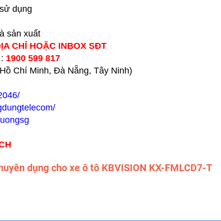
 sử dụng
hà sản xuất
ĐỊA CHỈ HOẶC INBOX SĐT
 :
1900 599 817
h Hồ Chí Minh, Đà Nẵng, Tây Ninh)
2046/
gdungtelecom/
huongsg
ÁCH
chuyên dụng cho xe ô tô KBVISION KX-FMLCD7-T