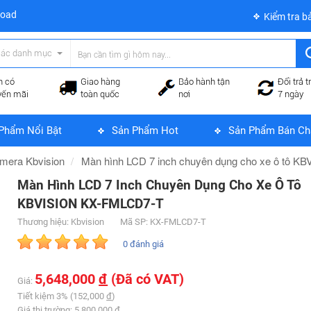
load
Kiểm tra b
các danh mục
n có
Giao hàng
Bảo hành tận
Đổi trả t
yến mãi
toàn quốc
nơi
7 ngày
Phẩm Nổi Bật
Sản Phẩm Hot
Sản Phẩm Bán Ch
mera Kbvision
Màn hình LCD 7 inch chuyên dụng cho xe ô tô 
Màn Hình LCD 7 Inch Chuyên Dụng Cho Xe Ô Tô
KBVISION KX-FMLCD7-T
Thương hiệu: Kbvision
Mã SP: KX-FMLCD7-T
0 đánh giá
5,648,000
đ
(Đã có VAT)
Giá:
Tiết kiệm 3% (152,000
đ
)
Giá thị trường: 5,800,000
đ