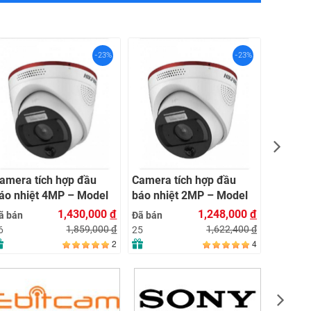
-23%
-23%
Camera 
DS‑2CD
4 MP, Z
Đã bán
AcuSen
11
Light
amera tích hợp đầu
Camera tích hợp đầu
áo nhiệt 4MP – Model
báo nhiệt 2MP – Model
F-VH 243
HF-VH 223
1,430,000
đ
1,248,000
đ
ã bán
Đã bán
1,859,000
đ
1,622,400
đ
6
25
2
4