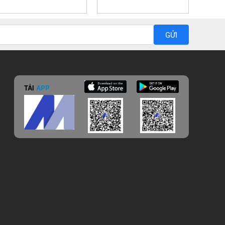
GỬI
TẢI
APP