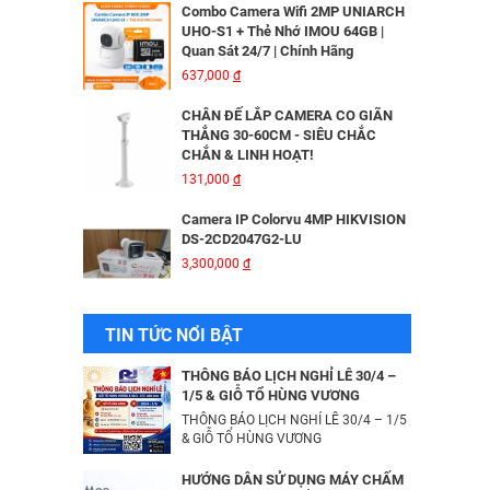
Combo Camera Wifi 2MP UNIARCH
UHO-S1 + Thẻ Nhớ IMOU 64GB |
Quan Sát 24/7 | Chính Hãng
MÁY IN KIM EPSON LQ310 - 01 Y
637,000
đ
6,335,000
đ
CHÂN ĐẾ LẮP CAMERA CO GIÃN
THẲNG 30-60CM - SIÊU CHẮC
CHẮN & LINH HOẠT!
Bộ Lưu Điện Santak C10KS‑LCD
131,000
đ
53,678,000
đ
Camera IP Colorvu 4MP HIKVISION
DS-2CD2047G2-LU
3,300,000
đ
Bộ lưu điện UPS Online SANTAK
C6KS_LCD
33,501,000
đ
Camera IP 4MP HIKVISION DS-
TIN TỨC NỔI BẬT
2CD2043G2-IU
2,376,000
đ
Camera IP Wifi 2MP UNIARCH T1L-
THÔNG BÁO LỊCH NGHỈ LỄ 30/4 –
2WT Kèm Thẻ Nhớ IMOU 64GB |
1/5 & GIỖ TỔ HÙNG VƯƠNG
Xem Từ Xa | Dễ Lắp Đặt
THÔNG BÁO LỊCH NGHỈ LỄ 30/4 – 1/5
Camera IP Dome 4.0 Megapixel
425,000
& GIỖ TỔ HÙNG VƯƠNG
đ
HIKVISION DS-2CD2346G2-ISU/SL​
3,256,000
đ
Camera IP Wifi 2MP UNIARCH UHO-
HƯỚNG DẪN SỬ DỤNG MÁY CHẤM