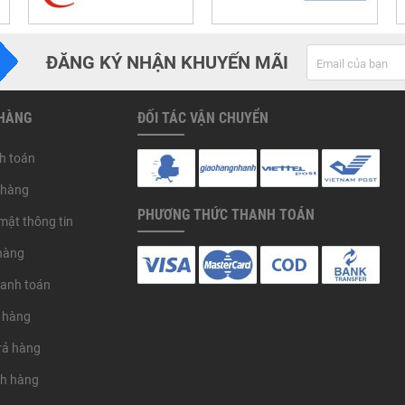
ĐĂNG KÝ NHẬN KHUYẾN MÃI
 HÀNG
ĐỐI TÁC VẬN CHUYỂN
h toán
 hàng
PHƯƠNG THỨC THANH TOÁN
mật thông tin
hàng
hanh toán
 hàng
trả hàng
ch hàng