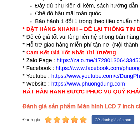
Đầy đủ phụ kiện đi kèm, sách hướng dẫn
Chế độ hậu mãi toàn quốc
Bảo hành 1 đổi 1 trong theo tiêu chuẩn n
* ĐẶT HÀNG NHANH – ĐỂ LẠI THÔNG TIN 
* Để có giá tốt vui lòng liên hệ phòng bán hàng
* Hỗ trợ giao hàng miễn phí tận nơi (Nội thàn
*
Cam Kết Giá Tốt Nhất Thị Trường
* Zalo Page :
https://zalo.me/17280130643345
* Facebook :
https://www.facebook.com/phuon
* Youtube :
https://www.youtube.com/c/DungP
* Website :
https://www.p
huongdung.com
RẤT HÂN HẠNH ĐƯỢC PHỤC VỤ QUÝ KH
Đánh giá sản phẩm Màn hình LCD 7 inch 
Đánh giá
Gửi đánh giá của bạn