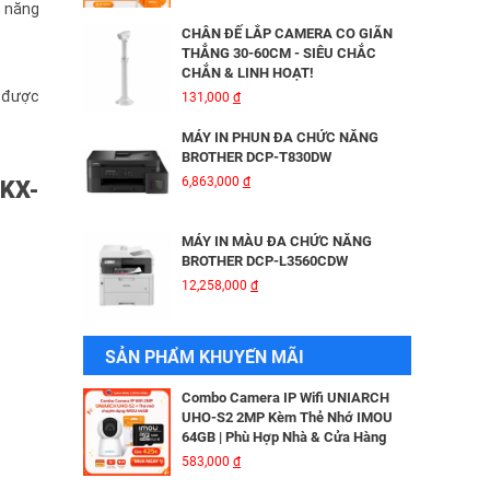
HIKVISION DS-2CD2026G2-IU/SL
h năng
3,816,000
đ
CHÂN ĐẾ LẮP CAMERA CO GIÃN
THẲNG 30-60CM - SIÊU CHẮC
CHẮN & LINH HOẠT!
BỘ MỞ RỘNG CÁP QUANG HDMI
g được
131,000
đ
KVM MT-VIKI MT-HK020
5,600,000
đ
MÁY IN PHUN ĐA CHỨC NĂNG
BROTHER DCP-T830DW
6,863,000
đ
 KX-
Camera IP Wifi 2MP UNIARCH T1L-
2WT Kèm Thẻ Nhớ IMOU 64GB |
Xem Từ Xa | Dễ Lắp Đặt
MÁY IN MÀU ĐA CHỨC NĂNG
425,000
đ
BROTHER DCP-L3560CDW
12,258,000
đ
Camera IP Wifi 2MP UNIARCH UHO-
S2E Kèm Thẻ Nhớ IMOU 64GB | Xem
Từ Xa | Dễ Lắp Đặt
MÁY IN BROTHER DCP - B7640DW
SẢN PHẨM KHUYẾN MÃI
624,000
đ
6,041,000
đ
Combo Camera IP Wifi UNIARCH
UHO-S2 2MP Kèm Thẻ Nhớ IMOU
64GB | Phù Hợp Nhà & Cửa Hàng
MÁY IN BROTHER DCP-B7620DW
583,000
đ
5,690,000
đ