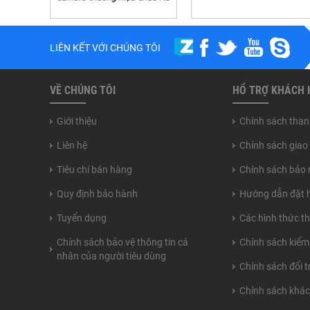
LIÊN KẾT VỚI CHÚNG TÔI
VỀ CHÚNG TÔI
HỔ TRỢ KHÁCH
Giới thiệu
Chính sách than
Liên hệ
Chính sách giao
Tiêu chí bán hàng
Chính sách bảo 
Quy định bảo hành
Hướng dẫn đặt 
Tuyển dụng
Các hình thức t
Chính sách bảo vệ thông tin cá
Chính sách kiểm
nhân của người tiêu dùng
Chính sách đổi 
Chính sách khá