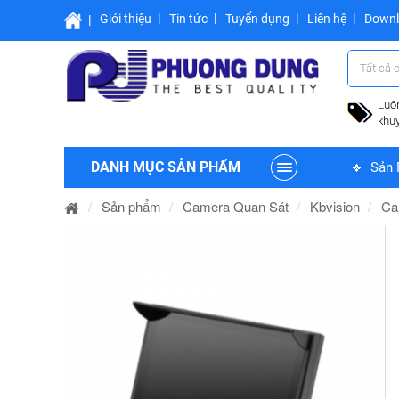
Giới thiệu
Tin tức
Tuyển dụng
Liên hệ
Down
Tất cả 
Luô
khu
DANH MỤC SẢN PHẨM
Sản 
Sản phẩm
Camera Quan Sát
Kbvision
Ca