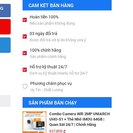
Bộ lưu điện UPS Online SANTAK
CAM KẾT BÁN HÀNG
C6KS_LCD
NG
33,501,000
đ
Hoàn tiền 100%
Nếu sản phẩm không đúng
Camera IP Wifi 2MP UNIARCH T1L-
03 ngày đổi trả
2WT Kèm Thẻ Nhớ IMOU 64GB |
Được đổi trả với lý do không vừa ý
Xem Từ Xa | Dễ Lắp Đặt
Camera IP Dome 4.0 Megapixel
425,000
đ
HIKVISION DS-2CD2346G2-ISU/SL​
100% chính hãng
3,256,000
đ
Sản phẩm chính hãng
Camera IP Wifi 2MP UNIARCH UHO-
S2E Kèm Thẻ Nhớ IMOU 64GB | Xem
Hỗ trợ kỹ thuật 24/7
Từ Xa | Dễ Lắp Đặt
Camera IP HIKVISION DS-
Dịch vụ kỹ thuật nhanh, hỗ trợ 24/7
624,000
đ
2CD2T26G2-ISU/SL​
Phương châm phục vụ
3,344,000
đ
Combo Camera IP Wifi UNIARCH
Uy Tín - Chất Lượng
UHO-S2 2MP Kèm Thẻ Nhớ IMOU
64GB | Phù Hợp Nhà & Cửa Hàng
Camera IP Turret 4MP Hikvision DS-
SẢN PHẨM BÁN CHẠY
583,000
đ
2CD2343G2-LI2U
2,326,000
đ
Combo Camera Wifi 2MP UNIARCH
UHO-S1 + Thẻ Nhớ IMOU 64GB |
Quan Sát 24/7 | Chính Hãng
Camera IP AcuSense thân trụ 2MP
637,000
đ