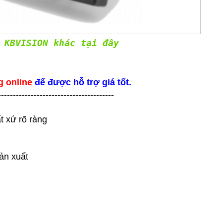
KBVISION khác tại đây
g online
để được hỗ trợ giá tốt.
---------------------------------------
t xứ rõ ràng
ản xuất