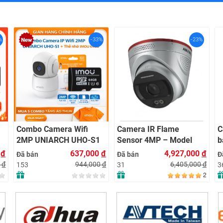
%
-33%
-23%
Combo Camera Wifi
Camera IR Flame
C
2MP UNIARCH UHO-S1
Sensor 4MP – Model
b
+ Thẻ Nhớ IMOU 64GB |
HF-VR 343
H
0
đ
637,000
đ
4,927,000
đ
Đã bán
Đã bán
Đ
Quan Sát 24/7 | Chính
0
đ
944,000
đ
6,405,000
đ
153
31
3
Hãng
2