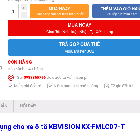
+
MUA NGAY
THÊM VÀO GIỎ HÀ
Giao hàng tận nơi trên toàn quốc
Và tiếp tục mua sắm
-
MUA NGAY
Giao Tận Nơi Hoặc Nhận Tại Cửa Hàng
TRẢ GÓP QUA THẺ
Visa, Master, JCB
CÒN HÀNG
Bảo hành: 24 Tháng
Gọi
0989865766
để được tư vấn miễn phí
Miễn phí đổi trả
Kiểm hàng khi nhận hàng
72 giờ đổi trả
LUẬN
HỎI ĐÁP
 dụng cho xe ô tô KBVISION KX-FMLCD7-T