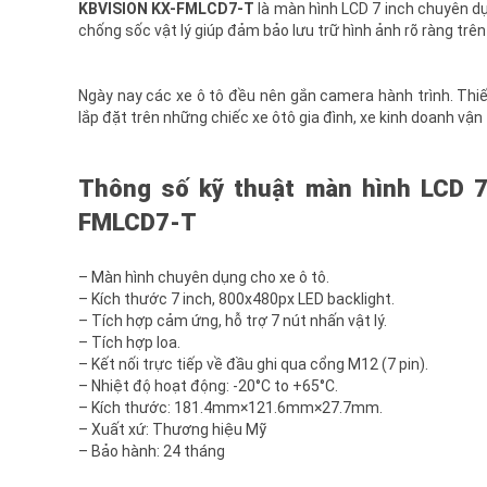
KBVISION KX-FMLCD7-T
là màn hình LCD 7 inch chuyên dụ
chống sốc vật lý giúp đảm bảo lưu trữ hình ảnh rõ ràng trên
Ngày nay các xe ô tô đều nên gắn camera hành trình. Thiết
lắp đặt trên những chiếc xe ôtô gia đình, xe kinh doanh vận 
Thông số kỹ thuật màn hình LCD 7
FMLCD7-T
– Màn hình chuyên dụng cho xe ô tô.
– Kích thước 7 inch, 800x480px LED backlight.
– Tích hợp cảm ứng, hỗ trợ 7 nút nhấn vật lý.
– Tích hợp loa.
– Kết nối trực tiếp về đầu ghi qua cổng M12 (7 pin).
– Nhiệt độ hoạt động: -20°C to +65°C.
– Kích thước: 181.4mm×121.6mm×27.7mm.
– Xuất xứ: Thương hiệu Mỹ
– Bảo hành: 24 tháng