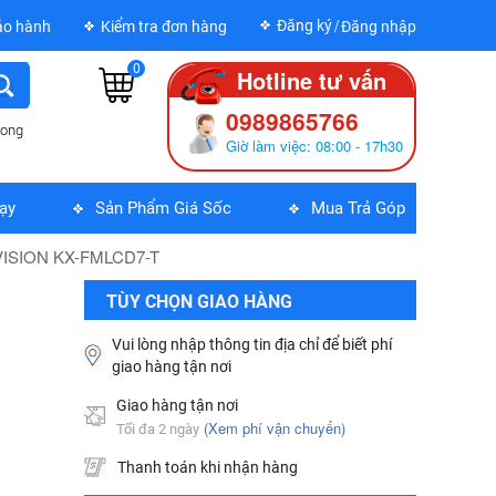
Đăng ký
ảo hành
Kiểm tra đơn hàng
Đăng nhập
0
Hotline tư vấn
0989865766
rong
Giờ làm việc: 08:00 - 17h30
MÁY IN BROTHER DCP-B7620DW
ạy
Sản Phẩm Giá Sốc
Mua Trả Góp
5,690,000
đ
KBVISION KX-FMLCD7-T
MÁY IN KIM EPSON LQ310 - 01 Y
TÙY CHỌN GIAO HÀNG
6,335,000
đ
Vui lòng nhập thông tin địa chỉ để biết phí
giao hàng tận nơi
Bộ Lưu Điện Santak C10KS‑LCD
Giao hàng tận nơi
53,678,000
đ
(Xem phí vận chuyển)
Tối đa 2 ngày
Thanh toán khi nhận hàng