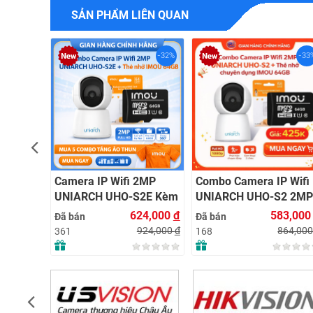
SẢN PHẨM LIÊN QUAN
-67%
-32%
-33
2MP
Camera IP Wifi 2MP
Combo Camera IP Wifi
WT Kèm
UNIARCH UHO-S2E Kèm
UNIARCH UHO-S2 2MP
4GB |
Thẻ Nhớ IMOU 64GB |
Kèm Thẻ Nhớ IMOU
25,000
đ
624,000
đ
583,00
Đã bán
Đã bán
Lắp Đặt
Xem Từ Xa | Dễ Lắp Đặt
64GB | Phù Hợp Nhà &
275,000
đ
924,000
đ
864,00
361
168
Cửa Hàng