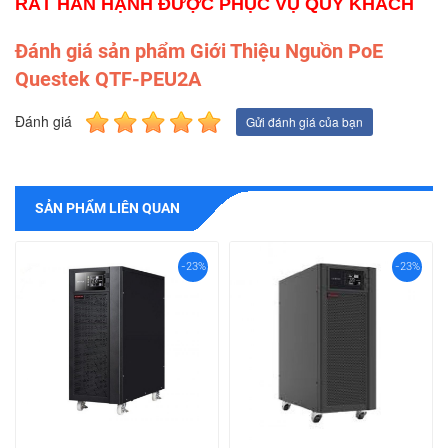
RẤT HÂN HẠNH ĐƯỢC PHỤC VỤ QUÝ KHÁCH
Đánh giá sản phẩm Giới Thiệu Nguồn PoE
Questek QTF-PEU2A
Đánh giá
Gửi đánh giá của bạn
SẢN PHẨM LIÊN QUAN
-23%
-23%