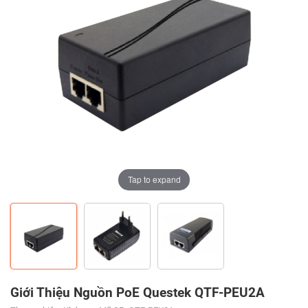
Tap to expand
Tap to expand
Tap to expand
Giới Thiệu Nguồn PoE Questek QTF-PEU2A