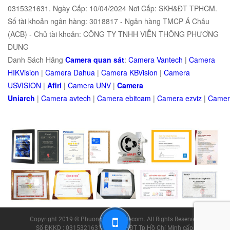
0315321631. Ngày Cấp: 10/04/2024 Nơi Cấp: SKH&ĐT TPHCM.
Số tài khoản ngân hàng: 3018817 - Ngân hàng TMCP Á Châu
(ACB) - Chủ tài khoản: CÔNG TY TNHH VIỄN THÔNG PHƯƠNG
DUNG
Danh Sách Hãng
Camera quan sát
:
Camera Vantech
|
Camera
HIKVision
|
Camera Dahua
|
Camera KBVision
|
Camera
USVISION
|
Afiri
|
Camera UNV
|
Camera
Uniarch
|
Camera
avtech
|
Camera
ebitcam
|
Camera
e
zviz
|
Came
Copyright 2019 © Phuong Dung Telecom. All Rights Reserved.
Số ĐKKD : 0315321631 do Sở KHĐT Tp.Hồ Chí Minh cấp.