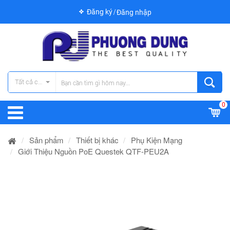
Đăng ký
Đăng nhập
Tất cả các danh mục
0
Sản phẩm
Thiết bị khác
Phụ Kiện Mạng
Giới Thiệu Nguồn PoE Questek QTF-PEU2A