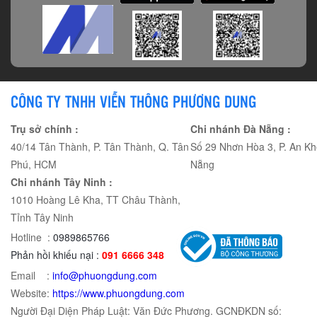
CÔNG TY TNHH VIỄN THÔNG PHƯƠNG DUNG
Trụ sở chính :
Chi nhánh Đà Nẵng :
40/14 Tân Thành, P. Tân Thành, Q. Tân
Số 29 Nhơn Hòa 3, P. An Kh
Phú, HCM
Nẵng
Chi nhánh Tây Ninh :
1010 Hoàng Lê Kha, TT Châu Thành,
Tỉnh Tây Ninh
Hotline :
0989865766
Phản hồi khiếu nại :
091 6666 348
Email :
info@phuongdung.com
Website:
https://www.phuongdung.com
Người Đại Diện Pháp Luật: Văn Đức Phương. GCNĐKDN số: