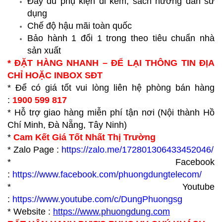
Đầy đủ phụ kiện đi kèm, sách hướng dẫn sử
dụng
Chế độ hậu mãi toàn quốc
Bảo hành 1 đổi 1 trong theo tiêu chuẩn nhà
sản xuất
* ĐẶT HÀNG NHANH – ĐỂ LẠI THÔNG TIN ĐỊA
CHỈ HOẶC INBOX SĐT
* Để có giá tốt vui lòng liên hệ phòng bán hàng
:
1900 599 817
* Hỗ trợ giao hàng miễn phí tận nơi (Nội thành Hồ
Chí Minh, Đà Nẵng, Tây Ninh)
*
Cam Kết Giá Tốt Nhất Thị Trường
* Zalo Page :
https://zalo.me/172801306433452046/
* Facebook
:
https://www.facebook.com/phuongdungtelecom/
* Youtube
:
https://www.youtube.com/c/DungPhuongsg
* Website :
https://www.p
huongdung.com