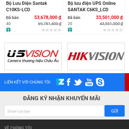
Bộ Lưu Điện Santak
Bộ lưu điện UPS Online
C10KS‑LCD
SANTAK C6KS_LCD
53,678,000
đ
33,501,000
đ
Đã bán
Đã bán
69,781,400
đ
43,551,300
đ
40
20
LIÊN KẾT VỚI CHÚNG TÔI
ĐĂNG KÝ NHẬN KHUYẾN MÃI
GỬI
VỀ CHÚNG TÔI