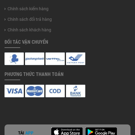
Chính sách kiểm hàng
Chính sách đổi trả hàng
Chính sách khách hàng
ĐỐI TÁC VẬN CHUYỂN
PHƯƠNG THỨC THANH TOÁN
TẢI
APP