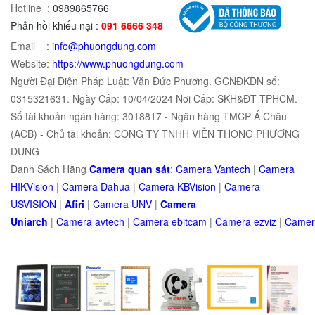
Hotline :
0989865766
Phản hồi khiếu nại :
091 6666 348
Email :
info@phuongdung.com
Website:
https://www.phuongdung.com
Người Đại Diện Pháp Luật: Văn Đức Phương. GCNĐKDN số:
0315321631. Ngày Cấp: 10/04/2024 Nơi Cấp: SKH&ĐT TPHCM.
Số tài khoản ngân hàng: 3018817 - Ngân hàng TMCP Á Châu
(ACB) - Chủ tài khoản: CÔNG TY TNHH VIỄN THÔNG PHƯƠNG
DUNG
Danh Sách Hãng
Camera quan sát
:
Camera Vantech
|
Camera
HIKVision
|
Camera Dahua
|
Camera KBVision
|
Camera
USVISION
|
Afiri
|
Camera UNV
|
Camera
Uniarch
|
Camera
avtech
|
Camera
ebitcam
|
Camera
e
zviz
|
Came