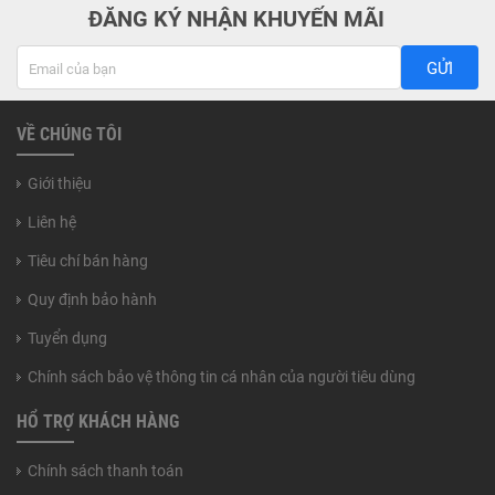
ĐĂNG KÝ NHẬN KHUYẾN MÃI
GỬI
VỀ CHÚNG TÔI
Giới thiệu
Liên hệ
Tiêu chí bán hàng
Quy định bảo hành
Tuyển dụng
Chính sách bảo vệ thông tin cá nhân của người tiêu dùng
HỔ TRỢ KHÁCH HÀNG
Chính sách thanh toán