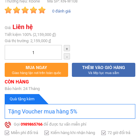
Thương hiệu: Kbone
Mã SP: KN-W108
0 đánh giá
Liên hệ
Giá:
Tiết kiệm 100% (2,159,000
đ
)
Giá thị trường: 2,159,000
đ
+
-
MUA NGAY
THÊM VÀO GIỎ HÀNG
Giao hàng tận nơi trên toàn quốc
Và tiếp tục mua sắm
CÒN HÀNG
Bảo hành: 24 Tháng
Quà tặng kèm
Tặng Voucher mua hàng 5%
Gọi
0989865766
để được tư vấn miễn phí
Miễn phí đổi trả
Kiểm hàng khi nhận hàng
72 giờ đổi trả