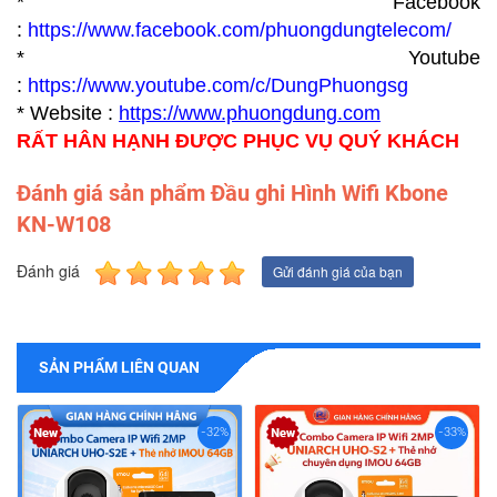
* Facebook
:
https://www.facebook.com/phuongdungtelecom/
* Youtube
:
https://www.youtube.com/c/DungPhuongsg
* Website :
https://www.p
huongdung.com
RẤT HÂN HẠNH ĐƯỢC PHỤC VỤ QUÝ KHÁCH
Đánh giá sản phẩm Đầu ghi Hình Wifi Kbone
KN-W108
Đánh giá
Gửi đánh giá của bạn
SẢN PHẨM LIÊN QUAN
-32%
-33%
-
Combo Camera Wifi 2
UNIARCH UHO-S1 + Th
Nhớ IMOU 64GB | Quan