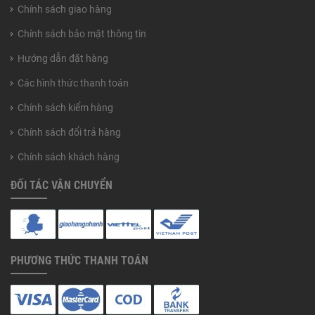
Chính sách giao hàng
Chính sách bảo mật thông tin
Hướng dẫn đặt hàng
Các hình thức thanh toán
Chính sách kiểm hàng
Chính sách đổi trả hàng
Chính sách khách hàng
ĐỐI TÁC VẬN CHUYỂN
PHƯƠNG THỨC THANH TOÁN