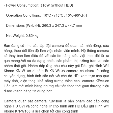
- Power Consumption: ≤10W (without HDD)
- Operation Conditions: -10℃~+45℃, 10%~90%RH
- Dimensions (W×L×H): 260.3 x 247.3 x 44.7 mm
- Net Weight: 0.824kg
Bạn đang có nhu cầu lắp đặt camera để quan sát nhà riêng, cửa
hàng, theo dõi tiến độ làm việc nhân viên mình. Hệ thống camera
sẽ thay bạn làm điều đó với các tín năng siêu việt theo dõi từ xa
qua mạng.Với sự đa dạng nhiều sản phẩm thị trường tràn lan sản
phẩm thật giả. Nhằm đáp ứng nhu cầu này gói Đầu ghi Hình Wifi
Kbone KN-W108 đi kèm là KN-W108 camera có nhiều tín năng
chuyên dụng, hình ảnh săc nét với chế độ HD, xem trực tiếp qua
máy tính, điện thoại khả năng tương thích cao. camera KBvision
luôn làm mới mình bằng những cải tiến theo thời gian thương hiệu
được khách hàng tin dùng hơn.
Camera quan sát camera KBvision là sản phẩm cao cấp công
nghê HD CVI và công nghê IP cho hình ảnh HD Đầu ghi Hình Wifi
Kbone KN-W108 là lựa chọn tốt cho công trình