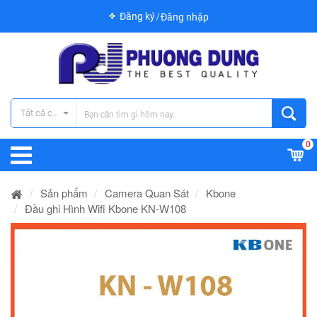
Đăng ký
Đăng nhập
Tất cả các danh mục
0
Sản phẩm
Camera Quan Sát
Kbone
Đầu ghi Hình Wifi Kbone KN-W108