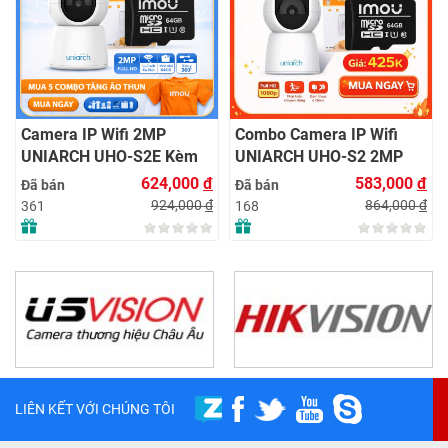
637,0
Đã bán
Sát 24/7 | Chính Hãng
944,0
153
Combo Camera IP Wifi
Kèm
UNIARCH UHO-S2 2MP
|
Kèm Thẻ Nhớ IMOU 64GB
,000
đ
583,000
đ
Đã bán
Đặt
| Phù Hợp Nhà & Cửa Hàng
4,000
đ
864,000
đ
168
LIÊN KẾT VỚI CHÚNG TÔI