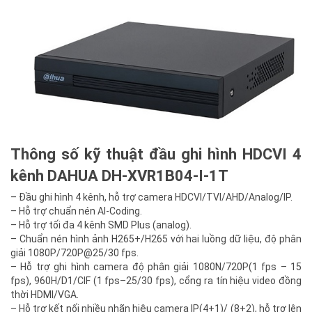
Thông số kỹ thuật đầu ghi hình HDCVI 4
kênh DAHUA DH-XVR1B04-I-1T
– Đầu ghi hình 4 kênh, hỗ trợ camera HDCVI/TVI/AHD/Analog/IP.
– Hỗ trợ chuẩn nén AI-Coding.
– Hỗ trợ tối đa 4 kênh SMD Plus (analog).
– Chuẩn nén hình ảnh H265+/H265 với hai luồng dữ liệu, độ phân
giải 1080P/720P@25/30 fps.
– Hỗ trợ ghi hình camera độ phân giải 1080N/720P(1 fps – 15
fps), 960H/D1/CIF (1 fps–25/30 fps), cổng ra tín hiệu video đồng
thời HDMI/VGA.
– Hỗ trợ kết nối nhiều nhãn hiệu camera IP(4+1)/ (8+2), hỗ trợ lên