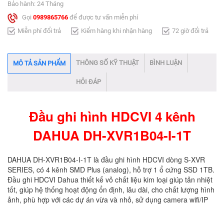
Bảo hành: 24 Tháng
Gọi
0989865766
để được tư vấn miễn phí
Miễn phí đổi trả
Kiểm hàng khi nhận hàng
72 giờ đổi trả
THÔNG SỐ KỸ THUẬT
BÌNH LUẬN
MÔ TẢ SẢN PHẨM
HỎI ĐÁP
Đầu ghi hình HDCVI 4 kênh
DAHUA DH-XVR1B04-I-1T​
DAHUA DH-XVR1B04-I-1T là đầu ghi hình HDCVI dòng S-XVR
SERIES, có 4 kênh SMD Plus (analog), hỗ trợ 1 ổ cứng SSD 1TB.
Đầu ghi HDCVI Dahua thiết kế vỏ chất liệu kim loại giúp tản nhiệt
tốt, giúp hệ thống hoạt động ổn định, lâu dài, cho chất lượng hình
ảnh, phù hợp với các dự án vừa và nhỏ, sử dụng camera wifi/IP