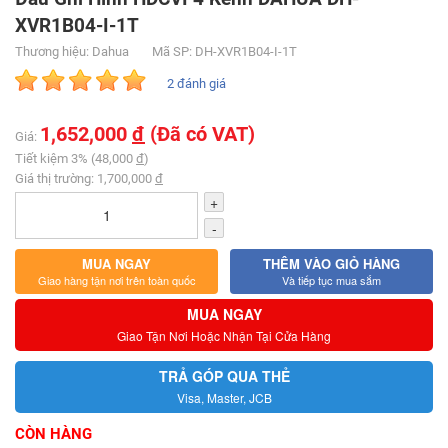
XVR1B04-I-1T
Thương hiệu: Dahua
Mã SP: DH-XVR1B04-I-1T
2 đánh giá
1,652,000
đ
(Đã có VAT)
Giá:
Tiết kiệm 3% (48,000
đ
)
Giá thị trường: 1,700,000
đ
+
-
MUA NGAY
THÊM VÀO GIỎ HÀNG
Giao hàng tận nơi trên toàn quốc
Và tiếp tục mua sắm
MUA NGAY
Giao Tận Nơi Hoặc Nhận Tại Cửa Hàng
TRẢ GÓP QUA THẺ
Visa, Master, JCB
CÒN HÀNG