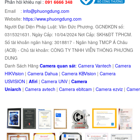
Phản hồi khiếu nại :
091 6666 348
Email :
info@phuongdung.com
Website:
https://www.phuongdung.com
Người Đại Diện Pháp Luật: Văn Đức Phương. GCNĐKDN số:
0315321631. Ngày Cấp: 10/04/2024 Nơi Cấp: SKH&ĐT TPHCM.
Số tài khoản ngân hàng: 3018817 - Ngân hàng TMCP Á Châu
(ACB) - Chủ tài khoản: CÔNG TY TNHH VIỄN THÔNG PHƯƠNG
DUNG
Danh Sách Hãng
Camera quan sát
:
Camera Vantech
|
Camera
HIKVision
|
Camera Dahua
|
Camera KBVision
|
Camera
USVISION
|
Afiri
|
Camera UNV
|
Camera
Uniarch
|
Camera
avtech
|
Camera
ebitcam
|
Camera
e
zviz
|
Came