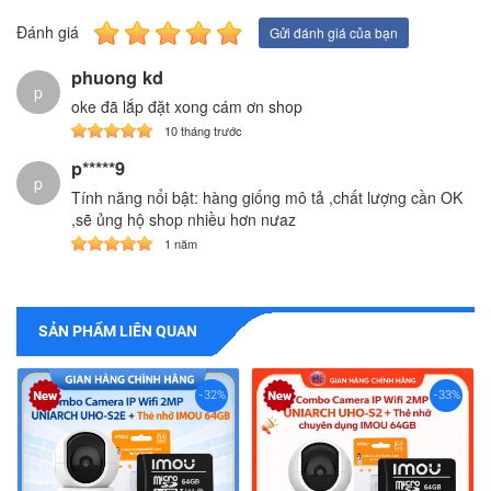
Đánh giá
Gửi đánh giá của bạn
phuong kd
p
oke đã lắp đặt xong cám ơn shop
10 tháng trước
p*****9
p
Tính năng nổi bật: hàng giống mô tả ,chất lượng cần OK
,sẽ ủng hộ shop nhiều hơn nưaz
1 năm
SẢN PHẨM LIÊN QUAN
-32%
-33%