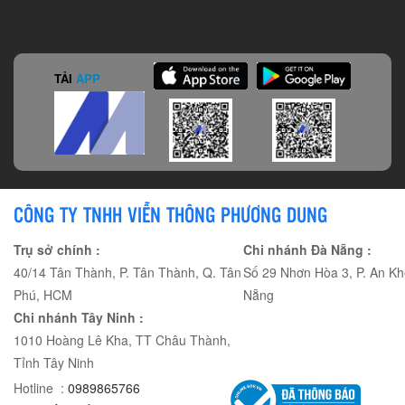
TẢI
APP
CÔNG TY TNHH VIỄN THÔNG PHƯƠNG DUNG
Trụ sở chính :
Chi nhánh Đà Nẵng :
40/14 Tân Thành, P. Tân Thành, Q. Tân
Số 29 Nhơn Hòa 3, P. An Kh
Phú, HCM
Nẵng
Chi nhánh Tây Ninh :
1010 Hoàng Lê Kha, TT Châu Thành,
Tỉnh Tây Ninh
Hotline :
0989865766