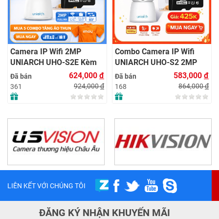
Camera IP Wifi 2MP
Combo Camera IP Wifi
UNIARCH UHO-S2E Kèm
UNIARCH UHO-S2 2MP
Thẻ Nhớ IMOU 64GB |
Kèm Thẻ Nhớ IMOU 64GB
624,000
đ
583,000
đ
Đã bán
Đã bán
Xem Từ Xa | Dễ Lắp Đặt
| Phù Hợp Nhà & Cửa Hàng
924,000
đ
864,000
đ
361
168
LIÊN KẾT VỚI CHÚNG TÔI
ĐĂNG KÝ NHẬN KHUYẾN MÃI