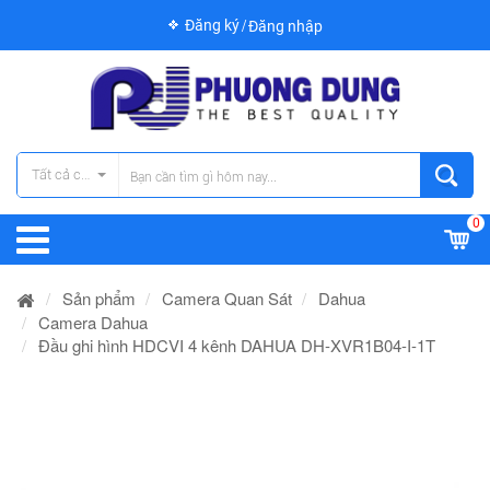
Đăng ký
Đăng nhập
Tất cả các danh mục
0
Sản phẩm
Camera Quan Sát
Dahua
Camera Dahua
Đầu ghi hình HDCVI 4 kênh DAHUA DH-XVR1B04-I-1T