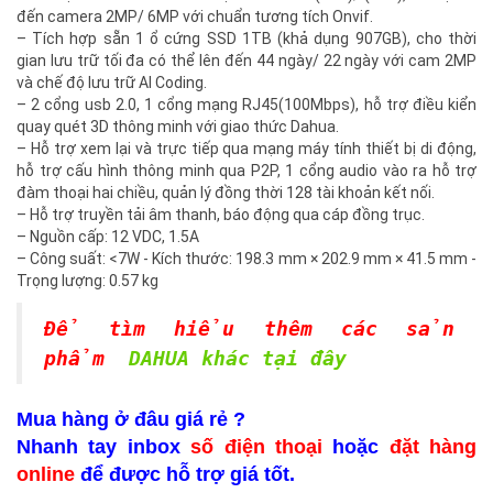
đến camera 2MP/ 6MP với chuẩn tương tích Onvif.
– Tích hợp sẵn 1 ổ cứng SSD 1TB (khả dụng 907GB), cho thời
gian lưu trữ tối đa có thể lên đến 44 ngày/ 22 ngày với cam 2MP
và chế độ lưu trữ AI Coding.
– 2 cổng usb 2.0, 1 cổng mạng RJ45(100Mbps), hỗ trợ điều kiển
quay quét 3D thông minh với giao thức Dahua.
– Hỗ trợ xem lại và trực tiếp qua mạng máy tính thiết bị di động,
hỗ trợ cấu hình thông minh qua P2P, 1 cổng audio vào ra hỗ trợ
đàm thoại hai chiều, quản lý đồng thời 128 tài khoản kết nối.
– Hỗ trợ truyền tải âm thanh, báo động qua cáp đồng trục.
– Nguồn cấp: 12 VDC, 1.5A
– Công suất: <7W - Kích thước: 198.3 mm × 202.9 mm × 41.5 mm -
Trọng lượng: 0.57 kg
Để tìm hiểu thêm các sản
phẩm
DAHUA khác tại đây
Mua hàng ở đâu giá rẻ ?
Nhanh tay inbox
số điện thoại
hoặc
đặt hàng
online
để được hỗ trợ giá tốt.