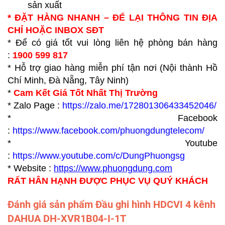
sản xuất
* ĐẶT HÀNG NHANH – ĐỂ LẠI THÔNG TIN ĐỊA
CHỈ HOẶC INBOX SĐT
* Để có giá tốt vui lòng liên hệ phòng bán hàng
:
1900 599 817
* Hỗ trợ giao hàng miễn phí tận nơi (Nội thành Hồ
Chí Minh, Đà Nẵng, Tây Ninh)
*
Cam Kết Giá Tốt Nhất Thị Trường
* Zalo Page :
https://zalo.me/172801306433452046/
* Facebook
:
https://www.facebook.com/phuongdungtelecom/
* Youtube
:
https://www.youtube.com/c/DungPhuongsg
* Website :
https://www.p
huongdung.com
RẤT HÂN HẠNH ĐƯỢC PHỤC VỤ QUÝ KHÁCH
Đánh giá sản phẩm Đầu ghi hình HDCVI 4 kênh
DAHUA DH-XVR1B04-I-1T