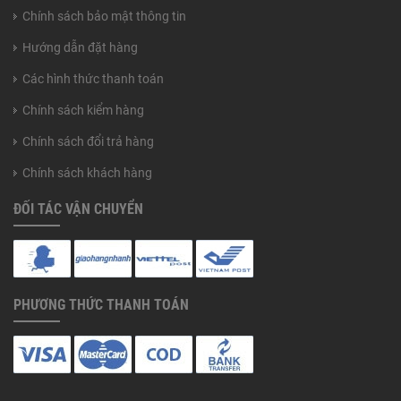
Chính sách bảo mật thông tin
Hướng dẫn đặt hàng
Các hình thức thanh toán
Chính sách kiểm hàng
Chính sách đổi trả hàng
Chính sách khách hàng
ĐỐI TÁC VẬN CHUYỂN
PHƯƠNG THỨC THANH TOÁN