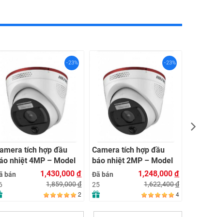
-23%
-23%
Camera 
DS‑2CD
4 MP, Z
Đã bán
AcuSen
11
Light
amera tích hợp đầu
Camera tích hợp đầu
áo nhiệt 4MP – Model
báo nhiệt 2MP – Model
F-VH 243
HF-VH 223
1,430,000
đ
1,248,000
đ
ã bán
Đã bán
1,859,000
đ
1,622,400
đ
6
25
2
4