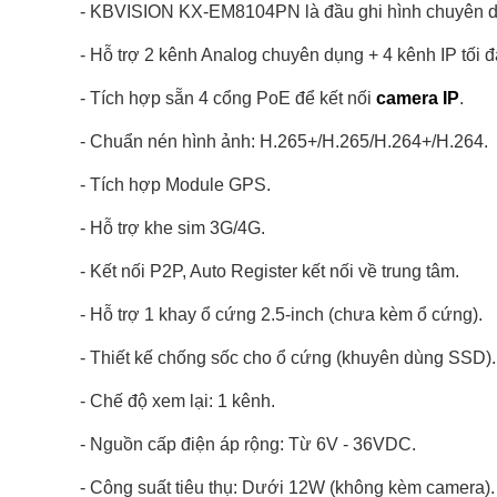
- KBVISION KX-EM8104PN là đầu ghi hình chuyên dụ
- Hỗ trợ 2 kênh Analog chuyên dụng + 4 kênh IP tối 
- Tích hợp sẵn 4 cổng PoE để kết nối
camera IP
.
- Chuẩn nén hình ảnh: H.265+/H.265/H.264+/H.264.
- Tích hợp Module GPS.
- Hỗ trợ khe sim 3G/4G.
- Kết nối P2P, Auto Register kết nối về trung tâm.
- Hỗ trợ 1 khay ổ cứng 2.5-inch (chưa kèm ổ cứng).
- Thiết kế chống sốc cho ổ cứng (khuyên dùng SSD).
- Chế độ xem lại: 1 kênh.
- Nguồn cấp điện áp rộng: Từ 6V - 36VDC.
- Công suất tiêu thụ: Dưới 12W (không kèm camera).