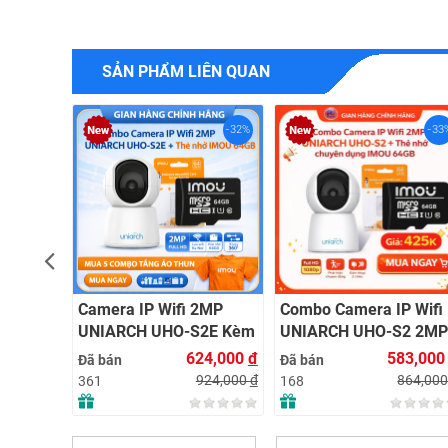
SẢN PHẨM LIÊN QUAN
-67%
-32%
-33
2MP
Camera IP Wifi 2MP
Combo Camera IP Wifi
WT Kèm
UNIARCH UHO-S2E Kèm
UNIARCH UHO-S2 2MP
4GB |
Thẻ Nhớ IMOU 64GB |
Kèm Thẻ Nhớ IMOU
25,000
đ
624,000
đ
583,00
Đã bán
Đã bán
Lắp Đặt
Xem Từ Xa | Dễ Lắp Đặt
64GB | Phù Hợp Nhà &
275,000
đ
924,000
đ
864,00
361
168
Cửa Hàng