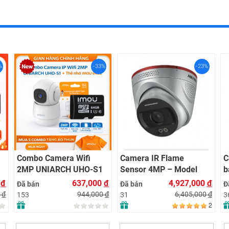
%
-33%
-23%
Combo Camera Wifi
Camera IR Flame
C
2MP UNIARCH UHO-S1
Sensor 4MP – Model
b
+ Thẻ Nhớ IMOU 64GB |
HF-VR 343
H
0
đ
637,000
đ
4,927,000
đ
Đã bán
Đã bán
Đ
Quan Sát 24/7 | Chính
0
đ
944,000
đ
6,405,000
đ
153
31
3
Hãng
2