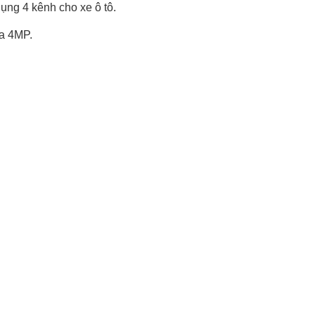
ng 4 kênh cho xe ô tô.
đa 4MP.