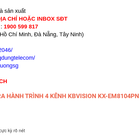
hà sản xuất
ĐỊA CHỈ HOẶC INBOX SĐT
 :
1900 599 817
h Hồ Chí Minh, Đà Nẵng, Tây Ninh)
2046/
gdungtelecom/
huongsg
ÁCH
ERA HÀNH TRÌNH 4 KÊNH KBVISION KX-EM8104PN
cực kỳ rõ nét