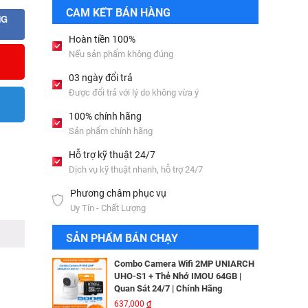
Bộ lưu điện UPS Online SANTAK
CAM KẾT BÁN HÀNG
C6KS_LCD
NG
33,501,000
đ
Hoàn tiền 100%
Nếu sản phẩm không đúng
Camera IP Wifi 2MP UNIARCH T1L-
03 ngày đổi trả
2WT Kèm Thẻ Nhớ IMOU 64GB |
Được đổi trả với lý do không vừa ý
Xem Từ Xa | Dễ Lắp Đặt
Camera IP Dome 4.0 Megapixel
425,000
đ
HIKVISION DS-2CD2346G2-ISU/SL​
100% chính hãng
3,256,000
đ
Sản phẩm chính hãng
Camera IP Wifi 2MP UNIARCH UHO-
S2E Kèm Thẻ Nhớ IMOU 64GB | Xem
Hỗ trợ kỹ thuật 24/7
Từ Xa | Dễ Lắp Đặt
Camera IP HIKVISION DS-
Dịch vụ kỹ thuật nhanh, hỗ trợ 24/7
624,000
đ
2CD2T26G2-ISU/SL​
Phương châm phục vụ
3,344,000
đ
Combo Camera IP Wifi UNIARCH
Uy Tín - Chất Lượng
UHO-S2 2MP Kèm Thẻ Nhớ IMOU
64GB | Phù Hợp Nhà & Cửa Hàng
Camera IP Turret 4MP Hikvision DS-
SẢN PHẨM BÁN CHẠY
583,000
đ
2CD2343G2-LI2U
2,326,000
đ
Combo Camera Wifi 2MP UNIARCH
UHO-S1 + Thẻ Nhớ IMOU 64GB |
Quan Sát 24/7 | Chính Hãng
Camera IP AcuSense thân trụ 2MP
637,000
đ