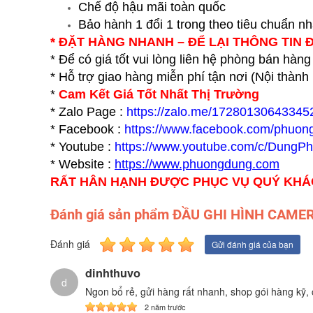
Chế độ hậu mãi toàn quốc
Bảo hành 1 đổi 1 trong theo tiêu chuẩn n
* ĐẶT HÀNG NHANH – ĐỂ LẠI THÔNG TIN 
* Để có giá tốt vui lòng liên hệ phòng bán hàng
* Hỗ trợ giao hàng miễn phí tận nơi (Nội thàn
*
Cam Kết Giá Tốt Nhất Thị Trường
* Zalo Page :
https://zalo.me/17280130643345
* Facebook :
https://www.facebook.com/phuon
* Youtube :
https://www.youtube.com/c/DungP
* Website :
https://www.p
huongdung.com
RẤT HÂN HẠNH ĐƯỢC PHỤC VỤ QUÝ KH
Đánh giá sản phẩm ĐẦU GHI HÌNH CAM
Đánh giá
Gửi đánh giá của bạn
dinhthuvo
d
Ngon bổ rẻ, gửi hàng rất nhanh, shop gói hàng kỹ, 
2 năm trước