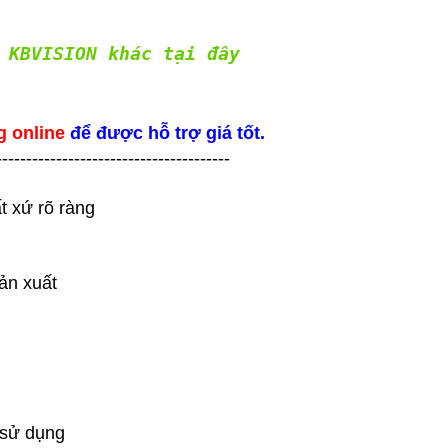
KBVISION khác tại đây
g online
để được hỗ trợ giá tốt.
---------------------------------------
t xứ rõ ràng
ản xuất
 sử dụng