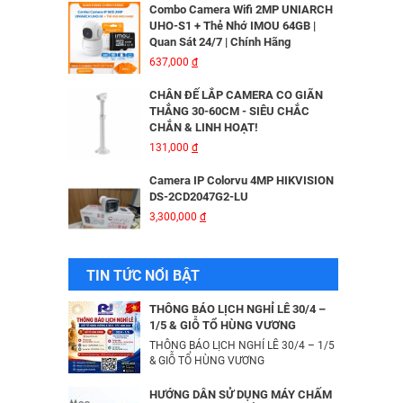
Combo Camera Wifi 2MP UNIARCH
UHO-S1 + Thẻ Nhớ IMOU 64GB |
Quan Sát 24/7 | Chính Hãng
MÁY IN KIM EPSON LQ310 - 01 Y
637,000
đ
6,335,000
đ
CHÂN ĐẾ LẮP CAMERA CO GIÃN
THẲNG 30-60CM - SIÊU CHẮC
CHẮN & LINH HOẠT!
Bộ Lưu Điện Santak C10KS‑LCD
131,000
đ
53,678,000
đ
Camera IP Colorvu 4MP HIKVISION
DS-2CD2047G2-LU
3,300,000
đ
Bộ lưu điện UPS Online SANTAK
C6KS_LCD
33,501,000
đ
Camera IP 4MP HIKVISION DS-
TIN TỨC NỔI BẬT
2CD2043G2-IU
2,376,000
đ
Camera IP Wifi 2MP UNIARCH T1L-
THÔNG BÁO LỊCH NGHỈ LỄ 30/4 –
2WT Kèm Thẻ Nhớ IMOU 64GB |
1/5 & GIỖ TỔ HÙNG VƯƠNG
Xem Từ Xa | Dễ Lắp Đặt
THÔNG BÁO LỊCH NGHỈ LỄ 30/4 – 1/5
Camera IP Dome 4.0 Megapixel
425,000
& GIỖ TỔ HÙNG VƯƠNG
đ
HIKVISION DS-2CD2346G2-ISU/SL​
3,256,000
đ
Camera IP Wifi 2MP UNIARCH UHO-
HƯỚNG DẪN SỬ DỤNG MÁY CHẤM