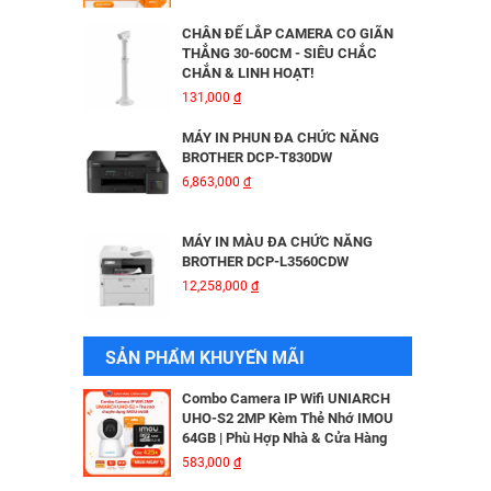
HIKVISION DS-2CD2026G2-IU/SL
3,816,000
đ
CHÂN ĐẾ LẮP CAMERA CO GIÃN
THẲNG 30-60CM - SIÊU CHẮC
CHẮN & LINH HOẠT!
BỘ MỞ RỘNG CÁP QUANG HDMI
131,000
đ
KVM MT-VIKI MT-HK020
5,600,000
đ
MÁY IN PHUN ĐA CHỨC NĂNG
BROTHER DCP-T830DW
6,863,000
đ
Camera IP Wifi 2MP UNIARCH T1L-
2WT Kèm Thẻ Nhớ IMOU 64GB |
Xem Từ Xa | Dễ Lắp Đặt
MÁY IN MÀU ĐA CHỨC NĂNG
425,000
đ
BROTHER DCP-L3560CDW
12,258,000
đ
Camera IP Wifi 2MP UNIARCH UHO-
S2E Kèm Thẻ Nhớ IMOU 64GB | Xem
Từ Xa | Dễ Lắp Đặt
MÁY IN BROTHER DCP - B7640DW
SẢN PHẨM KHUYẾN MÃI
624,000
đ
6,041,000
đ
Combo Camera IP Wifi UNIARCH
UHO-S2 2MP Kèm Thẻ Nhớ IMOU
64GB | Phù Hợp Nhà & Cửa Hàng
MÁY IN BROTHER DCP-B7620DW
583,000
đ
5,690,000
đ