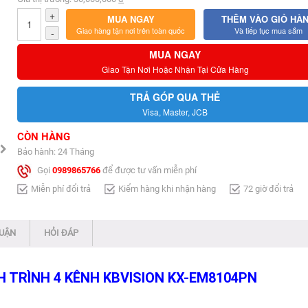
+
MUA NGAY
THÊM VÀO GIỎ HÀ
Giao hàng tận nơi trên toàn quốc
Và tiếp tục mua sắm
-
MUA NGAY
Giao Tận Nơi Hoặc Nhận Tại Cửa Hàng
TRẢ GÓP QUA THẺ
Visa, Master, JCB
CÒN HÀNG
Bảo hành: 24 Tháng
Gọi
0989865766
để được tư vấn miễn phí
Miễn phí đổi trả
Kiểm hàng khi nhận hàng
72 giờ đổi trả
LUẬN
HỎI ĐÁP
 TRÌNH 4 KÊNH KBVISION KX-EM8104PN​