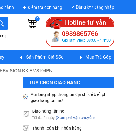
Đăng ký
ảo hành
Kiểm tra đơn hàng
Đăng nhập
0
Hotline tư vấn
0989865766
rong
Giờ làm việc: 08:00 - 17h30
MÁY IN BROTHER DCP-B7620DW
ạy
Sản Phẩm Giá Sốc
Mua Trả Góp
5,690,000
đ
KBVISION KX-EM8104PN
MÁY IN KIM EPSON LQ310 - 01 Y
TÙY CHỌN GIAO HÀNG
6,335,000
đ
Vui lòng nhập thông tin địa chỉ để biết phí
giao hàng tận nơi
Bộ Lưu Điện Santak C10KS‑LCD
Giao hàng tận nơi
53,678,000
đ
(Xem phí vận chuyển)
Tối đa 2 ngày
Thanh toán khi nhận hàng