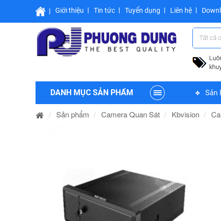
Giới thiệu
Tin tức
Tuyển dụng
Liên hệ
Down
Tất cả 
Luô
khu
DANH MỤC SẢN PHẨM
Sản 
Sản phẩm
Camera Quan Sát
Kbvision
Ca