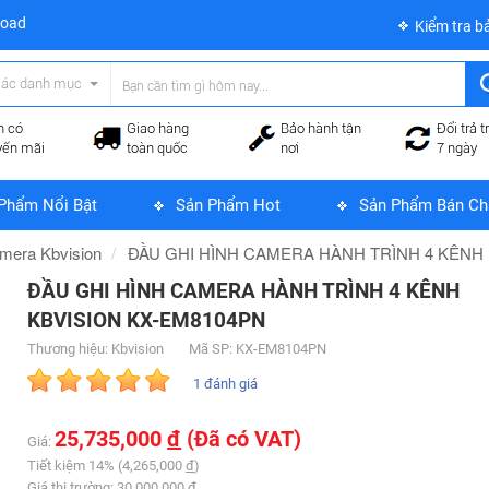
load
Kiểm tra b
các danh mục
n có
Giao hàng
Bảo hành tận
Đổi trả t
yến mãi
toàn quốc
nơi
7 ngày
Phẩm Nổi Bật
Sản Phẩm Hot
Sản Phẩm Bán Ch
mera Kbvision
ĐẦU GHI HÌNH CAMERA HÀNH TRÌNH 4 KÊNH 
ĐẦU GHI HÌNH CAMERA HÀNH TRÌNH 4 KÊNH
KBVISION KX-EM8104PN
Thương hiệu: Kbvision
Mã SP: KX-EM8104PN
1 đánh giá
25,735,000
đ
(Đã có VAT)
Giá:
Tiết kiệm 14% (4,265,000
đ
)
Giá thị trường: 30,000,000
đ