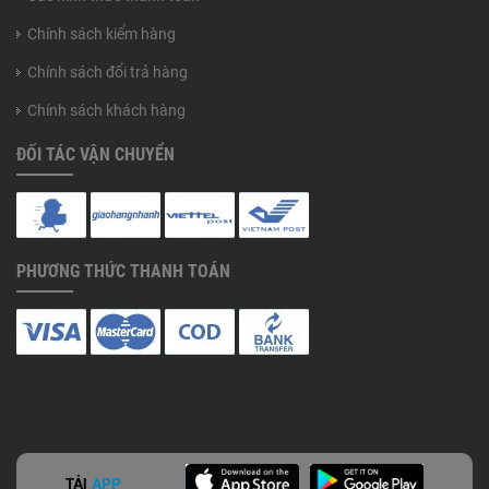
Chính sách kiểm hàng
Chính sách đổi trả hàng
Chính sách khách hàng
ĐỐI TÁC VẬN CHUYỂN
PHƯƠNG THỨC THANH TOÁN
TẢI
APP