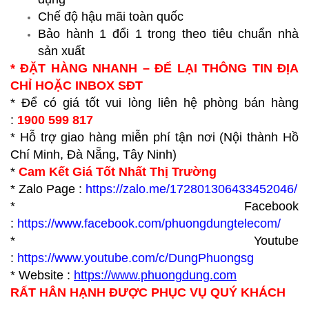
Chế độ hậu mãi toàn quốc
Bảo hành 1 đổi 1 trong theo tiêu chuẩn nhà
sản xuất
* ĐẶT HÀNG NHANH – ĐỂ LẠI THÔNG TIN ĐỊA
CHỈ HOẶC INBOX SĐT
* Để có giá tốt vui lòng liên hệ phòng bán hàng
:
1900 599 817
* Hỗ trợ giao hàng miễn phí tận nơi (Nội thành Hồ
Chí Minh, Đà Nẵng, Tây Ninh)
*
Cam Kết Giá Tốt Nhất Thị Trường
* Zalo Page :
https://zalo.me/172801306433452046/
* Facebook
:
https://www.facebook.com/phuongdungtelecom/
* Youtube
:
https://www.youtube.com/c/DungPhuongsg
* Website :
https://www.p
huongdung.com
RẤT HÂN HẠNH ĐƯỢC PHỤC VỤ QUÝ KHÁCH