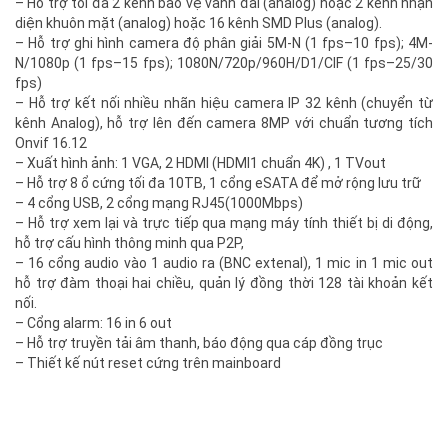
– Hỗ trợ tối đa 2 kênh bảo vệ vành đai (analog) hoặc 2 kênh nhận
diện khuôn mặt (analog) hoặc 16 kênh SMD Plus (analog).
– Hỗ trợ ghi hình camera độ phân giải 5M-N (1 fps–10 fps); 4M-
N/1080p (1 fps–15 fps); 1080N/720p/960H/D1/CIF (1 fps–25/30
fps)
– Hỗ trợ kết nối nhiều nhãn hiệu camera IP 32 kênh (chuyển từ
kênh Analog), hỗ trợ lên đến camera 8MP với chuẩn tương tích
Onvif 16.12
– Xuất hình ảnh: 1 VGA, 2 HDMI (HDMI1 chuẩn 4K) , 1 TVout
– Hỗ trợ 8 ổ cứng tối đa 10TB, 1 cổng eSATA để mở rộng lưu trữ
– 4 cổng USB, 2 cổng mạng RJ45(1000Mbps)
– Hỗ trợ xem lại và trực tiếp qua mạng máy tính thiết bị di động,
hỗ trợ cấu hình thông minh qua P2P,
– 16 cổng audio vào 1 audio ra (BNC extenal), 1 mic in 1 mic out
hỗ trợ đàm thoại hai chiều, quản lý đồng thời 128 tài khoản kết
nối.
– Cổng alarm: 16 in 6 out
– Hỗ trợ truyền tải âm thanh, báo động qua cáp đồng trục
– Thiết kế nút reset cứng trên mainboard