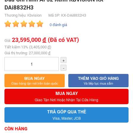
DAi8832H3
Thương hiệu: Kbvision
Mã SP: KX-DAi8832H3
0 đánh giá
23,595,000
đ
(Đã có VAT)
Giá:
Tiết kiệm 13% (3,405,000
đ
)
Giá thị trường: 27,000,000
đ
+
-
MUA NGAY
THÊM VÀO GIỎ HÀNG
Giao hàng tận nơi trên toàn quốc
Và tiếp tục mua sắm
MUA NGAY
Giao Tận Nơi Hoặc Nhận Tại Cửa Hàng
TRẢ GÓP QUA THẺ
Visa, Master, JCB
CÒN HÀNG