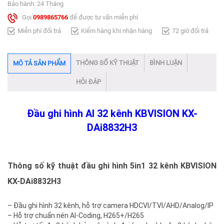
Bảo hành: 24 Tháng
Gọi
0989865766
để được tư vấn miễn phí
Miễn phí đổi trả
Kiểm hàng khi nhận hàng
72 giờ đổi trả
THÔNG SỐ KỸ THUẬT
BÌNH LUẬN
MÔ TẢ SẢN PHẨM
HỎI ĐÁP
Đầu ghi hình AI 32 kênh KBVISION KX-
DAi8832H3
Thông số kỹ thuật đầu ghi hình 5in1 32 kênh KBVISION
KX-DAi8832H3
– Đầu ghi hình 32 kênh, hỗ trợ camera HDCVI/TVI/AHD/Analog/IP
– Hỗ trợ chuẩn nén AI-Coding, H265+/H265