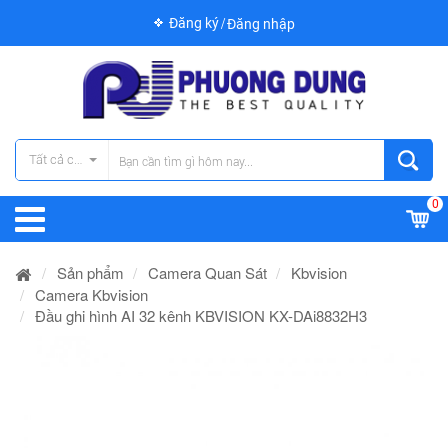
Đăng ký
Đăng nhập
Tất cả các danh mục
0
Sản phẩm
Camera Quan Sát
Kbvision
Camera Kbvision
Đầu ghi hình AI 32 kênh KBVISION KX-DAi8832H3