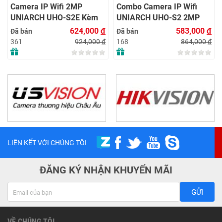
Camera IP Wifi 2MP
Combo Camera IP Wifi
UNIARCH UHO-S2E Kèm
UNIARCH UHO-S2 2MP
Thẻ Nhớ IMOU 64GB |
Kèm Thẻ Nhớ IMOU 64GB
624,000
đ
583,000
đ
Đã bán
Đã bán
Xem Từ Xa | Dễ Lắp Đặt
| Phù Hợp Nhà & Cửa Hàng
924,000
đ
864,000
đ
361
168
LIÊN KẾT VỚI CHÚNG TÔI
ĐĂNG KÝ NHẬN KHUYẾN MÃI
GỬI
VỀ CHÚNG TÔI