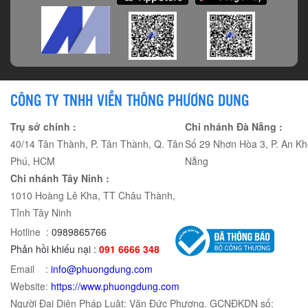
CÔNG TY TNHH VIỄN THÔNG PHƯƠNG DUNG
Trụ sở chính :
Chi nhánh Đà Nẵng :
40/14 Tân Thành, P. Tân Thành, Q. Tân
Số 29 Nhơn Hòa 3, P. An Kh
Phú, HCM
Nẵng
Chi nhánh Tây Ninh :
1010 Hoàng Lê Kha, TT Châu Thành,
Tỉnh Tây Ninh
Hotline :
0989865766
Phản hồi khiếu nại :
091 6666 348
Email :
info@phuongdung.com
Website:
https://www.phuongdung.com
Người Đại Diện Pháp Luật: Văn Đức Phương. GCNĐKDN số: