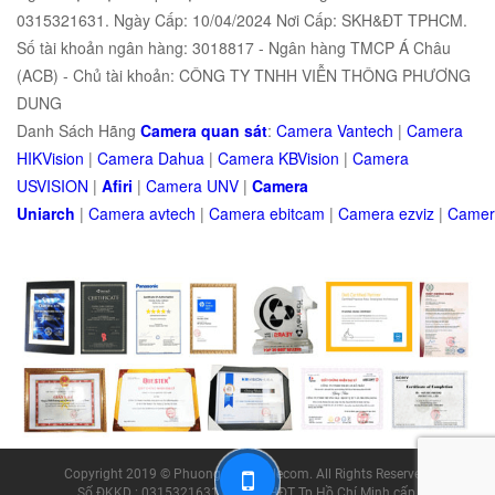
0315321631. Ngày Cấp: 10/04/2024 Nơi Cấp: SKH&ĐT TPHCM.
Số tài khoản ngân hàng: 3018817 - Ngân hàng TMCP Á Châu
(ACB) - Chủ tài khoản: CÔNG TY TNHH VIỄN THÔNG PHƯƠNG
DUNG
Danh Sách Hãng
Camera quan sát
:
Camera Vantech
|
Camera
HIKVision
|
Camera Dahua
|
Camera KBVision
|
Camera
USVISION
|
Afiri
|
Camera UNV
|
Camera
Uniarch
|
Camera
avtech
|
Camera
ebitcam
|
Camera
e
zviz
|
Came
Copyright 2019 © Phuong Dung Telecom. All Rights Reserved.
Số ĐKKD : 0315321631 do Sở KHĐT Tp.Hồ Chí Minh cấp.