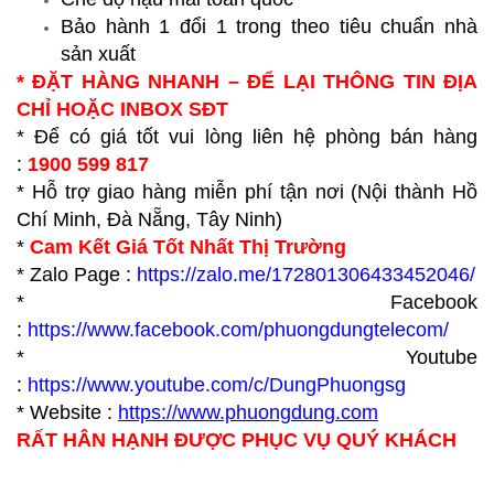
Bảo hành 1 đổi 1 trong theo tiêu chuẩn nhà
sản xuất
* ĐẶT HÀNG NHANH – ĐỂ LẠI THÔNG TIN ĐỊA
CHỈ HOẶC INBOX SĐT
* Để có giá tốt vui lòng liên hệ phòng bán hàng
:
1900 599 817
* Hỗ trợ giao hàng miễn phí tận nơi (Nội thành Hồ
Chí Minh, Đà Nẵng, Tây Ninh)
*
Cam Kết Giá Tốt Nhất Thị Trường
* Zalo Page :
https://zalo.me/172801306433452046/
* Facebook
:
https://www.facebook.com/phuongdungtelecom/
* Youtube
:
https://www.youtube.com/c/DungPhuongsg
* Website :
https://www.p
huongdung.com
RẤT HÂN HẠNH ĐƯỢC PHỤC VỤ QUÝ KHÁCH