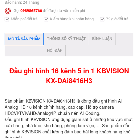
Bảo hành: 24 Tháng
Gọi
0989865766
để được tư vấn miễn phí
Miễn phí đổi trả
Kiểm hàng khi nhận hàng
72 giờ đổi trả
THÔNG SỐ KỸ THUẬT
BÌNH LUẬN
MÔ TẢ SẢN PHẨM
HỎI ĐÁP
Đầu ghi hình 16 kênh 5 in 1 KBVISION
KX-DAi8416H3​
Sản phẩm KBVISION KX-DAi8416H3 là dòng đầu ghi hình Ai
Analog HD 16 kênh chính hãng, cao cấp. Hỗ trợ camera
HDCVI/TVI/AHD/Analog/IP, chuẩn nén AI-Coding.
Đầu ghi hình KBVISION ứng dụng giám sát ở những khu vực như:
cửa hàng, nhà kho, kho hàng, phòng làm việc,…. Sản phẩm đầu
ghi hình KBVISION chất lượng đảm bảo hài lòng khách hàng khó
tính nhất.