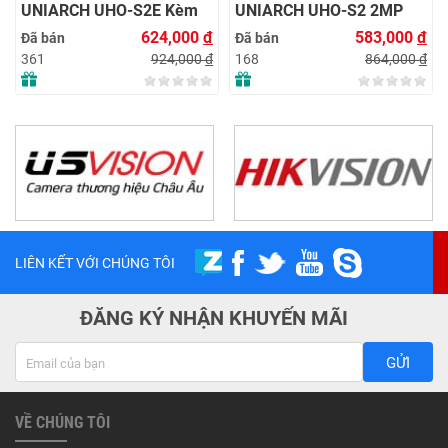
UNIARCH UHO-S2E Kèm
UNIARCH UHO-S2 2MP
Thẻ Nhớ IMOU 64GB |
Kèm Thẻ Nhớ IMOU 64GB
624,000
đ
583,000
đ
Đã bán
Đã bán
Xem Từ Xa | Dễ Lắp Đặt
| Phù Hợp Nhà & Cửa Hàng
924,000
đ
864,000
đ
361
168
LIÊN KẾT VỚI CHÚNG TÔI
ĐĂNG KÝ NHẬN KHUYẾN MÃI
GỬI
VỀ CHÚNG TÔI