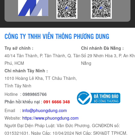
CÔNG TY TNHH VIỄN THÔNG PHƯƠNG DUNG
Trụ sở chính :
Chi nhánh Đà Nẵng :
40/14 Tân Thành, P. Tân Thành, Q. Tân
Số 29 Nhơn Hòa 3, P. An Kh
Phú, HCM
Nẵng
Chi nhánh Tây Ninh :
1010 Hoàng Lê Kha, TT Châu Thành,
Tỉnh Tây Ninh
Hotline :
0989865766
Phản hồi khiếu nại :
091 6666 348
Email :
info@phuongdung.com
Website:
https://www.phuongdung.com
Người Đại Diện Pháp Luật: Văn Đức Phương. GCNĐKDN số:
0315321631. Ngày Cấp: 10/04/2024 Nơi Cấp: SKH&ĐT TPHCM.