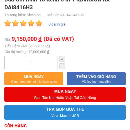
DAi8416H3
Thương hiệu: Kbvision
Mã SP: KX-DAi8416H3
0 đánh giá
9,150,000
đ
(Đã có VAT)
Giá:
Tiết kiệm 24% (2,850,000
đ
)
Giá thị trường: 12,000,000
đ
+
-
MUA NGAY
THÊM VÀO GIỎ HÀNG
Giao hàng tận nơi trên toàn quốc
Và tiếp tục mua sắm
MUA NGAY
Giao Tận Nơi Hoặc Nhận Tại Cửa Hàng
TRẢ GÓP QUA THẺ
Visa, Master, JCB
CÒN HÀNG