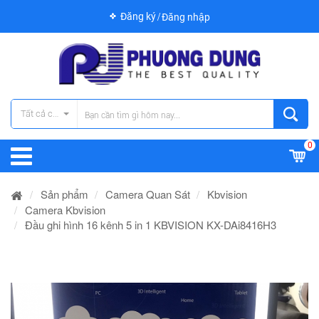
Đăng ký
Đăng nhập
Tất cả các danh mục
0
Sản phẩm
Camera Quan Sát
Kbvision
Camera Kbvision
Đầu ghi hình 16 kênh 5 in 1 KBVISION KX-DAi8416H3