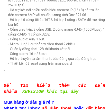
N/1080p (1 fps–15 fps); 1080N/720p/960H/D1/CIF (1 fps–
25/30 fps).
- Hỗ trợ kết nối nhiều nhãn hiệu camera IP (16+8) hỗ trợ lên
đến camera 6MP với chuẩn tương tích Onvif 21.06.
- Hỗ trợ 4 ổ cứng tối đa 16TB, hỗ trợ 1 cổng eSATA để mở rộng
lưu trữ.
- Cổng giao tiếp: 3 cổng USB, 2 cổng mạng RJ45 (1000Mbps), 1
cổng RS485, 1 cổng RS232.
- Cổng audio: 4 in/ 1 out.
- Micro: 1 in/ 1 out hỗ trợ đàm thoại 2 chiều.
- Quản lý đồng thời 128 tài khoản kết nối
- Cổng alarm: 16 in/ 6 out.
- Hỗ trợ truyền tải âm thanh, báo động qua cáp đồng trục.
- Thiết kế nút reset cứng trên mainboard.
Để tìm hiểu thêm các sản
phẩm
KBVISION khác tại đây
Mua hàng ở đâu giá rẻ ?
Nhanh tay inbox
số điện thoại
hoặc
đặt hàng