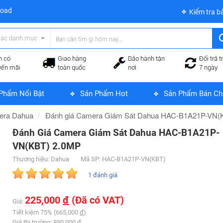
load
Kiểm tra b
các danh mục
n có
Giao hàng
Bảo hành tận
Đổi trả t
yến mãi
toàn quốc
nơi
7 ngày
Phẩm Nổi Bật
Sản Phẩm Hot
Sản Phẩm Bán Ch
era Dahua
Đánh giá Camera Giám Sát Dahua HAC-B1A21P-VN(
Đánh Giá Camera Giám Sát Dahua HAC-B1A21P-
VN(KBT) 2.0MP
Thương hiệu: Dahua
Mã SP: HAC-B1A21P-VN(KBT)
1 đánh giá
225,000
đ
(Đã có VAT)
Giá:
Tiết kiệm 75% (665,000
đ
)
Giá thị trường: 890,000
đ