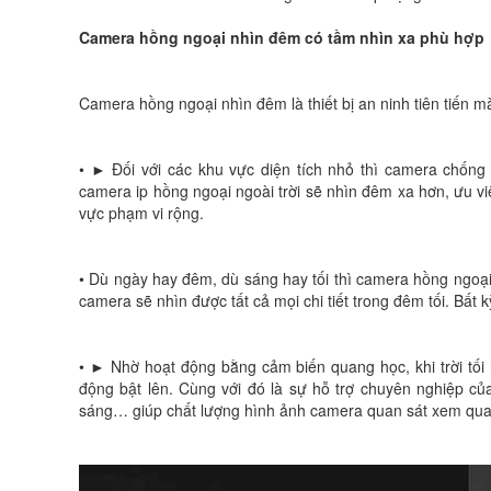
Camera hồng ngoại nhìn đêm có tầm nhìn xa phù hợp
Camera hồng ngoại nhìn đêm là thiết bị an ninh tiên tiến m
•
► Đối với các khu vực diện tích nhỏ thì camera chống
camera ip hồng ngoại ngoài trời sẽ nhìn đêm xa hơn, ưu việ
vực phạm vi rộng.
•
Dù ngày hay đêm, dù sáng hay tối thì camera hồng ngoại
camera sẽ nhìn được tất cả mọi chi tiết trong đêm tối. Bấ
•
► Nhờ hoạt động bằng cảm biến quang học, khi trời tối
động bật lên. Cùng với đó là sự hỗ trợ chuyên nghiệp củ
sáng… giúp chất lượng hình ảnh camera quan sát xem qua 