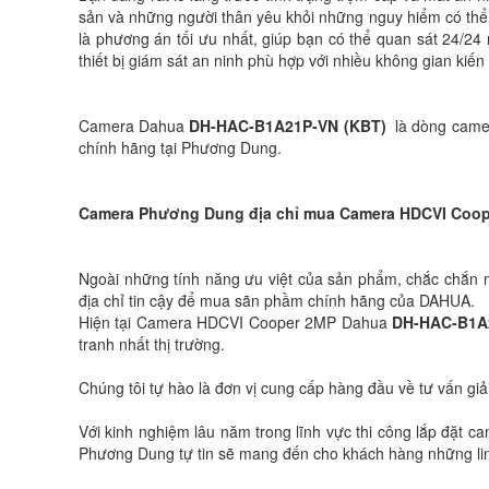
sản và những người thân yêu khỏi những nguy hiểm có thể 
là phương án tối ưu nhất, giúp bạn có thể quan sát 24/2
thiết bị giám sát an ninh phù hợp với nhiều không gian kiến
Camera Dahua
DH-HAC-B1A21P-VN (KBT)
là dòng camer
chính hãng tại Phương Dung.
Camera Phương Dung địa chỉ mua Camera HDCVI Coo
Ngoài những tính năng ưu việt của sản phẩm, chắc chắn 
địa chỉ tin cậy để mua sãn phầm chính hãng của DAHUA.
Hiện tại Camera HDCVI Cooper 2MP Dahua
DH-HAC-B1A
tranh nhất thị trường.
Chúng tôi tự hào là đơn vị cung cấp hàng đầu về tư vấn giả
Với kinh nghiệm lâu năm trong lĩnh vực thi công lắp đặt
Phương Dung tự tin sẽ mang đến cho khách hàng những linh