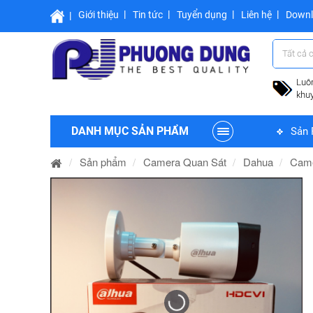
Giới thiệu
Tin tức
Tuyển dụng
Liên hệ
Down
Tất cả 
Luô
khu
DANH MỤC SẢN PHẨM
Sản 
Sản phẩm
Camera Quan Sát
Dahua
Cam