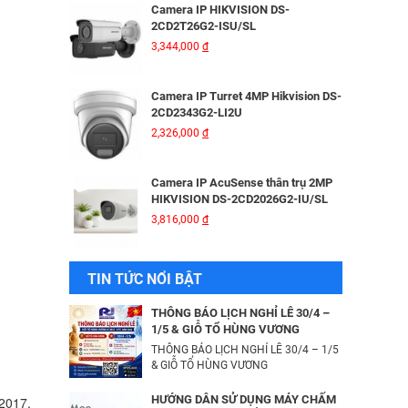
Camera IP HIKVISION DS-
624,000
đ
2CD2T26G2-ISU/SL​
3,344,000
đ
Combo Camera IP Wifi UNIARCH
UHO-S2 2MP Kèm Thẻ Nhớ IMOU
64GB | Phù Hợp Nhà & Cửa Hàng
Camera IP Turret 4MP Hikvision DS-
583,000
đ
2CD2343G2-LI2U
2,326,000
đ
Combo Camera Wifi 2MP UNIARCH
UHO-S1 + Thẻ Nhớ IMOU 64GB |
Quan Sát 24/7 | Chính Hãng
Camera IP AcuSense thân trụ 2MP
637,000
đ
HIKVISION DS-2CD2026G2-IU/SL
3,816,000
đ
BỘ MỞ RỘNG CÁP QUANG HDMI
TIN TỨC NỔI BẬT
KVM MT-VIKI MT-HK020
5,600,000
đ
THÔNG BÁO LỊCH NGHỈ LỄ 30/4 –
1/5 & GIỖ TỔ HÙNG VƯƠNG
THÔNG BÁO LỊCH NGHỈ LỄ 30/4 – 1/5
Camera IP Wifi 2MP UNIARCH T1L-
& GIỖ TỔ HÙNG VƯƠNG
2WT Kèm Thẻ Nhớ IMOU 64GB |
Xem Từ Xa | Dễ Lắp Đặt
HƯỚNG DẪN SỬ DỤNG MÁY CHẤM
 2017.