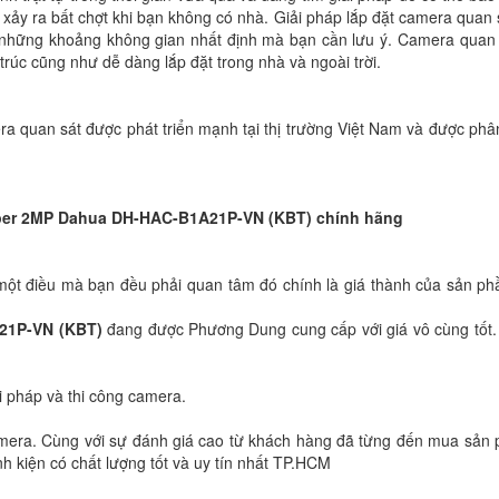
xảy ra bất chợt khi bạn không có nhà. Giải pháp lắp đặt camera quan 
4 những khoảng không gian nhất định mà bạn cần lưu ý. Camera quan 
 trúc cũng như dễ dàng lắp đặt trong nhà và ngoài trời.
a quan sát được phát triển mạnh tại thị trường Việt Nam và được phâ
per 2MP Dahua DH-HAC-B1A21P-VN (KBT) chính hãng
một điều mà bạn đều phải quan tâm đó chính là giá thành của sản p
21P-VN (KBT)
đang được Phương Dung cung cấp với giá vô cùng tốt
i pháp và thi công camera.
 camera. Cùng với sự đánh giá cao từ khách hàng đã từng đến mua sản
 kiện có chất lượng tốt và uy tín nhất TP.HCM