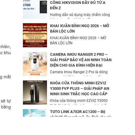
425,000
đ
CÔNG HIKVISION ĐẦY ĐỦ TỪ A
ĐẾN Z
Camera IP Wifi 2MP UNIARCH UHO-
Hướng dẫn sử dụng máy chấm công
S2E Kèm Thẻ Nhớ IMOU 64GB | Xem
Hikvision đầy đủ từ A đến...
Từ Xa | Dễ Lắp Đặt
KHAI XUÂN BÍNH NGỌ 2026 – MỞ
624,000
đ
BÁN LỘC LỚN
KHAI XUÂN BÍNH NGỌ 2026 – MỞ
Combo Camera IP Wifi UNIARCH
BÁN LỘC LỚN
UHO-S2 2MP Kèm Thẻ Nhớ IMOU
nhiên,
64GB | Phù Hợp Nhà & Cửa Hàng
ác khu
CAMERA IMOU RANGER 2 PRO –
583,000
đ
GIẢI PHÁP BẢO VỆ AN NINH TOÀN
DIỆN CHO GIA ĐÌNH HIỆN ĐẠI
Camera Imou Ranger 2 Pro là dòng
ng mắt
camera Wi-Fi trong nhà được Phương
Dung...
KHÓA CỬA THÔNG MINH EZVIZ
Y3000 FVP PLUS – GIẢI PHÁP AN
NINH SINH TRẮC HỌC CAO CẤP
 sẽ tự
Khóa cửa thông minh EZVIZ Y3000
n bằng
FVP PLUS là giải pháp an ninh thế
hệ...
TOTO LINK A702R AC1200 – Bộ
phát Wi-Fi mạnh mẽ, ổn định cho gia
đình & văn phòng | Phương Dung
Telec
TOTO LINK A702R AC1200 cung cấp