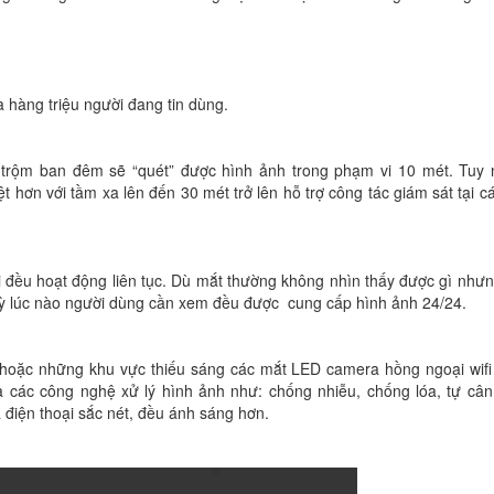
à hàng triệu người đang tin dùng.
 trộm ban đêm sẽ “quét” được hình ảnh trong phạm vi 10 mét. Tuy 
t hơn với tầm xa lên đến 30 mét trở lên hỗ trợ công tác giám sát tại c
 đều hoạt động liên tục. Dù mắt thường không nhìn thấy được gì như
t kỳ lúc nào người dùng cần xem đều được cung cấp hình ảnh 24/24.
 hoặc những khu vực thiếu sáng các mắt LED camera hồng ngoại wifi
a các công nghệ xử lý hình ảnh như: chống nhiễu, chống lóa, tự câ
điện thoại sắc nét, đều ánh sáng hơn.