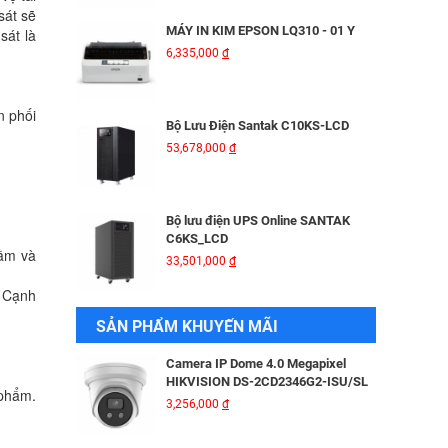
UHO-S1 + Thẻ Nhớ IMOU 64GB |
sát sẽ
Quan Sát 24/7 | Chính Hãng
MÁY IN KIM EPSON LQ310 - 01 Y
sát là
637,000
đ
6,335,000
đ
CHÂN ĐẾ LẮP CAMERA CO GIÃN
THẲNG 30-60CM - SIÊU CHẮC
n phối
CHẮN & LINH HOẠT!
Bộ Lưu Điện Santak C10KS‑LCD
131,000
đ
53,678,000
đ
Camera IP Colorvu 4MP HIKVISION
DS-2CD2047G2-LU
3,300,000
đ
Bộ lưu điện UPS Online SANTAK
C6KS_LCD
hầm và
33,501,000
đ
Camera IP 4MP HIKVISION DS-
2CD2043G2-IU
. Cạnh
2,376,000
đ
Camera IP Wifi 2MP UNIARCH T1L-
SẢN PHẨM KHUYẾN MÃI
2WT Kèm Thẻ Nhớ IMOU 64GB |
Xem Từ Xa | Dễ Lắp Đặt
Camera IP Dome 4.0 Megapixel
425,000
đ
HIKVISION DS-2CD2346G2-ISU/SL​
 phẩm.
3,256,000
đ
Camera IP Wifi 2MP UNIARCH UHO-
S2E Kèm Thẻ Nhớ IMOU 64GB | Xem
Từ Xa | Dễ Lắp Đặt