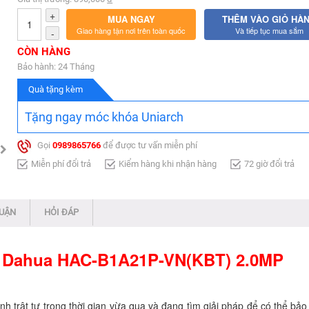
+
MUA NGAY
THÊM VÀO GIỎ HÀ
Giao hàng tận nơi trên toàn quốc
Và tiếp tục mua sắm
-
CÒN HÀNG
Bảo hành: 24 Tháng
Quà tặng kèm
Tặng ngay móc khóa Uniarch
Gọi
0989865766
để được tư vấn miễn phí
Miễn phí đổi trả
Kiểm hàng khi nhận hàng
72 giờ đổi trả
LUẬN
HỎI ĐÁP
 Dahua HAC-B1A21P-VN(KBT) 2.0MP ​
nh trật tự trong thời gian vừa qua và đang tìm giải pháp để có thể bảo 