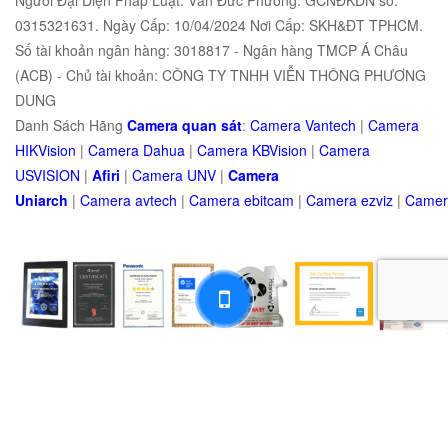
0315321631. Ngày Cấp: 10/04/2024 Nơi Cấp: SKH&ĐT TPHCM.
Số tài khoản ngân hàng: 3018817 - Ngân hàng TMCP Á Châu
(ACB) - Chủ tài khoản: CÔNG TY TNHH VIỄN THÔNG PHƯƠNG
DUNG
Danh Sách Hãng
Camera quan sát
:
Camera Vantech
|
Camera
HIKVision
|
Camera Dahua
|
Camera KBVision
|
Camera
USVISION
|
Afiri
|
Camera UNV
|
Camera
Uniarch
|
Camera
avtech
|
Camera
ebitcam
|
Camera
e
zviz
|
Came
Copyright 2019 © Phuong Dung Telecom. All Rights Reserved.