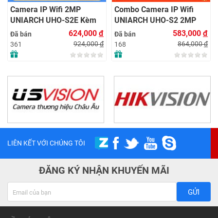
Camera IP Wifi 2MP
Combo Camera IP Wifi
UNIARCH UHO-S2E Kèm
UNIARCH UHO-S2 2MP
Thẻ Nhớ IMOU 64GB |
Kèm Thẻ Nhớ IMOU 64GB
624,000
đ
583,000
đ
Đã bán
Đã bán
Xem Từ Xa | Dễ Lắp Đặt
| Phù Hợp Nhà & Cửa Hàng
924,000
đ
864,000
đ
361
168
LIÊN KẾT VỚI CHÚNG TÔI
ĐĂNG KÝ NHẬN KHUYẾN MÃI
GỬI