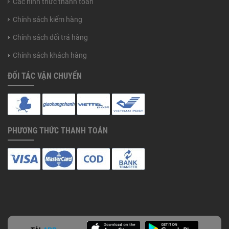
Các hình thức thanh toán
Chính sách kiểm hàng
Chính sách đổi trả hàng
Chính sách khách hàng
ĐỐI TÁC VẬN CHUYỂN
PHƯƠNG THỨC THANH TOÁN