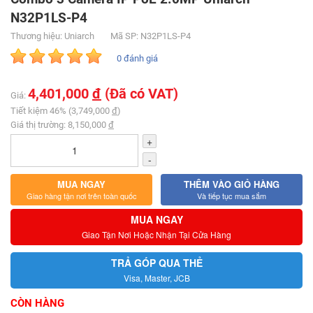
N32P1LS-P4​
Thương hiệu: Uniarch
Mã SP: N32P1LS-P4​
0 đánh giá
4,401,000
đ
(Đã có VAT)
Giá:
Tiết kiệm 46% (3,749,000
đ
)
Giá thị trường: 8,150,000
đ
+
-
MUA NGAY
THÊM VÀO GIỎ HÀNG
Giao hàng tận nơi trên toàn quốc
Và tiếp tục mua sắm
MUA NGAY
Giao Tận Nơi Hoặc Nhận Tại Cửa Hàng
TRẢ GÓP QUA THẺ
Visa, Master, JCB
CÒN HÀNG