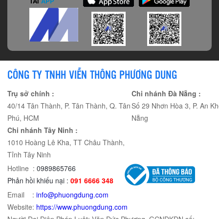
TẢI
APP
CÔNG TY TNHH VIỄN THÔNG PHƯƠNG DUNG
Trụ sở chính :
Chi nhánh Đà Nẵng :
40/14 Tân Thành, P. Tân Thành, Q. Tân
Số 29 Nhơn Hòa 3, P. An Kh
Phú, HCM
Nẵng
Chi nhánh Tây Ninh :
1010 Hoàng Lê Kha, TT Châu Thành,
Tỉnh Tây Ninh
Hotline :
0989865766
Phản hồi khiếu nại :
091 6666 348
Email :
info@phuongdung.com
Website:
https://www.phuongdung.com
Người Đại Diện Pháp Luật: Văn Đức Phương. GCNĐKDN số: