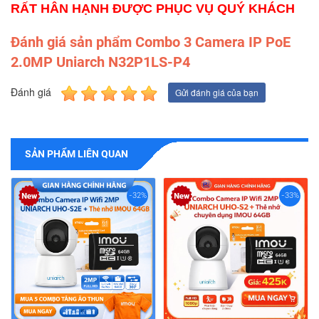
RẤT HÂN HẠNH ĐƯỢC PHỤC VỤ QUÝ KHÁCH
Đánh giá sản phẩm Combo 3 Camera IP PoE
2.0MP Uniarch N32P1LS-P4​
Đánh giá
Gửi đánh giá của bạn
SẢN PHẨM LIÊN QUAN
-32%
-33%