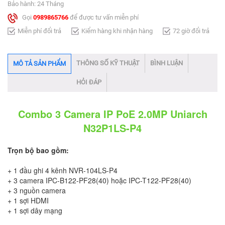
Bảo hành: 24 Tháng
Gọi
0989865766
để được tư vấn miễn phí
Miễn phí đổi trả
Kiểm hàng khi nhận hàng
72 giờ đổi trả
THÔNG SỐ KỸ THUẬT
BÌNH LUẬN
MÔ TẢ SẢN PHẨM
HỎI ĐÁP
Combo 3 Camera IP PoE 2.0MP Uniarch
N32P1LS-P4​
Trọn bộ bao gồm:
+ 1 đầu ghi 4 kênh NVR-104LS-P4
+ 3 camera IPC-B122-PF28(40) hoặc IPC-T122-PF28(40)
+ 3 nguồn camera
+ 1 sợi HDMI
+ 1 sợi dây mạng