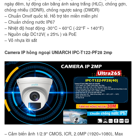
ngày đêm, tự động cân bằng ánh sáng trắng (HLC), chống gợn,
chống nhiễu (3DNR), chống ngược sáng (DWDR)
– Chuẩn Onvif quốc tế. Hỗ trợ tên miền miễn phí
– Chuẩn chống nước IP67
– Nhiệt độ hoạt động -30°C ~ 60°C (-22°F ~ 140°F)
– Nguồn cấp DC12V( ± 25% ) và PoE
– Vỏ nhựa lõi sắt
Camera IP hồng ngoại UNIARCH IPC-T122-PF28 2mp
– Cảm biến ảnh 1/2.9″ CMOS, ICR, 2.0MP (1920×1080), Max