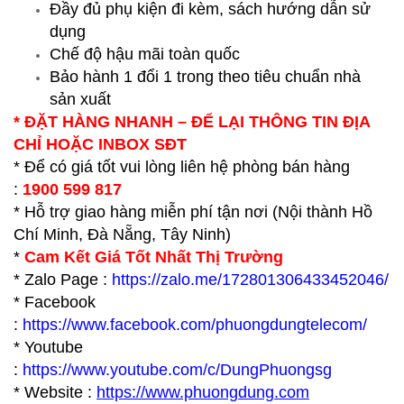
Đầy đủ phụ kiện đi kèm, sách hướng dẫn sử
dụng
Chế độ hậu mãi toàn quốc
Bảo hành 1 đổi 1 trong theo tiêu chuẩn nhà
sản xuất
* ĐẶT HÀNG NHANH – ĐỂ LẠI THÔNG TIN ĐỊA
CHỈ HOẶC INBOX SĐT
* Để có giá tốt vui lòng liên hệ phòng bán hàng
:
1900 599 817
* Hỗ trợ giao hàng miễn phí tận nơi (Nội thành Hồ
Chí Minh, Đà Nẵng, Tây Ninh)
*
Cam Kết Giá Tốt Nhất Thị Trường
* Zalo Page :
https://zalo.me/172801306433452046/
* Facebook
:
https://www.facebook.com/phuongdungtelecom/
* Youtube
:
https://www.youtube.com/c/DungPhuongsg
* Website :
https://www.p
huongdung.com