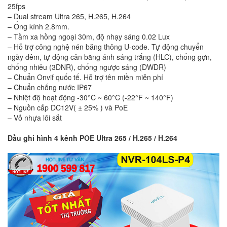
25fps
– Dual stream Ultra 265, H.265, H.264
– Ống kính 2.8mm.
– Tầm xa hồng ngoại 30m, độ nhạy sáng 0.02 Lux
– Hỗ trợ công nghệ nén băng thông U-code. Tự động chuyển
ngày đêm, tự động cân bằng ánh sáng trắng (HLC), chống gợn,
chống nhiễu (3DNR), chống ngược sáng (DWDR)
– Chuẩn Onvif quốc tế. Hỗ trợ tên miền miễn phí
– Chuẩn chống nước IP67
– Nhiệt độ hoạt động -30°C ~ 60°C (-22°F ~ 140°F)
– Nguồn cấp DC12V( ± 25% ) và PoE
– Vỏ nhựa lõi sắt
Đầu ghi hình 4 kênh POE Ultra 265 / H.265 / H.264