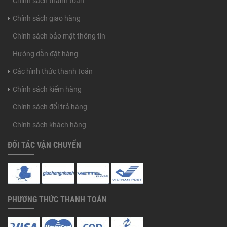
Chính sách thanh toán
Chính sách giao hàng
Chính sách bảo mật thông tin
Hướng dẫn đặt hàng
Các hình thức thanh toán
Chính sách kiểm hàng
Chính sách đổi trả hàng
Chính sách khách hàng
ĐỐI TÁC VẬN CHUYỂN
PHƯƠNG THỨC THANH TOÁN