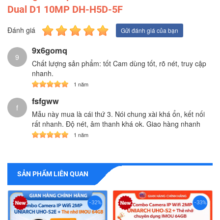
Dual D1 10MP DH-H5D-5F
Đánh giá
Gửi đánh giá của bạn
9x6gomq
9
Chất lượng sản phẩm: tốt Cam dùng tốt, rõ nét, truy cập
nhanh.
1 năm
fsfgww
f
Mẫu này mua là cái thứ 3. Nói chung xài khá ổn, kết nối
rất nhanh. Độ nét, âm thanh khá ok. Giao hàng nhanh
1 năm
SẢN PHẨM LIÊN QUAN
-32%
-33%