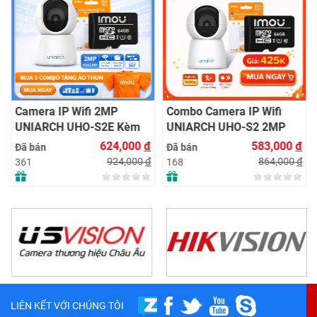
Camera IP Wifi 2MP
Combo Camera IP Wifi
UNIARCH UHO-S2E Kèm
UNIARCH UHO-S2 2MP
Thẻ Nhớ IMOU 64GB |
Kèm Thẻ Nhớ IMOU 64GB
624,000
đ
583,000
đ
Đã bán
Đã bán
Xem Từ Xa | Dễ Lắp Đặt
| Phù Hợp Nhà & Cửa Hàng
924,000
đ
864,000
đ
361
168
LIÊN KẾT VỚI CHÚNG TÔI