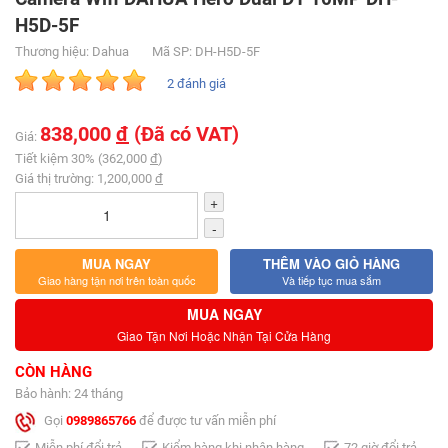
H5D-5F
Thương hiệu: Dahua
Mã SP: DH-H5D-5F
2 đánh giá
838,000
đ
(Đã có VAT)
Giá:
Tiết kiệm 30% (362,000
đ
)
Giá thị trường: 1,200,000
đ
+
-
MUA NGAY
THÊM VÀO GIỎ HÀNG
Giao hàng tận nơi trên toàn quốc
Và tiếp tục mua sắm
MUA NGAY
Giao Tận Nơi Hoặc Nhận Tại Cửa Hàng
CÒN HÀNG
Bảo hành: 24 tháng
Gọi
0989865766
để được tư vấn miễn phí
Miễn phí đổi trả
Kiểm hàng khi nhận hàng
72 giờ đổi trả