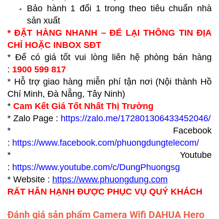
Bảo hành 1 đổi 1 trong theo tiêu chuẩn nhà
sản xuất
* ĐẶT HÀNG NHANH – ĐỂ LẠI THÔNG TIN ĐỊA
CHỈ HOẶC INBOX SĐT
* Để có giá tốt vui lòng liên hệ phòng bán hàng
:
1900 599 817
* Hỗ trợ giao hàng miễn phí tận nơi (Nội thành Hồ
Chí Minh, Đà Nẵng, Tây Ninh)
*
Cam Kết Giá Tốt Nhất Thị Trường
* Zalo Page :
https://zalo.me/172801306433452046/
* Facebook
:
https://www.facebook.com/phuongdungtelecom/
* Youtube
:
https://www.youtube.com/c/DungPhuongsg
* Website :
https://www.p
huongdung.com
RẤT HÂN HẠNH ĐƯỢC PHỤC VỤ QUÝ KHÁCH
Đánh giá sản phẩm Camera Wifi DAHUA Hero