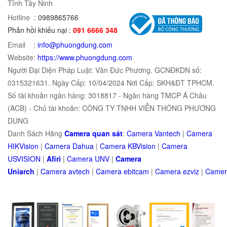
Tỉnh Tây Ninh
Hotline :
0989865766
Phản hồi khiếu nại :
091 6666 348
Email :
info@phuongdung.com
Website:
https://www.phuongdung.com
Người Đại Diện Pháp Luật: Văn Đức Phương. GCNĐKDN số:
0315321631. Ngày Cấp: 10/04/2024 Nơi Cấp: SKH&ĐT TPHCM.
Số tài khoản ngân hàng: 3018817 - Ngân hàng TMCP Á Châu
(ACB) - Chủ tài khoản: CÔNG TY TNHH VIỄN THÔNG PHƯƠNG
DUNG
Danh Sách Hãng
Camera quan sát
:
Camera Vantech
|
Camera
HIKVision
|
Camera Dahua
|
Camera KBVision
|
Camera
USVISION
|
Afiri
|
Camera UNV
|
Camera
Uniarch
|
Camera
avtech
|
Camera
ebitcam
|
Camera
e
zviz
|
Came