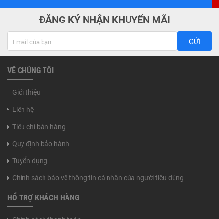
ĐĂNG KÝ NHẬN KHUYẾN MÃI
GỬI
VỀ CHÚNG TÔI
Giới thiệu
Liên hệ
Tiêu chí bán hàng
Quy định bảo hành
Tuyển dụng
Chính sách bảo vệ thông tin cá nhân của người tiêu dùng
HỔ TRỢ KHÁCH HÀNG