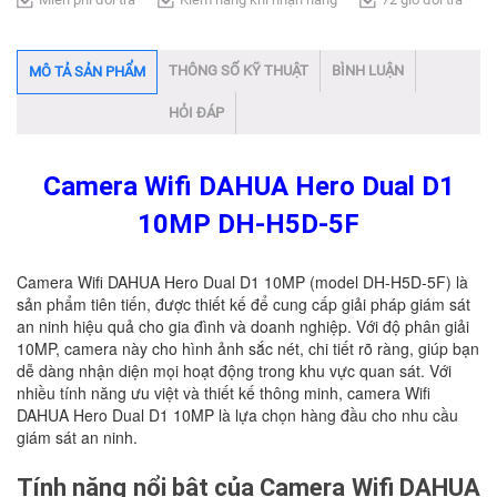
THÔNG SỐ KỸ THUẬT
BÌNH LUẬN
MÔ TẢ SẢN PHẨM
HỎI ĐÁP
Camera Wifi DAHUA Hero Dual D1
10MP DH-H5D-5F
Camera Wifi DAHUA Hero Dual D1 10MP (model DH-H5D-5F) là
sản phẩm tiên tiến, được thiết kế để cung cấp giải pháp giám sát
an ninh hiệu quả cho gia đình và doanh nghiệp. Với độ phân giải
10MP, camera này cho hình ảnh sắc nét, chi tiết rõ ràng, giúp bạn
dễ dàng nhận diện mọi hoạt động trong khu vực quan sát. Với
nhiều tính năng ưu việt và thiết kế thông minh, camera Wifi
DAHUA Hero Dual D1 10MP là lựa chọn hàng đầu cho nhu cầu
giám sát an ninh.
Tính năng nổi bật của Camera Wifi DAHUA