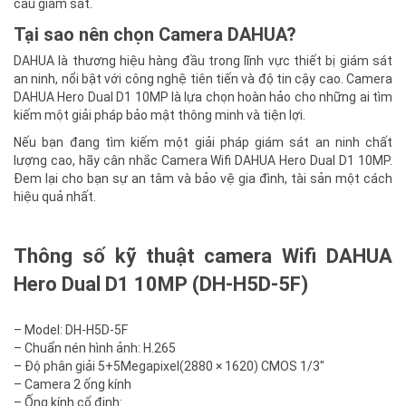
cầu giám sát.
Tại sao nên chọn Camera DAHUA?
DAHUA là thương hiệu hàng đầu trong lĩnh vực thiết bị giám sát
an ninh, nổi bật với công nghệ tiên tiến và độ tin cậy cao. Camera
DAHUA Hero Dual D1 10MP là lựa chọn hoàn hảo cho những ai tìm
kiếm một giải pháp bảo mật thông minh và tiện lợi.
Nếu bạn đang tìm kiếm một giải pháp giám sát an ninh chất
lượng cao, hãy cân nhắc Camera Wifi DAHUA Hero Dual D1 10MP.
Đem lại cho bạn sự an tâm và bảo vệ gia đình, tài sản một cách
hiệu quả nhất.
Thông số kỹ thuật camera Wifi DAHUA
Hero Dual D1 10MP (DH-H5D-5F)
– Model: DH-H5D-5F
– Chuẩn nén hình ảnh: H.265
– Độ phân giải 5+5Megapixel(2880 × 1620) CMOS 1/3″
– Camera 2 ống kính
– Ống kính cố định: