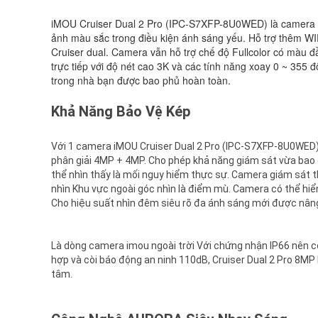
iMOU Cruiser Dual 2 Pro (IPC-S7XFP-8U0WED) là camera 
ảnh màu sắc trong điều kiện ánh sáng yếu. Hỗ trợ thêm WI
Cruiser dual. Camera vẫn hỗ trợ chế độ Fullcolor có màu đ
trực tiếp với độ nét cao 3K và các tính năng xoay 0 ~ 355
trong nhà bạn được bao phủ hoàn toàn.
Khả Năng Bảo Vệ Kép
Với 1 camera iMOU Cruiser Dual 2 Pro (IPC-S7XFP-8U0WED)
phân giải 4MP + 4MP. Cho phép khả năng giám sát vừa bao 
thể nhìn thấy là mối nguy hiểm thực sự. Camera giám sát 
nhìn Khu vực ngoài góc nhìn là điểm mù. Camera có thể hiể
Cho hiệu suất nhìn đêm siêu rõ đa ánh sáng mới được nâng
Là dòng camera imou ngoài trời Với chứng nhận IP66 nên có
hợp và còi báo động an ninh 110dB, Cruiser Dual 2 Pro 8M
tâm.