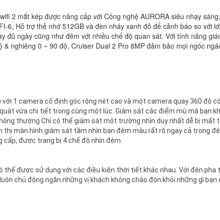
wifi 2 mắt kép được nâng cấp với Công nghệ AURORA siêu nhạy sáng,
FI-6, Hỗ trợ thẻ nhớ 512GB và đèn nháy xanh đỏ để cảnh báo so với l
ầy đủ ngày cũng như đêm với nhiều chế độ quan sát. Với tính năng giá
 độ & nghiêng 0 ~ 90 độ, Cruiser Dual 2 Pro 8MP đảm bảo mọi ngóc ngá
 với 1 camera cố định góc rộng nét cao và một camera quay 360 độ c
quát vừa chi tiết trong cùng một lúc. Giám sát các điểm mù mà bạn k
thông thường Chỉ có thể giám sát một trường nhìn duy nhất dễ bị mất
n thị màn hình giám sát tầm nhìn ban đêm màu rất rõ ngay cả trong đê
 cấp, được trang bị 4 chế độ nhìn đêm.
 thể được sử dụng với các điều kiện thời tiết khác nhau. Với đèn pha 
P luôn chủ động ngăn những vị khách không chào đón khỏi những gì bạn