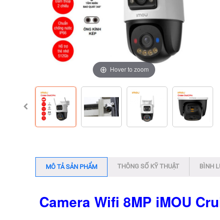
Hover to zoom
Hover to zoom
Hover to zoom
Hover to zoom
THÔNG SỐ KỸ THUẬT
BÌNH 
MÔ TẢ SẢN PHẨM
Camera Wifi 8MP iMOU Cru