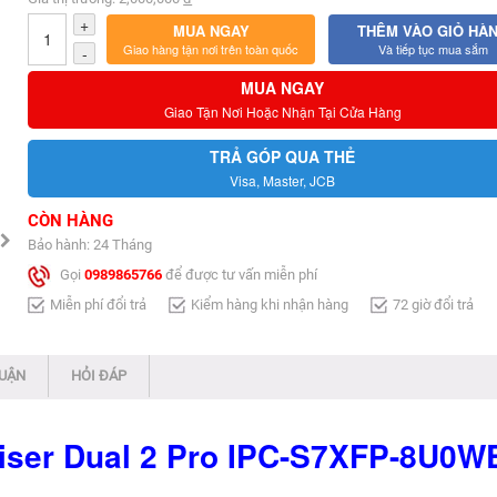
+
MUA NGAY
THÊM VÀO GIỎ HÀ
Giao hàng tận nơi trên toàn quốc
Và tiếp tục mua sắm
-
MUA NGAY
Giao Tận Nơi Hoặc Nhận Tại Cửa Hàng
TRẢ GÓP QUA THẺ
Visa, Master, JCB
CÒN HÀNG
Bảo hành: 24 Tháng
Gọi
0989865766
để được tư vấn miễn phí
Miễn phí đổi trả
Kiểm hàng khi nhận hàng
72 giờ đổi trả
LUẬN
HỎI ĐÁP
iser Dual 2 Pro IPC-S7XFP-8U0WE