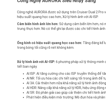
Công Nghệ AURORA Siêu Nhạy Sáng
Công nghệ AURORA được sử dụng trên Cruiser Dual 2 Pro với
hiệu suất quang học cao hơn, Xử lý hình ảnh với AI-ISP.
Cảm biến hình ảnh lớn hơn:
Sử dụng cảm biến lớn hơn, nó 
trung thực hơn. Nó có thể ghi lại được các chi tiết hình ản
Ống kính có hiệu suất quang học cao hơn:
Tăng đáng kể lư
trong bóng tối cũng rõ nét không kém.
Xử lý hình ảnh với AI-ISP:
6 phương pháp xử lý thông minh c
tiết ban ngày.
AI ISP: AI tăng cường cho các ISP truyền thống để 
AI NR: Tối ưu hóa các chi tiết sáng tối trong ảnh để 
Al 3A: Cải thiện hơn nữa khả năng xử lý hình ảnh độn
AI HDR: Nâng cấp khả năng xử lý HDR, hiệu ứng động
AI SR: Độ phân giải cao giúp cải thiện chi tiết hình ản
Phát hiện điều kiện môi trường: Mô đun hóa và phân l