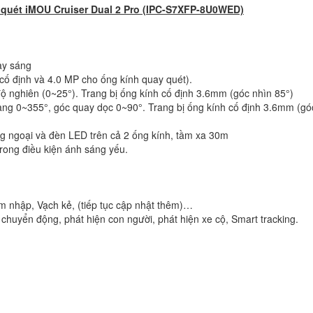
 quét iMOU Cruiser Dual 2 Pro (IPC-S7XFP-8U0WED)
ạy sáng
cố định và 4.0 MP cho ống kính quay quét).
ộ nghiên (0~25°). Trang bị ống kính cố định 3.6mm (góc nhìn 85°)
gang 0~355°, góc quay dọc 0~90°. Trang bị ống kính cố định 3.6mm (gó
 ngoại và đèn LED trên cả 2 ống kính, tầm xa 30m
ong điều kiện ánh sáng yếu.
âm nhập, Vạch kẻ, (tiếp tục cập nhật thêm)…
huyển động, phát hiện con người, phát hiện xe cộ, Smart tracking.