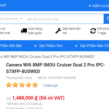
load
Kiểm tra b
các danh mục
n có
Giao hàng
Bảo hành tận
Đổi trả t
yến mãi
toàn quốc
nơi
7 ngày
Phẩm Nổi Bật
Sản Phẩm Hot
Sản Phẩm Bán Ch
a Wifi 8MP iMOU Cruiser Dual 2 Pro IPC-S7XFP-8U0WED​
Camera Wifi 8MP IMOU Cruiser Dual 2 Pro IPC-
S7XFP-8U0WED​
Thương hiệu: Imou
Mã SP: IPC-S7XFP-8U0WED​
2 đánh giá
1,488,000
đ
(Đã có VAT)
Giá:
Tiết kiệm 26% (512,000
đ
)
Giá thị trường: 2,000,000
đ