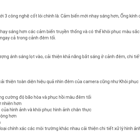
 3 công nghệ cốt lói chính là: Cảm biến mới nhạy sáng hơn, Ống kính 
nhạy sáng hơn các cảm biến truyền thống và có thể khôi phục màu sắc
h ngay cả trong cảnh đêm tối.
ợng ánh sáng lọt vào, cải thiện khả năng bắt sáng ở cảnh đêm, chi tiế
ải thiện toàn diện hiệu quả nhìn đêm của camera cũng như Khôi phục 
tăng cường độ bão hòa và phục hồi màu đêm tối
tự nhiên hơn
g của hình ảnh và khôi phục hình ảnh chân thực
 rộng hơn
h
oại chính xác các môi trường khác nhau cải thiện chi tiết xử lý hình ản