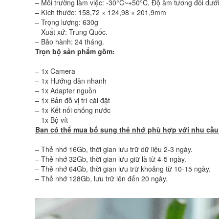
– Môi trường làm việc: -30°C~+50°C, Độ ẩm tương đối dướ
– Kích thước: 158,72 × 124,98 × 201,9mm
– Trọng lượng: 630g
– Xuất xứ: Trung Quốc.
– Bảo hành: 24 tháng.
Trọn bộ sản phẩm gồm:
– 1x Camera
– 1x Hướng dẫn nhanh
– 1x Adapter nguồn
– 1x Bản đồ vị trí cài đặt
– 1x Kết nối chống nước
– 1x Bộ vít
Bạn có thể mua bổ sung thẻ nhớ phù hợp với nhu cầ
– Thẻ nhớ 16Gb, thời gian lưu trữ dữ liệu 2-3 ngày.
– Thẻ nhớ 32Gb, thời gian lưu giữ là từ 4-5 ngày.
– Thẻ nhớ 64Gb, thời gian lưu trữ khoảng từ 10-15 ngày.
– Thẻ nhớ 128Gb, lưu trữ lên đến 20 ngày.