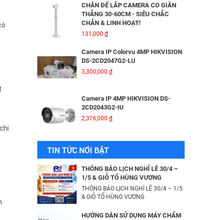
CHÂN ĐẾ LẮP CAMERA CO GIÃN
THẲNG 30-60CM - SIÊU CHẮC
CHẮN & LINH HOẠT!
có
Bộ Lưu Điện Santak C10KS‑LCD
131,000
đ
53,678,000
đ
Camera IP Colorvu 4MP HIKVISION
DS-2CD2047G2-LU
3,300,000
đ
Bộ lưu điện UPS Online SANTAK
C6KS_LCD
t
33,501,000
đ
Camera IP 4MP HIKVISION DS-
2CD2043G2-IU
2,376,000
đ
Camera IP Wifi 2MP UNIARCH T1L-
chi
2WT Kèm Thẻ Nhớ IMOU 64GB |
Xem Từ Xa | Dễ Lắp Đặt
Camera IP Dome 4.0 Megapixel
TIN TỨC NỔI BẬT
425,000
đ
HIKVISION DS-2CD2346G2-ISU/SL​
3,256,000
đ
Camera IP Wifi 2MP UNIARCH UHO-
THÔNG BÁO LỊCH NGHỈ LỄ 30/4 –
S2E Kèm Thẻ Nhớ IMOU 64GB | Xem
1/5 & GIỖ TỔ HÙNG VƯƠNG
Từ Xa | Dễ Lắp Đặt
THÔNG BÁO LỊCH NGHỈ LỄ 30/4 – 1/5
Camera IP HIKVISION DS-
624,000
& GIỖ TỔ HÙNG VƯƠNG
đ
2CD2T26G2-ISU/SL​
h
3,344,000
đ
Combo Camera IP Wifi UNIARCH
HƯỚNG DẪN SỬ DỤNG MÁY CHẤM