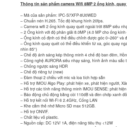
Thông tin sản phẩm camera Wifi 8MP 2 ống kính, quay
– Mã của sản phẩm: IPC-S7XFP-8U0WED
– Chuẩn nén H.265. Tốc độ khung hình 20fps.
– Camera wifi 2 ống kính quay quét ngoài trời 8MP siêu nh
– 2 Ống kính với độ phân giải 8.0MP (4.0 MP cho ống kính 
– Ống kính cố định có thể điều chỉnh được góc 0~260° và đ
– Ống kính quay quét có thể điều khiển từ xa, góc quay n
nhìn 85°)
– Chế độ ánh sáng kép thông minh 4 chế độ ban đêm, Hồng
– Công nghệ AURORA siêu nhạy sáng, hình ảnh màu sắc tr
– Chống ngược sáng HDR
– Chế độ riêng tư (new)
– Đàm thoại 2 chiều với mic và loa tích hợp sẵn
– Hỗ trợ IMOU Algo Play: phát hiện xe, phát hiện người, X
– Hỗ trợ các tính năng thông minh IMOU SENSE: phát hiện c
– Báo động chủ động bằng còi 110dB và đèn chớp xanh đỏ
– Hỗ trợ kết nối Wi-Fi 6 2.4GHz, Cổng LAN
– Khe cắm thẻ nhớ Micro SD max 512GB.
– Hỗ trợ ONVIF.
– Chất liệu vỏ plastic.
– Nguồn cấp: DC 12V/ 1A, điện năng tiêu thụ <12W