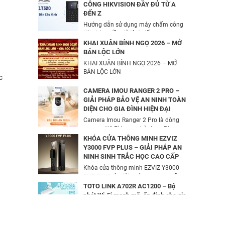
UHO-S2 2MP Kèm Thẻ Nhớ IMOU
CÔNG HIKVISION ĐẦY ĐỦ TỪ A
64GB | Phù Hợp Nhà & Cửa Hàng
ĐẾN Z
Camera IP Turret 4MP Hikvision DS-
583,000
đ
Hướng dẫn sử dụng máy chấm công
2CD2343G2-LI2U
Hikvision đầy đủ từ A đến...
2,326,000
đ
Combo Camera Wifi 2MP UNIARCH
KHAI XUÂN BÍNH NGỌ 2026 – MỞ
UHO-S1 + Thẻ Nhớ IMOU 64GB |
BÁN LỘC LỚN
Quan Sát 24/7 | Chính Hãng
KHAI XUÂN BÍNH NGỌ 2026 – MỞ
Camera IP AcuSense thân trụ 2MP
637,000
BÁN LỘC LỚN
đ
c
HIKVISION DS-2CD2026G2-IU/SL
3,816,000
đ
CAMERA IMOU RANGER 2 PRO –
GIẢI PHÁP BẢO VỆ AN NINH TOÀN
DIỆN CHO GIA ĐÌNH HIỆN ĐẠI
BỘ MỞ RỘNG CÁP QUANG HDMI
Camera Imou Ranger 2 Pro là dòng
KVM MT-VIKI MT-HK020
camera Wi-Fi trong nhà được Phương
5,600,000
đ
Dung...
KHÓA CỬA THÔNG MINH EZVIZ
Y3000 FVP PLUS – GIẢI PHÁP AN
NINH SINH TRẮC HỌC CAO CẤP
Camera IP Wifi 2MP UNIARCH T1L-
Khóa cửa thông minh EZVIZ Y3000
2WT Kèm Thẻ Nhớ IMOU 64GB |
FVP PLUS là giải pháp an ninh thế
Xem Từ Xa | Dễ Lắp Đặt
hệ...
TOTO LINK A702R AC1200 – Bộ
425,000
đ
phát Wi-Fi mạnh mẽ, ổn định cho gia
đình & văn phòng | Phương Dung
Camera IP Wifi 2MP UNIARCH UHO-
Telec
S2E Kèm Thẻ Nhớ IMOU 64GB | Xem
TOTO LINK A702R AC1200 cung cấp