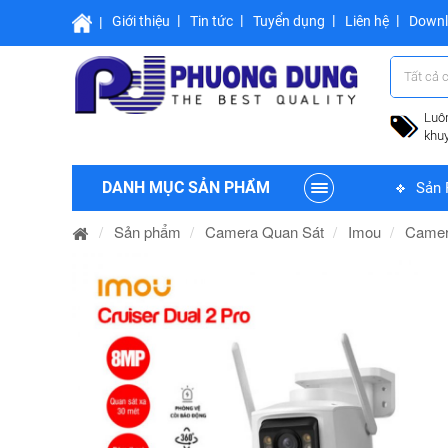
Giới thiệu
Tin tức
Tuyển dụng
Liên hệ
Down
Tất cả 
Luô
khu
DANH MỤC SẢN PHẨM
Sản 
Sản phẩm
Camera Quan Sát
Imou
Camer