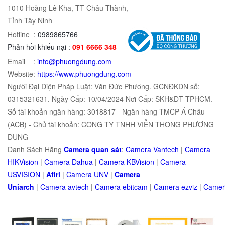
1010 Hoàng Lê Kha, TT Châu Thành,
Tỉnh Tây Ninh
Hotline :
0989865766
Phản hồi khiếu nại :
091 6666 348
Email :
info@phuongdung.com
Website:
https://www.phuongdung.com
Người Đại Diện Pháp Luật: Văn Đức Phương. GCNĐKDN số:
0315321631. Ngày Cấp: 10/04/2024 Nơi Cấp: SKH&ĐT TPHCM.
Số tài khoản ngân hàng: 3018817 - Ngân hàng TMCP Á Châu
(ACB) - Chủ tài khoản: CÔNG TY TNHH VIỄN THÔNG PHƯƠNG
DUNG
Danh Sách Hãng
Camera quan sát
:
Camera Vantech
|
Camera
HIKVision
|
Camera Dahua
|
Camera KBVision
|
Camera
USVISION
|
Afiri
|
Camera UNV
|
Camera
Uniarch
|
Camera
avtech
|
Camera
ebitcam
|
Camera
e
zviz
|
Came