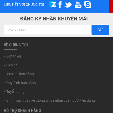
LIÊN KẾT VỚI CHÚNG TÔI
ĐĂNG KÝ NHẬN KHUYẾN MÃI
GỬI
VỀ CHÚNG TÔI
Giới thiệu
Liên hệ
Tiêu chí bán hàng
Quy định bảo hành
Tuyển dụng
Chính sách bảo vệ thông tin cá nhân của người tiêu dùng
HỔ TRỢ KHÁCH HÀNG