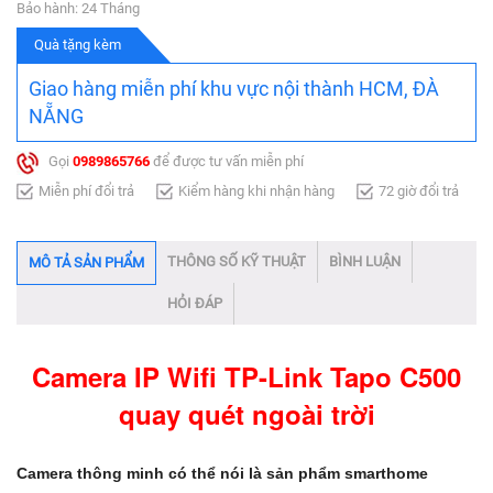
Bảo hành: 24 Tháng
Quà tặng kèm
Giao hàng miễn phí khu vực nội thành HCM, ĐÀ
NẴNG
Gọi
0989865766
để được tư vấn miễn phí
Miễn phí đổi trả
Kiểm hàng khi nhận hàng
72 giờ đổi trả
THÔNG SỐ KỸ THUẬT
BÌNH LUẬN
MÔ TẢ SẢN PHẨM
HỎI ĐÁP
Camera IP Wifi TP-Link Tapo C500
quay quét ngoài trời
Camera thông minh có thể nói là sản phẩm smarthome