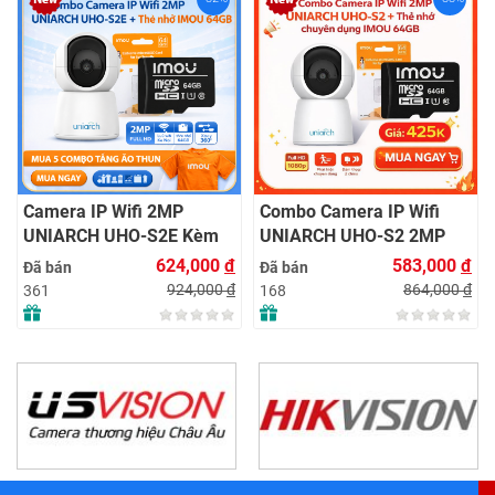
Camera IP Wifi 2MP
Combo Camera IP Wifi
UNIARCH UHO-S2E Kèm
UNIARCH UHO-S2 2MP
Thẻ Nhớ IMOU 64GB |
Kèm Thẻ Nhớ IMOU 64GB
624,000
đ
583,000
đ
Đã bán
Đã bán
Xem Từ Xa | Dễ Lắp Đặt
| Phù Hợp Nhà & Cửa Hàng
924,000
đ
864,000
đ
361
168