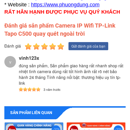
* Website :
https://www.p
huongdung.com
RẤT HÂN HẠNH ĐƯỢC PHỤC VỤ QUÝ KHÁCH
Đánh giá sản phẩm Camera IP Wifi TP-Link
Tapo C500 quay quét ngoài trời
Đánh giá
Gửi đánh giá của bạn
vinh123x
v
đúng sản phẩm, Sản phẩm giao hàng rất nhanh shop rất
nhiệt tình camera dùng rất tốt hình ảnh rất rõ nét bảo
hành 24 tháng Tính năng nổi bật: thương hiệu uy tín tp-
link
3 năm trước
SẢN PHẨM LIÊN QUAN
-32%
-33%