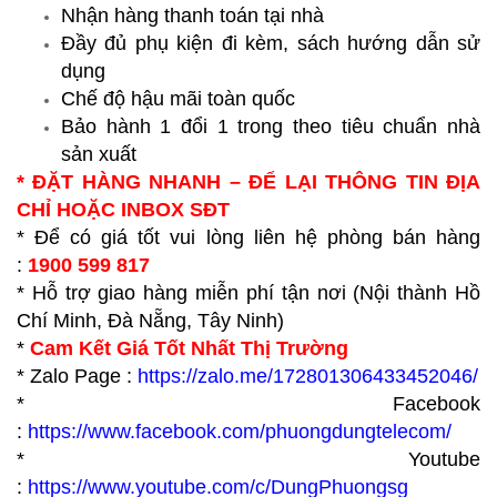
Nhận hàng thanh toán tại nhà
Đầy đủ phụ kiện đi kèm, sách hướng dẫn sử
dụng
Chế độ hậu mãi toàn quốc
Bảo hành 1 đổi 1 trong theo tiêu chuẩn nhà
sản xuất
* ĐẶT HÀNG NHANH – ĐỂ LẠI THÔNG TIN ĐỊA
CHỈ HOẶC INBOX SĐT
* Để có giá tốt vui lòng liên hệ phòng bán hàng
:
1900 599 817
* Hỗ trợ giao hàng miễn phí tận nơi (Nội thành Hồ
Chí Minh, Đà Nẵng, Tây Ninh)
*
Cam Kết Giá Tốt Nhất Thị Trường
* Zalo Page :
https://zalo.me/172801306433452046/
* Facebook
:
https://www.facebook.com/phuongdungtelecom/
* Youtube
:
https://www.youtube.com/c/DungPhuongsg