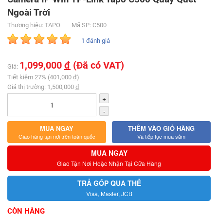
Ngoài Trời
Thương hiệu: TAPO
Mã SP: C500
1 đánh giá
1,099,000
đ
(Đã có VAT)
Giá:
Tiết kiệm 27% (401,000
đ
)
Giá thị trường: 1,500,000
đ
+
-
MUA NGAY
THÊM VÀO GIỎ HÀNG
Giao hàng tận nơi trên toàn quốc
Và tiếp tục mua sắm
MUA NGAY
Giao Tận Nơi Hoặc Nhận Tại Cửa Hàng
TRẢ GÓP QUA THẺ
Visa, Master, JCB
CÒN HÀNG