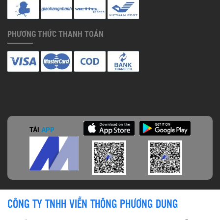
PHƯƠNG THỨC THANH TOÁN
TẢI
APP
CÔNG TY TNHH VIỄN THÔNG PHƯƠNG DUNG