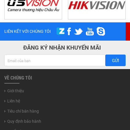
LIÊN KẾT VỚI CHÚNG TÔI
ĐĂNG KÝ NHẬN KHUYẾN MÃI
GỬI
VỀ CHÚNG TÔI
Giới thiệu
Liên hệ
Tiêu chí bán hàng
Quy định bảo hành