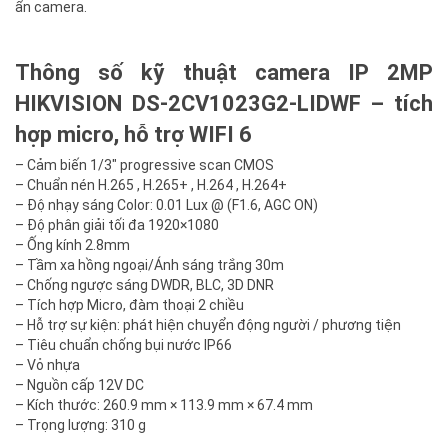
ẩn camera.
Thông số kỹ thuật camera IP 2MP
HIKVISION DS-2CV1023G2-LIDWF – tích
hợp micro, hỗ trợ WIFI 6
– Cảm biến 1/3″ progressive scan CMOS
– Chuẩn nén H.265 , H.265+ , H.264 , H.264+
– Độ nhạy sáng Color: 0.01 Lux @ (F1.6, AGC ON)
– Độ phân giải tối đa 1920×1080
– Ống kính 2.8mm
– Tầm xa hồng ngoại/Ánh sáng trắng 30m
– Chống ngược sáng DWDR, BLC, 3D DNR
– Tích hợp Micro, đàm thoại 2 chiều
– Hỗ trợ sự kiện: phát hiện chuyển động người / phương tiện
– Tiêu chuẩn chống bụi nước IP66
– Vỏ nhựa
– Nguồn cấp 12V DC
– Kích thước: 260.9 mm × 113.9 mm × 67.4 mm
– Trọng lượng: 310 g