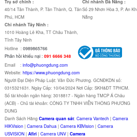
Trụ sở chính :
Chi nhánh Đà Nẵng :
40/14 Tân Thành, P. Tân Thành, Q. Tân
Số 29 Nhơn Hòa 3, P. An Kh
Phú, HCM
Nẵng
Chi nhánh Tây Ninh :
1010 Hoàng Lê Kha, TT Châu Thành,
Tỉnh Tây Ninh
Hotline :
0989865766
Phản hồi khiếu nại :
091 6666 348
Email :
info@phuongdung.com
Website:
https://www.phuongdung.com
Người Đại Diện Pháp Luật: Văn Đức Phương. GCNĐKDN số:
0315321631. Ngày Cấp: 10/04/2024 Nơi Cấp: SKH&ĐT TPHCM.
Số tài khoản ngân hàng: 3018817 - Ngân hàng TMCP Á Châu
(ACB) - Chủ tài khoản: CÔNG TY TNHH VIỄN THÔNG PHƯƠNG
DUNG
Danh Sách Hãng
Camera quan sát
:
Camera Vantech
|
Camera
HIKVision
|
Camera Dahua
|
Camera KBVision
|
Camera
USVISION
|
Afiri
|
Camera UNV
|
Camera