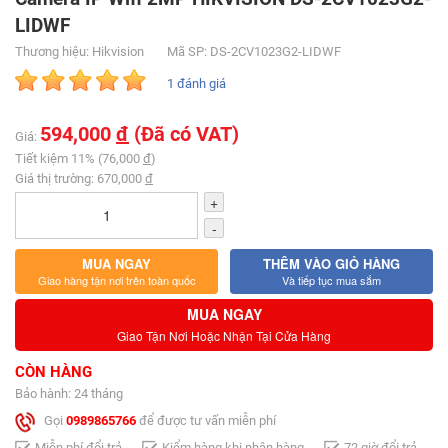
LIDWF
Thương hiệu: Hikvision
Mã SP: DS-2CV1023G2-LIDWF
1 đánh giá
594,000
đ
(Đã có VAT)
Giá:
Tiết kiệm 11% (76,000
đ
)
Giá thị trường: 670,000
đ
+
-
MUA NGAY
THÊM VÀO GIỎ HÀNG
Giao hàng tận nơi trên toàn quốc
Và tiếp tục mua sắm
MUA NGAY
Giao Tận Nơi Hoặc Nhận Tại Cửa Hàng
CÒN HÀNG
Bảo hành: 24 tháng
Gọi
0989865766
để được tư vấn miễn phí
Miễn phí đổi trả
Kiểm hàng khi nhận hàng
72 giờ đổi trả