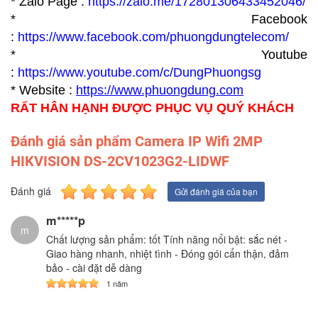
* Zalo Page :
https://zalo.me/172801306433452046/
* Facebook
:
https://www.facebook.com/phuongdungtelecom/
* Youtube
:
https://www.youtube.com/c/DungPhuongsg
* Website :
https://www.p
huongdung.com
RẤT HÂN HẠNH ĐƯỢC PHỤC VỤ QUÝ KHÁCH
Đánh giá sản phẩm Camera IP Wifi 2MP
HIKVISION DS-2CV1023G2-LIDWF
Đánh giá
Gửi đánh giá của bạn
m*****p
m
Chất lượng sản phẩm: tốt Tính năng nổi bật: sắc nét -
Giao hàng nhanh, nhiệt tình - Đóng gói cẩn thận, đảm
bảo - cài đặt dễ dàng
1 năm