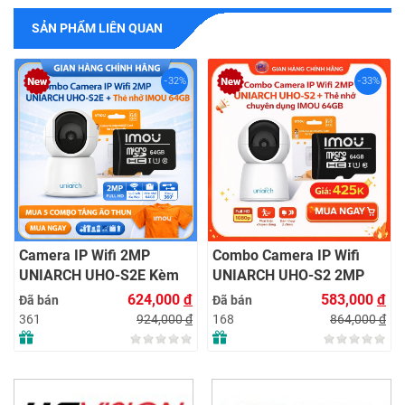
SẢN PHẨM LIÊN QUAN
-32%
-33%
Camera IP Wifi 2MP
Combo Camera IP Wifi
UNIARCH UHO-S2E Kèm
UNIARCH UHO-S2 2MP
Thẻ Nhớ IMOU 64GB |
Kèm Thẻ Nhớ IMOU 64GB
624,000
đ
583,000
đ
Đã bán
Đã bán
Xem Từ Xa | Dễ Lắp Đặt
| Phù Hợp Nhà & Cửa Hàng
924,000
đ
864,000
đ
361
168