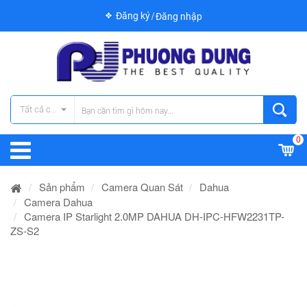
Đăng ký
Đăng nhập
Tất cả các danh mục
0
Sản phẩm
Camera Quan Sát
Dahua
Camera Dahua
Camera IP Starlight 2.0MP DAHUA DH-IPC-HFW2231TP-
ZS-S2