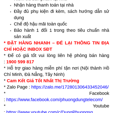
Nhận hàng thanh toán tại nhà
Đầy đủ phụ kiện đi kèm, sách hướng dẫn sử
dụng
Chế độ hậu mãi toàn quốc
Bảo hành 1 đổi 1 trong theo tiêu chuẩn nhà
sản xuất
* ĐẶT HÀNG NHANH – ĐỂ LẠI THÔNG TIN ĐỊA
CHỈ HOẶC INBOX SĐT
* Để có giá tốt vui lòng liên hệ phòng bán hàng
:
1900 599 817
* Hỗ trợ giao hàng miễn phí tận nơi (Nội thành Hồ
Chí Minh, Đà Nẵng, Tây Ninh)
*
Cam Kết Giá Tốt Nhất Thị Trường
* Zalo Page :
https://zalo.me/172801306433452046/
* Facebook
:
https://www.facebook.com/phuongdungtelecom/
* Youtube
:
https://www.youtube.com/c/DungPhuongsg