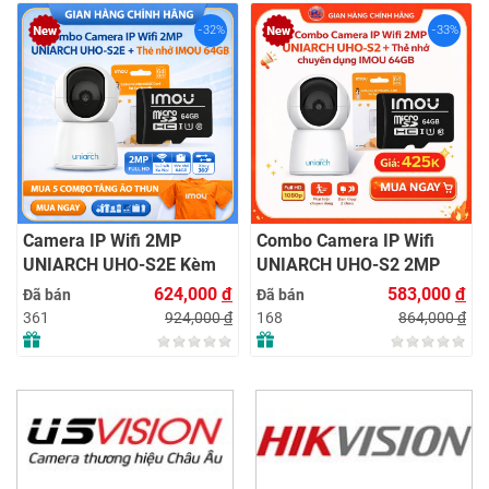
-32%
-33%
Camera IP Wifi 2MP
Combo Camera IP Wifi
UNIARCH UHO-S2E Kèm
UNIARCH UHO-S2 2MP
Thẻ Nhớ IMOU 64GB |
Kèm Thẻ Nhớ IMOU 64GB
624,000
đ
583,000
đ
Đã bán
Đã bán
Xem Từ Xa | Dễ Lắp Đặt
| Phù Hợp Nhà & Cửa Hàng
924,000
đ
864,000
đ
361
168