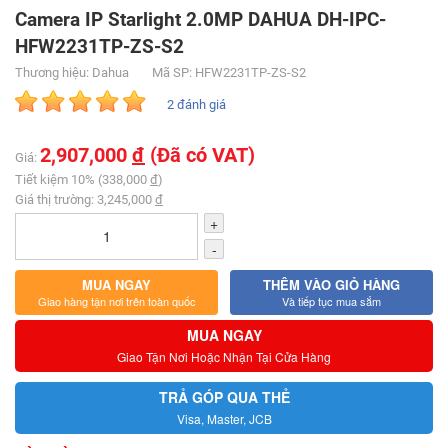
Camera IP Starlight 2.0MP DAHUA DH-IPC-
HFW2231TP-ZS-S2
Thương hiệu: Dahua
Mã SP: HFW2231TP-ZS-S2
2 đánh giá
2,907,000
đ
(Đã có VAT)
Giá:
Tiết kiệm 10% (338,000
đ
)
Giá thị trường: 3,245,000
đ
+
-
MUA NGAY
THÊM VÀO GIỎ HÀNG
Giao hàng tận nơi trên toàn quốc
Và tiếp tục mua sắm
MUA NGAY
Giao Tận Nơi Hoặc Nhận Tại Cửa Hàng
TRẢ GÓP QUA THẺ
Visa, Master, JCB