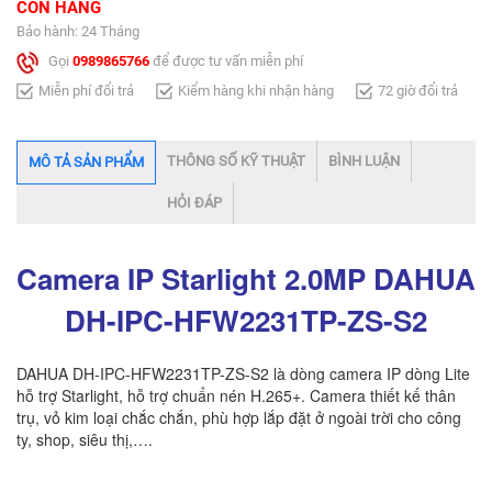
CÒN HÀNG
Bảo hành: 24 Tháng
Gọi
0989865766
để được tư vấn miễn phí
Miễn phí đổi trả
Kiểm hàng khi nhận hàng
72 giờ đổi trả
THÔNG SỐ KỸ THUẬT
BÌNH LUẬN
MÔ TẢ SẢN PHẨM
HỎI ĐÁP
Camera IP Starlight 2.0MP DAHUA
DH-IPC-HFW2231TP-ZS-S2
DAHUA DH-IPC-HFW2231TP-ZS-S2 là dòng camera IP dòng Lite
hỗ trợ Starlight, hỗ trợ chuẩn nén H.265+. Camera thiết kế thân
trụ, vỏ kim loại chắc chắn, phù hợp lắp đặt ở ngoài trời cho công
ty, shop, siêu thị,….