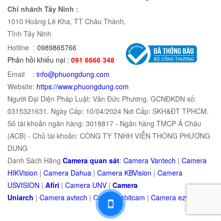
Chi nhánh Tây Ninh :
1010 Hoàng Lê Kha, TT Châu Thành,
Tỉnh Tây Ninh
Hotline :
0989865766
Phản hồi khiếu nại :
091 6666 348
Email :
info@phuongdung.com
Website:
https://www.phuongdung.com
Người Đại Diện Pháp Luật: Văn Đức Phương. GCNĐKDN số:
0315321631. Ngày Cấp: 10/04/2024 Nơi Cấp: SKH&ĐT TPHCM.
Số tài khoản ngân hàng: 3018817 - Ngân hàng TMCP Á Châu
(ACB) - Chủ tài khoản: CÔNG TY TNHH VIỄN THÔNG PHƯƠNG
DUNG
Danh Sách Hãng
Camera quan sát
:
Camera Vantech
|
Camera
HIKVision
|
Camera Dahua
|
Camera KBVision
|
Camera
USVISION
|
Afiri
|
Camera UNV
|
Camera
Uniarch
|
Camera
avtech
|
Camera
ebitcam
|
Camera
e
zviz
|
Came