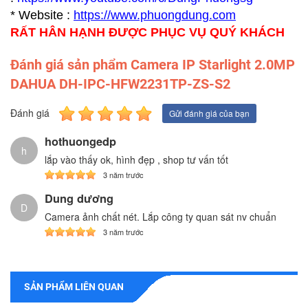
* Website :
https://www.p
huongdung.com
RẤT HÂN HẠNH ĐƯỢC PHỤC VỤ QUÝ KHÁCH
Đánh giá sản phẩm Camera IP Starlight 2.0MP
DAHUA DH-IPC-HFW2231TP-ZS-S2
Đánh giá
Gửi đánh giá của bạn
hothuongedp
h
lắp vào thấy ok, hình đẹp , shop tư vấn tốt
3 năm trước
Dung dương
D
Camera ảnh chất nét. Lắp công ty quan sát nv chuẩn
3 năm trước
SẢN PHẨM LIÊN QUAN