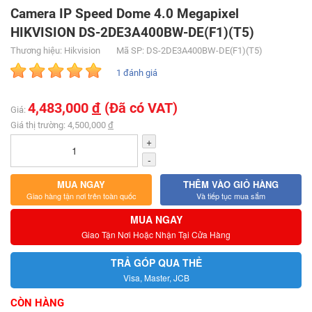
Camera IP Speed Dome 4.0 Megapixel
HIKVISION DS-2DE3A400BW-DE(F1)(T5)
Thương hiệu: Hikvision
Mã SP: DS-2DE3A400BW-DE(F1)(T5)
1 đánh giá
4,483,000
đ
(Đã có VAT)
Giá:
Giá thị trường: 4,500,000
đ
+
-
MUA NGAY
THÊM VÀO GIỎ HÀNG
Giao hàng tận nơi trên toàn quốc
Và tiếp tục mua sắm
MUA NGAY
Giao Tận Nơi Hoặc Nhận Tại Cửa Hàng
TRẢ GÓP QUA THẺ
Visa, Master, JCB
CÒN HÀNG