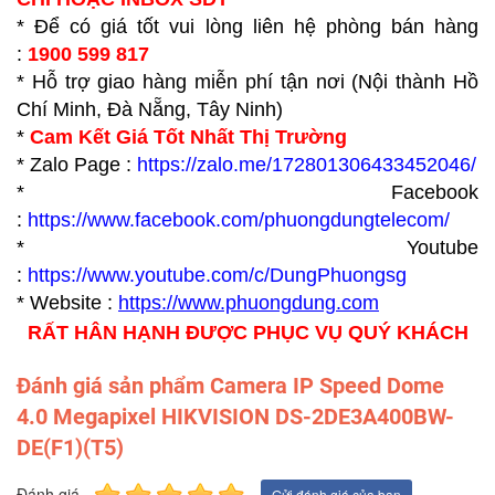
* Để có giá tốt vui lòng liên hệ phòng bán hàng
:
1900 599 817
* Hỗ trợ giao hàng miễn phí tận nơi (Nội thành Hồ
Chí Minh, Đà Nẵng, Tây Ninh)
*
Cam Kết Giá Tốt Nhất Thị Trường
* Zalo Page :
https://zalo.me/172801306433452046/
* Facebook
:
https://www.facebook.com/phuongdungtelecom/
* Youtube
:
https://www.youtube.com/c/DungPhuongsg
* Website :
https://www.p
huongdung.com
RẤT HÂN HẠNH ĐƯỢC PHỤC VỤ QUÝ KHÁCH
Đánh giá sản phẩm Camera IP Speed Dome
4.0 Megapixel HIKVISION DS-2DE3A400BW-
DE(F1)(T5)
Đánh giá
Gửi đánh giá của bạn