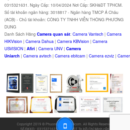
0315321631. Ngày Cấp: 10/04/2024 Nơi Cấp: SKH&ĐT TPHCM.
Số tài khoản ngân hàng: 3018817 - Ngân hàng TMCP Á Châu
(ACB) - Chủ tài khoản: CÔNG TY TNHH VIỄN THÔNG PHƯƠNG
DUNG
Danh Sách Hãng
Camera quan sát
:
Camera Vantech
|
Camera
HIKVision
|
Camera Dahua
|
Camera KBVision
|
Camera
USVISION
|
Afiri
|
Camera UNV
|
Camera
Uniarch
|
Camera
avtech
|
Camera
ebitcam
|
Camera
e
zviz
|
Came
Copyright 2019 © Phuong Dung Telecom. All Rights Reserved.
Số ĐKKD : 0315321631 do Sở KHĐT Tp.Hồ Chí Minh cấp.