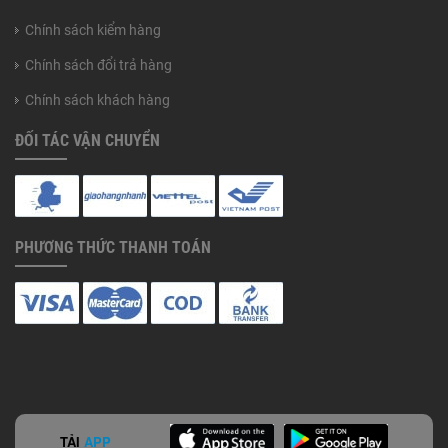
Chính sách kiểm hàng
Chính sách đổi trả hàng
Chính sách khách hàng
ĐỐI TÁC VẬN CHUYỂN
PHƯƠNG THỨC THANH TOÁN
TẢI
APP