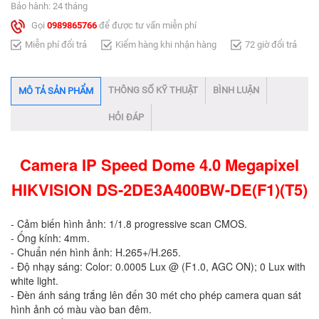
Bảo hành: 24 tháng
Gọi
0989865766
để được tư vấn miễn phí
Miễn phí đổi trả
Kiểm hàng khi nhận hàng
72 giờ đổi trả
THÔNG SỐ KỸ THUẬT
BÌNH LUẬN
MÔ TẢ SẢN PHẨM
HỎI ĐÁP
Camera IP Speed Dome 4.0 Megapixel
HIKVISION DS-2DE3A400BW-DE(F1)(T5)
- Cảm biến hình ảnh: 1/1.8 progressive scan CMOS.
- Ống kính: 4mm.
- Chuẩn nén hình ảnh: H.265+/H.265.
- Độ nhạy sáng: Color: 0.0005 Lux @ (F1.0, AGC ON); 0 Lux with
white light.
- Đèn ánh sáng trắng lên đến 30 mét cho phép camera quan sát
hình ảnh có màu vào ban đêm.