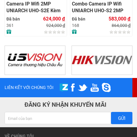
Camera IP Wifi 2MP
Combo Camera IP Wifi
UNIARCH UHO-S2E Kèm
UNIARCH UHO-S2 2MP
Thẻ Nhớ IMOU 64GB |
Kèm Thẻ Nhớ IMOU 64GB
624,000
đ
583,000
đ
Đã bán
Đã bán
Xem Từ Xa | Dễ Lắp Đặt
| Phù Hợp Nhà & Cửa Hàng
924,000
đ
864,000
đ
361
168
LIÊN KẾT VỚI CHÚNG TÔI
ĐĂNG KÝ NHẬN KHUYẾN MÃI
GỬI
VỀ CHÚNG TÔI