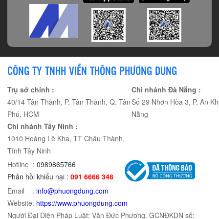
CÔNG TY TNHH VIỄN THÔNG PHƯƠNG DUNG
Trụ sở chính :
Chi nhánh Đà Nẵng :
40/14 Tân Thành, P. Tân Thành, Q. Tân
Số 29 Nhơn Hòa 3, P. An Kh
Phú, HCM
Nẵng
Chi nhánh Tây Ninh :
1010 Hoàng Lê Kha, TT Châu Thành,
Tỉnh Tây Ninh
Hotline :
0989865766
Phản hồi khiếu nại :
091 6666 348
Email :
info@phuongdung.com
Website:
https://www.phuongdung.com
Người Đại Diện Pháp Luật: Văn Đức Phương. GCNĐKDN số: