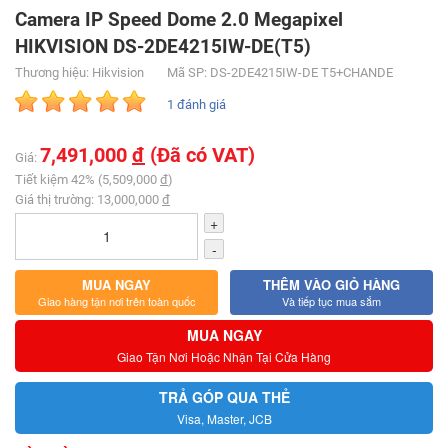
Camera IP Speed Dome 2.0 Megapixel
HIKVISION DS-2DE4215IW-DE(T5)
Thương hiệu: Hikvision
Mã SP: DS-2DE4215IW-DE T5+CHANDE
1 đánh giá
7,491,000
đ
(Đã có VAT)
Giá:
Tiết kiệm 42% (5,509,000
đ
)
Giá thị trường: 13,000,000
đ
+
-
MUA NGAY
THÊM VÀO GIỎ HÀNG
Giao hàng tận nơi trên toàn quốc
Và tiếp tục mua sắm
MUA NGAY
Giao Tận Nơi Hoặc Nhận Tại Cửa Hàng
TRẢ GÓP QUA THẺ
Visa, Master, JCB