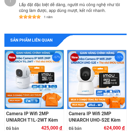
l
Lắp đặt đặc biệt dễ dàng, người mù công nghệ như tôi
cũng làm được, app dùng mượt, kết nối nhanh.
1 năm
SẢN PHẨM LIÊN QUAN
-67%
-32%
Camera IP Wifi 2MP
Camera IP Wifi 2MP
UNIARCH T1L-2WT Kèm
UNIARCH UHO-S2E Kèm
Thẻ Nhớ IMOU 64GB |
Thẻ Nhớ IMOU 64GB |
425,000
đ
624,000
đ
Đã bán
Đã bán