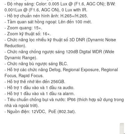
- Độ nhạy sáng: Color: 0.005 Lux @ (F1.6, AGC ON); B/W:
0.001Lux @ (F1.6, AGC ON), 0 Lux with IR.
- Hỗ trợ chuẩn nén hình ảnh: H.265+/H.265.
- Tầm quan sát hồng ngoại: Lên đến 100 mét.
- Zoom quang: 15×.
- Zoom kỹ thuật số: 16×.
- Chức năng lọc nhiễu kỹ thuật số 3D DNR (Dynamic Noise
Reduction).
- Chức năng chống ngược sáng 120dB Digital WDR (Wide
Dynamic Range).
- Chức năng bù ngược sáng BLC.
- Hỗ trợ các chức năng Defog, Regional Exposure, Regional
Focus, Rapid Focus.
- Hỗ trợ thẻ nhớ lên đến 256GB.
- Hỗ trợ 1 đầu vào và 1 đầu ra audio.
- Hỗ trợ 1 đầu vào và 1 đầu ra alarm.
- Tiêu chuẩn chống bụi và nước: IP66 (thích hợp sử dụng trong
nhà và ngoài trời).
- Nguồn điện: 12VDC, PoE (802.3at).