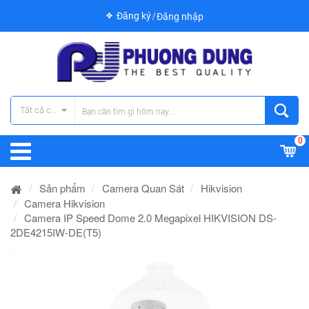
Đăng ký
Đăng nhập
Tất cả các danh mục
0
Sản phẩm
Camera Quan Sát
Hikvision
Camera Hikvision
Camera IP Speed Dome 2.0 Megapixel HIKVISION DS-
2DE4215IW-DE(T5)