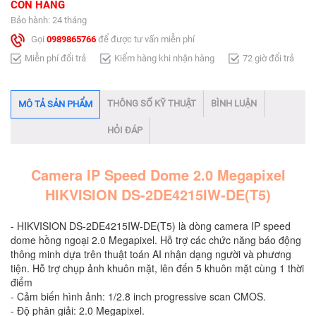
CÒN HÀNG
Bảo hành: 24 tháng
Gọi
0989865766
để được tư vấn miễn phí
Miễn phí đổi trả
Kiểm hàng khi nhận hàng
72 giờ đổi trả
THÔNG SỐ KỸ THUẬT
BÌNH LUẬN
MÔ TẢ SẢN PHẨM
HỎI ĐÁP
Camera IP Speed Dome 2.0 Megapixel
HIKVISION DS-2DE4215IW-DE(T5)
- HIKVISION DS-2DE4215IW-DE(T5) là dòng camera IP speed
dome hồng ngoại 2.0 Megapixel. Hỗ trợ các chức năng báo động
thông minh dựa trên thuật toán AI nhận dạng người và phương
tiện. Hỗ trợ chụp ảnh khuôn mặt, lên đến 5 khuôn mặt cùng 1 thời
điểm
- Cảm biến hình ảnh: 1/2.8 inch progressive scan CMOS.
- Độ phân giải: 2.0 Megapixel.