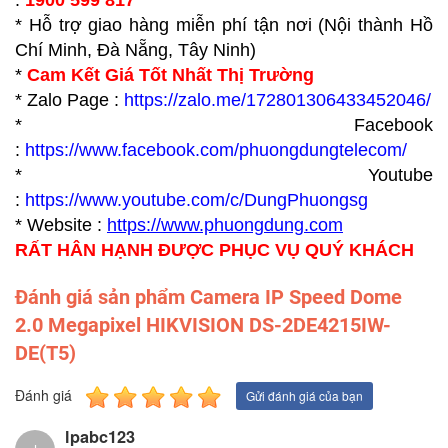
:
1900 599 817
* Hỗ trợ giao hàng miễn phí tận nơi (Nội thành Hồ
Chí Minh, Đà Nẵng, Tây Ninh)
*
Cam Kết Giá Tốt Nhất Thị Trường
* Zalo Page :
https://zalo.me/172801306433452046/
* Facebook
:
https://www.facebook.com/phuongdungtelecom/
* Youtube
:
https://www.youtube.com/c/DungPhuongsg
* Website :
https://www.p
huongdung.com
RẤT HÂN HẠNH ĐƯỢC PHỤC VỤ QUÝ KHÁCH
Đánh giá sản phẩm Camera IP Speed Dome
2.0 Megapixel HIKVISION DS-2DE4215IW-
DE(T5)
Đánh giá
Gửi đánh giá của bạn
lpabc123