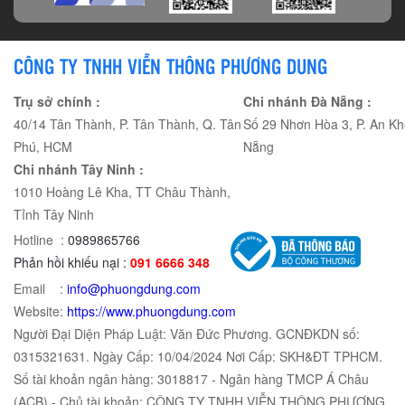
CÔNG TY TNHH VIỄN THÔNG PHƯƠNG DUNG
Trụ sở chính :
Chi nhánh Đà Nẵng :
40/14 Tân Thành, P. Tân Thành, Q. Tân
Số 29 Nhơn Hòa 3, P. An Kh
Phú, HCM
Nẵng
Chi nhánh Tây Ninh :
1010 Hoàng Lê Kha, TT Châu Thành,
Tỉnh Tây Ninh
Hotline :
0989865766
Phản hồi khiếu nại :
091 6666 348
Email :
info@phuongdung.com
Website:
https://www.phuongdung.com
Người Đại Diện Pháp Luật: Văn Đức Phương. GCNĐKDN số:
0315321631. Ngày Cấp: 10/04/2024 Nơi Cấp: SKH&ĐT TPHCM.
Số tài khoản ngân hàng: 3018817 - Ngân hàng TMCP Á Châu
(ACB) - Chủ tài khoản: CÔNG TY TNHH VIỄN THÔNG PHƯƠNG