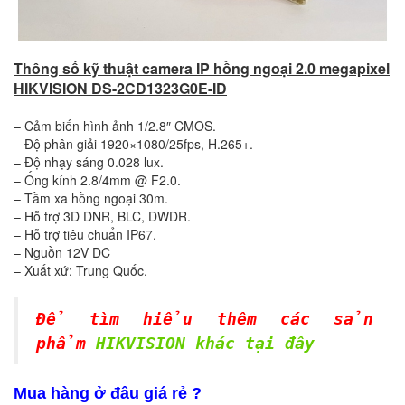
Thông số kỹ thuật camera IP hồng ngoại 2.0 megapixel
HIKVISION DS-2CD1323G0E-ID
– Cảm biến hình ảnh 1/2.8″ CMOS.
– Độ phân giải 1920×1080/25fps, H.265+.
– Độ nhạy sáng 0.028 lux.
– Ống kính 2.8/4mm @ F2.0.
– Tầm xa hồng ngoại 30m.
– Hỗ trợ 3D DNR, BLC, DWDR.
– Hỗ trợ tiêu chuẩn IP67.
– Nguồn 12V DC
– Xuất xứ: Trung Quốc.
Để tìm hiểu thêm các sản
phẩm
HIKVISION khác tại đây
Mua hàng ở đâu giá rẻ ?