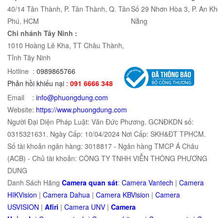
40/14 Tân Thành, P. Tân Thành, Q. Tân
Số 29 Nhơn Hòa 3, P. An Kh
Phú, HCM
Nẵng
Chi nhánh Tây Ninh :
1010 Hoàng Lê Kha, TT Châu Thành,
Tỉnh Tây Ninh
Hotline :
0989865766
Phản hồi khiếu nại :
091 6666 348
Email :
info@phuongdung.com
Website:
https://www.phuongdung.com
Người Đại Diện Pháp Luật: Văn Đức Phương. GCNĐKDN số:
0315321631. Ngày Cấp: 10/04/2024 Nơi Cấp: SKH&ĐT TPHCM.
Số tài khoản ngân hàng: 3018817 - Ngân hàng TMCP Á Châu
(ACB) - Chủ tài khoản: CÔNG TY TNHH VIỄN THÔNG PHƯƠNG
DUNG
Danh Sách Hãng
Camera quan sát
:
Camera Vantech
|
Camera
HIKVision
|
Camera Dahua
|
Camera KBVision
|
Camera
USVISION
|
Afiri
|
Camera UNV
|
Camera