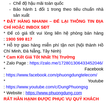
Chế độ hậu mãi toàn quốc
Bảo hành 1 đổi 1 trong theo tiêu chuẩn nhà
sản xuất
* ĐẶT HÀNG NHANH – ĐỂ LẠI THÔNG TIN ĐỊA
CHỈ HOẶC INBOX SĐT
* Để có giá tốt vui lòng liên hệ phòng bán hàng
:
1900 599 817
* Hỗ trợ giao hàng miễn phí tận nơi (Nội thành Hồ
Chí Minh, Đà Nẵng, Tây Ninh)
*
Cam Kết Giá Tốt Nhất Thị Trường
* Zalo Page :
https://zalo.me/172801306433452046/
* Facebook
:
https://www.facebook.com/phuongdungtelecom/
* Youtube
:
https://www.youtube.com/c/DungPhuongsg
* Website :
https://www.p
huongdung.com
RẤT HÂN HẠNH ĐƯỢC PHỤC VỤ QUÝ KHÁCH