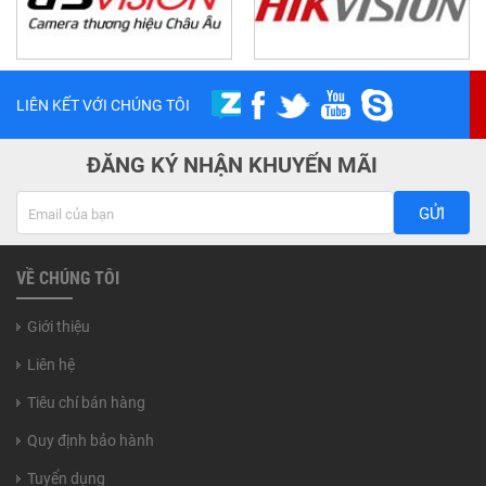
LIÊN KẾT VỚI CHÚNG TÔI
ĐĂNG KÝ NHẬN KHUYẾN MÃI
GỬI
VỀ CHÚNG TÔI
Giới thiệu
Liên hệ
Tiêu chí bán hàng
Quy định bảo hành
Tuyển dụng