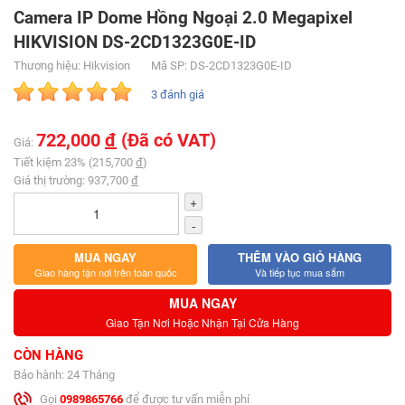
Camera IP Dome Hồng Ngoại 2.0 Megapixel
HIKVISION DS-2CD1323G0E-ID
Thương hiệu: Hikvision
Mã SP: DS-2CD1323G0E-ID
3 đánh giá
722,000
đ
(Đã có VAT)
Giá:
Tiết kiệm 23% (215,700
đ
)
Giá thị trường: 937,700
đ
+
-
MUA NGAY
THÊM VÀO GIỎ HÀNG
Giao hàng tận nơi trên toàn quốc
Và tiếp tục mua sắm
MUA NGAY
Giao Tận Nơi Hoặc Nhận Tại Cửa Hàng
CÒN HÀNG
Bảo hành: 24 Tháng
Gọi
0989865766
để được tư vấn miễn phí