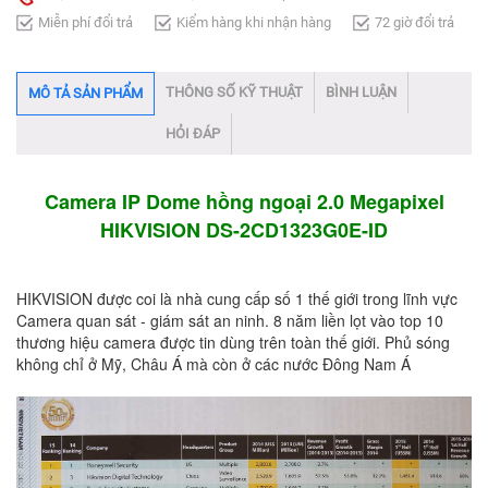
Miễn phí đổi trả
Kiểm hàng khi nhận hàng
72 giờ đổi trả
THÔNG SỐ KỸ THUẬT
BÌNH LUẬN
MÔ TẢ SẢN PHẨM
HỎI ĐÁP
Camera IP Dome hồng ngoại 2.0 Megapixel
HIKVISION DS-2CD1323G0E-ID
HIKVISION được coi là nhà cung cấp số 1 thế giới trong lĩnh vực
Camera quan sát - giám sát an ninh. 8 năm liền lọt vào top 10
thương hiệu camera được tin dùng trên toàn thế giới. Phủ sóng
không chỉ ở Mỹ, Châu Á mà còn ở các nước Đông Nam Á