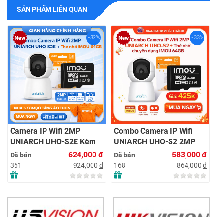
SẢN PHẨM LIÊN QUAN
-32%
-33%
Combo Camera Wi
UNIARCH UHO-S1 
Nhớ IMOU 64GB | 
6
Đã bán
Sát 24/7 | Chính H
153
 2MP
Combo Camera IP Wifi
S2E Kèm
UNIARCH UHO-S2 2MP
64GB |
Kèm Thẻ Nhớ IMOU 64GB
624,000
đ
583,000
đ
Đã bán
 Lắp Đặt
| Phù Hợp Nhà & Cửa Hàng
924,000
đ
864,000
đ
168