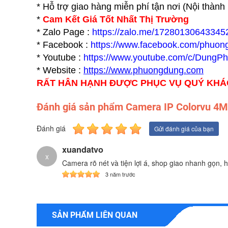
* Hỗ trợ giao hàng miễn phí tận nơi (Nội thàn
*
Cam Kết Giá Tốt Nhất Thị Trường
* Zalo Page :
https://zalo.me/17280130643345
* Facebook :
https://www.facebook.com/phuon
* Youtube :
https://www.youtube.com/c/DungP
* Website :
https://www.p
huongdung.com
RẤT HÂN HẠNH ĐƯỢC PHỤC VỤ QUÝ KH
Đánh giá sản phẩm Camera IP Colorvu 
Đánh giá
Gửi đánh giá của bạn
xuandatvo
x
Camera rõ nét và tiện lợi á, shop giao nhanh gọn, h
3 năm trước
SẢN PHẨM LIÊN QUAN