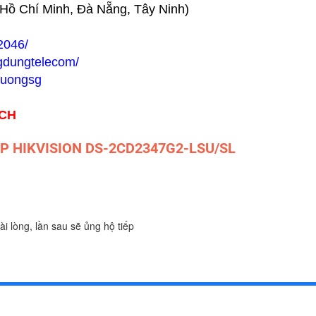
h Hồ Chí Minh, Đà Nẵng, Tây Ninh)
2046/
gdungtelecom/
huongsg
ÁCH
4MP HIKVISION DS-2CD2347G2-LSU/SL
ài lòng, lần sau sẽ ủng hộ tiếp