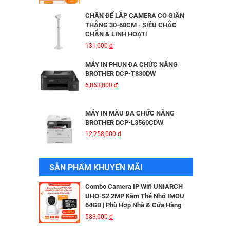
HIKVISION DS-2CD2026G2-IU/SL
3,816,000
đ
CHÂN ĐẾ LẮP CAMERA CO GIÃN
THẲNG 30-60CM - SIÊU CHẮC
CHẮN & LINH HOẠT!
BỘ MỞ RỘNG CÁP QUANG HDMI
131,000
đ
KVM MT-VIKI MT-HK020
5,600,000
đ
MÁY IN PHUN ĐA CHỨC NĂNG
BROTHER DCP-T830DW
6,863,000
đ
Camera IP Wifi 2MP UNIARCH T1L-
2WT Kèm Thẻ Nhớ IMOU 64GB |
Xem Từ Xa | Dễ Lắp Đặt
MÁY IN MÀU ĐA CHỨC NĂNG
425,000
đ
BROTHER DCP-L3560CDW
12,258,000
đ
Camera IP Wifi 2MP UNIARCH UHO-
S2E Kèm Thẻ Nhớ IMOU 64GB | Xem
Từ Xa | Dễ Lắp Đặt
MÁY IN BROTHER DCP - B7640DW
SẢN PHẨM KHUYẾN MÃI
624,000
đ
6,041,000
đ
Combo Camera IP Wifi UNIARCH
UHO-S2 2MP Kèm Thẻ Nhớ IMOU
64GB | Phù Hợp Nhà & Cửa Hàng
MÁY IN BROTHER DCP-B7620DW
583,000
đ
5,690,000
đ