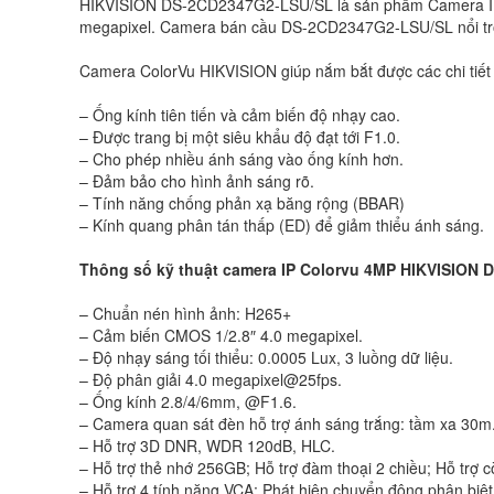
HIKVISION DS-2CD2347G2-LSU/SL là sản phẩm Camera IP d
megapixel. Camera bán cầu DS-2CD2347G2-LSU/SL nổi trội 
Camera ColorVu HIKVISION giúp nắm bắt được các chi tiết
– Ống kính tiên tiến và cảm biến độ nhạy cao.
– Được trang bị một siêu khẩu độ đạt tới F1.0.
– Cho phép nhiều ánh sáng vào ống kính hơn.
– Đảm bảo cho hình ảnh sáng rõ.
– Tính năng chống phản xạ băng rộng (BBAR)
– Kính quang phân tán thấp (ED) để giảm thiểu ánh sáng.
Thông số kỹ thuật camera IP Colorvu 4MP HIKVISION
– Chuẩn nén hình ảnh: H265+
– Cảm biến CMOS 1/2.8″ 4.0 megapixel.
– Độ nhạy sáng tối thiểu: 0.0005 Lux, 3 luồng dữ liệu.
– Độ phân giải 4.0 megapixel@25fps.
– Ống kính 2.8/4/6mm, @F1.6.
– Camera quan sát đèn hỗ trợ ánh sáng trắng: tầm xa 30m
– Hỗ trợ 3D DNR, WDR 120dB, HLC.
– Hỗ trợ thẻ nhớ 256GB; Hỗ trợ đàm thoại 2 chiều; Hỗ trợ c
– Hỗ trợ 4 tính năng VCA; Phát hiện chuyển động phân biệt