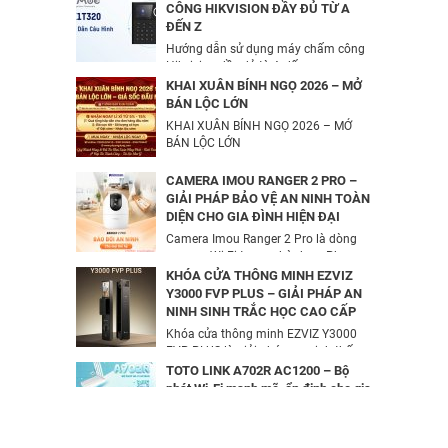
S2E Kèm Thẻ Nhớ IMOU 64GB | Xem
CÔNG HIKVISION ĐẦY ĐỦ TỪ A
Từ Xa | Dễ Lắp Đặt
ĐẾN Z
Camera IP HIKVISION DS-
624,000
đ
Hướng dẫn sử dụng máy chấm công
2CD2T26G2-ISU/SL​
Hikvision đầy đủ từ A đến...
3,344,000
đ
Combo Camera IP Wifi UNIARCH
KHAI XUÂN BÍNH NGỌ 2026 – MỞ
UHO-S2 2MP Kèm Thẻ Nhớ IMOU
BÁN LỘC LỚN
64GB | Phù Hợp Nhà & Cửa Hàng
KHAI XUÂN BÍNH NGỌ 2026 – MỞ
Camera IP Turret 4MP Hikvision DS-
583,000
BÁN LỘC LỚN
đ
2CD2343G2-LI2U
2,326,000
đ
Combo Camera Wifi 2MP UNIARCH
CAMERA IMOU RANGER 2 PRO –
UHO-S1 + Thẻ Nhớ IMOU 64GB |
GIẢI PHÁP BẢO VỆ AN NINH TOÀN
Quan Sát 24/7 | Chính Hãng
DIỆN CHO GIA ĐÌNH HIỆN ĐẠI
Camera IP AcuSense thân trụ 2MP
637,000
đ
Camera Imou Ranger 2 Pro là dòng
HIKVISION DS-2CD2026G2-IU/SL
camera Wi-Fi trong nhà được Phương
3,816,000
đ
Dung...
KHÓA CỬA THÔNG MINH EZVIZ
Y3000 FVP PLUS – GIẢI PHÁP AN
NINH SINH TRẮC HỌC CAO CẤP
BỘ MỞ RỘNG CÁP QUANG HDMI
Khóa cửa thông minh EZVIZ Y3000
KVM MT-VIKI MT-HK020
FVP PLUS là giải pháp an ninh thế
5,600,000
đ
hệ...
TOTO LINK A702R AC1200 – Bộ
phát Wi-Fi mạnh mẽ, ổn định cho gia
đình & văn phòng | Phương Dung
Camera IP Wifi 2MP UNIARCH T1L-
Telec
2WT Kèm Thẻ Nhớ IMOU 64GB |
TOTO LINK A702R AC1200 cung cấp