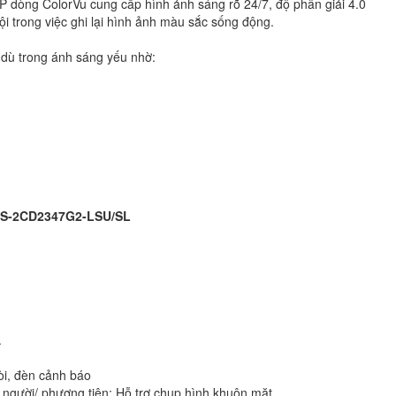
òng ColorVu cung cấp hình ảnh sáng rõ 24/7, độ phân giải 4.0
trong việc ghi lại hình ảnh màu sắc sống động.
 dù trong ánh sáng yếu nhờ:
 DS-2CD2347G2-LSU/SL
.
òi, đèn cảnh báo
 người/ phương tiện; Hỗ trợ chụp hình khuôn mặt