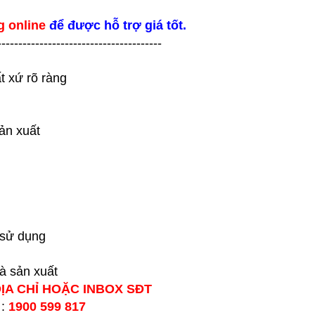
g online
để được hỗ trợ giá tốt.
---------------------------------------
t xứ rõ ràng
ản xuất
 sử dụng
hà sản xuất
ĐỊA CHỈ HOẶC INBOX SĐT
 :
1900 599 817