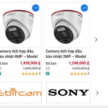
-23%
-23%
Camera 
DS‑2CD
4 MP, Z
Đã bán
AcuSen
11
Light
amera tích hợp đầu
Camera tích hợp đầu
áo nhiệt 4MP – Model
báo nhiệt 2MP – Model
F-VH 243
HF-VH 223
1,430,000
đ
1,248,000
đ
ã bán
Đã bán
1,859,000
đ
1,622,400
đ
6
25
2
4