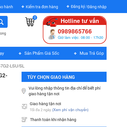
Đăng ký
ảo hành
Kiểm tra đơn hàng
Đăng nhập
0
Hotline tư vấn
0989865766
rong
Giờ làm việc: 08:00 - 17h30
MÁY IN BROTHER DCP-B7620DW
ạy
Sản Phẩm Giá Sốc
Mua Trả Góp
5,690,000
đ
47G2-LSU/SL
MÁY IN KIM EPSON LQ310 - 01 Y
G2-
TÙY CHỌN GIAO HÀNG
6,335,000
đ
Vui lòng nhập thông tin địa chỉ để biết phí
giao hàng tận nơi
Bộ Lưu Điện Santak C10KS‑LCD
Giao hàng tận nơi
53,678,000
đ
(Xem phí vận chuyển)
Tối đa 2 ngày
Thanh toán khi nhận hàng