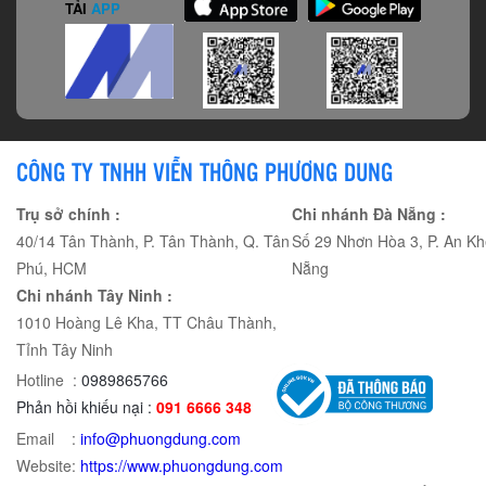
TẢI
APP
CÔNG TY TNHH VIỄN THÔNG PHƯƠNG DUNG
Trụ sở chính :
Chi nhánh Đà Nẵng :
40/14 Tân Thành, P. Tân Thành, Q. Tân
Số 29 Nhơn Hòa 3, P. An Kh
Phú, HCM
Nẵng
Chi nhánh Tây Ninh :
1010 Hoàng Lê Kha, TT Châu Thành,
Tỉnh Tây Ninh
Hotline :
0989865766
Phản hồi khiếu nại :
091 6666 348
Email :
info@phuongdung.com
Website:
https://www.phuongdung.com