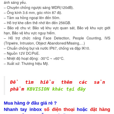
ánh sáng yếu.
– Chuyên chống ngược sáng WDR(120dB).
– Ống kính 3.6 mm, góc nhìn 87 độ.
– Tầm xa hồng ngoại lên đến 50m.
– Hỗ trợ khe cắm thẻ nhớ lên đến 256GB.
– Bảo vệ chu vi: Bảo vệ khu vực quan sát, Bảo vệ khu vực giới
hạn, Bảo vệ khu vực nguy hiểm.
– Hỗ trợ chức năng Face Detection, People Counting, IVS
(Tripwire, Intrusion, Object Abandoned/Missing,…)
– Chuẩn chống bụi và nước IP67, chống va đập IK10.
– Nguồn 12V DC/PoE.
– Nhiệt độ hoạt động: -30°C ~ +60°C.
– Xuất xứ: Thương hiệu Mỹ.
Để tìm hiểu thêm các sản
phẩm
KBVISION khác tại đây
Mua hàng ở đâu giá rẻ ?
Nhanh tay inbox
số điện thoại
hoặc
đặt hàng