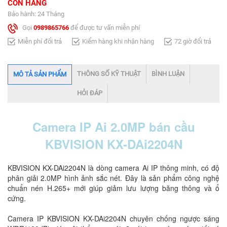
CÒN HÀNG
Bảo hành: 24 Tháng
Gọi
0989865766
để được tư vấn miễn phí
Miễn phí đổi trả
Kiểm hàng khi nhận hàng
72 giờ đổi trả
THÔNG SỐ KỸ THUẬT
BÌNH LUẬN
MÔ TẢ SẢN PHẨM
HỎI ĐÁP
Camera IP Ai 2.0MP bán cầu
KBVISION KX-DAi2204N
KBVISION KX-DAi2204N là dòng camera Ai IP thông minh, có độ
phân giải 2.0MP hình ảnh sắc nét. Đây là sản phẩm công nghệ
chuẩn nén H.265+ mới giúp giảm lưu lượng băng thông và ổ
cứng.
Camera IP KBVISION KX-DAi2204N chuyên chống ngược sáng