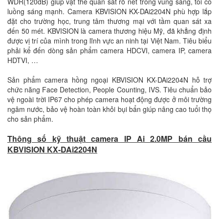
WDR(120dB) giúp vật thể quan sát rõ nét trong vùng sáng, tối có
luồng sáng mạnh. Camera KBVISION KX-DAi2204N phù hợp lắp
đặt cho trường học, trung tâm thương mại với tầm quan sát xa
đến 50 mét. KBVISION là camera thương hiệu Mỹ, đã khẳng định
được vị trí của mình trong lĩnh vực an ninh tại Việt Nam. Tiêu biểu
phải kể đến dòng sản phẩm camera HDCVI, camera IP, camera
HDTVI, …
Sản phẩm camera hồng ngoại KBVISION KX-DAi2204N hỗ trợ
chức năng Face Detection, People Counting, IVS. Tiêu chuẩn bảo
vệ ngoài trời IP67 cho phép camera hoạt động được ở môi trường
ngâm nước, bảo vệ hoàn toàn khỏi bụi bẩn giúp nâng cao tuổi thọ
cho sản phẩm.
Thông số kỹ thuật camera IP Ai 2.0MP bán cầu
KBVISION KX-DAi2204N