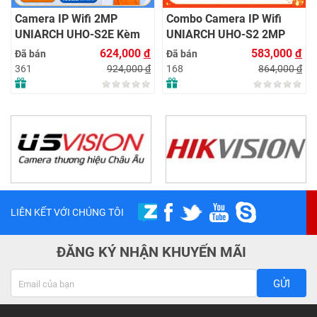
Camera IP Wifi 2MP
Combo Camera IP Wifi
UNIARCH UHO-S2E Kèm
UNIARCH UHO-S2 2MP
Thẻ Nhớ IMOU 64GB |
Kèm Thẻ Nhớ IMOU 64GB
624,000
đ
583,000
đ
Đã bán
Đã bán
Xem Từ Xa | Dễ Lắp Đặt
| Phù Hợp Nhà & Cửa Hàng
924,000
đ
864,000
đ
361
168
LIÊN KẾT VỚI CHÚNG TÔI
ĐĂNG KÝ NHẬN KHUYẾN MÃI
GỬI