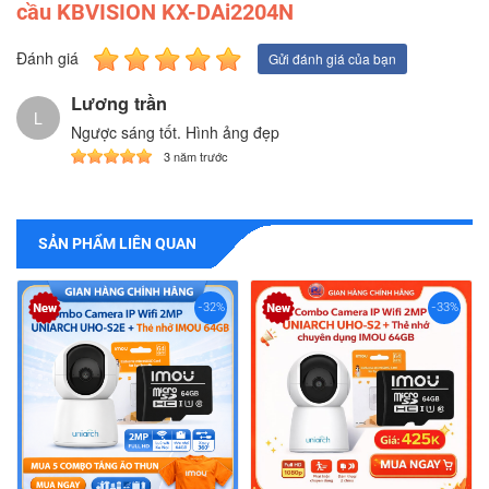
cầu KBVISION KX-DAi2204N
Đánh giá
Gửi đánh giá của bạn
Lương trần
L
Ngược sáng tốt. Hình ảng đẹp
3 năm trước
SẢN PHẨM LIÊN QUAN
-32%
-33%