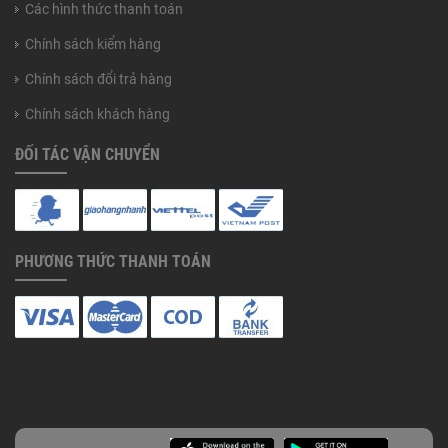
Các hình thức thanh toán
Chính sách kiểm hàng
Chính sách đổi trả hàng
Chính sách khách hàng
ĐỐI TÁC VẬN CHUYỂN
PHƯƠNG THỨC THANH TOÁN