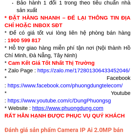
Bảo hành 1 đổi 1 trong theo tiêu chuẩn nhà
sản xuất
* ĐẶT HÀNG NHANH – ĐỂ LẠI THÔNG TIN ĐỊA
CHỈ HOẶC INBOX SĐT
* Để có giá tốt vui lòng liên hệ phòng bán hàng
:
1900 599 817
* Hỗ trợ giao hàng miễn phí tận nơi (Nội thành Hồ
Chí Minh, Đà Nẵng, Tây Ninh)
*
Cam Kết Giá Tốt Nhất Thị Trường
* Zalo Page :
https://zalo.me/172801306433452046/
* Facebook
:
https://www.facebook.com/phuongdungtelecom/
* Youtube
:
https://www.youtube.com/c/DungPhuongsg
* Website :
https://www.p
huongdung.com
RẤT HÂN HẠNH ĐƯỢC PHỤC VỤ QUÝ KHÁCH
Đánh giá sản phẩm Camera IP Ai 2.0MP bán