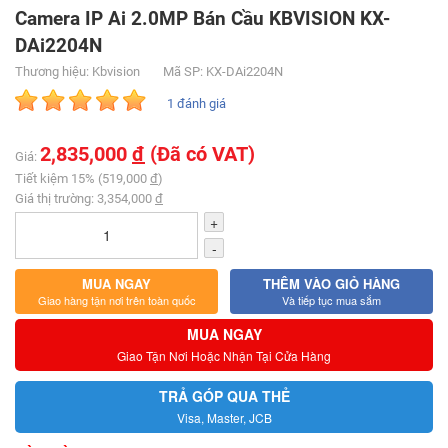
Camera IP Ai 2.0MP Bán Cầu KBVISION KX-
DAi2204N
Thương hiệu: Kbvision
Mã SP: KX-DAi2204N
1 đánh giá
2,835,000
đ
(Đã có VAT)
Giá:
Tiết kiệm 15% (519,000
đ
)
Giá thị trường: 3,354,000
đ
+
-
MUA NGAY
THÊM VÀO GIỎ HÀNG
Giao hàng tận nơi trên toàn quốc
Và tiếp tục mua sắm
MUA NGAY
Giao Tận Nơi Hoặc Nhận Tại Cửa Hàng
TRẢ GÓP QUA THẺ
Visa, Master, JCB