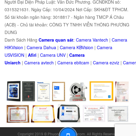
Người Đại Diện Pháp Luật: Văn Đức Phương. GCNĐKDN số:
0315321631. Ngày Cấp: 10/04/2024 Nơi Cấp: SKH&ĐT TPHCM.
Số tài khoản ngân hàng: 3018817 - Ngân hàng TMCP Á Châu
(ACB) - Chủ tài khoản: CÔNG TY TNHH VIỄN THÔNG PHƯƠNG
DUNG
Danh Sách Hãng
Camera quan sát
:
Camera Vantech
|
Camera
HIKVision
|
Camera Dahua
|
Camera KBVision
|
Camera
USVISION
|
Afiri
|
Camera UNV
|
Camera
Uniarch
|
Camera
avtech
|
Camera
ebitcam
|
Camera
e
zviz
|
Came
Copyright 2019 © Phuong Dung Telecom. All Rights Reserved.