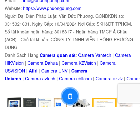
Email :
info@phuongdung.com
Website:
https://www.phuongdung.com
Người Đại Diện Pháp Luật: Văn Đức Phương. GCNĐKDN số:
0315321631. Ngày Cấp: 10/04/2024 Nơi Cấp: SKH&ĐT TPHCM.
Số tài khoản ngân hàng: 3018817 - Ngân hàng TMCP Á Châu
(ACB) - Chủ tài khoản: CÔNG TY TNHH VIỄN THÔNG PHƯƠNG
DUNG
Danh Sách Hãng
Camera quan sát
:
Camera Vantech
|
Camera
HIKVision
|
Camera Dahua
|
Camera KBVision
|
Camera
USVISION
|
Afiri
|
Camera UNV
|
Camera
Uniarch
|
Camera
avtech
|
Camera
ebitcam
|
Camera
e
zviz
|
Came