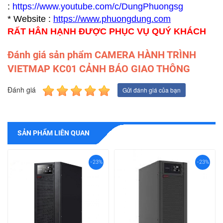
:
https://www.youtube.com/c/DungPhuongsg
* Website :
https://www.p
huongdung.com
RẤT HÂN HẠNH ĐƯỢC PHỤC VỤ QUÝ KHÁCH
Đánh giá sản phẩm CAMERA HÀNH TRÌNH
VIETMAP KC01 CẢNH BÁO GIAO THÔNG
Đánh giá
Gửi đánh giá của bạn
SẢN PHẨM LIÊN QUAN
-23%
-23%