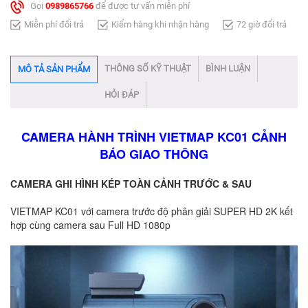
Gọi
0989865766
để được tư vấn miễn phí
Miễn phí đổi trả
Kiểm hàng khi nhận hàng
72 giờ đổi trả
THÔNG SỐ KỸ THUẬT
BÌNH LUẬN
MÔ TẢ SẢN PHẨM
HỎI ĐÁP
CAMERA HÀNH TRÌNH VIETMAP KC01 CẢNH
BÁO GIAO THÔNG
CAMERA GHI HÌNH KÉP TOÀN CẢNH TRƯỚC & SAU
VIETMAP KC01 với camera trước độ phân giải SUPER HD 2K kết
hợp cùng camera sau Full HD 1080p