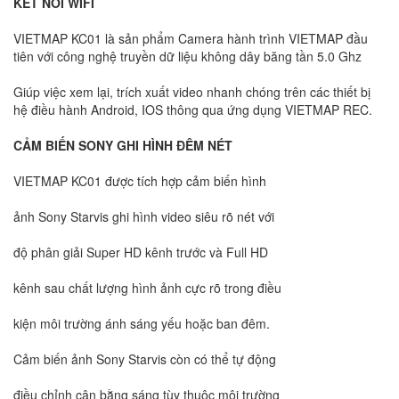
KẾT NỐI WIFI
VIETMAP KC01 là sản phẩm Camera hành trình VIETMAP đầu
tiên với công nghệ truyền dữ liệu không dây băng tần 5.0 Ghz
Giúp việc xem lại, trích xuất video nhanh chóng trên các thiết bị
hệ điều hành Android, IOS thông qua ứng dụng VIETMAP REC.
CẢM BIẾN SONY GHI HÌNH ĐÊM NÉT
VIETMAP KC01 được tích hợp cảm biến hình
ảnh Sony Starvis ghi hình video siêu rõ nét với
độ phân giải Super HD kênh trước và Full HD
kênh sau chất lượng hình ảnh cực rõ trong điều
kiện môi trường ánh sáng yếu hoặc ban đêm.
Cảm biến ảnh Sony Starvis còn có thể tự động
điều chỉnh cân bằng sáng tùy thuộc môi trường