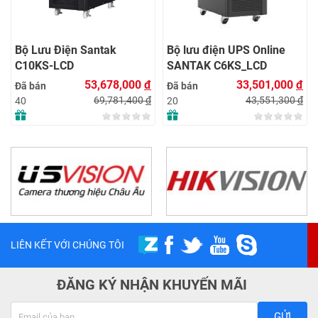
Bộ Lưu Điện Santak
Bộ lưu điện UPS Online
C10KS‑LCD
SANTAK C6KS_LCD
53,678,000
đ
33,501,000
đ
Đã bán
Đã bán
69,781,400
đ
43,551,300
đ
40
20
LIÊN KẾT VỚI CHÚNG TÔI
ĐĂNG KÝ NHẬN KHUYẾN MÃI
GỬI