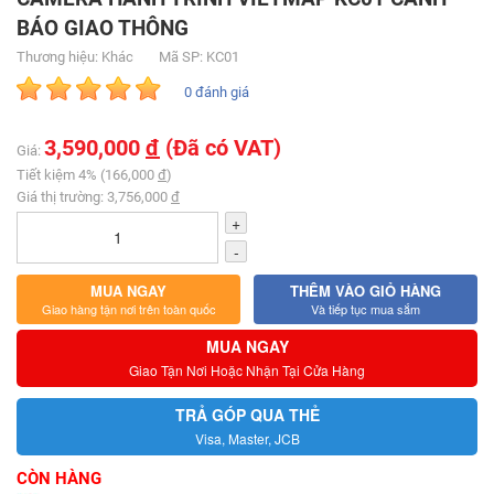
BÁO GIAO THÔNG
Thương hiệu: Khác
Mã SP: KC01
0 đánh giá
3,590,000
đ
(Đã có VAT)
Giá:
Tiết kiệm 4% (166,000
đ
)
Giá thị trường: 3,756,000
đ
+
-
MUA NGAY
THÊM VÀO GIỎ HÀNG
Giao hàng tận nơi trên toàn quốc
Và tiếp tục mua sắm
MUA NGAY
Giao Tận Nơi Hoặc Nhận Tại Cửa Hàng
TRẢ GÓP QUA THẺ
Visa, Master, JCB
CÒN HÀNG