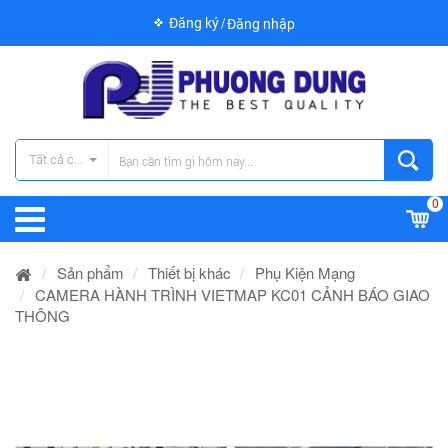
Đăng ký
Đăng nhập
Tất cả các danh mục
0
Sản phẩm
Thiết bị khác
Phụ Kiện Mạng
CAMERA HÀNH TRÌNH VIETMAP KC01 CẢNH BÁO GIAO
THÔNG