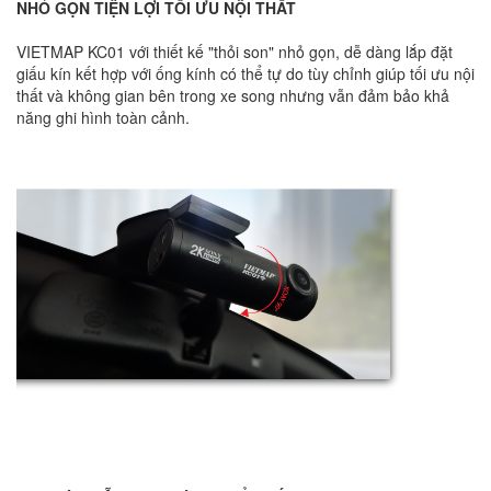
NHỎ GỌN TIỆN LỢI TỐI ƯU NỘI THẤT
VIETMAP KC01 với thiết kế "thỏi son" nhỏ gọn, dễ dàng lắp đặt
giấu kín kết hợp với ống kính có thể tự do tùy chỉnh giúp tối ưu nội
thất và không gian bên trong xe song nhưng vẫn đảm bảo khả
năng ghi hình toàn cảnh.