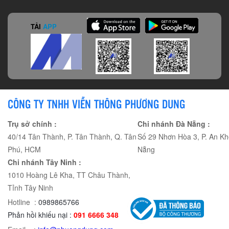
TẢI
APP
CÔNG TY TNHH VIỄN THÔNG PHƯƠNG DUNG
Trụ sở chính :
Chi nhánh Đà Nẵng :
40/14 Tân Thành, P. Tân Thành, Q. Tân
Số 29 Nhơn Hòa 3, P. An Kh
Phú, HCM
Nẵng
Chi nhánh Tây Ninh :
1010 Hoàng Lê Kha, TT Châu Thành,
Tỉnh Tây Ninh
Hotline :
0989865766
Phản hồi khiếu nại :
091 6666 348