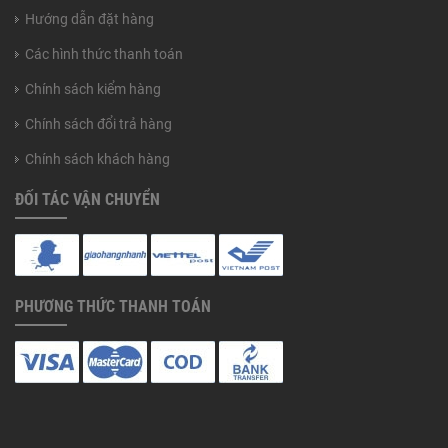
Hướng dẫn đặt hàng
Các hình thức thanh toán
Chính sách kiểm hàng
Chính sách đổi trả hàng
Chính sách khách hàng
ĐỐI TÁC VẬN CHUYỂN
PHƯƠNG THỨC THANH TOÁN