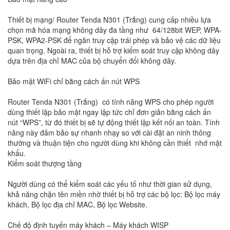
Thiết bị mạng/ Router Tenda N301 (Trắng) cung cấp nhiều lựa
chọn mã hóa mạng không dây đa tầng như 64/128bit WEP, WPA-
PSK, WPA2-PSK để ngăn truy cập trái phép và bảo vệ các dữ liệu
quan trọng. Ngoài ra, thiết bị hỗ trợ kiểm soát truy cập không dây
dựa trên địa chỉ MAC của bộ chuyển đổi không dây.
Bảo mật WiFi chỉ bằng cách ấn nút WPS
Router Tenda N301 (Trắng) có tính năng WPS cho phép người
dùng thiết lập bảo mật ngay lập tức chỉ đơn giản bằng cách ấn
nút “WPS”, từ đó thiết bị sẽ tự động thiết lập kết nối an toàn. Tính
năng này đảm bảo sự nhanh nhạy so với cài đặt an ninh thông
thường và thuận tiện cho người dùng khi không cần thiết nhớ mật
khẩu.
Kiểm soát thượng tầng
Người dùng có thể kiểm soát các yếu tố như thời gian sử dụng,
khả năng chặn tên miền nhờ thiết bị hỗ trợ các bộ lọc: Bộ lọc máy
khách, Bộ lọc địa chỉ MAC, Bộ lọc Website.
Chế độ định tuyến máy khách – Máy khách WISP