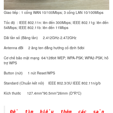
Giao tiếp : 1 cổng WAN 10/100Mbps; 3 cổng LAN 10/100Mbps
Tốc độ : IEEE 802.11n: lên đến 300Mbps; IEEE 802.11g: lên đến
54Mbps; IEEE 802.11b: lên đến 11Mbps
Dải tần số (Băng tần) 2.412GHz-2.472GHz
Antenna dBi 2 ăng ten đẳng hướng cố định 5dbi
Cơ chế bảo mật mạng 64/128bit WEP; WPA-PSK; WPA2-PSK; hỗ
trợ WPS
Button (nút) 1 nút Reset/WPS
Standard (Chuẩn kết nối) IEEE 802.3/3U IEEE 802.11n/g/b
Kích thước 127.4mm*90.5mm*26mm (D*R*C)
Để tìm hiểu thêm các sản