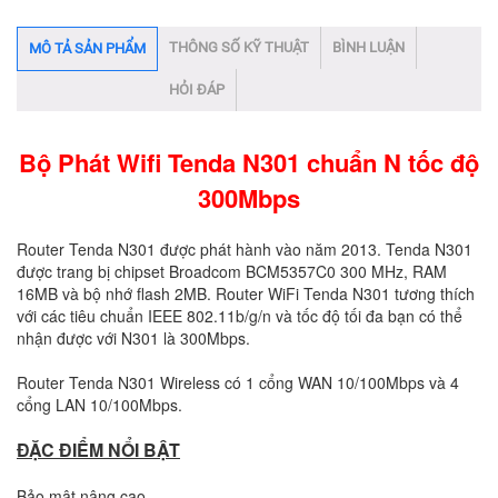
THÔNG SỐ KỸ THUẬT
BÌNH LUẬN
MÔ TẢ SẢN PHẨM
HỎI ĐÁP
Bộ Phát Wifi Tenda N301 chuẩn N tốc độ
300Mbps
Router Tenda N301 được phát hành vào năm 2013. Tenda N301
được trang bị chipset Broadcom BCM5357C0 300 MHz, RAM
16MB và bộ nhớ flash 2MB. Router WiFi Tenda N301 tương thích
với các tiêu chuẩn IEEE 802.11b/g/n và tốc độ tối đa bạn có thể
nhận được với N301 là 300Mbps.
Router Tenda N301 Wireless có 1 cổng WAN 10/100Mbps và 4
cổng LAN 10/100Mbps.
ĐẶC ĐIỂM NỔI BẬT
Bảo mật nâng cao