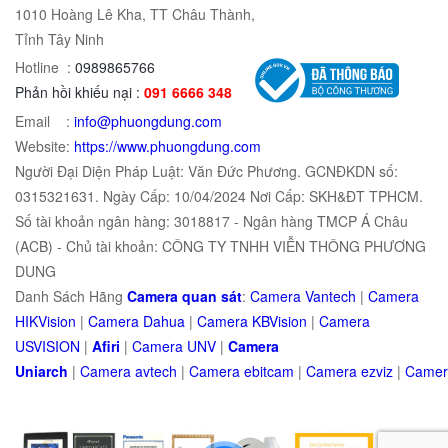
1010 Hoàng Lê Kha, TT Châu Thành,
Tỉnh Tây Ninh
Hotline :
0989865766
Phản hồi khiếu nại :
091 6666 348
Email :
info@phuongdung.com
Website:
https://www.phuongdung.com
Người Đại Diện Pháp Luật: Văn Đức Phương. GCNĐKDN số:
0315321631. Ngày Cấp: 10/04/2024 Nơi Cấp: SKH&ĐT TPHCM.
Số tài khoản ngân hàng: 3018817 - Ngân hàng TMCP Á Châu
(ACB) - Chủ tài khoản: CÔNG TY TNHH VIỄN THÔNG PHƯƠNG
DUNG
Danh Sách Hãng
Camera quan sát
:
Camera Vantech
|
Camera
HIKVision
|
Camera Dahua
|
Camera KBVision
|
Camera
USVISION
|
Afiri
|
Camera UNV
|
Camera
Uniarch
|
Camera
avtech
|
Camera
ebitcam
|
Camera
e
zviz
|
Came