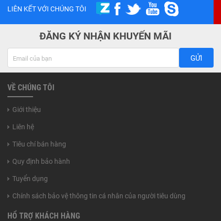
LIÊN KẾT VỚI CHÚNG TÔI
ĐĂNG KÝ NHẬN KHUYẾN MÃI
GỬI
VỀ CHÚNG TÔI
Giới thiệu
Liên hệ
Tiêu chí bán hàng
Quy định bảo hành
Tuyển dụng
Chính sách bảo vệ thông tin cá nhân của người tiêu dùng
HỔ TRỢ KHÁCH HÀNG