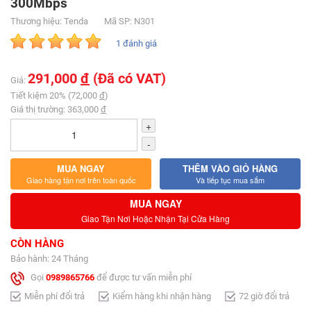
300Mbps
Thương hiệu: Tenda
Mã SP: N301
1 đánh giá
291,000
đ
(Đã có VAT)
Giá:
Tiết kiệm 20% (72,000
đ
)
Giá thị trường: 363,000
đ
+
-
MUA NGAY
THÊM VÀO GIỎ HÀNG
Giao hàng tận nơi trên toàn quốc
Và tiếp tục mua sắm
MUA NGAY
Giao Tận Nơi Hoặc Nhận Tại Cửa Hàng
CÒN HÀNG
Bảo hành: 24 Tháng
Gọi
0989865766
để được tư vấn miễn phí
Miễn phí đổi trả
Kiểm hàng khi nhận hàng
72 giờ đổi trả