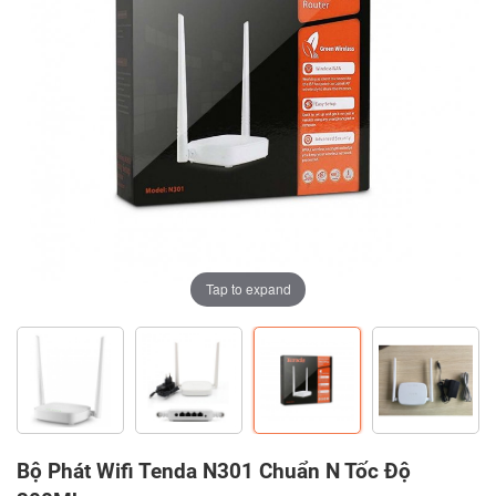
Tap to expand
Tap to expand
Tap to expand
Tap to expand
Bộ Phát Wifi Tenda N301 Chuẩn N Tốc Độ