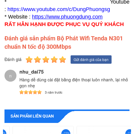
* Youtube
:
https://www.youtube.com/c/DungPhuongsg
* Website :
https://www.p
huongdung.com
RẤT HÂN HẠNH ĐƯỢC PHỤC VỤ QUÝ KHÁCH
Đánh giá sản phẩm Bộ Phát Wifi Tenda N301
chuẩn N tốc độ 300Mbps
Đánh giá
Gửi đánh giá của bạn
nhu_dai75
n
Hàng dễ dùng cài đặt bằng điện thoại luôn nhanh, lại nhỏ
gọn nhẹ
3 năm trước
SẢN PHẨM LIÊN QUAN
-23%
-23%