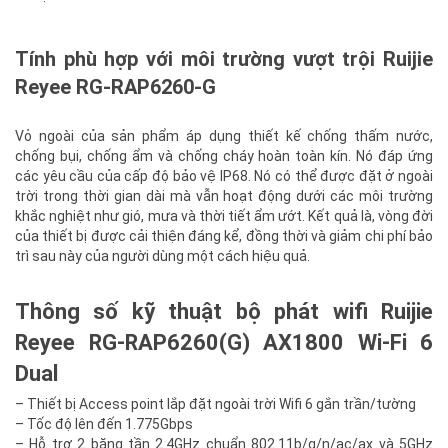
Tính phù hợp với môi trường vượt trội Ruijie
Reyee RG-RAP6260-G
Vỏ ngoài của sản phẩm áp dụng thiết kế chống thấm nước,
chống bụi, chống ẩm và chống cháy hoàn toàn kín. Nó đáp ứng
các yêu cầu của cấp độ bảo vệ IP68. Nó có thể được đặt ở ngoài
trời trong thời gian dài mà vẫn hoạt động dưới các môi trường
khắc nghiệt như gió, mưa và thời tiết ẩm ướt. Kết quả là, vòng đời
của thiết bị được cải thiện đáng kể, đồng thời và giảm chi phí bảo
trì sau này của người dùng một cách hiệu quả.
Thông số kỹ thuật bộ phát wifi Ruijie
Reyee RG-RAP6260(G) AX1800 Wi-Fi 6
Dual
– Thiết bị Access point lắp đặt ngoài trời Wifi 6 gắn trần/tường
– Tốc độ lên đến 1.775Gbps
– Hỗ trợ 2 băng tần 2.4GHz chuẩn 802.11b/g/n/ac/ax và 5GHz