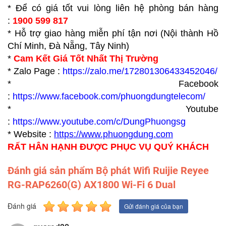
* Để có giá tốt vui lòng liên hệ phòng bán hàng
:
1900 599 817
* Hỗ trợ giao hàng miễn phí tận nơi (Nội thành Hồ
Chí Minh, Đà Nẵng, Tây Ninh)
*
Cam Kết Giá Tốt Nhất Thị Trường
* Zalo Page :
https://zalo.me/172801306433452046/
* Facebook
:
https://www.facebook.com/phuongdungtelecom/
* Youtube
:
https://www.youtube.com/c/DungPhuongsg
* Website :
https://www.p
huongdung.com
RẤT HÂN HẠNH ĐƯỢC PHỤC VỤ QUÝ KHÁCH
Đánh giá sản phẩm Bộ phát Wifi Ruijie Reyee
RG-RAP6260(G) AX1800 Wi-Fi 6 Dual
Đánh giá
Gửi đánh giá của bạn