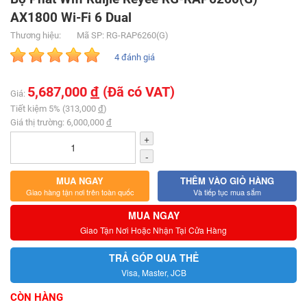
AX1800 Wi-Fi 6 Dual
Thương hiệu:
Mã SP: RG-RAP6260(G)
4 đánh giá
5,687,000
đ
(Đã có VAT)
Giá:
Tiết kiệm 5% (313,000
đ
)
Giá thị trường: 6,000,000
đ
+
-
MUA NGAY
THÊM VÀO GIỎ HÀNG
Giao hàng tận nơi trên toàn quốc
Và tiếp tục mua sắm
MUA NGAY
Giao Tận Nơi Hoặc Nhận Tại Cửa Hàng
TRẢ GÓP QUA THẺ
Visa, Master, JCB
CÒN HÀNG