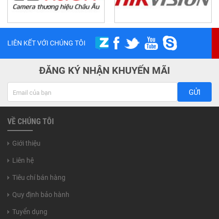
LIÊN KẾT VỚI CHÚNG TÔI
ĐĂNG KÝ NHẬN KHUYẾN MÃI
GỬI
VỀ CHÚNG TÔI
Giới thiệu
Liên hệ
Tiêu chí bán hàng
Quy định bảo hành
Tuyển dụng