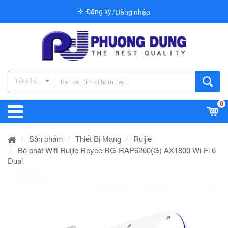
Đăng ký
Đăng nhập
Tất cả các danh mục
0
Sản phẩm
Thiết Bị Mạng
Ruijie
Bộ phát Wifi Ruijie Reyee RG-RAP6260(G) AX1800 Wi-Fi 6
Dual