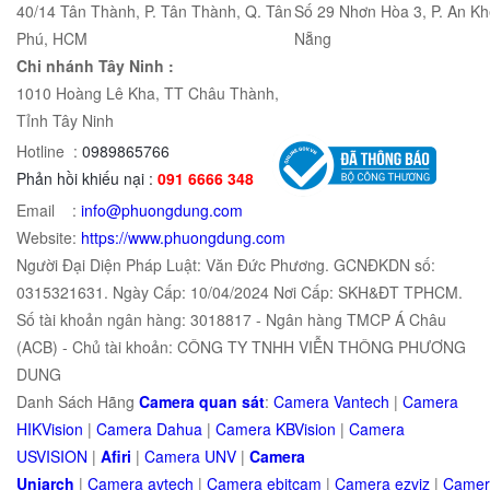
40/14 Tân Thành, P. Tân Thành, Q. Tân
Số 29 Nhơn Hòa 3, P. An Kh
Phú, HCM
Nẵng
Chi nhánh Tây Ninh :
1010 Hoàng Lê Kha, TT Châu Thành,
Tỉnh Tây Ninh
Hotline :
0989865766
Phản hồi khiếu nại :
091 6666 348
Email :
info@phuongdung.com
Website:
https://www.phuongdung.com
Người Đại Diện Pháp Luật: Văn Đức Phương. GCNĐKDN số:
0315321631. Ngày Cấp: 10/04/2024 Nơi Cấp: SKH&ĐT TPHCM.
Số tài khoản ngân hàng: 3018817 - Ngân hàng TMCP Á Châu
(ACB) - Chủ tài khoản: CÔNG TY TNHH VIỄN THÔNG PHƯƠNG
DUNG
Danh Sách Hãng
Camera quan sát
:
Camera Vantech
|
Camera
HIKVision
|
Camera Dahua
|
Camera KBVision
|
Camera
USVISION
|
Afiri
|
Camera UNV
|
Camera
Uniarch
|
Camera
avtech
|
Camera
ebitcam
|
Camera
e
zviz
|
Came