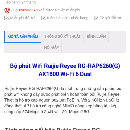
Bảo hành: 24 tháng
Gọi
0989865766
để được tư vấn miễn phí
Miễn phí đổi trả
Kiểm hàng khi nhận hàng
72 giờ đổi trả
THÔNG SỐ KỸ THUẬT
BÌNH LUẬN
MÔ TẢ SẢN PHẨM
HỎI ĐÁP
Bộ phát Wifi Ruijie Reyee RG-RAP6260(G)
AX1800 Wi-Fi 6 Dual
Ruijie Reyee RG-RAP6260(G) là một trong những sản phẩm bộ
phát wifi không dây được phát triển hoàn toàn bởi Ruijie Reyee.
Thiết bị hỗ trợ cấp nguồn 802.3at PoE In. Với 2.4GHz và 5GHz
đồng thời, AP hỗ trợ công nghệ MIMO dòng kép băng tần kép,
cung cấp 574Mbps ở 2.4G và 1201Mbps ở 5G.