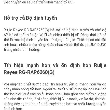
việc truyền dữ liệu để triển khai mạng tối ưu.
Hỗ trợ cả Bộ định tuyến
Ruijie Reyee RG-RAP6260(G) hỗ trợ cả bộ định tuyến và chế độ
AP. Nó có thể thiết lập Wi-Fi với nhiều thiết bị AP. Đồng thời, nó có
thể là một bộ định tuyến khi sử dụng riêng lẻ. Thiết bị có cài đặt
linh hoạt, nhiều chức năng khác nhau và có thể được ỨNG DỤNG
trong nhiều tình huống.
Tín hiệu mạnh hơn và ổn định hơn Ruijie
Reyee RG-RAP6260(G)
Với ăng-ten chất lượng cao, tín hiệu truyền đi mạnh hơn và độ
nhạy nhận sóng tốt hơn. Ngoài ra, thiết bị sử dụng bộ lọc FBAR có
thể lọc hiệu quả các nhiễu khác nhau, bao gồm các điểm di động
của nhà điều hành, lò vi sóng, thiết bị Bluetooth, v.v. Do đó, tín hiệu
không dây sạch hơn, tốc độ truyền cao hơn và chất lượng truyền
ổn định hơn .