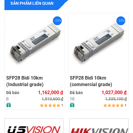
SẢN PHẨM LIÊN QUAN
-23%
-23%
SFP28 Bidi 10km
SFP28 Bidi 10km
(Industrial grade)
(commercial grade)
1,162,000
đ
1,027,000
đ
Đã bán
Đã bán
1,510,600
đ
1,335,100
đ
0
10
1
1