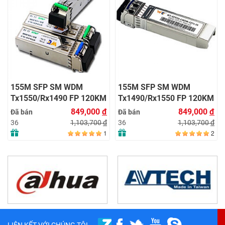
155M SFP SM WDM
155M SFP SM WDM
Tx1550/Rx1490 FP 120KM
Tx1490/Rx1550 FP 120KM
LC with DDM
LC with DDM
849,000
đ
849,000
đ
Đã bán
Đã bán
1,103,700
đ
1,103,700
đ
36
36
1
2
LIÊN KẾT VỚI CHÚNG TÔI