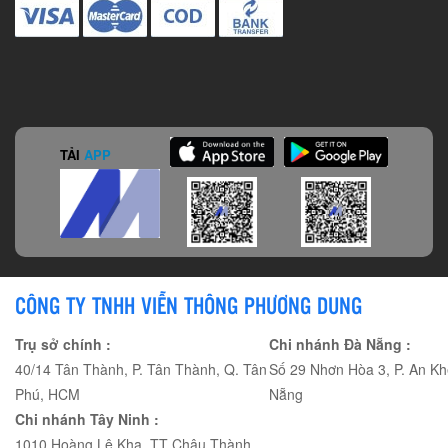
TẢI
APP
CÔNG TY TNHH VIỄN THÔNG PHƯƠNG DUNG
Trụ sở chính :
Chi nhánh Đà Nẵng :
40/14 Tân Thành, P. Tân Thành, Q. Tân
Số 29 Nhơn Hòa 3, P. An Kh
Phú, HCM
Nẵng
Chi nhánh Tây Ninh :
1010 Hoàng Lê Kha, TT Châu Thành,