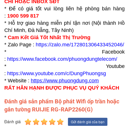
CHỈ HOẶC INBOX SĐT
* Để có giá tốt vui lòng liên hệ phòng bán hàng
:
1900 599 817
* Hỗ trợ giao hàng miễn phí tận nơi (Nội thành Hồ
Chí Minh, Đà Nẵng, Tây Ninh)
*
Cam Kết Giá Tốt Nhất Thị Trường
* Zalo Page :
https://zalo.me/172801306433452046/
* Facebook
:
https://www.facebook.com/phuongdungtelecom/
* Youtube
:
https://www.youtube.com/c/DungPhuongsg
* Website :
https://www.p
huongdung.com
RẤT HÂN HẠNH ĐƯỢC PHỤC VỤ QUÝ KHÁCH
Đánh giá sản phẩm Bộ phát Wifi ốp trần hoặc
gắn tường RUIJIE RG-RAP2260(G)
Đánh giá
Gửi đánh giá của bạn