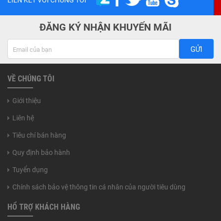
ĐĂNG KÝ NHẬN KHUYẾN MÃI
GỬI
VỀ CHÚNG TÔI
Giới thiệu
Liên hệ
Tiêu chí bán hàng
Quy định bảo hành
Tuyển dụng
Chính sách bảo vệ thông tin cá nhân của người tiêu dùng
HỔ TRỢ KHÁCH HÀNG