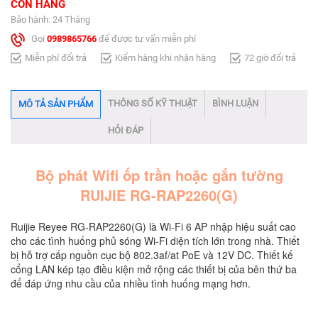
CÒN HÀNG
Bảo hành: 24 Tháng
Gọi
0989865766
để được tư vấn miễn phí
Miễn phí đổi trả
Kiểm hàng khi nhận hàng
72 giờ đổi trả
THÔNG SỐ KỸ THUẬT
BÌNH LUẬN
MÔ TẢ SẢN PHẨM
HỎI ĐÁP
Bộ phát Wifi ốp trần hoặc gắn tường
RUIJIE RG-RAP2260(G)
Ruijie Reyee RG-RAP2260(G) là Wi-Fi 6 AP nhập hiệu suất cao
cho các tình huống phủ sóng Wi-Fi diện tích lớn trong nhà. Thiết
bị hỗ trợ cấp nguồn cục bộ 802.3af/at PoE và 12V DC. Thiết kế
cổng LAN kép tạo điều kiện mở rộng các thiết bị của bên thứ ba
để đáp ứng nhu cầu của nhiều tình huống mạng hơn.