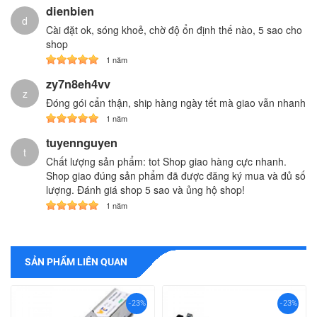
dienbien
d
Cài đặt ok, sóng khoẻ, chờ độ ổn định thế nào, 5 sao cho
shop
1 năm
zy7n8eh4vv
z
Đóng gói cẩn thận, ship hàng ngày tết mà giao vẫn nhanh
1 năm
tuyennguyen
t
Chất lượng sản phẩm: tot Shop giao hàng cực nhanh.
Shop giao đúng sản phẩm đã được đăng ký mua và đủ số
lượng. Đánh giá shop 5 sao và ủng hộ shop!
1 năm
SẢN PHẨM LIÊN QUAN
-23%
-23%