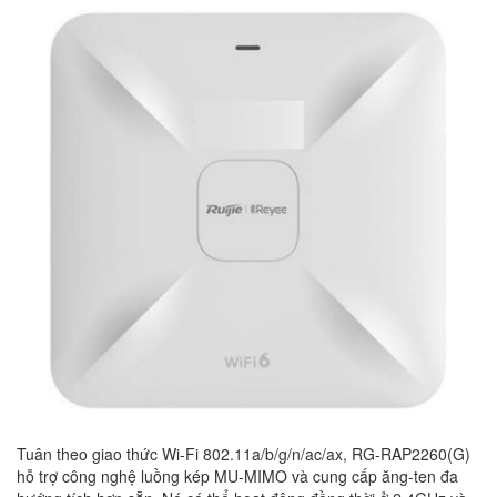
Tuân theo giao thức Wi-Fi 802.11a/b/g/n/ac/ax, RG-RAP2260(G)
hỗ trợ công nghệ luồng kép MU-MIMO và cung cấp ăng-ten đa