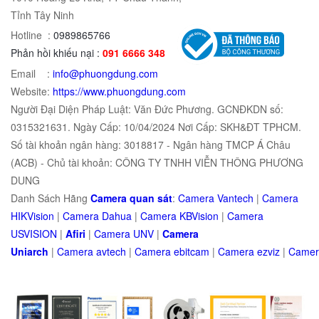
Tỉnh Tây Ninh
Hotline :
0989865766
Phản hồi khiếu nại :
091 6666 348
Email :
info@phuongdung.com
Website:
https://www.phuongdung.com
Người Đại Diện Pháp Luật: Văn Đức Phương. GCNĐKDN số:
0315321631. Ngày Cấp: 10/04/2024 Nơi Cấp: SKH&ĐT TPHCM.
Số tài khoản ngân hàng: 3018817 - Ngân hàng TMCP Á Châu
(ACB) - Chủ tài khoản: CÔNG TY TNHH VIỄN THÔNG PHƯƠNG
DUNG
Danh Sách Hãng
Camera quan sát
:
Camera Vantech
|
Camera
HIKVision
|
Camera Dahua
|
Camera KBVision
|
Camera
USVISION
|
Afiri
|
Camera UNV
|
Camera
Uniarch
|
Camera
avtech
|
Camera
ebitcam
|
Camera
e
zviz
|
Came