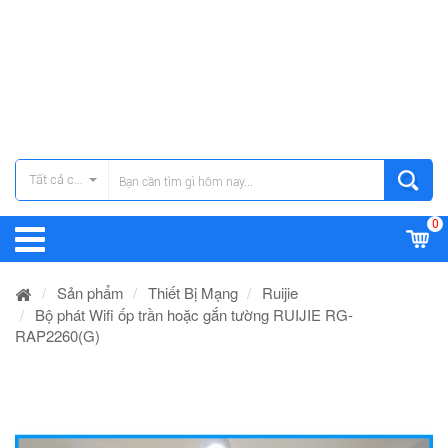
Tất cả các danh mục
0
Sản phẩm
Thiết Bị Mạng
Ruijie
Bộ phát Wifi ốp trần hoặc gắn tường RUIJIE RG-
RAP2260(G)