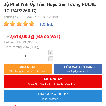
Bộ Phát Wifi Ốp Trần Hoặc Gắn Tường RUIJIE
RG-RAP2260(G)
Thương hiệu:
Mã SP: RG-RAP2260(G)
3 đánh giá
2,613,000
đ
(Đã có VAT)
Giá:
Tiết kiệm 8% (235,300
đ
)
Giá thị trường: 2,848,300
đ
+
-
MUA NGAY
THÊM VÀO GIỎ HÀNG
Giao hàng tận nơi trên toàn quốc
Và tiếp tục mua sắm
MUA NGAY
Giao Tận Nơi Hoặc Nhận Tại Cửa Hàng
TRẢ GÓP QUA THẺ
Visa, Master, JCB