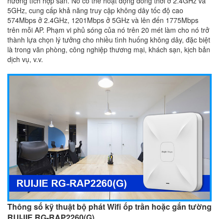
hướng tích hợp sẵn. Nó có thể hoạt động đồng thời ở 2.4GHz và
5GHz, cung cấp khả năng truy cập không dây tốc độ cao
574Mbps ở 2.4GHz, 1201Mbps ở 5GHz và lên đến 1775Mbps
trên mỗi AP. Phạm vi phủ sóng của nó trên 20 mét làm cho nó trở
thành lựa chọn lý tưởng cho nhiều tình huống không dây, đặc biệt
là trong văn phòng, công nghiệp thương mại, khách sạn, kịch bản
dịch vụ, v.v.
Thông số kỹ thuật bộ phát Wifi ốp trần hoặc gắn tường
RUIJIE RG-RAP2260(G)