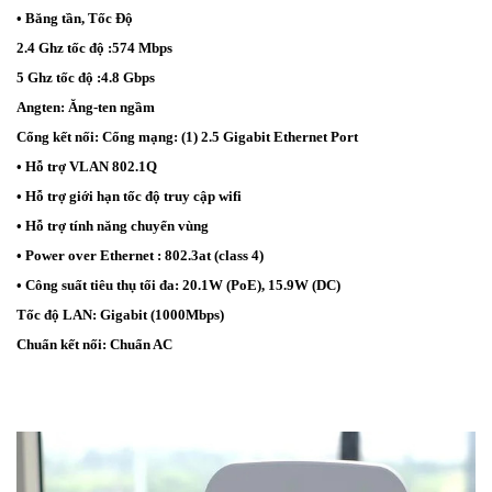
• Băng tần, Tốc Độ
2.4 Ghz tốc độ :574 Mbps
5 Ghz tốc độ :4.8 Gbps
Angten: Ăng-ten ngầm
Cổng kết nối: Cổng mạng: (1) 2.5 Gigabit Ethernet Port
• Hỗ trợ VLAN 802.1Q
• Hỗ trợ giới hạn tốc độ truy cập wifi
• Hỗ trợ tính năng chuyển vùng
• Power over Ethernet : 802.3at (class 4)
• Công suất tiêu thụ tối đa: 20.1W (PoE), 15.9W (DC)
Tốc độ LAN: Gigabit (1000Mbps)
Chuẩn kết nối: Chuẩn AC