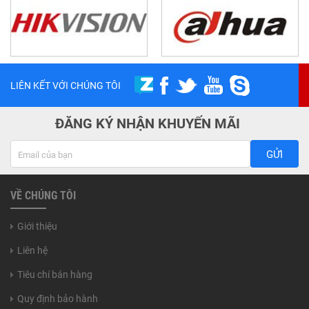
LIÊN KẾT VỚI CHÚNG TÔI
ĐĂNG KÝ NHẬN KHUYẾN MÃI
GỬI
VỀ CHÚNG TÔI
Giới thiệu
Liên hệ
Tiêu chí bán hàng
Quy định bảo hành