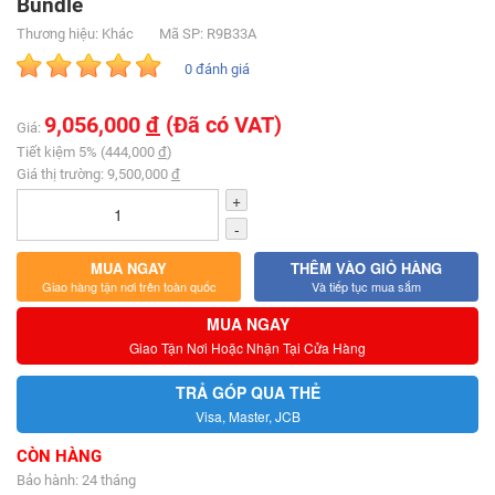
Bundle
Thương hiệu: Khác
Mã SP: R9B33A
0 đánh giá
9,056,000
đ
(Đã có VAT)
Giá:
Tiết kiệm 5% (444,000
đ
)
Giá thị trường: 9,500,000
đ
+
-
MUA NGAY
THÊM VÀO GIỎ HÀNG
Giao hàng tận nơi trên toàn quốc
Và tiếp tục mua sắm
MUA NGAY
Giao Tận Nơi Hoặc Nhận Tại Cửa Hàng
TRẢ GÓP QUA THẺ
Visa, Master, JCB
CÒN HÀNG
Bảo hành: 24 tháng