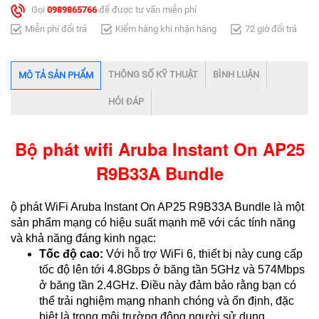
Gọi
0989865766
để được tư vấn miễn phí
Miễn phí đổi trả
Kiểm hàng khi nhận hàng
72 giờ đổi trả
THÔNG SỐ KỸ THUẬT
BÌNH LUẬN
MÔ TẢ SẢN PHẨM
HỎI ĐÁP
Bộ phát wifi Aruba Instant On AP25
R9B33A Bundle​
ộ phát WiFi Aruba Instant On AP25 R9B33A Bundle là một
sản phẩm mạng có hiệu suất mạnh mẽ với các tính năng
và khả năng đáng kinh ngạc:
Tốc độ cao:
Với hỗ trợ WiFi 6, thiết bị này cung cấp
tốc độ lên tới 4.8Gbps ở băng tần 5GHz và 574Mbps
ở băng tần 2.4GHz. Điều này đảm bảo rằng bạn có
thể trải nghiệm mạng nhanh chóng và ổn định, đặc
biệt là trong môi trường đông người sử dụng.