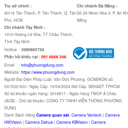
Trụ sở chính :
Chi nhánh Đà Nẵng :
40/14 Tân Thành, P. Tân Thành, Q. Tân
Số 29 Nhơn Hòa 3, P. An Kh
Phú, HCM
Nẵng
Chi nhánh Tây Ninh :
1010 Hoàng Lê Kha, TT Châu Thành,
Tỉnh Tây Ninh
Hotline :
0989865766
Phản hồi khiếu nại :
091 6666 348
Email :
info@phuongdung.com
Website:
https://www.phuongdung.com
Người Đại Diện Pháp Luật: Văn Đức Phương. GCNĐKDN số:
0315321631. Ngày Cấp: 10/04/2024 Nơi Cấp: SKH&ĐT TPHCM.
Số tài khoản ngân hàng: 3018817 - Ngân hàng TMCP Á Châu
(ACB) - Chủ tài khoản: CÔNG TY TNHH VIỄN THÔNG PHƯƠNG
DUNG
Danh Sách Hãng
Camera quan sát
:
Camera Vantech
|
Camera
HIKVision
|
Camera Dahua
|
Camera KBVision
|
Camera