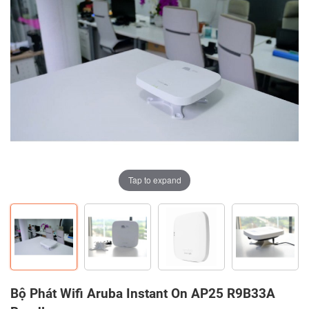
Tap to expand
Tap to expand
Tap to expand
Tap to expand
Tap to expand
Bộ Phát Wifi Aruba Instant On AP25 R9B33A