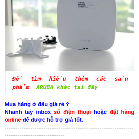
Để tìm hiểu thêm các sản
phẩm
ARUBA khác tại đây
Mua hàng ở đâu giá rẻ ?
Nhanh tay inbox
số điện thoại
hoặc
đặt hàng
online
để được hỗ trợ giá tốt.
---------------------------------------------------------------------
--------------------------------