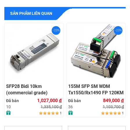
SẢN PHẨM LIÊN QUAN
-23%
-23%
SFP28 Bidi 10km
155M SFP SM WDM
(commercial grade)
Tx1550/Rx1490 FP 120KM
LC with DDM
1,027,000
đ
849,000
đ
Đã bán
Đã bán
1,335,100
đ
1,103,700
đ
10
36
1
1