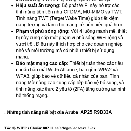
Hiệu suất ấn tượng:
Bộ phát WiFi này hỗ trợ các
tính năng tiên tiến như OFDMA, MU-MIMO và TWT.
Tính năng TWT (Target Wake Time) giúp tiết kiệm
năng lượng và làm cho mạng trở nên hiệu quả hơn.
Phạm vi phủ sóng rộng:
Với 4 luồng mạnh mẽ, thiết
bị này cung cấp một phạm vi phủ sóng WiFi rộng và
vượt trội. Điều này thích hợp cho các doanh nghiệp
nhỏ và môi trường mà có nhiều thiết bị sử dụng
mạng.
Bảo mật mạng cao cấp:
Thiết bị tuân theo các tiêu
chuẩn bảo mật Wi-Fi Alliance, bao gồm WPA2 và
WPA3, giúp bảo vệ dữ liệu cá nhân của bạn. Tính
năng Mở nâng cao cung cấp lớp bảo vệ bổ sung, và
tính năng xác thực 2 yếu tố (2FA) tăng cường an ninh
hệ thống mạng.
. Những tính năng nổi bật của Aruba
AP25 R9B33A
Tốc độ WIFI: • Chuẩn: 802.11 ac/a/b/g/n/ ac wave 2 /ax