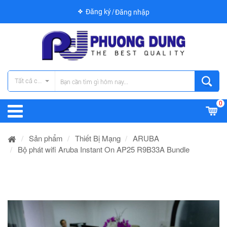
Đăng ký
Đăng nhập
Tất cả các danh mục
0
Sản phẩm
Thiết Bị Mạng
ARUBA
Bộ phát wifi Aruba Instant On AP25 R9B33A Bundle