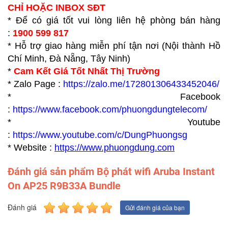
CHỈ HOẶC INBOX SĐT
* Để có giá tốt vui lòng liên hệ phòng bán hàng
:
1900 599 817
* Hỗ trợ giao hàng miễn phí tận nơi (Nội thành Hồ
Chí Minh, Đà Nẵng, Tây Ninh)
*
Cam Kết Giá Tốt Nhất Thị Trường
* Zalo Page :
https://zalo.me/172801306433452046/
* Facebook
:
https://www.facebook.com/phuongdungtelecom/
* Youtube
:
https://www.youtube.com/c/DungPhuongsg
* Website :
https://www.p
huongdung.com
Đánh giá sản phẩm Bộ phát wifi Aruba Instant
On AP25 R9B33A Bundle
Đánh giá
Gửi đánh giá của bạn