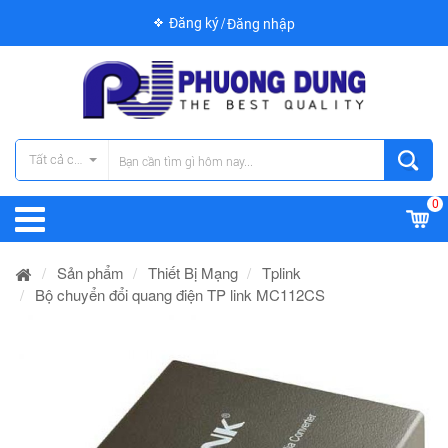
Đăng ký
Đăng nhập
Tất cả các danh mục
0
Sản phẩm
Thiết Bị Mạng
Tplink
Bộ chuyển đổi quang điện TP link MC112CS