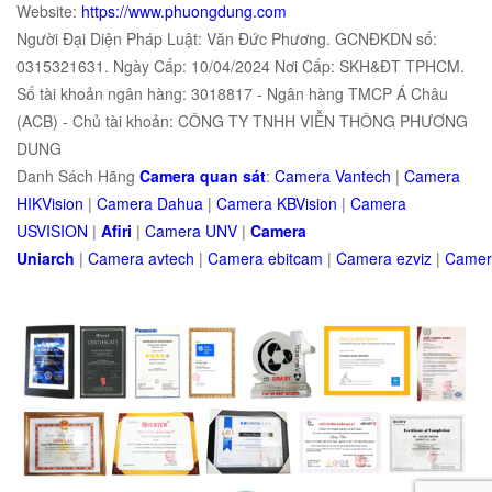
Website:
https://www.phuongdung.com
Người Đại Diện Pháp Luật: Văn Đức Phương. GCNĐKDN số:
0315321631. Ngày Cấp: 10/04/2024 Nơi Cấp: SKH&ĐT TPHCM.
Số tài khoản ngân hàng: 3018817 - Ngân hàng TMCP Á Châu
(ACB) - Chủ tài khoản: CÔNG TY TNHH VIỄN THÔNG PHƯƠNG
DUNG
Danh Sách Hãng
Camera quan sát
:
Camera Vantech
|
Camera
HIKVision
|
Camera Dahua
|
Camera KBVision
|
Camera
USVISION
|
Afiri
|
Camera UNV
|
Camera
Uniarch
|
Camera
avtech
|
Camera
ebitcam
|
Camera
e
zviz
|
Came