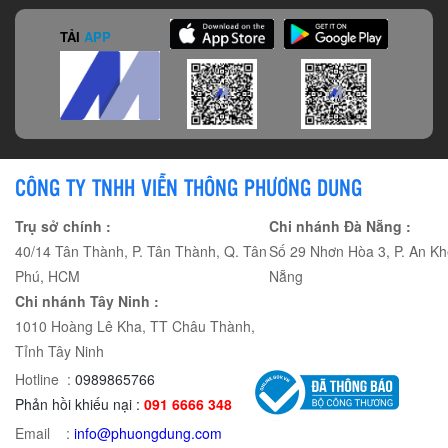
TẢI
APP
CÔNG TY TNHH VIỄN THÔNG PHƯƠNG DUNG
Trụ sở chính :
Chi nhánh Đà Nẵng :
40/14 Tân Thành, P. Tân Thành, Q. Tân
Số 29 Nhơn Hòa 3, P. An Kh
Phú, HCM
Nẵng
Chi nhánh Tây Ninh :
1010 Hoàng Lê Kha, TT Châu Thành,
Tỉnh Tây Ninh
Hotline :
0989865766
Phản hồi khiếu nại :
091 6666 348
Email :
info@phuongdung.com