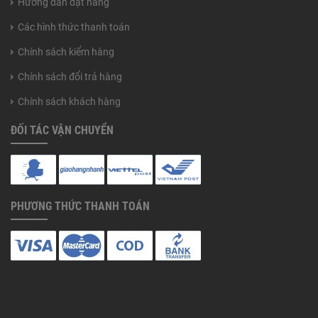
Hướng dẫn đặt hàng
Các hình thức thanh toán
Chính sách kiểm hàng
Chính sách đổi trả hàng
Chính sách khách hàng
ĐỐI TÁC VẬN CHUYỂN
PHƯƠNG THỨC THANH TOÁN