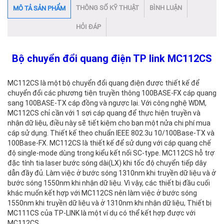
THÔNG SỐ KỸ THUẬT
BÌNH LUẬN
MÔ TẢ SẢN PHẨM
HỎI ĐÁP
Bộ chuyển đổi quang điện TP link MC112CS​
MC112CS là một bộ chuyển đổi quang điện được thiết kế để
chuyển đổi các phương tiện truyền thông 100BASE-FX cáp quang
sang 100BASE-TX cáp đồng và ngược lại. Với công nghệ WDM,
MC112CS chỉ cần với 1 sợi cáp quang để thực hiện truyền và
nhận dữ liệu, điều này sẽ tiết kiệm cho bạn một nửa chi phí mua
cáp sử dụng. Thiết kế theo chuẩn IEEE 802.3u 10/100Base-TX và
100Base-FX. MC112CS là thiết kế để sử dụng với cáp quang chế
độ single-mode dùng trong kiểu kết nối SC-type. MC112CS hỗ trợ
đặc tính tia laser bước sóng dài(LX) khi tốc độ chuyển tiếp dây
dẫn đầy đủ. Làm việc ở bước sóng 1310nm khi truyền dữ liệu và ở
bước sóng 1550nm khi nhận dữ liệu. Vì vậy, các thiết bị đầu cuối
khác muốn kết hợp với MC112CS nên làm việc ở bước sóng
1550nm khi truyền dữ liệu và ở 1310nm khi nhận dữ liệu, Thiết bị
MC111CS của TP-LINK là một ví dụ có thể kết hợp được với
MC112CS.