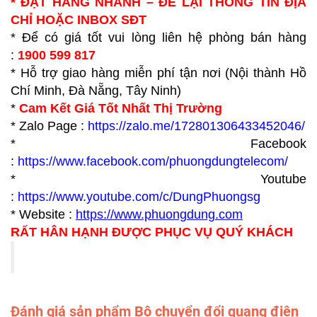
* ĐẶT HÀNG NHANH – ĐỂ LẠI THÔNG TIN ĐỊA
CHỈ HOẶC INBOX SĐT
* Để có giá tốt vui lòng liên hệ phòng bán hàng
:
1900 599 817
* Hỗ trợ giao hàng miễn phí tận nơi (Nội thành Hồ
Chí Minh, Đà Nẵng, Tây Ninh)
*
Cam Kết Giá Tốt Nhất Thị Trường
* Zalo Page :
https://zalo.me/172801306433452046/
* Facebook
:
https://www.facebook.com/phuongdungtelecom/
* Youtube
:
https://www.youtube.com/c/DungPhuongsg
* Website :
https://www.p
huongdung.com
RẤT HÂN HẠNH ĐƯỢC PHỤC VỤ QUÝ KHÁCH
Đánh giá sản phẩm Bộ chuyển đổi quang điện