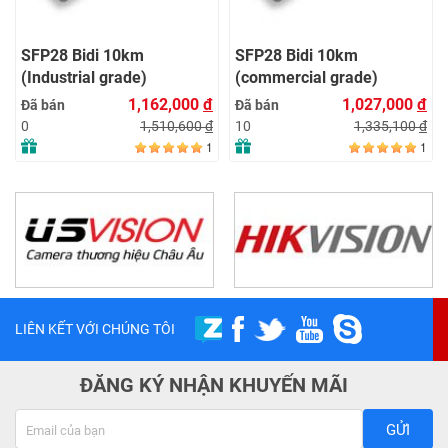
SFP28 Bidi 10km
SFP28 Bidi 10km
(Industrial grade)
(commercial grade)
1,162,000
đ
1,027,000
đ
Đã bán
Đã bán
1,510,600
đ
1,335,100
đ
0
10
1
1
LIÊN KẾT VỚI CHÚNG TÔI
ĐĂNG KÝ NHẬN KHUYẾN MÃI
GỬI