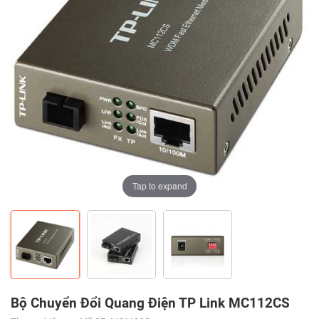
Tap to expand
Tap to expand
Tap to expand
Bộ Chuyển Đổi Quang Điện TP Link MC112CS