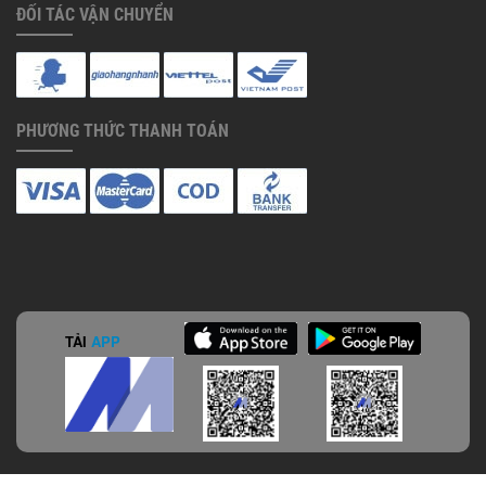
ĐỐI TÁC VẬN CHUYỂN
PHƯƠNG THỨC THANH TOÁN
TẢI
APP