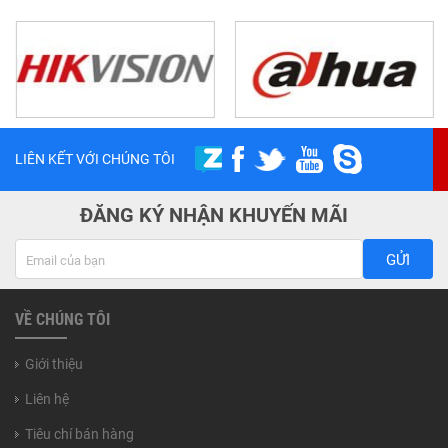
LIÊN KẾT VỚI CHÚNG TÔI
ĐĂNG KÝ NHẬN KHUYẾN MÃI
GỬI
VỀ CHÚNG TÔI
Giới thiệu
Liên hệ
Tiêu chí bán hàng