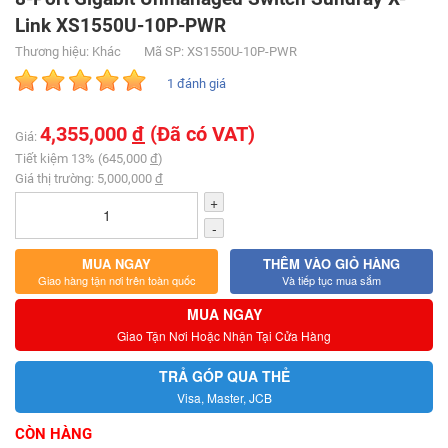
Link XS1550U-10P-PWR
Thương hiệu: Khác
Mã SP: XS1550U-10P-PWR
1 đánh giá
4,355,000
đ
(Đã có VAT)
Giá:
Tiết kiệm 13% (645,000
đ
)
Giá thị trường: 5,000,000
đ
+
-
MUA NGAY
THÊM VÀO GIỎ HÀNG
Giao hàng tận nơi trên toàn quốc
Và tiếp tục mua sắm
MUA NGAY
Giao Tận Nơi Hoặc Nhận Tại Cửa Hàng
TRẢ GÓP QUA THẺ
Visa, Master, JCB
CÒN HÀNG