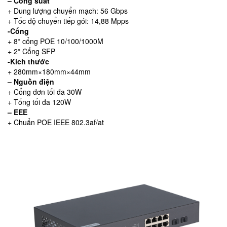
– Công suất
+ Dung lượng chuyển mạch: 56 Gbps
+ Tốc độ chuyển tiếp gói: 14,88 Mpps
-Cổng
+ 8* cổng POE 10/100/1000M
+ 2* Cổng SFP
-Kích thước
+ 280mm×180mm×44mm
– Nguồn điện
+ Cổng đơn tối đa 30W
+ Tổng tối đa 120W
– EEE
+ Chuẩn POE IEEE 802.3af/at