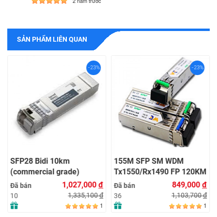
2 năm trước
SẢN PHẨM LIÊN QUAN
-23%
-23%
SFP28 Bidi 10km
155M SFP SM WDM
(commercial grade)
Tx1550/Rx1490 FP 120KM
LC with DDM
1,027,000
đ
849,000
đ
Đã bán
Đã bán
1,335,100
đ
1,103,700
đ
10
36
1
1