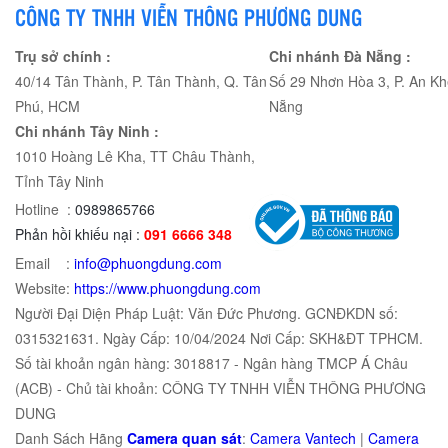
CÔNG TY TNHH VIỄN THÔNG PHƯƠNG DUNG
Trụ sở chính :
Chi nhánh Đà Nẵng :
40/14 Tân Thành, P. Tân Thành, Q. Tân
Số 29 Nhơn Hòa 3, P. An Kh
Phú, HCM
Nẵng
Chi nhánh Tây Ninh :
1010 Hoàng Lê Kha, TT Châu Thành,
Tỉnh Tây Ninh
Hotline :
0989865766
Phản hồi khiếu nại :
091 6666 348
Email :
info@phuongdung.com
Website:
https://www.phuongdung.com
Người Đại Diện Pháp Luật: Văn Đức Phương. GCNĐKDN số:
0315321631. Ngày Cấp: 10/04/2024 Nơi Cấp: SKH&ĐT TPHCM.
Số tài khoản ngân hàng: 3018817 - Ngân hàng TMCP Á Châu
(ACB) - Chủ tài khoản: CÔNG TY TNHH VIỄN THÔNG PHƯƠNG
DUNG
Danh Sách Hãng
Camera quan sát
:
Camera Vantech
|
Camera