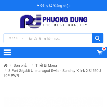
Đăng ký
Đăng nhập
Tất cả các danh mục
0
Sản phẩm
Thiết Bị Mạng
8-Port Gigabit Unmanaged Switch Sundray X-link XS1550U-
10P-PWR