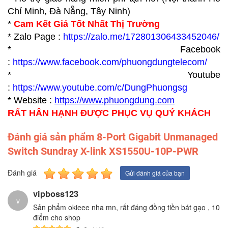
Chí Minh, Đà Nẵng, Tây Ninh)
*
Cam Kết Giá Tốt Nhất Thị Trường
* Zalo Page :
https://zalo.me/172801306433452046/
* Facebook
:
https://www.facebook.com/phuongdungtelecom/
* Youtube
:
https://www.youtube.com/c/DungPhuongsg
* Website :
https://www.p
huongdung.com
RẤT HÂN HẠNH ĐƯỢC PHỤC VỤ QUÝ KHÁCH
Đánh giá sản phẩm 8-Port Gigabit Unmanaged
Switch Sundray X-link XS1550U-10P-PWR
Đánh giá
Gửi đánh giá của bạn
vipboss123
v
Sản phẩm okieee nha mn, rất đáng đồng tiền bát gạo , 10
điểm cho shop