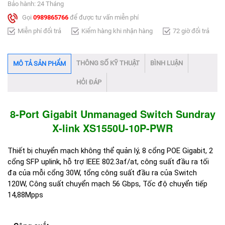
Bảo hành: 24 Tháng
Gọi
0989865766
để được tư vấn miễn phí
Miễn phí đổi trả
Kiểm hàng khi nhận hàng
72 giờ đổi trả
THÔNG SỐ KỸ THUẬT
BÌNH LUẬN
MÔ TẢ SẢN PHẨM
HỎI ĐÁP
8-Port Gigabit Unmanaged Switch Sundray
X-link XS1550U-10P-PWR​
Thiết bị chuyển mạch không thể quản lý, 8 cổng POE Gigabit, 2
cổng SFP uplink, hỗ trợ IEEE 802.3af/at, công suất đầu ra tối
đa của mỗi cổng 30W, tổng công suất đầu ra của Switch
120W, Công suất chuyển mạch 56 Gbps, Tốc độ chuyển tiếp
14,88Mpps