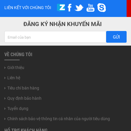
LIÊN KẾT VỚI CHÚNG TÔI
ĐĂNG KÝ NHẬN KHUYẾN MÃI
GỬI
VỀ CHÚNG TÔI
Giới thiệu
Liên hệ
Tiêu chí bán hàng
Quy định bảo hành
Tuyển dụng
Chính sách bảo vệ thông tin cá nhân của người tiêu dùng
HỔ TRỢ KHÁCH HÀNG