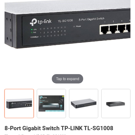
Tap to expand
Tap to expand
Tap to expand
Tap to expand
Tap to expand
8-Port Gigabit Switch TP-LINK TL-SG1008