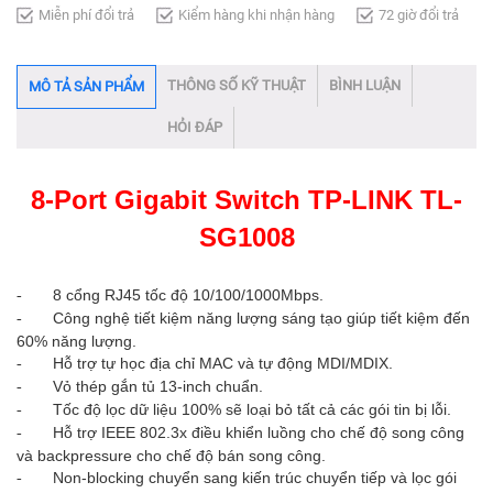
Miễn phí đổi trả
Kiểm hàng khi nhận hàng
72 giờ đổi trả
THÔNG SỐ KỸ THUẬT
BÌNH LUẬN
MÔ TẢ SẢN PHẨM
HỎI ĐÁP
8-Port Gigabit Switch TP-LINK TL-
SG1008
8 cổng RJ45 tốc độ 10/100/1000Mbps.
-
Công nghệ tiết kiệm năng lượng sáng tạo giúp tiết kiệm đến
-
60% năng lượng.
Hỗ trợ tự học địa chỉ MAC và tự động MDI/MDIX.
-
Vỏ thép gắn tủ 13-inch chuẩn.
-
Tốc độ lọc dữ liệu 100% sẽ loại bỏ tất cả các gói tin bị lỗi.
-
Hỗ trợ IEEE 802.3x điều khiển luồng cho chế độ song công
-
và backpressure cho chế độ bán song công.
Non-blocking chuyển sang kiến trúc chuyển tiếp và lọc gói
-