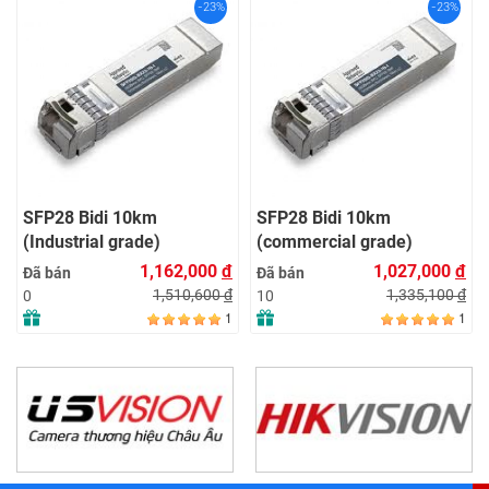
-23%
-23%
155M SFP 
Tx1550/Rx
LC with DD
Đã bán
36
di 10km
SFP28 Bidi 10km
al grade)
(commercial grade)
1,162,000
đ
1,027,000
đ
Đã bán
1,510,600
đ
1,335,100
đ
10
1
1