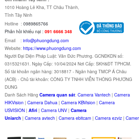
1010 Hoàng Lê Kha, TT Châu Thành,
Tỉnh Tây Ninh
Hotline :
0989865766
Phản hồi khiếu nại :
091 6666 348
Email :
info@phuongdung.com
Website:
https://www.phuongdung.com
Người Đại Diện Pháp Luật: Văn Đức Phương. GCNĐKDN số:
0315321631. Ngày Cấp: 10/04/2024 Nơi Cấp: SKH&ĐT TPHCM.
Số tài khoản ngân hàng: 3018817 - Ngân hàng TMCP Á Châu
(ACB) - Chủ tài khoản: CÔNG TY TNHH VIỄN THÔNG PHƯƠNG
DUNG
Danh Sách Hãng
Camera quan sát
:
Camera Vantech
|
Camera
HIKVision
|
Camera Dahua
|
Camera KBVision
|
Camera
USVISION
|
Afiri
|
Camera UNV
|
Camera
Uniarch
|
Camera
avtech
|
Camera
ebitcam
|
Camera
e
zviz
|
Came