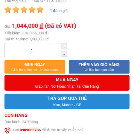
Thương hiệu:
Mã SP: TL-SG1008
1 đánh giá
1,044,000
đ
(Đã có VAT)
Giá:
Tiết kiệm 30% (456,000
đ
)
Giá thị trường: 1,500,000
đ
+
-
MUA NGAY
THÊM VÀO GIỎ HÀNG
Giao hàng tận nơi trên toàn quốc
Và tiếp tục mua sắm
MUA NGAY
Giao Tận Nơi Hoặc Nhận Tại Cửa Hàng
TRẢ GÓP QUA THẺ
Visa, Master, JCB
CÒN HÀNG
Bảo hành: 24 Tháng
Gọi
0989865766
để được tư vấn miễn phí