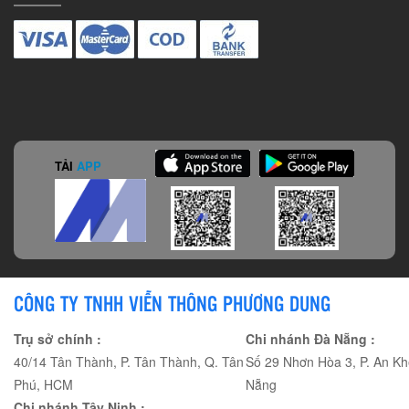
TẢI
APP
CÔNG TY TNHH VIỄN THÔNG PHƯƠNG DUNG
Trụ sở chính :
Chi nhánh Đà Nẵng :
40/14 Tân Thành, P. Tân Thành, Q. Tân
Số 29 Nhơn Hòa 3, P. An Kh
Phú, HCM
Nẵng
Chi nhánh Tây Ninh :