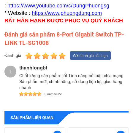
:
https://www.youtube.com/c/DungPhuongsg
* Website :
https://www.p
huongdung.com
RẤT HÂN HẠNH ĐƯỢC PHỤC VỤ QUÝ KHÁCH
Đánh giá sản phẩm 8-Port Gigabit Switch TP-
LINK TL-SG1008
Đánh giá
Gửi đánh giá của bạn
thanhlongbt
t
Chất lượng sản phẩm: tốt Tính năng nổi bật: chia mạng
Sản phẩm mới, chính hãng, sử dụng tiện lợi, giao hàng
nhanh
3 năm trước
SẢN PHẨM LIÊN QUAN