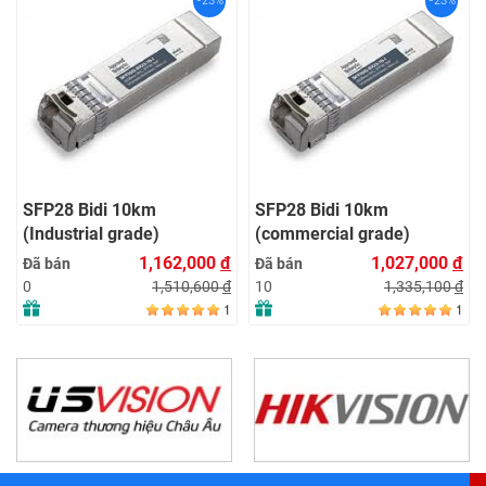
-23%
-23%
SFP28 Bidi 10km
SFP28 Bidi 10km
(Industrial grade)
(commercial grade)
1,162,000
đ
1,027,000
đ
Đã bán
Đã bán
1,510,600
đ
1,335,100
đ
0
10
1
1