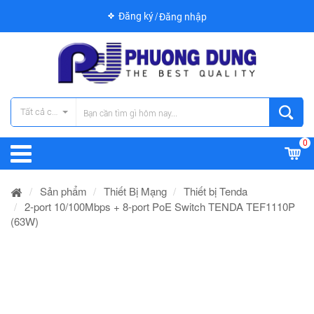
Đăng ký
Đăng nhập
Tất cả các danh mục
0
Sản phẩm
Thiết Bị Mạng
Thiết bị Tenda
2-port 10/100Mbps + 8-port PoE Switch TENDA TEF1110P
(63W)