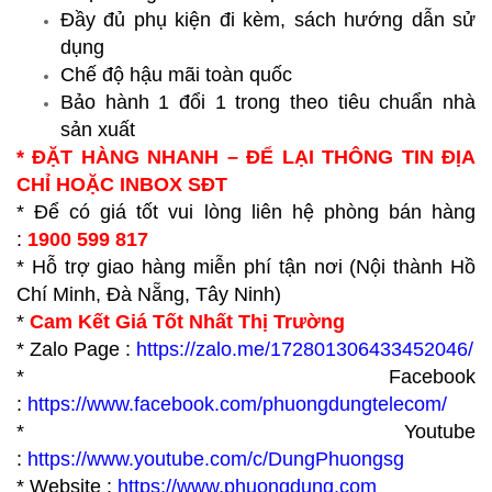
Đầy đủ phụ kiện đi kèm, sách hướng dẫn sử
dụng
Chế độ hậu mãi toàn quốc
Bảo hành 1 đổi 1 trong theo tiêu chuẩn nhà
sản xuất
* ĐẶT HÀNG NHANH – ĐỂ LẠI THÔNG TIN ĐỊA
CHỈ HOẶC INBOX SĐT
* Để có giá tốt vui lòng liên hệ phòng bán hàng
:
1900 599 817
* Hỗ trợ giao hàng miễn phí tận nơi (Nội thành Hồ
Chí Minh, Đà Nẵng, Tây Ninh)
*
Cam Kết Giá Tốt Nhất Thị Trường
* Zalo Page :
https://zalo.me/172801306433452046/
* Facebook
:
https://www.facebook.com/phuongdungtelecom/
* Youtube
:
https://www.youtube.com/c/DungPhuongsg
* Website :
https://www.p
huongdung.com