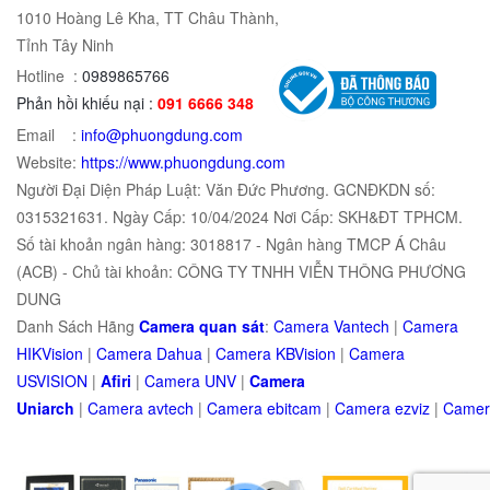
1010 Hoàng Lê Kha, TT Châu Thành,
Tỉnh Tây Ninh
Hotline :
0989865766
Phản hồi khiếu nại :
091 6666 348
Email :
info@phuongdung.com
Website:
https://www.phuongdung.com
Người Đại Diện Pháp Luật: Văn Đức Phương. GCNĐKDN số:
0315321631. Ngày Cấp: 10/04/2024 Nơi Cấp: SKH&ĐT TPHCM.
Số tài khoản ngân hàng: 3018817 - Ngân hàng TMCP Á Châu
(ACB) - Chủ tài khoản: CÔNG TY TNHH VIỄN THÔNG PHƯƠNG
DUNG
Danh Sách Hãng
Camera quan sát
:
Camera Vantech
|
Camera
HIKVision
|
Camera Dahua
|
Camera KBVision
|
Camera
USVISION
|
Afiri
|
Camera UNV
|
Camera
Uniarch
|
Camera
avtech
|
Camera
ebitcam
|
Camera
e
zviz
|
Came