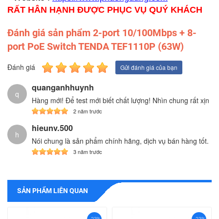
RẤT HÂN HẠNH ĐƯỢC PHỤC VỤ QUÝ KHÁCH
Đánh giá sản phẩm 2-port 10/100Mbps + 8-
port PoE Switch TENDA TEF1110P (63W)
Đánh giá
Gửi đánh giá của bạn
quanganhhuynh
q
Hàng mới! Để test mới biết chất lượng! Nhìn chung rất xịn
2 năm trước
hieunv.500
h
Nói chung là sản phẩm chính hãng, dịch vụ bán hàng tốt.
3 năm trước
SẢN PHẨM LIÊN QUAN