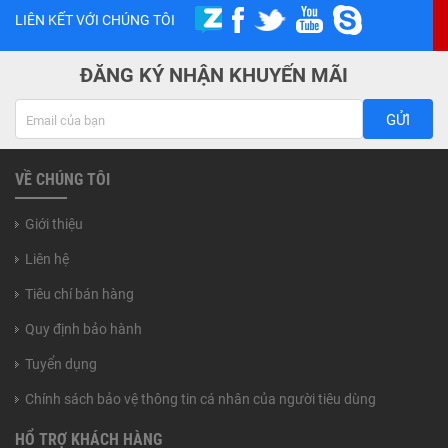
LIÊN KẾT VỚI CHÚNG TÔI
ĐĂNG KÝ NHẬN KHUYẾN MÃI
GỬI
VỀ CHÚNG TÔI
Giới thiệu
Liên hệ
Tiêu chí bán hàng
Quy định bảo hành
Tuyển dụng
Chính sách bảo vệ thông tin cá nhân của người tiêu dùng
HỔ TRỢ KHÁCH HÀNG