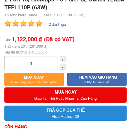
TEF1110P (63W)
Thương hiệu: Tenda
Mã SP: TEF1110P (63W)
2 đánh giá
1,122,000
đ
(Đã có VAT)
Giá:
Tiết kiệm 20% (281,000
đ
)
Giá thị trường: 1,403,000
đ
+
-
MUA NGAY
THÊM VÀO GIỎ HÀNG
Giao hàng tận nơi trên toàn quốc
Và tiếp tục mua sắm
MUA NGAY
Giao Tận Nơi Hoặc Nhận Tại Cửa Hàng
TRẢ GÓP QUA THẺ
Visa, Master, JCB
CÒN HÀNG