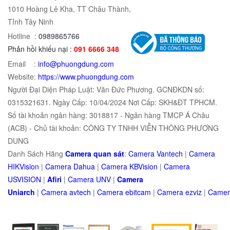
1010 Hoàng Lê Kha, TT Châu Thành,
Tỉnh Tây Ninh
Hotline :
0989865766
Phản hồi khiếu nại :
091 6666 348
Email :
info@phuongdung.com
Website:
https://www.phuongdung.com
Người Đại Diện Pháp Luật: Văn Đức Phương. GCNĐKDN số:
0315321631. Ngày Cấp: 10/04/2024 Nơi Cấp: SKH&ĐT TPHCM.
Số tài khoản ngân hàng: 3018817 - Ngân hàng TMCP Á Châu
(ACB) - Chủ tài khoản: CÔNG TY TNHH VIỄN THÔNG PHƯƠNG
DUNG
Danh Sách Hãng
Camera quan sát
:
Camera Vantech
|
Camera
HIKVision
|
Camera Dahua
|
Camera KBVision
|
Camera
USVISION
|
Afiri
|
Camera UNV
|
Camera
Uniarch
|
Camera
avtech
|
Camera
ebitcam
|
Camera
e
zviz
|
Came