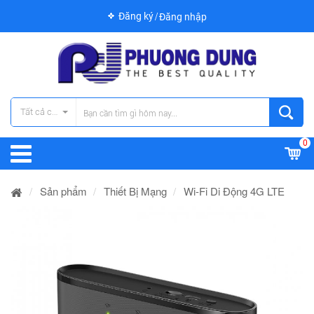
Đăng ký
Đăng nhập
Tất cả các danh mục
0
Sản phẩm
Thiết Bị Mạng
Wi-Fi Di Động 4G LTE