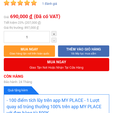
1 đánh giá
690,000
đ
(Đã có VAT)
Giá:
Tiết kiệm 23% (207,000
đ
)
Giá thị trường: 897,000
đ
+
-
MUA NGAY
THÊM VÀO GIỎ HÀNG
Giao hàng tận nơi trên toàn quốc
Và tiếp tục mua sắm
MUA NGAY
Giao Tận Nơi Hoặc Nhận Tại Cửa Hàng
CÒN HÀNG
Bảo hành: 24 Tháng
Quà tặng kèm
- 100 điểm tích lũy trên app MY PLACE - 1 Lượt
quay số trúng thưởng 100% trên app MY PLACE
với đơn hàng từ 500K