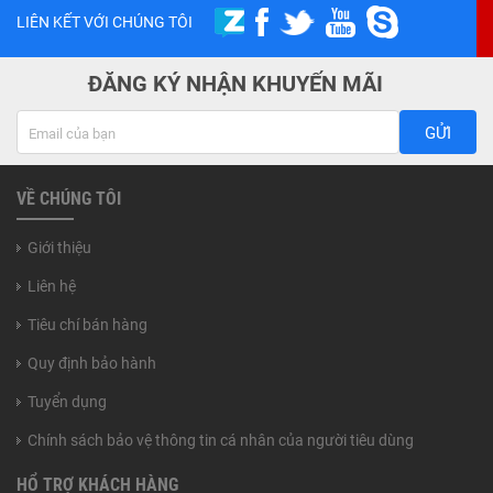
LIÊN KẾT VỚI CHÚNG TÔI
ĐĂNG KÝ NHẬN KHUYẾN MÃI
GỬI
VỀ CHÚNG TÔI
Giới thiệu
Liên hệ
Tiêu chí bán hàng
Quy định bảo hành
Tuyển dụng
Chính sách bảo vệ thông tin cá nhân của người tiêu dùng
HỔ TRỢ KHÁCH HÀNG