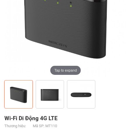
Tap to expand
Tap to expand
Tap to expand
Wi-Fi Di Động 4G LTE
Thương hiệu:
Mã SP: MT110