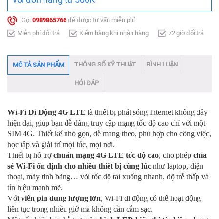
Gọi
0989865766
để được tư vấn miễn phí
Miễn phí đổi trả
Kiểm hàng khi nhận hàng
72 giờ đổi trả
THÔNG SỐ KỸ THUẬT
BÌNH LUẬN
MÔ TẢ SẢN PHẨM
HỎI ĐÁP
Wi-Fi Di Động 4G LTE
là thiết bị phát sóng Internet không dây
hiện đại, giúp bạn dễ dàng truy cập mạng tốc độ cao chỉ với một
SIM 4G. Thiết kế nhỏ gọn, dễ mang theo, phù hợp cho công việc,
học tập và giải trí mọi lúc, mọi nơi.
Thiết bị hỗ trợ
chuẩn mạng 4G LTE tốc độ cao
, cho phép
chia
sẻ Wi-Fi ổn định cho nhiều thiết bị cùng lúc
như laptop, điện
thoại, máy tính bảng… với tốc độ tải xuống nhanh, độ trễ thấp và
tín hiệu mạnh mẽ.
Với
viên pin dung lượng lớn
, Wi-Fi di động có thể hoạt động
liên tục trong nhiều giờ mà không cần cắm sạc.