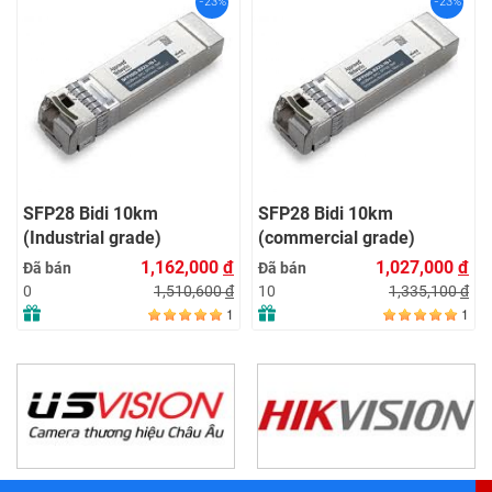
-23%
-23%
SFP28 Bidi 10km
SFP28 Bidi 10km
(Industrial grade)
(commercial grade)
1,162,000
đ
1,027,000
đ
Đã bán
Đã bán
1,510,600
đ
1,335,100
đ
0
10
1
1