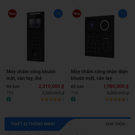
-8%
-1%
Máy chấm công khuôn
Máy chấm công nhận diện
mặt, vân tay, thẻ
khuôn mặt, vân tay
HIKVISION DS-
HIKVISION DS-
2,310,000
đ
1,980,000
đ
Đã bán
Đã bán
K1T321MFWX
K1T320MFWX
2,500,000
đ
2,000,000
đ
759
759
1
1
THIẾT BỊ THÔNG MINH
XEM THÊM