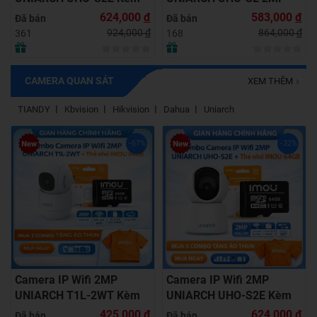
Thẻ Nhớ IMOU 64GB |
Kèm Thẻ Nhớ IMOU 64GB
624,000
đ
583,000
đ
Đã bán
Đã bán
Xem Từ Xa | Dễ Lắp Đặt
| Phù Hợp Nhà & Cửa Hàng
924,000
đ
864,000
đ
361
168
CAMERA QUAN SÁT
XEM THÊM
TIANDY
Kbvision
Hikvision
Dahua
Uniarch
-67%
-32%
Camera IP Wifi 2MP
Camera IP Wifi 2MP
UNIARCH T1L-2WT Kèm
UNIARCH UHO-S2E Kèm
Thẻ Nhớ IMOU 64GB |
Thẻ Nhớ IMOU 64GB |
425,000
đ
624,000
đ
Đã bán
Đã bán