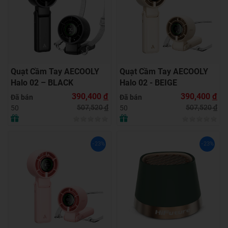
Quạt Cầm Tay AECOOLY
Quạt Cầm Tay AECOOLY
Halo 02 – BLACK
Halo 02 - BEIGE
390,400
đ
390,400
đ
Đã bán
Đã bán
507,520
đ
507,520
đ
50
50
-23%
-23%