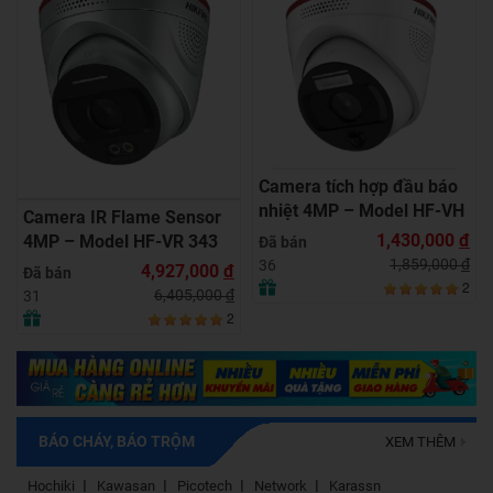
Camera tích hợp đầu báo
nhiệt 4MP – Model HF-VH
Camera IR Flame Sensor
243
1,430,000
đ
4MP – Model HF-VR 343
Đã bán
1,859,000
đ
36
4,927,000
đ
Đã bán
2
6,405,000
đ
31
2
BÁO CHÁY, BÁO TRỘM
XEM THÊM
Hochiki
Kawasan
Picotech
Network
Karassn