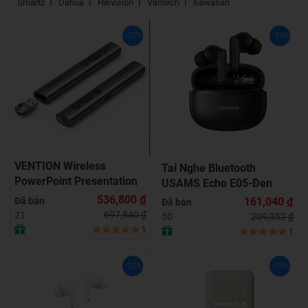
Smartz
Dahua
Hikvision
Vantech
Kawasan
-23%
-23%
VENTION Wireless
Tai Nghe Bluetooth
PowerPoint Presentation
USAMS Echo E05-Đen
Clicker with Green Laser
536,800
đ
Đã bán
161,040
đ
Đã bán
Pointer – GRAY (KQJ-H0)
697,840
đ
21
209,352
đ
50
1
1
-23%
-23%