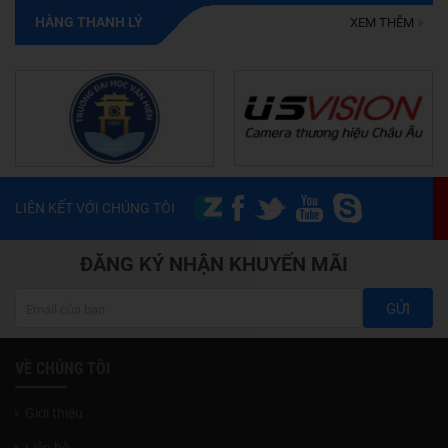
HÀNG THANH LÝ
XEM THÊM
LIÊN KẾT VỚI CHÚNG TÔI
ĐĂNG KÝ NHẬN KHUYẾN MÃI
GỬI
VỀ CHÚNG TÔI
Giới thiệu
Liên hệ