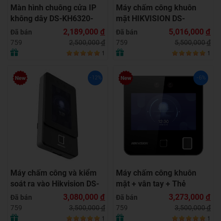
Màn hình chuông cửa IP
Máy chấm công khuôn
không dây DS-KH6320-
mặt HIKVISION DS-
WTE1
K1T344MBFWX-E1, Đàm
2,189,000
đ
5,016,000
đ
Đã bán
Đã bán
thoại 2 chiều, 3000 khuôn
2,500,000
đ
5,500,000
đ
759
759
mặt
1
1
-12%
-6%
Máy chấm công và kiểm
Máy chấm công khuôn
soát ra vào Hikvision DS-
mặt + vân tay + Thẻ
K1T342MFWX-E1
Mifare HIKVISION DS-
3,080,000
đ
3,273,000
đ
Đã bán
Đã bán
K1T343MFWX
3,500,000
đ
3,500,000
đ
759
759
1
1