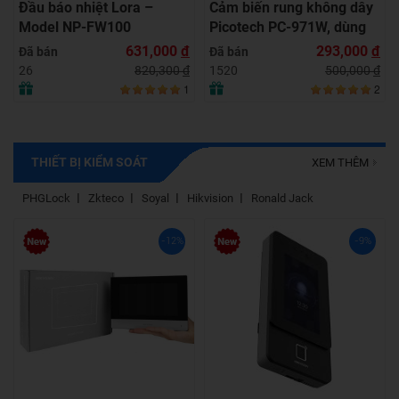
Đầu báo nhiệt Lora –
Cảm biến rung không dây
Model NP-FW100
Picotech PC-971W, dùng
cho nhà riêng, tiệm vàng,
631,000
đ
293,000
đ
Đã bán
Đã bán
ATM
820,300
đ
500,000
đ
26
1520
1
2
THIẾT BỊ KIỂM SOÁT
XEM THÊM
PHGLock
Zkteco
Soyal
Hikvision
Ronald Jack
-12%
-9%