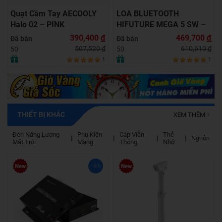
Quạt Cầm Tay AECOOLY
LOA BLUETOOTH
Halo 02 – PINK
HIFUTURE MEGA 5 SW –
GREEN
390,400
đ
469,700
đ
Đã bán
Đã bán
507,520
đ
610,610
đ
50
50
1
1
THIẾT BỊ KHÁC
XEM THÊM
Đèn Năng Lượng
Phụ Kiện
Cáp Viễn
Thẻ
Nguồn
Mặt Trời
Mạng
Thông
Nhớ
-8%