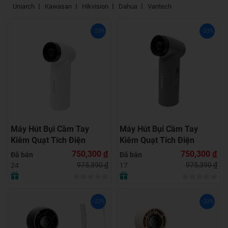
Uniarch
Kawasan
Hikvision
Dahua
Vantech
-23%
-23%
Máy Hút Bụi Cầm Tay
Máy Hút Bụi Cầm Tay
Kiêm Quạt Tích Điện
Kiêm Quạt Tích Điện
RTAKO F71 Multi-function
RTAKO F71 Multi-function
750,300
đ
750,300
đ
Đã bán
Đã bán
Violent fan (4000mAH) –
Violent fan (4000mAH) –
975,390
đ
975,390
đ
24
17
WHITE
GRAY
-23%
-23%