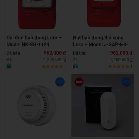
Còi đèn báo động Lora –
Nút báo động thủ công
Model HK-SG-1124
Lora – Model J-SAP-HK-
1104
962,000
đ
962,000
đ
Đã bán
Đã bán
1,250,600
đ
1,250,600
đ
31
21
1
1
-23%
-41%