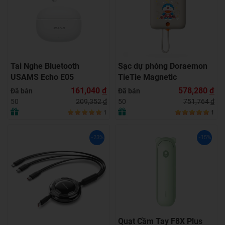
Tai Nghe Bluetooth
Sạc dự phòng Doraemon
USAMS Echo E05
TieTie Magnetic
161,040
đ
578,280
đ
Đã bán
Đã bán
209,352
đ
751,764
đ
50
50
1
1
-23%
-15%
Quạt Cầm Tay F8X Plus