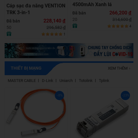
4500mAh Xanh lá
Cáp sạc đa năng VENTION
TRK 3-in-1
266,200
đ
Đã bán
314,600
đ
20
228,140
đ
Đã bán
4
296,582
đ
50
1
THIẾT BỊ MẠNG
XEM THÊM
MASTER CABLE
D-Link
Uniarch
Totolink
Tplink
-8%
-23%