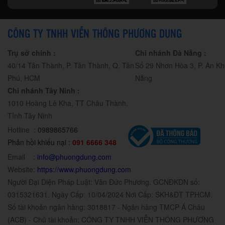
CÔNG TY TNHH VIỄN THÔNG PHƯƠNG DUNG
Trụ sở chính :
Chi nhánh Đà Nẵng :
40/14 Tân Thành, P. Tân Thành, Q. Tân
Số 29 Nhơn Hòa 3, P. An Kh
Phú, HCM
Nẵng
Chi nhánh Tây Ninh :
1010 Hoàng Lê Kha, TT Châu Thành,
Tỉnh Tây Ninh
Hotline :
0989865766
Phản hồi khiếu nại :
091 6666 348
Email :
info@phuongdung.com
Website:
https://www.phuongdung.com
Người Đại Diện Pháp Luật: Văn Đức Phương. GCNĐKDN số:
0315321631. Ngày Cấp: 10/04/2024 Nơi Cấp: SKH&ĐT TPHCM.
Số tài khoản ngân hàng: 3018817 - Ngân hàng TMCP Á Châu
(ACB) - Chủ tài khoản: CÔNG TY TNHH VIỄN THÔNG PHƯƠNG