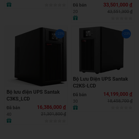
33,501,000
đ
Đã bán
43,551,300
đ
20
-23%
-23%
Bộ Lưu Điện UPS Santak
C2KS-LCD
Bộ lưu điện UPS Santak
14,199,000
đ
Đã bán
C3KS_LCD
18,458,700
đ
30
16,386,000
đ
Đã bán
21,301,800
đ
40