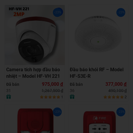
-23%
-23%
Camera tích hợp đầu báo
Đầu báo khói RF – Model
nhiệt – Model HF-VH 221
HF-S3E-R
975,000
đ
377,000
đ
Đã bán
Đã bán
1,267,500
đ
490,100
đ
31
36
1
2
-23%
-23%