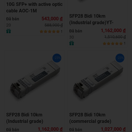
10G SFP+ with active optic
cable AOC-1M
SFP28 Bidi 10km
543,000
đ
Đã bán
(Industrial grade)YT-
588,900
đ
20
SFP28-BU-10I
1,162,000
đ
Đã bán
1
1,510,600
đ
30
1
-23%
-23%
SFP28 Bidi 10km
SFP28 Bidi 10km
(Industrial grade)
(commercial grade)
1,162,000
đ
1,027,000
đ
Đã bán
Đã bán