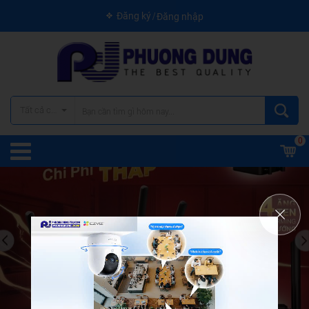
Đăng ký
Đăng nhập
Tất cả các danh mục
0