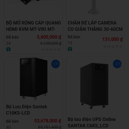
BỘ MỞ RỘNG CÁP QUANG
CHÂN ĐẾ LẮP CAMERA
HDMI KVM MT-VIKI MT-
CO GIÃN THẲNG 30-60CM
HK020
- SIÊU CHẮC CHẮN &
5,600,000
đ
Đã bán
Đã bán
131,000
đ
LINH HOẠT!
13
6,100,000
đ
24
-23%
-23%
Bộ Lưu Điện Santak
C10KS‑LCD
Bộ lưu điện UPS Online
53,678,000
đ
Đã bán
SANTAK C6KS_LCD
69,781,400
đ
40