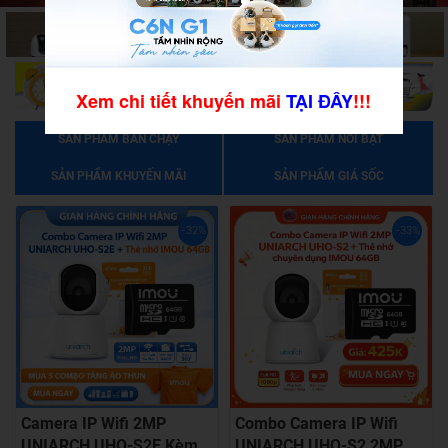
Xem chi tiết khuyến mãi
TẠI ĐÂY
!!!
SẢN PHẨM BÁN CHẠY
SẢN PHẨM NỔI BẬT
SẢN PHẨM KHUYẾN MÃI
SẢN PHẨM GIÁ SỐC
-32%
-33%
Camera IP Wifi 2MP
Combo Camera IP Wifi
UNIARCH UHO-S2E Kèm
UNIARCH UHO-S2 2MP