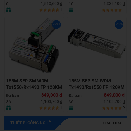
1,510,600
đ
1,335,100
đ
0
10
1
1
-23%
-23%
155M SFP SM WDM
155M SFP SM WDM
Tx1550/Rx1490 FP 120KM
Tx1490/Rx1550 FP 120KM
LC with DDM
LC with DDM
849,000
đ
849,000
đ
Đã bán
Đã bán
1,103,700
đ
1,103,700
đ
36
36
1
2
THIẾT BỊ CÔNG NGHỆ
XEM THÊM