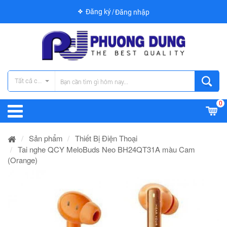
Đăng ký
Đăng nhập
Tất cả các danh mục
0
Sản phẩm
Thiết Bị Điện Thoại
Tai nghe QCY MeloBuds Neo BH24QT31A màu Cam
(Orange)