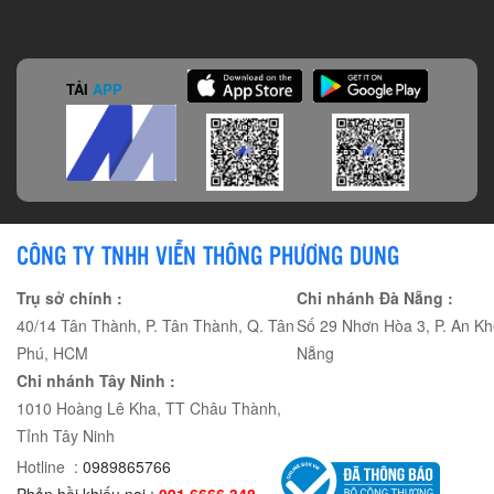
TẢI
APP
CÔNG TY TNHH VIỄN THÔNG PHƯƠNG DUNG
Trụ sở chính :
Chi nhánh Đà Nẵng :
40/14 Tân Thành, P. Tân Thành, Q. Tân
Số 29 Nhơn Hòa 3, P. An Kh
Phú, HCM
Nẵng
Chi nhánh Tây Ninh :
1010 Hoàng Lê Kha, TT Châu Thành,
Tỉnh Tây Ninh
Hotline :
0989865766
Phản hồi khiếu nại :
091 6666 348