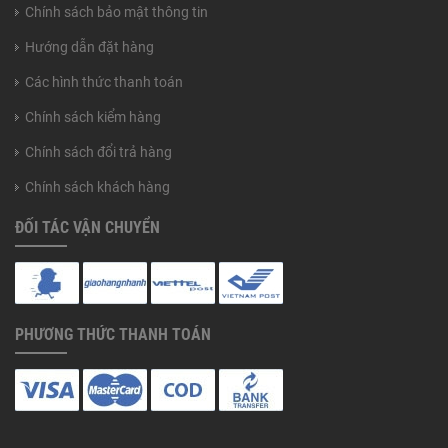
Chính sách bảo mật thông tin
Hướng dẫn đặt hàng
Các hình thức thanh toán
Chính sách kiểm hàng
Chính sách đổi trả hàng
Chính sách khách hàng
ĐỐI TÁC VẬN CHUYỂN
PHƯƠNG THỨC THANH TOÁN