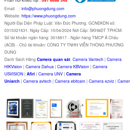
Email :
info@phuongdung.com
Website:
https://www.phuongdung.com
Người Đại Diện Pháp Luật: Văn Đức Phương. GCNĐKDN số:
0315321631. Ngày Cấp: 10/04/2024 Nơi Cấp: SKH&ĐT TPHCM.
Số tài khoản ngân hàng: 3018817 - Ngân hàng TMCP Á Châu
(ACB) - Chủ tài khoản: CÔNG TY TNHH VIỄN THÔNG PHƯƠNG
DUNG
Danh Sách Hãng
Camera quan sát
:
Camera Vantech
|
Camera
HIKVision
|
Camera Dahua
|
Camera KBVision
|
Camera
USVISION
|
Afiri
|
Camera UNV
|
Camera
Uniarch
|
Camera
avtech
|
Camera
ebitcam
|
Camera
e
zviz
|
Came