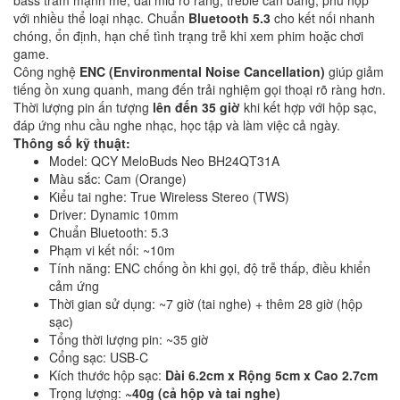
với nhiều thể loại nhạc. Chuẩn
Bluetooth 5.3
cho kết nối nhanh
chóng, ổn định, hạn chế tình trạng trễ khi xem phim hoặc chơi
game.
Công nghệ
ENC (Environmental Noise Cancellation)
giúp giảm
tiếng ồn xung quanh, mang đến trải nghiệm gọi thoại rõ ràng hơn.
Thời lượng pin ấn tượng
lên đến 35 giờ
khi kết hợp với hộp sạc,
đáp ứng nhu cầu nghe nhạc, học tập và làm việc cả ngày.
Thông số kỹ thuật:
Model: QCY MeloBuds Neo BH24QT31A
Màu sắc: Cam (Orange)
Kiểu tai nghe: True Wireless Stereo (TWS)
Driver: Dynamic 10mm
Chuẩn Bluetooth: 5.3
Phạm vi kết nối: ~10m
Tính năng: ENC chống ồn khi gọi, độ trễ thấp, điều khiển
cảm ứng
Thời gian sử dụng: ~7 giờ (tai nghe) + thêm 28 giờ (hộp
sạc)
Tổng thời lượng pin: ~35 giờ
Cổng sạc: USB-C
Kích thước hộp sạc:
Dài 6.2cm x Rộng 5cm x Cao 2.7cm
Trọng lượng:
~40g (cả hộp và tai nghe)