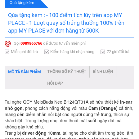
Quà tặng kèm
Qùa tặng kèm : - 100 điểm tích lũy trên app MY
PLACE - 1 Lượt quay số trúng thưởng 100% trên
app MY PLACE với đơn hàng từ 500K
Gọi
0989865766
để được tư vấn miễn phí
Miễn phí đổi trả
Kiểm hàng khi nhận hàng
72 giờ đổi trả
THÔNG SỐ KỸ THUẬT
BÌNH LUẬN
MÔ TẢ SẢN PHẨM
HỎI ĐÁP
Tai nghe QCY MeloBuds Neo BH24QT31A sở hữu thiết kế
in-ear
nhỏ gọn
, phong cách năng động với màu
Cam (Orange)
cá tính,
mang đến điểm nhấn nổi bật cho người dùng trẻ trung, thích sự
khác biệt. Trọng lượng nhẹ, đeo thoải mái suốt ngày dài mà
không gây khó chịu.
Trang bị
driver động 10mm
, tai nghe cho chất âm trong trẻo, âm
bass trầm mạnh mẽ, dải mid rõ ràng, treble cân bằng, phù hợp