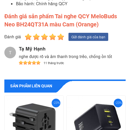
Bảo hành: Chính hãng QCY
Đánh giá sản phẩm Tai nghe QCY MeloBuds
Neo BH24QT31A màu Cam (Orange)
Đánh giá
Gửi đánh giá của bạn
Tạ Mỹ Hạnh
T
nghe được rõ và âm thanh trong trẻo, chống ồn tốt
11 tháng trước
SẢN PHẨM LIÊN QUAN
-23%
-23%