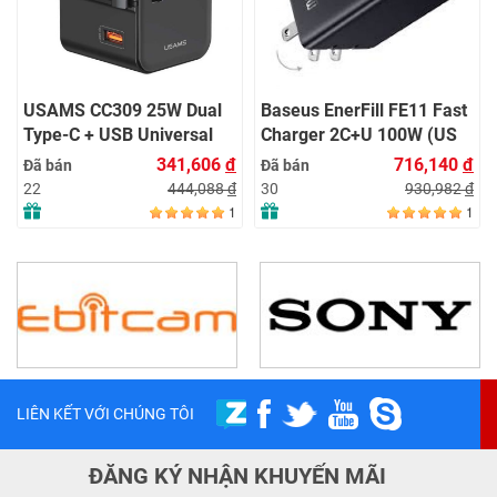
USAMS CC309 25W Dual
Baseus EnerFill FE11 Fast
Type-C + USB Universal
Charger 2C+U 100W (US
Travel
Plug) – BLACK
341,606
đ
716,140
đ
Đã bán
Đã bán
Charger(US/AU/UK/EU) –
444,088
đ
930,982
đ
22
30
Black (USM140-AK-BK)
1
1
LIÊN KẾT VỚI CHÚNG TÔI
ĐĂNG KÝ NHẬN KHUYẾN MÃI