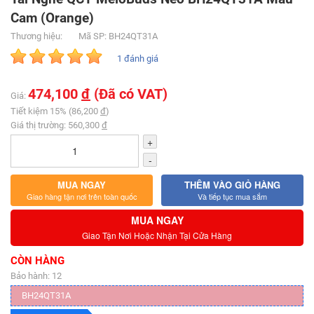
Cam (Orange)
Thương hiệu:
Mã SP: BH24QT31A
1 đánh giá
474,100
đ
(Đã có VAT)
Giá:
Tiết kiệm 15% (86,200
đ
)
Giá thị trường: 560,300
đ
+
-
MUA NGAY
THÊM VÀO GIỎ HÀNG
Giao hàng tận nơi trên toàn quốc
Và tiếp tục mua sắm
MUA NGAY
Giao Tận Nơi Hoặc Nhận Tại Cửa Hàng
CÒN HÀNG
Bảo hành: 12
BH24QT31A