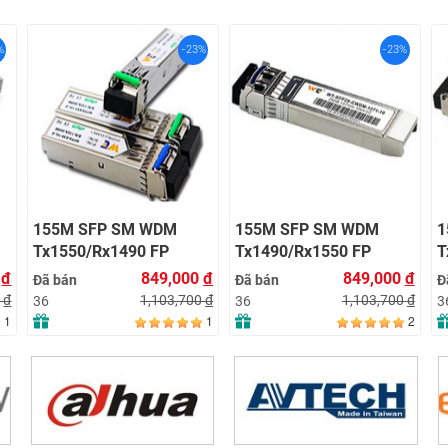
%
-23%
-23%
155M SFP SM WDM
155M SFP SM WDM
1
Tx1550/Rx1490 FP
Tx1490/Rx1550 FP
T
120KM LC with DDM
120KM LC with DDM
8
0
đ
849,000
đ
849,000
đ
Đã bán
Đã bán
Đ
0
đ
1,103,700
đ
1,103,700
đ
36
36
3
1
1
2