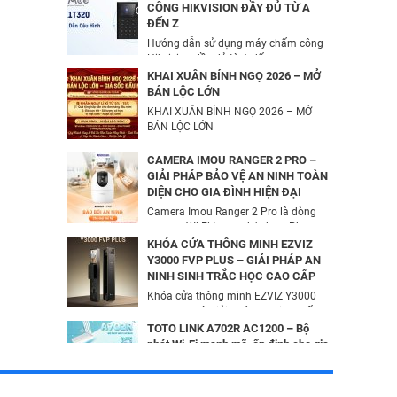
UHO-S2 2MP Kèm Thẻ Nhớ IMOU
CÔNG HIKVISION ĐẦY ĐỦ TỪ A
64GB | Phù Hợp Nhà & Cửa Hàng
ĐẾN Z
Camera IP Turret 4MP Hikvision DS-
583,000
đ
Hướng dẫn sử dụng máy chấm công
2CD2343G2-LI2U
Hikvision đầy đủ từ A đến...
2,326,000
đ
Combo Camera Wifi 2MP UNIARCH
KHAI XUÂN BÍNH NGỌ 2026 – MỞ
UHO-S1 + Thẻ Nhớ IMOU 64GB |
BÁN LỘC LỚN
Quan Sát 24/7 | Chính Hãng
KHAI XUÂN BÍNH NGỌ 2026 – MỞ
Camera IP AcuSense thân trụ 2MP
637,000
BÁN LỘC LỚN
đ
HIKVISION DS-2CD2026G2-IU/SL
3,816,000
đ
CAMERA IMOU RANGER 2 PRO –
GIẢI PHÁP BẢO VỆ AN NINH TOÀN
DIỆN CHO GIA ĐÌNH HIỆN ĐẠI
BỘ MỞ RỘNG CÁP QUANG HDMI
Camera Imou Ranger 2 Pro là dòng
KVM MT-VIKI MT-HK020
camera Wi-Fi trong nhà được Phương
5,600,000
đ
Dung...
KHÓA CỬA THÔNG MINH EZVIZ
Y3000 FVP PLUS – GIẢI PHÁP AN
NINH SINH TRẮC HỌC CAO CẤP
Camera IP Wifi 2MP UNIARCH T1L-
Khóa cửa thông minh EZVIZ Y3000
2WT Kèm Thẻ Nhớ IMOU 64GB |
FVP PLUS là giải pháp an ninh thế
Xem Từ Xa | Dễ Lắp Đặt
hệ...
TOTO LINK A702R AC1200 – Bộ
425,000
đ
phát Wi-Fi mạnh mẽ, ổn định cho gia
đình & văn phòng | Phương Dung
Camera IP Wifi 2MP UNIARCH UHO-
Telec
S2E Kèm Thẻ Nhớ IMOU 64GB | Xem
TOTO LINK A702R AC1200 cung cấp