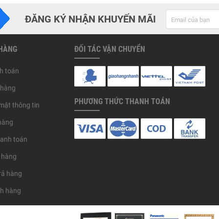
ĐĂNG KÝ NHẬN KHUYẾN MÃI
 HÀNG
ĐỐI TÁC VẬN CHUYỂN
h toán
 hàng
PHƯƠNG THỨC THANH TOÁN
mật thông tin
hàng
hanh toán
 hàng
trả hàng
ch hàng