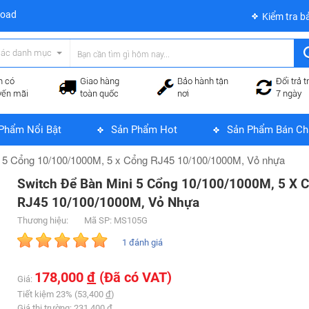
load
Kiểm tra b
các danh mục
n có
Giao hàng
Bảo hành tận
Đổi trả t
yến mãi
toàn quốc
nơi
7 ngày
Phẩm Nổi Bật
Sản Phẩm Hot
Sản Phẩm Bán Ch
i 5 Cổng 10/100/1000M, 5 x Cổng RJ45 10/100/1000M, Vỏ nhựa
Switch Để Bàn Mini 5 Cổng 10/100/1000M, 5 X 
RJ45 10/100/1000M, Vỏ Nhựa
Thương hiệu:
Mã SP: MS105G
1 đánh giá
178,000
đ
(Đã có VAT)
Giá:
Tiết kiệm 23% (53,400
đ
)
Giá thị trường: 231,400
đ