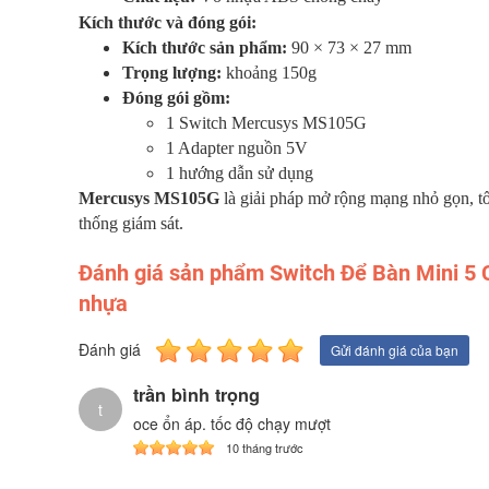
Kích thước và đóng gói:
Kích thước sản phẩm:
90 × 73 × 27 mm
Trọng lượng:
khoảng 150g
Đóng gói gồm:
1 Switch Mercusys MS105G
1 Adapter nguồn 5V
1 hướng dẫn sử dụng
Mercusys MS105G
là giải pháp mở rộng mạng nhỏ gọn, tố
thống giám sát.
Đánh giá sản phẩm Switch Để Bàn Mini 5
nhựa
Đánh giá
Gửi đánh giá của bạn
trần bình trọng
t
oce ổn áp. tốc độ chạy mượt
10 tháng trước