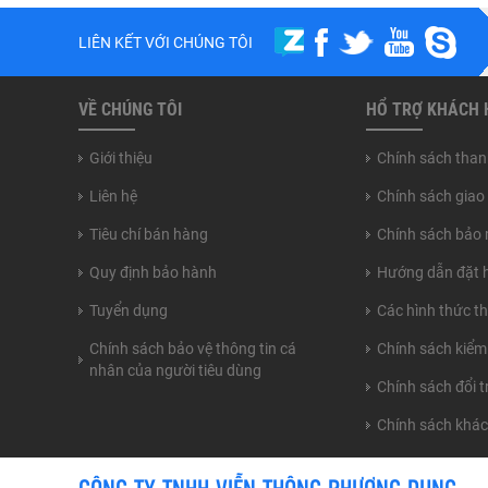
LIÊN KẾT VỚI CHÚNG TÔI
VỀ CHÚNG TÔI
HỔ TRỢ KHÁCH
Giới thiệu
Chính sách than
Liên hệ
Chính sách giao
Tiêu chí bán hàng
Chính sách bảo 
Quy định bảo hành
Hướng dẫn đặt 
Tuyển dụng
Các hình thức t
Chính sách bảo vệ thông tin cá
Chính sách kiểm
nhân của người tiêu dùng
Chính sách đổi 
Chính sách khá
CÔNG TY TNHH VIỄN THÔNG PHƯƠNG DUNG