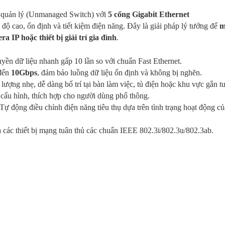
g quản lý (Unmanaged Switch) với
5 cổng Gigabit Ethernet
 độ cao, ổn định và tiết kiệm điện năng. Đây là giải pháp lý tưởng để
m
a IP hoặc thiết bị giải trí gia đình
.
yền dữ liệu nhanh gấp 10 lần so với chuẩn Fast Ethernet.
 đến
10Gbps
, đảm bảo luồng dữ liệu ổn định và không bị nghẽn.
lượng nhẹ, dễ dàng bố trí tại bàn làm việc, tủ điện hoặc khu vực gắn t
ấu hình, thích hợp cho người dùng phổ thông.
Tự động điều chỉnh điện năng tiêu thụ dựa trên tình trạng hoạt động củ
ả các thiết bị mạng tuân thủ các chuẩn IEEE 802.3i/802.3u/802.3ab.