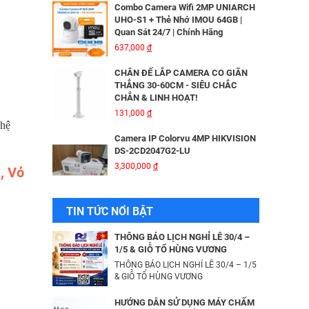
CHÂN ĐẾ LẮP CAMERA CO GIÃN
THẲNG 30-60CM - SIÊU CHẮC
CHẮN & LINH HOẠT!
Bộ Lưu Điện Santak C10KS‑LCD
131,000
đ
53,678,000
đ
Camera IP Colorvu 4MP HIKVISION
DS-2CD2047G2-LU
3,300,000
đ
Bộ lưu điện UPS Online SANTAK
C6KS_LCD
 hệ
33,501,000
đ
Camera IP 4MP HIKVISION DS-
2CD2043G2-IU
2,376,000
đ
, Vỏ
Camera IP Wifi 2MP UNIARCH T1L-
2WT Kèm Thẻ Nhớ IMOU 64GB |
Xem Từ Xa | Dễ Lắp Đặt
Camera IP Dome 4.0 Megapixel
TIN TỨC NỔI BẬT
425,000
đ
HIKVISION DS-2CD2346G2-ISU/SL​
3,256,000
đ
Camera IP Wifi 2MP UNIARCH UHO-
THÔNG BÁO LỊCH NGHỈ LỄ 30/4 –
S2E Kèm Thẻ Nhớ IMOU 64GB | Xem
1/5 & GIỖ TỔ HÙNG VƯƠNG
Từ Xa | Dễ Lắp Đặt
THÔNG BÁO LỊCH NGHỈ LỄ 30/4 – 1/5
Camera IP HIKVISION DS-
624,000
& GIỖ TỔ HÙNG VƯƠNG
đ
2CD2T26G2-ISU/SL​
3,344,000
đ
Combo Camera IP Wifi UNIARCH
HƯỚNG DẪN SỬ DỤNG MÁY CHẤM