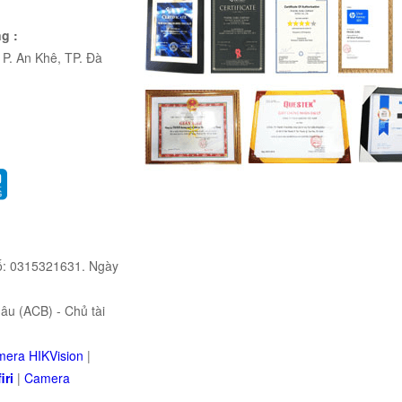
g :
P. An Khê, TP. Đà
ố: 0315321631. Ngày
u (ACB) - Chủ tài
era HIKVision
|
iri
|
Camera