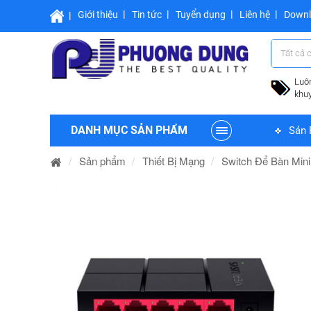
Giới thiệu
Tin tức
Tuyển dụng
Liên hệ
Down
Tất cả 
Luô
khu
DANH MỤC SẢN PHẨM
Sản 
Sản phẩm
Thiết Bị Mạng
Switch Để Bàn Min