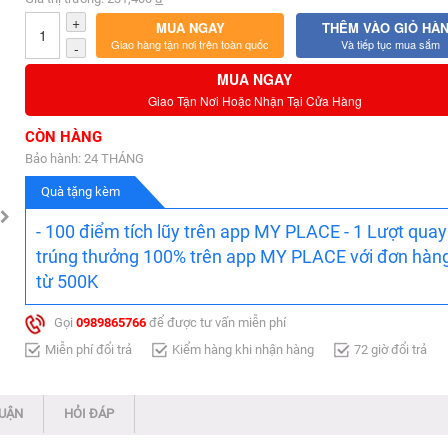
+
MUA NGAY
THÊM VÀO GIỎ HÀ
Giao hàng tận nơi trên toàn quốc
Và tiếp tục mua sắm
-
MUA NGAY
Giao Tận Nơi Hoặc Nhận Tại Cửa Hàng
CÒN HÀNG
Bảo hành: 24 THÁNG
Quà tặng kèm
- 100 điểm tích lũy trên app MY PLACE - 1 Lượt quay
trúng thưởng 100% trên app MY PLACE với đơn hàn
từ 500K
Gọi
0989865766
để được tư vấn miễn phí
Miễn phí đổi trả
Kiểm hàng khi nhận hàng
72 giờ đổi trả
LUẬN
HỎI ĐÁP