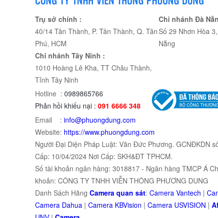
Trụ sở chính :
Chi nhánh Đà Nẵn
40/14 Tân Thành, P. Tân Thành, Q. Tân
Số 29 Nhơn Hòa 3, 
Phú, HCM
Nẵng
Chi nhánh Tây Ninh :
1010 Hoàng Lê Kha, TT Châu Thành,
Tỉnh Tây Ninh
Hotline :
0989865766
Phản hồi khiếu nại :
091 6666 348
Email :
info@phuongdung.com
Website:
https://www.phuongdung.com
Người Đại Diện Pháp Luật: Văn Đức Phương. GCNĐKDN s
Cấp: 10/04/2024 Nơi Cấp: SKH&ĐT TPHCM.
Số tài khoản ngân hàng: 3018817 - Ngân hàng TMCP Á Châ
khoản: CÔNG TY TNHH VIỄN THÔNG PHƯƠNG DUNG
Danh Sách Hãng
Camera quan sát
:
Camera Vantech
|
Cam
Camera Dahua
|
Camera KBVision
|
Camera USVISION
|
Af
UNV
|
Camera