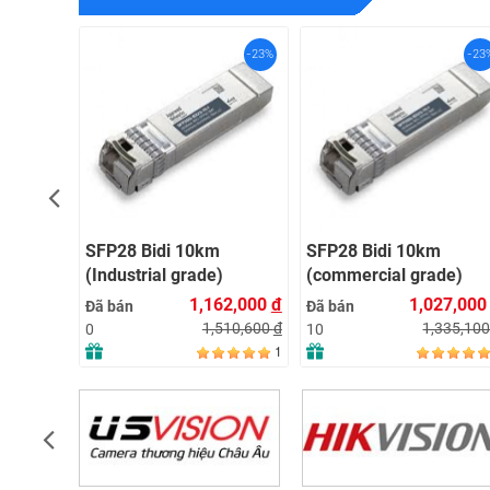
-23%
-23%
-23
SFP28 Bidi 10km
SFP28 Bidi 10km
)YT-
(Industrial grade)
(commercial grade)
62,000
đ
1,162,000
đ
1,027,00
Đã bán
Đã bán
510,600
đ
1,510,600
đ
1,335,10
0
10
1
1