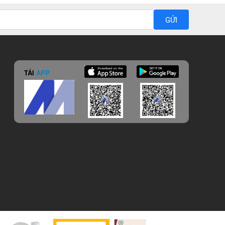
GỬI
TẢI
APP