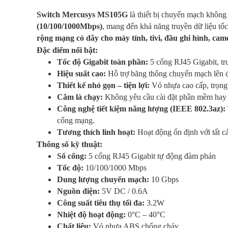
Switch Mercusys MS105G
là thiết bị chuyển mạch khôn
(10/100/1000Mbps)
, mang đến khả năng truyền dữ liệu tốc
rộng mạng có dây cho máy tính, tivi, đầu ghi hình, camer
Đặc điểm nổi bật:
Tốc độ Gigabit toàn phần:
5 cổng RJ45 Gigabit, tru
Hiệu suất cao:
Hỗ trợ băng thông chuyển mạch lên
Thiết kế nhỏ gọn – tiện lợi:
Vỏ nhựa cao cấp, trọng 
Cắm là chạy:
Không yêu cầu cài đặt phần mềm hay c
Công nghệ tiết kiệm năng lượng (IEEE 802.3az):
cổng mạng.
Tương thích linh hoạt:
Hoạt động ổn định với tất c
Thông số kỹ thuật:
Số cổng:
5 cổng RJ45 Gigabit tự động đàm phán
Tốc độ:
10/100/1000 Mbps
Dung lượng chuyển mạch:
10 Gbps
Nguồn điện:
5V DC / 0.6A
Công suất tiêu thụ tối đa:
3.2W
Nhiệt độ hoạt động:
0°C – 40°C
Chất liệu:
Vỏ nhựa ABS chống cháy