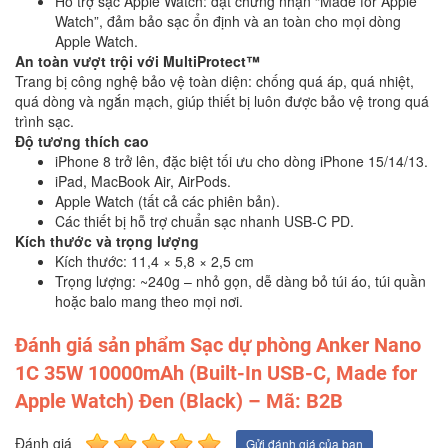
Hỗ trợ sạc Apple Watch: đạt chứng nhận “Made for Apple
Watch”, đảm bảo sạc ổn định và an toàn cho mọi dòng
Apple Watch.
An toàn vượt trội với MultiProtect™
Trang bị công nghệ bảo vệ toàn diện: chống quá áp, quá nhiệt,
quá dòng và ngắn mạch, giúp thiết bị luôn được bảo vệ trong quá
trình sạc.
Độ tương thích cao
iPhone 8 trở lên, đặc biệt tối ưu cho dòng iPhone 15/14/13.
iPad, MacBook Air, AirPods.
Apple Watch (tất cả các phiên bản).
Các thiết bị hỗ trợ chuẩn sạc nhanh USB-C PD.
Kích thước và trọng lượng
Kích thước: 11,4 × 5,8 × 2,5 cm
Trọng lượng: ~240g – nhỏ gọn, dễ dàng bỏ túi áo, túi quần
hoặc balo mang theo mọi nơi.
Đánh giá sản phẩm Sạc dự phòng Anker Nano
1C 35W 10000mAh (Built-In USB-C, Made for
Apple Watch) Đen (Black) – Mã: B2B
Đánh giá
Gửi đánh giá của bạn