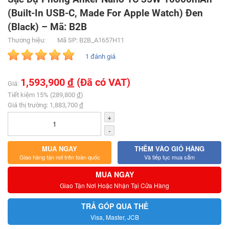
(Built-In USB-C, Made For Apple Watch) Đen
(Black) – Mã: B2B
Thương hiệu:
Mã SP: B2B_A1657H11
1 đánh giá
1,593,900
đ
(Đã có VAT)
Giá:
Tiết kiệm 15% (289,800
đ
)
Giá thị trường: 1,883,700
đ
+
-
MUA NGAY
THÊM VÀO GIỎ HÀNG
Giao hàng tận nơi trên toàn quốc
Và tiếp tục mua sắm
MUA NGAY
Giao Tận Nơi Hoặc Nhận Tại Cửa Hàng
TRẢ GÓP QUA THẺ
Visa, Master, JCB