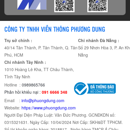
CÔNG TY TNHH VIỄN THÔNG PHƯƠNG DUNG
Trụ sở chính :
Chi nhánh Đà Nẵng :
40/14 Tân Thành, P. Tân Thành, Q. Tân
Số 29 Nhơn Hòa 3, P. An Kh
Phú, HCM
Nẵng
Chi nhánh Tây Ninh :
1010 Hoàng Lê Kha, TT Châu Thành,
Tỉnh Tây Ninh
Hotline :
0989865766
Phản hồi khiếu nại :
091 6666 348
Email :
info@phuongdung.com
Website:
https://www.phuongdung.com
Người Đại Diện Pháp Luật: Văn Đức Phương. GCNĐKDN số:
0315321631. Ngày Cấp: 10/04/2024 Nơi Cấp: SKH&ĐT TPHCM.
Số tài khoản ngân hàng: 3018817 - Ngân hàng TMCP Á Châu