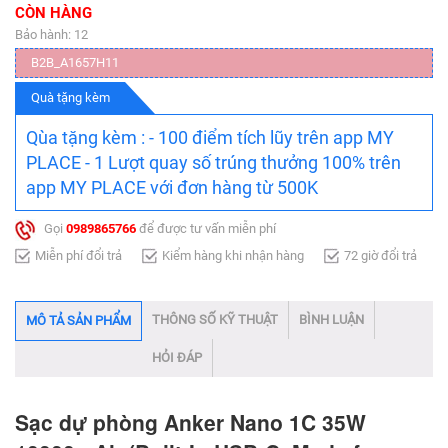
CÒN HÀNG
Bảo hành: 12
B2B_A1657H11
Quà tặng kèm
Qùa tặng kèm : - 100 điểm tích lũy trên app MY
PLACE - 1 Lượt quay số trúng thưởng 100% trên
app MY PLACE với đơn hàng từ 500K
Gọi
0989865766
để được tư vấn miễn phí
Miễn phí đổi trả
Kiểm hàng khi nhận hàng
72 giờ đổi trả
THÔNG SỐ KỸ THUẬT
BÌNH LUẬN
MÔ TẢ SẢN PHẨM
HỎI ĐÁP
Sạc dự phòng Anker Nano 1C 35W