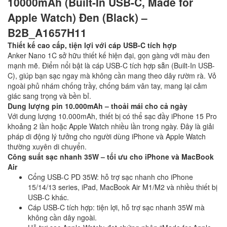
10000mAh (Built-In USB-C, Made for
Apple Watch) Đen (Black) –
B2B_A1657H11
Thiết kế cao cấp, tiện lợi với cáp USB-C tích hợp
Anker Nano 1C sở hữu thiết kế hiện đại, gọn gàng với màu đen
mạnh mẽ. Điểm nổi bật là cáp USB-C tích hợp sẵn (Built-In USB-
C), giúp bạn sạc ngay mà không cần mang theo dây rườm rà. Vỏ
ngoài phủ nhám chống trầy, chống bám vân tay, mang lại cảm
giác sang trọng và bền bỉ.
Dung lượng pin 10.000mAh – thoải mái cho cả ngày
Với dung lượng 10.000mAh, thiết bị có thể sạc đầy iPhone 15 Pro
khoảng 2 lần hoặc Apple Watch nhiều lần trong ngày. Đây là giải
pháp di động lý tưởng cho người dùng iPhone và Apple Watch
thường xuyên di chuyển.
Công suất sạc nhanh 35W – tối ưu cho iPhone và MacBook
Air
Cổng USB-C PD 35W: hỗ trợ sạc nhanh cho iPhone
15/14/13 series, iPad, MacBook Air M1/M2 và nhiều thiết bị
USB-C khác.
Cáp USB-C tích hợp: tiện lợi, hỗ trợ sạc nhanh 35W mà
không cần dây ngoài.