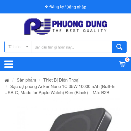
Đăng ký
Đăng nhập
Tất cả các danh mục
0
Sản phẩm
Thiết Bị Điện Thoại
Sạc dự phòng Anker Nano 1C 35W 10000mAh (Built-In
USB-C, Made for Apple Watch) Đen (Black) – Mã: B2B