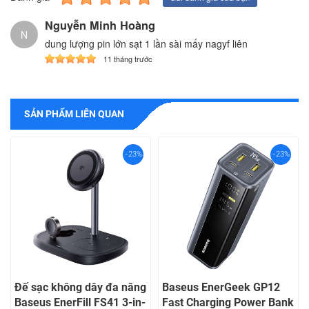
Nguyễn Minh Hoàng
N
dung lượng pin lớn sạt 1 lần sài mấy nagyf liên
11 tháng trước
SẢN PHẨM LIÊN QUAN
-23%
-23%
Đế sạc không dây đa năng
Baseus EnerGeek GP12
Baseus EnerFill FS41 3-in-
Fast Charging Power Bank