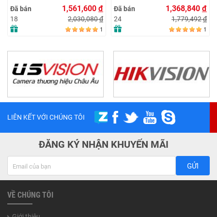
1 Wireless Charging Stand
with Digital Display
1,561,600
đ
1,368,840
đ
Đã bán
Đã bán
with TEC Cooling – BLAC
20800mAh 145W – GREY
2,030,080
đ
1,779,492
đ
18
24
(LVA055-2G-1
1
1
LIÊN KẾT VỚI CHÚNG TÔI
ĐĂNG KÝ NHẬN KHUYẾN MÃI
GỬI
VỀ CHÚNG TÔI
Giới thiệu