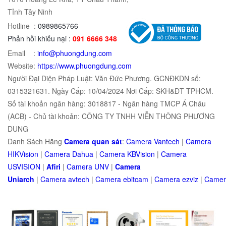
Tỉnh Tây Ninh
Hotline :
0989865766
Phản hồi khiếu nại :
091 6666 348
Email :
info@phuongdung.com
Website:
https://www.phuongdung.com
Người Đại Diện Pháp Luật: Văn Đức Phương. GCNĐKDN số:
0315321631. Ngày Cấp: 10/04/2024 Nơi Cấp: SKH&ĐT TPHCM.
Số tài khoản ngân hàng: 3018817 - Ngân hàng TMCP Á Châu
(ACB) - Chủ tài khoản: CÔNG TY TNHH VIỄN THÔNG PHƯƠNG
DUNG
Danh Sách Hãng
Camera quan sát
:
Camera Vantech
|
Camera
HIKVision
|
Camera Dahua
|
Camera KBVision
|
Camera
USVISION
|
Afiri
|
Camera UNV
|
Camera
Uniarch
|
Camera
avtech
|
Camera
ebitcam
|
Camera
e
zviz
|
Came