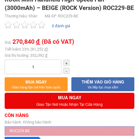
(3000mAh) – BEIGE (ROCK Version) ROC229-BE
Thương hiệu: Khác
Mã SP: ROC229-BE
0 đánh giá
270,840
đ
(Đã có VAT)
Giá:
Tiết kiệm 23% (81,252
đ
)
Giá thị trường: 352,092
đ
+
-
MUA NGAY
THÊM VÀO GIỎ HÀNG
Giao hàng tận nơi trên toàn quốc
Và tiếp tục mua sắm
MUA NGAY
Giao Tận Nơi Hoặc Nhận Tại Cửa Hàng
CÒN HÀNG
Bảo hành: Không bảo hành
ROC229-BE