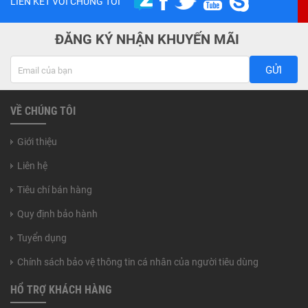
LIÊN KẾT VỚI CHÚNG TÔI
ĐĂNG KÝ NHẬN KHUYẾN MÃI
GỬI
VỀ CHÚNG TÔI
Giới thiệu
Liên hệ
Tiêu chí bán hàng
Quy định bảo hành
Tuyển dụng
Chính sách bảo vệ thông tin cá nhân của người tiêu dùng
HỔ TRỢ KHÁCH HÀNG