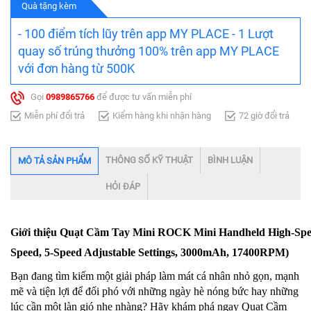
Quà tặng kèm
- 100 điểm tích lũy trên app MY PLACE - 1 Lượt
quay số trúng thưởng 100% trên app MY PLACE
với đơn hàng từ 500K
Gọi
0989865766
để được tư vấn miễn phí
Miễn phí đổi trả
Kiểm hàng khi nhận hàng
72 giờ đổi trả
THÔNG SỐ KỸ THUẬT
BÌNH LUẬN
MÔ TẢ SẢN PHẨM
HỎI ĐÁP
Giới thiệu Quạt Cầm Tay Mini ROCK Mini Handheld High-Spe
Speed, 5-Speed Adjustable Settings, 3000mAh, 17400RPM)
Bạn đang tìm kiếm một giải pháp làm mát cá nhân nhỏ gọn, mạnh
mẽ và tiện lợi để đối phó với những ngày hè nóng bức hay những
lúc cần một làn gió nhẹ nhàng? Hãy khám phá ngay Quạt Cầm