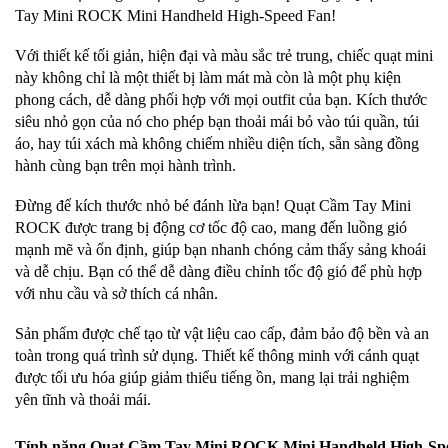
Tay Mini ROCK Mini Handheld High-Speed Fan!
Với thiết kế tối giản, hiện đại và màu sắc trẻ trung, chiếc quạt mini
này không chỉ là một thiết bị làm mát mà còn là một phụ kiện
phong cách, dễ dàng phối hợp với mọi outfit của bạn. Kích thước
siêu nhỏ gọn của nó cho phép bạn thoải mái bỏ vào túi quần, túi
áo, hay túi xách mà không chiếm nhiều diện tích, sẵn sàng đồng
hành cùng bạn trên mọi hành trình.
Đừng để kích thước nhỏ bé đánh lừa bạn! Quạt Cầm Tay Mini
ROCK được trang bị động cơ tốc độ cao, mang đến luồng gió
mạnh mẽ và ổn định, giúp bạn nhanh chóng cảm thấy sảng khoái
và dễ chịu. Bạn có thể dễ dàng điều chỉnh tốc độ gió để phù hợp
với nhu cầu và sở thích cá nhân.
Sản phẩm được chế tạo từ vật liệu cao cấp, đảm bảo độ bền và an
toàn trong quá trình sử dụng. Thiết kế thông minh với cánh quạt
được tối ưu hóa giúp giảm thiểu tiếng ồn, mang lại trải nghiệm
yên tĩnh và thoải mái.
Tính năng Quạt Cầm Tay Mini ROCK Mini Handheld High-Spe