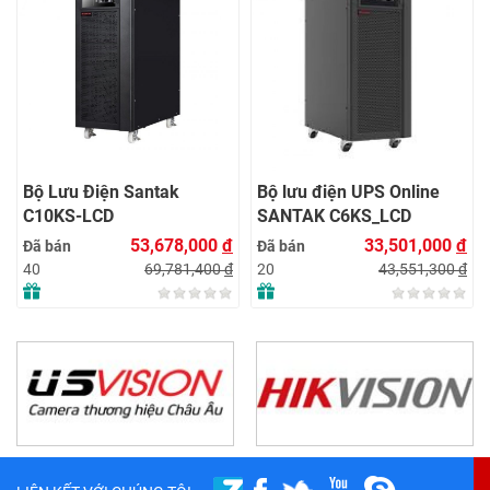
Bộ Lưu Điện Santak
Bộ lưu điện UPS Online
C10KS‑LCD
SANTAK C6KS_LCD
53,678,000
đ
33,501,000
đ
Đã bán
Đã bán
69,781,400
đ
43,551,300
đ
40
20