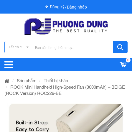
Đăng ký
Đăng nhập
Tất cả các danh mục
0
Sản phẩm
Thiết bị khác
ROCK Mini Handheld High-Speed Fan (3000mAh) – BEIGE
(ROCK Version) ROC229-BE