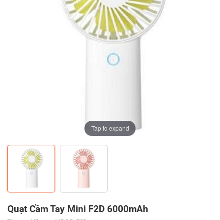
Tap to expand
Tap to expand
Quạt Cầm Tay Mini F2D 6000mAh