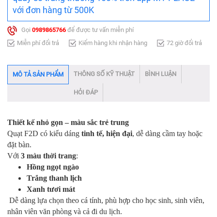
với đơn hàng từ 500K
Gọi
0989865766
để được tư vấn miễn phí
Miễn phí đổi trả
Kiểm hàng khi nhận hàng
72 giờ đổi trả
THÔNG SỐ KỸ THUẬT
BÌNH LUẬN
MÔ TẢ SẢN PHẨM
HỎI ĐÁP
Thiết kế nhỏ gọn – màu sắc trẻ trung
Quạt F2D có kiểu dáng
tinh tế, hiện đại
, dễ dàng cầm tay hoặc
đặt bàn.
Với
3 màu thời trang
:
Hồng ngọt ngào
Trắng thanh lịch
Xanh tươi mát
Dễ dàng lựa chọn theo cá tính, phù hợp cho học sinh, sinh viên,
nhân viên văn phòng và cả đi du lịch.