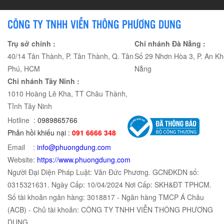
CÔNG TY TNHH VIỄN THÔNG PHƯƠNG DUNG
Trụ sở chính :
Chi nhánh Đà Nẵng :
40/14 Tân Thành, P. Tân Thành, Q. Tân
Số 29 Nhơn Hòa 3, P. An Kh
Phú, HCM
Nẵng
Chi nhánh Tây Ninh :
1010 Hoàng Lê Kha, TT Châu Thành,
Tỉnh Tây Ninh
Hotline :
0989865766
Phản hồi khiếu nại :
091 6666 348
Email :
info@phuongdung.com
Website:
https://www.phuongdung.com
Người Đại Diện Pháp Luật: Văn Đức Phương. GCNĐKDN số:
0315321631. Ngày Cấp: 10/04/2024 Nơi Cấp: SKH&ĐT TPHCM.
Số tài khoản ngân hàng: 3018817 - Ngân hàng TMCP Á Châu
(ACB) - Chủ tài khoản: CÔNG TY TNHH VIỄN THÔNG PHƯƠNG
DUNG