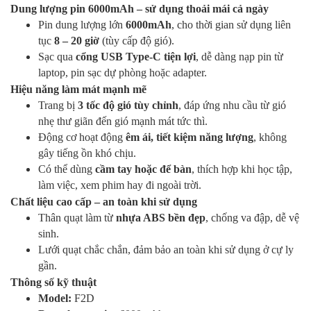
Dung lượng pin 6000mAh – sử dụng thoải mái cả ngày
Pin dung lượng lớn
6000mAh
, cho thời gian sử dụng liên
tục
8 – 20 giờ
(tùy cấp độ gió).
Sạc qua
cổng USB Type-C tiện lợi
, dễ dàng nạp pin từ
laptop, pin sạc dự phòng hoặc adapter.
Hiệu năng làm mát mạnh mẽ
Trang bị
3 tốc độ gió tùy chỉnh
, đáp ứng nhu cầu từ gió
nhẹ thư giãn đến gió mạnh mát tức thì.
Động cơ hoạt động
êm ái, tiết kiệm năng lượng
, không
gây tiếng ồn khó chịu.
Có thể dùng
cầm tay hoặc để bàn
, thích hợp khi học tập,
làm việc, xem phim hay đi ngoài trời.
Chất liệu cao cấp – an toàn khi sử dụng
Thân quạt làm từ
nhựa ABS bền đẹp
, chống va đập, dễ vệ
sinh.
Lưới quạt chắc chắn, đảm bảo an toàn khi sử dụng ở cự ly
gần.
Thông số kỹ thuật
Model:
F2D