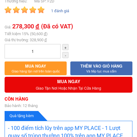
Thương hiệu:
Mã SP: F2D
1 đánh giá
278,300
đ
(Đã có VAT)
Giá:
Tiết kiệm 15% (50,600
đ
)
Giá thị trường: 328,900
đ
+
-
MUA NGAY
THÊM VÀO GIỎ HÀNG
Giao hàng tận nơi trên toàn quốc
Và tiếp tục mua sắm
MUA NGAY
Giao Tận Nơi Hoặc Nhận Tại Cửa Hàng
CÒN HÀNG
Bảo hành: 12 tháng
Quà tặng kèm
- 100 điểm tích lũy trên app MY PLACE - 1 Lượt
quay số trúng thưởng 100% trên app MY PLACE