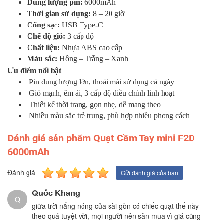
Dung lượng pin:
6000mAh
Thời gian sử dụng:
8 – 20 giờ
Cổng sạc:
USB Type-C
Chế độ gió:
3 cấp độ
Chất liệu:
Nhựa ABS cao cấp
Màu sắc:
Hồng – Trắng – Xanh
Ưu điểm nổi bật
Pin dung lượng lớn, thoải mái sử dụng cả ngày
Gió mạnh, êm ái, 3 cấp độ điều chỉnh linh hoạt
Thiết kế thời trang, gọn nhẹ, dễ mang theo
Nhiều màu sắc trẻ trung, phù hợp nhiều phong cách
Đánh giá sản phẩm Quạt Cầm Tay mini F2D
6000mAh
Đánh giá
Gửi đánh giá của bạn
Quốc Khang
Q
giữa trời nắng nóng của sài gòn có chiếc quạt thế này
theo quá tuyệt vời, mọi người nên săn mua vì giá cũng