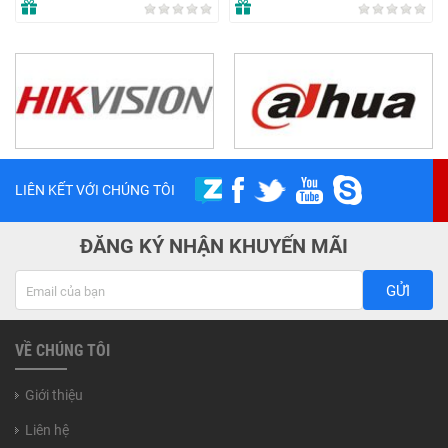
LIÊN KẾT VỚI CHÚNG TÔI
ĐĂNG KÝ NHẬN KHUYẾN MÃI
GỬI
VỀ CHÚNG TÔI
Giới thiệu
Liên hệ