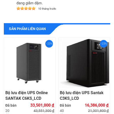
đang giảm đậm.
10 tháng trước
SẢN PHẨM LIÊN QUAN
-23%
-23%
Bộ lưu điện UPS Online
Bộ lưu điện UPS Santak
SANTAK C6KS_LCD
C3KS_LCD
33,501,000
đ
16,386,000
đ
Đã bán
Đã bán
43,551,300
đ
21,301,800
đ
20
40